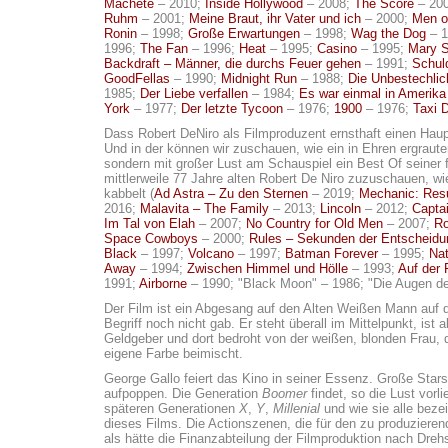
Machete
– 2010;
Inside Hollywood
– 2008;
The Score
– 20
Ruhm
– 2001;
Meine Braut, ihr Vater und ich
– 2000;
Men o
Ronin
– 1998;
Große Erwartungen
– 1998;
Wag the Dog
– 1
1996;
The Fan
– 1996;
Heat
– 1995;
Casino
– 1995;
Mary S
Backdraft – Männer, die durchs Feuer gehen
– 1991;
Schuld
GoodFellas
– 1990;
Midnight Run
– 1988;
Die Unbestechli
1985;
Der Liebe verfallen
– 1984;
Es war einmal in Amerika
York
– 1977;
Der letzte Tycoon
– 1976;
1900
– 1976;
Taxi D
Dass Robert DeNiro als Filmproduzent ernsthaft einen Hau
Und in der können wir zuschauen, wie ein in Ehren ergrau
sondern mit großer Lust am Schauspiel ein Best Of seiner 
mittlerweile 77 Jahre alten Robert De Niro zuzuschauen, 
kabbelt (
Ad Astra – Zu den Sternen
– 2019;
Mechanic: Resu
2016;
Malavita – The Family
– 2013;
Lincoln
– 2012;
Capta
Im Tal von Elah
– 2007;
No Country for Old Men
– 2007;
Ro
Space Cowboys
– 2000;
Rules – Sekunden der Entscheidu
Black
– 1997;
Volcano
– 1997;
Batman Forever
– 1995;
Nat
Away
– 1994;
Zwischen Himmel und Hölle
– 1993;
Auf der 
1991;
Airborne
– 1990; "Black Moon" – 1986; "Die Augen de
Der Film ist ein Abgesang auf den Alten Weißen Mann auf 
Begriff noch nicht gab. Er steht überall im Mittelpunkt, ist
Geldgeber und dort bedroht von der weißen, blonden Frau,
eigene Farbe beimischt.
George Gallo feiert das Kino in seiner Essenz. Große Sta
aufpoppen. Die Generation
Boomer
findet, so die Lust vor
späteren Generationen
X
,
Y
,
Millenial
und wie sie alle bez
dieses Films. Die Actionszenen, die für den zu produziere
als hätte die Finanzabteilung der Filmproduktion nach Dreh