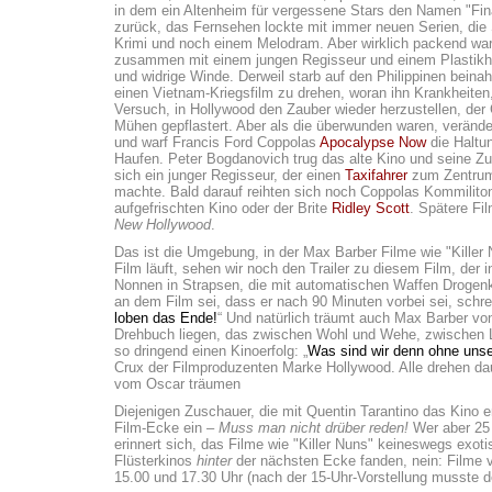
in dem ein Altenheim für vergessene Stars den Namen "Fina
zurück, das Fernsehen lockte mit immer neuen Serien, die
Krimi und noch einem Melodram. Aber wirklich packend war
zusammen mit einem jungen Regisseur und einem Plastikhai
und widrige Winde. Derweil starb auf den Philippinen beina
einen Vietnam-Kriegsfilm zu drehen, woran ihn Krankheiten, 
Versuch, in Hollywood den Zauber wieder herzustellen, de
Mühen gepflastert. Aber als die überwunden waren, veränd
und warf Francis Ford Coppolas
Apocalypse Now
die Haltu
Haufen. Peter Bogdanovich trug das alte Kino und seine Z
sich ein junger Regisseur, der einen
Taxifahrer
zum Zentrum 
machte. Bald darauf reihten sich noch Coppolas Kommilit
aufgefrischten Kino oder der Brite
Ridley Scott
. Spätere Fil
New Hollywood
.
Das ist die Umgebung, in der Max Barber Filme wie "Kille
Film läuft, sehen wir noch den Trailer zu diesem Film, der i
Nonnen in Strapsen, die mit automatischen Waffen Drogenkur
an dem Film sei, dass er nach 90 Minuten vorbei sei, schrei
loben das Ende!
“ Und natürlich träumt auch Max Barber vo
Drehbuch liegen, das zwischen Wohl und Wehe, zwischen Leb
so dringend einen Kinoerfolg: „
Was sind wir denn ohne uns
Crux der Filmproduzenten Marke Hollywood. Alle drehen dauer
vom Oscar träumen
Diejenigen Zuschauer, die mit Quentin Tarantino das Kino e
Film-Ecke ein –
Muss man nicht drüber reden!
Wer aber 25 
erinnert sich, das Filme wie "Killer Nuns" keineswegs exot
Flüsterkinos
hinter
der nächsten Ecke fanden, nein: Filme 
15.00 und 17.30 Uhr (nach der 15-Uhr-Vorstellung musste d