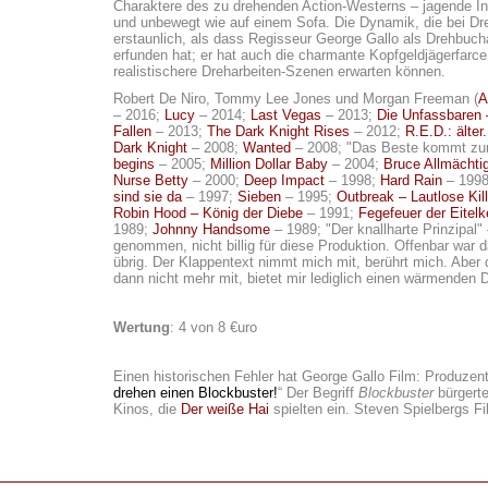
Charaktere des zu drehenden Action-Westerns – jagende Indi
und unbewegt wie auf einem Sofa. Die Dynamik, die bei Dreha
erstaunlich, als dass Regisseur George Gallo als Drehbucha
erfunden hat; er hat auch die charmante Kopfgeldjägerfarc
realistischere Dreharbeiten-Szenen erwarten können.
Robert De Niro, Tommy Lee Jones und Morgan Freeman (
A
– 2016;
Lucy
– 2014;
Last Vegas
– 2013;
Die Unfassbaren
Fallen
– 2013;
The Dark Knight Rises
– 2012;
R.E.D.: älter
Dark Knight
– 2008;
Wanted
– 2008; "Das Beste kommt zu
begins
– 2005;
Million Dollar Baby
– 2004;
Bruce Allmächti
Nurse Betty
– 2000;
Deep Impact
– 1998;
Hard Rain
– 199
sind sie da
– 1997;
Sieben
– 1995;
Outbreak – Lautlose Kill
Robin Hood – König der Diebe
– 1991;
Fegefeuer der Eitelk
1989;
Johnny Handsome
– 1989; "Der knallharte Prinzipal"
genommen, nicht billig für diese Produktion. Offenbar war 
übrig. Der Klappentext nimmt mich mit, berührt mich. Aber 
dann nicht mehr mit, bietet mir lediglich einen wärmenden
Wertung
: 4 von 8 €uro
Einen historischen Fehler hat George Gallo Film: Produze
drehen einen Blockbuster!
“ Der Begriff
Blockbuster
bürgerte
Kinos, die
Der weiße Hai
spielten ein. Steven Spielbergs Fi