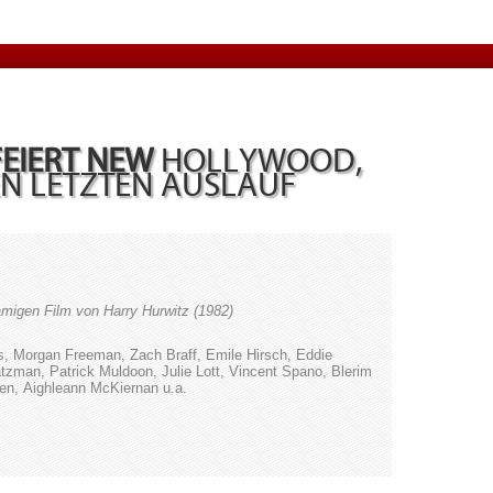
EIERT NEW
HOLLYWOOD,
N LETZTEN AUSLAUF
igen Film von Harry Hurwitz (1982)
, Morgan Freeman, Zach Braff, Emile Hirsch, Eddie
atzman, Patrick Muldoon, Julie Lott, Vincent Spano, Blerim
ten, Aighleann McKiernan u.a.