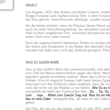
INHALT
Los Angeles, 1974: Max Barber und Walter Creason, leide
Reggie Fontaine Geld. Barbers letzter Film, in dem Fontai
das Kino gelockt, keine Besucher allerdings, sondern erzürnte
Als die beiden erfahren, dass der Filmstar James Moore nac
auch sie einen Versicherungsbetrug: Sie rekrutieren kurze
Rolle in ihrem angeblichen Film, versichern Montana für e
einem Stunt ums Leben kommt.
Doch der augenscheinlich depressive Trinker ist rüstiger als
Die Stunts und Situationen, in die Barber den alternden Co
trotzdem hat Duke noch nicht das Zeitliche gesegnet. Plötz
WAS ZU SAGEN WÄRE
Kino ist das Größte! Wenn die Leinwand erstrahlt, wird alle
vom Chef ein Meerschweinchenfurz gegen den Wind. Wenn d
eigentlich gerade erschießen wolltest. Wenn das Licht im S
Kindern. Kino ist magisch! George Gallo feiert diesen Zaub
man kann sich des Eindrucks kaum erwehren, dass die Sze
sind, die nichts mit der Realität zu tun hätten: „
Wie Du es hi
verzweifelt der Neffe des Produzenten Max. „
Du … Du, Du,
zum … naja … Mittel zum Zweck! Sag mal: Was für ein Men
das ist eine Gabe
“, entgegnet Max, als wäre es das Selbst
gehen.
Der Film, den wir uns anschauen, spielt im Jahr 1974, wah