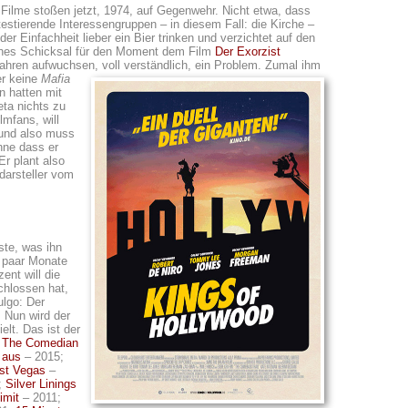
 Filme stoßen jetzt, 1974, auf Gegenwehr. Nicht etwa, dass
estierende Interessengruppen – in diesem Fall: die Kirche –
er Einfachheit lieber ein Bier trinken und verzichtet auf den
liches Schicksal für den Moment dem Film
Der Exorzist
Jahren aufwuchsen, voll verständlich, ein Problem.
Zumal ihm
er keine
Mafia
n hatten mit
eta nichts zu
lmfans, will
 und also muss
ne dass er
r plant also
darsteller vom
ste, was ihn
n paar Monate
ent will die
chlossen hat,
ulgo: Der
 Nun wird der
elt. Das ist der
;
The Comedian
 aus
– 2015;
st Vegas
–
;
Silver Linings
imit
– 2011;