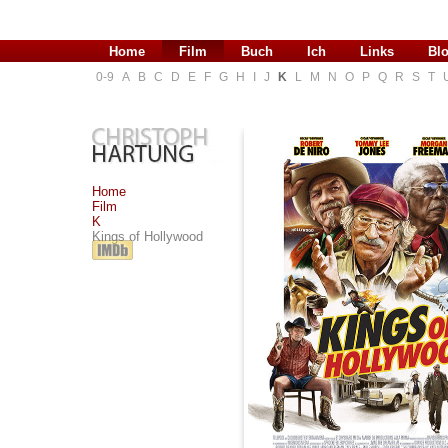
Home
Film
Buch
Ich
Links
Bl
0-9
A
B
C
D
E
F
G
H
I
J
K
L
M
N
O
P
Q
R
S
T
Home
Film
K
Kings of Hollywood