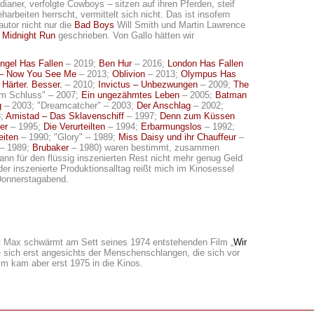
aner, verfolgte Cowboys – sitzen auf ihren Pferden, steif
rbeiten herrscht, vermittelt sich nicht. Das ist insofern
utor nicht nur die
Bad Boys
Will Smith und Martin Lawrence
e
Midnight Run
geschrieben. Von Gallo hätten wir
ngel Has Fallen
– 2019;
Ben Hur
– 2016;
London Has Fallen
 – Now You See Me
– 2013;
Oblivion
– 2013;
Olympus Has
. Härter. Besser.
– 2010;
Invictus – Unbezwungen
– 2009;
The
m Schluss" – 2007;
Ein ungezähmtes Leben
– 2005;
Batman
g
– 2003; "Dreamcatcher" – 2003;
Der Anschlag
– 2002;
8;
Amistad – Das Sklavenschiff
– 1997;
Denn zum Küssen
er
– 1995;
Die Verurteilten
– 1994;
Erbarmungslos
– 1992;
eiten
– 1990; "Glory" – 1989;
Miss Daisy und ihr Chauffeur
–
 – 1989;
Brubaker
– 1980) waren bestimmt, zusammen
dann für den flüssig inszenierten Rest nicht mehr genug Geld
der inszenierte Produktionsalltag reißt mich im Kinosessel
 Donnerstagabend.
nt Max schwärmt am Sett seines 1974 entstehenden Film „
Wir
 sich erst angesichts der Menschenschlangen, die sich vor
lm kam aber erst 1975 in die Kinos.