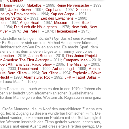
01;
15 Minuten
f Honor
– 2000;
Makellos
– 1999;
Reine Nervensache
– 1999;
997;
Jackie Brown
– 1997;
Cop Land
– 1997;
Sleepers
–
helley's Frankenstein
– 1994;
Kap der Angst
– 1991;
ig bei Verdacht
– 1991;
Zeit des Erwachens
– 1990;
chen
– 1987;
Angel Heart
– 1987;
Mission
– 1986;
Brazil
–
– 1984;
Die durch die Hölle gehen
– 1978;
New York, New
river
– 1976;
Der Pate II
– 1974;
Hexenkessel
– 1973).
ptdarsteller umbringen möchte?
Hey, das ist eine Komödie!
ter Ex-Superstar sich um kein Method Acting mehr kümmert,
filmhistorisch großen Rollen anbietet. Es macht Spaß, dem
wie er sich mit dem anderen Urgestein, Tommy Lee Jones
rrection
– 2016;
Jason Bourne
– 2016;
Das Jerico-Projekt
–
in America: The First Avenger
– 2011;
Company Men
– 2010;
bert Altman's Last Radio Show
– 2006;
The Missing
– 2003;
ng
– 2000;
Doppelmord
– 1999;
Auf der Jagd
– 1998;
Men in
ural Born Killers
– 1994;
Der Klient
– 1994;
Explosiv – Blown
Flucht
– 1993;
Alarmstufe: Rot
– 1992;
JFK – Tatort Dallas
–
r Laura Mars" – 1978).
dem Regiestuhl – auch wenn es den in den 1970er Jahren als
 aber hier bedroht vom afroamerikanischen (zweifelhaften)
 die dem Männergenre des Western als Regisseurin eine ganz
rs. Große Momente, die im Kopf des vorgebildeten Zuschauers
liegt, leicht Zugang zu diesem wunderbar komischen Film. Die
eichnet werden, bekommen ein Problem mit der Schlampigkeit
nden Western innerhalb des Films gedreht werden, sehen aus,
schluss mal einen Ausritt auf dressierten Pferden gewagt. Die