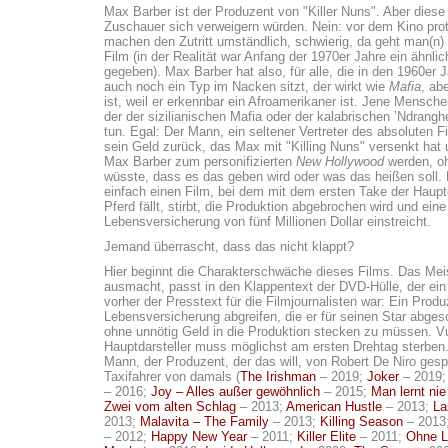
Max Barber ist der Produzent von "Killer Nuns". Aber diese
Zuschauer sich verweigern würden. Nein: vor dem Kino prot
machen den Zutritt umständlich, schwierig, da geht man(n) d
Film (in der Realität war Anfang der 1970er Jahre ein ähn
gegeben). Max Barber hat also, für alle, die in den 1960er 
auch noch ein Typ im Nacken sitzt, der wirkt wie
Mafia
, ab
ist, weil er erkennbar ein Afroamerikaner ist. Jene Mensche
der der sizilianischen Mafia oder der kalabrischen ’Ndrangh
tun. Egal: Der Mann, ein seltener Vertreter des absoluten Fi
sein Geld zurück, das Max mit "Killing Nuns" versenkt hat
Max Barber zum personifizierten
New Hollywood
werden, oh
wüsste, dass es das geben wird oder was das heißen soll. E
einfach einen Film, bei dem mit dem ersten Take der Haupt
Pferd fällt, stirbt, die Produktion abgebrochen wird und eine
Lebensversicherung von fünf Millionen Dollar einstreicht.
Jemand überrascht, dass das nicht klappt?
Hier beginnt die Charakterschwäche dieses Films. Das Mei
ausmacht, passt in den Klappentext der DVD-Hülle, der ei
vorher der Presstext für die Filmjournalisten war: Ein Produz
Lebensversicherung abgreifen, die er für seinen Star abges
ohne unnötig Geld in die Produktion stecken zu müssen. V
Hauptdarsteller muss möglichst am ersten Drehtag sterben.
Mann, der Produzent, der das will, von Robert De Niro gespi
Taxifahrer von damals (
The Irishman
– 2019;
Joker
– 2019
– 2016;
Joy – Alles außer gewöhnlich
– 2015;
Man lernt nie
Zwei vom alten Schlag
– 2013;
American Hustle
– 2013;
La
2013;
Malavita – The Family
– 2013;
Killing Season
– 2013
– 2012;
Happy New Year
– 2011;
Killer Elite
– 2011;
Ohne L