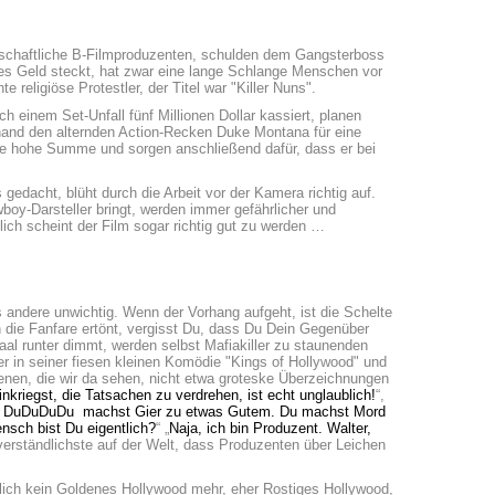
nschaftliche B-Filmproduzenten, schulden dem Gangsterboss
nes Geld steckt, hat zwar eine lange Schlange Menschen vor
 religiöse Protestler, der Titel war "Killer Nuns".
h einem Set-Unfall fünf Millionen Dollar kassiert, planen
rhand den alternden Action-Recken Duke Montana für eine
ine hohe Summe und sorgen anschließend dafür, dass er bei
 gedacht, blüht durch die Arbeit vor der Kamera richtig auf.
wboy-Darsteller bringt, werden immer gefährlicher und
lich scheint der Film sogar richtig gut zu werden …
s andere unwichtig. Wenn der Vorhang aufgeht, ist die Schelte
ie Fanfare ertönt, vergisst Du, dass Du Dein Gegenüber
aal runter dimmt, werden selbst Mafiakiller zu staunenden
er in seiner fiesen kleinen Komödie "Kings of Hollywood" und
nen, die wir da sehen, nicht etwa groteske Überzeichnungen
nkriegst, die Tatsachen zu verdrehen, ist echt unglaublich!
“,
 DuDuDuDu machst Gier zu etwas Gutem. Du machst Mord
sch bist Du eigentlich?
“ „
Naja, ich bin Produzent. Walter,
verständlichste auf der Welt, dass Produzenten über Leichen
rlich kein Goldenes Hollywood mehr, eher Rostiges Hollywood,