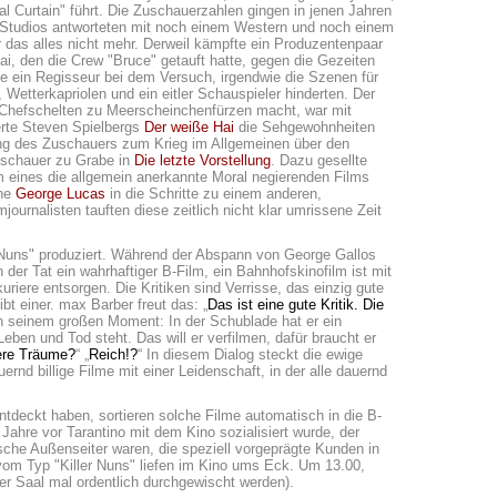
l Curtain" führt. Die Zuschauerzahlen gingen in jenen Jahren
 Studios antworteten mit noch einem Western und noch einem
 das alles nicht mehr. Derweil kämpfte ein Produzentenpaar
, den die Crew "Bruce" getauft hatte, gegen die Gezeiten
he ein Regisseur bei dem Versuch, irgendwie die Szenen für
Wetterkapriolen und ein eitler Schauspieler hinderten. Der
r Chefschelten zu Meerscheinchenfürzen macht, war mit
erte Steven Spielbergs
Der weiße Hai
die Sehgewohnheiten
ng des Zuschauers zum Krieg im Allgemeinen über den
uschauer zu Grabe in
Die letzte Vorstellung
. Dazu gesellte
eines die allgemein anerkannte Moral negierenden Films
one
George Lucas
in die Schritte zu einem anderen,
mjournalisten tauften diese zeitlich nicht klar umrissene Zeit
r Nuns" produziert. Während der Abspann von George Gallos
n der Tat ein wahrhaftiger B-Film, ein Bahnhofskinofilm ist mit
iere entsorgen. Die Kritiken sind Verrisse, das einzig gute
bt einer. max Barber freut das: „
Das ist eine gute Kritik. Die
n seinem großen Moment: In der Schublade hat er ein
en und Tod steht. Das will er verfilmen, dafür braucht er
ere Träume?
“ „
Reich!?
“ In diesem Dialog steckt die ewige
nd billige Filme mit einer Leidenschaft, in der alle dauernd
ntdeckt haben, sortieren solche Filme automatisch in die B-
Jahre vor Tarantino mit dem Kino sozialisiert wurde, der
ische Außenseiter waren, die speziell vorgeprägte Kunden in
vom Typ "Killer Nuns" liefen im Kino ums Eck. Um 13.00,
er Saal mal ordentlich durchgewischt werden).