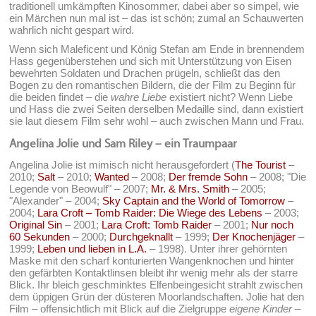
traditionell umkämpften Kinosommer, dabei aber so simpel, wie
ein Märchen nun mal ist – das ist schön; zumal an Schauwerten
wahrlich nicht gespart wird.
Wenn sich Maleficent und König Stefan am Ende in brennendem
Hass gegenüberstehen und sich mit Unterstützung von Eisen
bewehrten Soldaten und Drachen prügeln, schließt das den
Bogen zu den romantischen Bildern, die der Film zu Beginn für
die beiden findet – die
wahre Liebe
existiert nicht? Wenn Liebe
und Hass die zwei Seiten derselben Medaille sind, dann existiert
sie laut diesem Film sehr wohl – auch zwischen Mann und Frau.
Angelina Jolie und Sam Riley – ein Traumpaar
Angelina Jolie ist mimisch nicht herausgefordert (
The Tourist
–
2010;
Salt
– 2010;
Wanted
– 2008;
Der fremde Sohn
– 2008; "Die
Legende von Beowulf" – 2007;
Mr. & Mrs. Smith
– 2005;
"Alexander" – 2004;
Sky Captain and the World of Tomorrow
–
2004;
Lara Croft – Tomb Raider: Die Wiege des Lebens
– 2003;
Original Sin
– 2001;
Lara Croft: Tomb Raider
– 2001;
Nur noch
60 Sekunden
– 2000;
Durchgeknallt
– 1999;
Der Knochenjäger
–
1999;
Leben und lieben in L.A.
– 1998). Unter ihrer gehörnten
Maske mit den scharf konturierten Wangenknochen und hinter
den gefärbten Kontaktlinsen bleibt ihr wenig mehr als der starre
Blick. Ihr bleich geschminktes Elfenbeingesicht strahlt zwischen
dem üppigen Grün der düsteren Moorlandschaften. Jolie hat den
Film – offensichtlich mit Blick auf die Zielgruppe
eigene Kinder
–