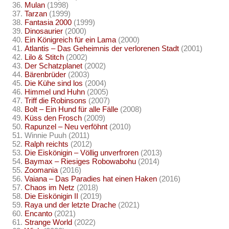
Mulan
(1998)
Tarzan
(1999)
Fantasia 2000
(1999)
Dinosaurier
(2000)
Ein Königreich für ein Lama
(2000)
Atlantis – Das Geheimnis der verlorenen Stadt
(2001)
Lilo & Stitch
(2002)
Der Schatzplanet
(2002)
Bärenbrüder
(2003)
Die Kühe sind los
(2004)
Himmel und Huhn
(2005)
Triff die Robinsons
(2007)
Bolt – Ein Hund für alle Fälle
(2008)
Küss den Frosch
(2009)
Rapunzel – Neu verföhnt
(2010)
Winnie Puuh (2011)
Ralph reichts
(2012)
Die Eiskönigin – Völlig unverfroren
(2013)
Baymax – Riesiges Robowabohu
(2014)
Zoomania
(2016)
Vaiana – Das Paradies hat einen Haken
(2016)
Chaos im Netz
(2018)
Die Eiskönigin II
(2019)
Raya und der letzte Drache
(2021)
Encanto
(2021)
Strange World
(2022)