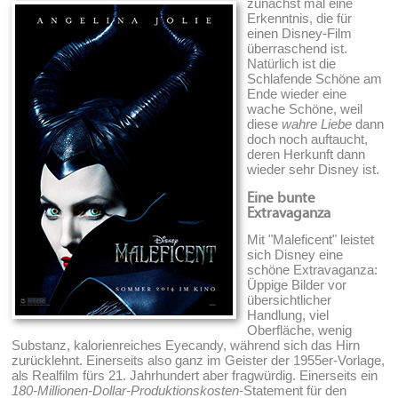
zunächst mal eine
Erkenntnis, die für
einen Disney-Film
überraschend ist.
Natürlich ist die
Schlafende Schöne am
Ende wieder eine
wache Schöne, weil
diese
wahre Liebe
dann
doch noch auftaucht,
deren Herkunft dann
wieder sehr Disney ist.
Eine bunte
Extravaganza
Mit "Maleficent" leistet
sich Disney eine
schöne Extravaganza:
Üppige Bilder vor
übersichtlicher
Handlung, viel
Oberfläche, wenig
Substanz, kalorienreiches Eyecandy, während sich das Hirn
zurücklehnt. Einerseits also ganz im Geister der 1955er-Vorlage,
als Realfilm fürs 21. Jahrhundert aber fragwürdig. Einerseits ein
180-Millionen-Dollar-Produktionskosten
-Statement für den