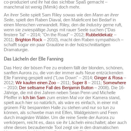
co-produziert und ihr hat das sichtbar Spaß gemacht –
manchmal ist wenig (Mimik) doch mehr.
An ihrer Seite spielt Sam Riley sowas wie den
Mann an ihrer
Seite
, spielt den Raben Diaval, den Maleficent bei Bedarf in
einen Menschen verwandelt. Riley, den die
Industry
gerne ruft,
wenn sie zwiespältige Jungs mit rauer Seele suchen ("Das
finstere Tal" – 2014; "On the Road" – 2012;
Rubbeldiekatz
–
2011;
Brighton Rock
– 2010), macht den Raben sympathisch –
schafft sogar ein paar Grautöne in der holzschnittartigen
Dramaturgie.
Das Lächeln der Elle Fanning
Das Herz der bösen Fee zu erobern fällt der blonden, schönen,
sanften Aurora zu, die von der immer aufs Neue entzückenden
Elle Fanning gespielt wird ("Low Down" – 2014;
Ginger & Rosa
–
2012;
Wir kaufen einen Zoo
– 2011;
Super 8
– 2011;
Somewhere
– 2010;
Der seltsame Fall des Benjamin Button
– 2008). Die 16-
Jährige, die mit drei Jahren neben Sean Penn und Michelle
Pfeiffer in
Ich bin Sam
zum ersten Mal vor der Kamera stand,
spielt auch hier so natürlich, als wäre es einfach, in einer mit
grünem Filz bespannten Halle zu stehen und nur so tun zu
können, als schwebe man mit Elfen, Waldgeistern und Feen
durch imaginäre Wälder. Um die reine Seele der Aurora zu
verkörpern, reicht es, dass sie ihr Lächeln einschaltet; aber auch
ohne dieses bezaubernde Tool zeigt sie in den dramatischen