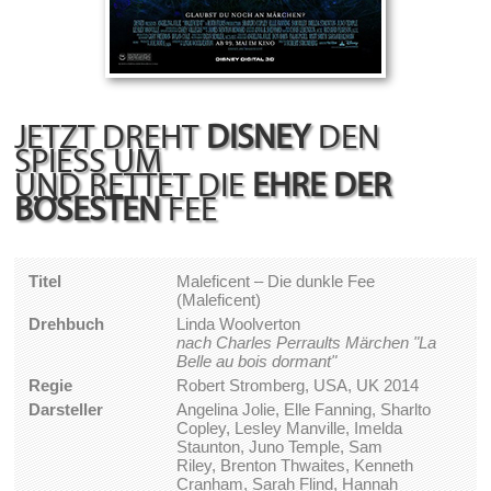
JETZT DREHT
DISNEY
DEN
SPIESS UM
UND RETTET DIE
EHRE DER
BÖSESTEN
FEE
Titel
Maleficent – Die dunkle Fee
(Maleficent)
Drehbuch
Linda Woolverton
nach Charles Perraults Märchen "La
Belle au bois dormant"
Regie
Robert Stromberg, USA, UK 2014
Darsteller
Angelina Jolie, Elle Fanning, Sharlto
Copley, Lesley Manville, Imelda
Staunton, Juno Temple, Sam
Riley, Brenton Thwaites, Kenneth
Cranham, Sarah Flind, Hannah