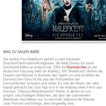
WAS ZU SAGEN WÄRE
Die dunkle Fee Maleficent gehört zu den bösesten
Drachen/Stiefmüttern/Königinnen, die Walt Disney für seine
Zeichentrickfilme je erdacht hat, 1955 für
Dornröschen
(in der
deutschen Fassung hieß sie Malefiz). Mit "Maleficent" drehen die
Frauen und Männer in Burbank den Spieß um und erzählen die
Dornröschen-Geschichte aus der Perspektive der
vermeintlichen Schurkin und siehe: Es war der Mann, der alles
kaputt gemacht hat. Das fügt sich in die Haltung vieler Filme aus
Disneys "Classics/Meisterwerke"-Reihe, in denen es von
jungen, unschuldigen Mädchen, die aber die spannenden
Abenteuer durchleben nur so wimmelt, während die Männer
zwar Prinzen und Könige, aber langweilig sind.