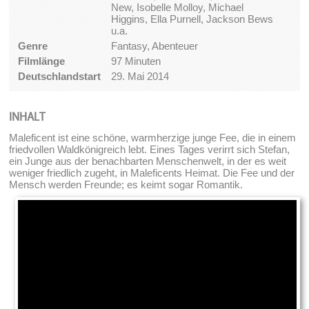
New, Isobelle Molloy, Michael
Higgins, Ella Purnell, Jackson Bews
u.a.
Genre
Fantasy, Abenteuer
Filmlänge
97 Minuten
Deutschlandstart
29. Mai 2014
INHALT
Maleficent ist eine schöne, warmherzige junge Fee, die in einem
friedvollen Waldkönigreich lebt. Eines Tages verirrt sich Stefan,
ein Junge aus der benachbarten Menschenwelt, in der es weit
weniger friedlich zugeht, in Maleficents Heimat. Die Fee und der
Mensch werden Freunde; es keimt sogar Romantik.