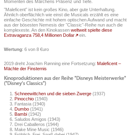
Momenten des Märchens Präsenz und Tiefe.
"Maleficent" ist kein großes Kino, aber gute Unterhaltung.
Ähnlich oberflächlich wie einst die Musicals erzählt es eine
einfache Geschichte mit hohem optischen Aufwand und macht
aus der bösesten Nemesis der "Classic"-Reihe nun auch die
komplexeste. An den Kinokassen
weltweit spielte diese
Extravaganza 758,4 Millionen Dollar
ein.
Wertung
: 6 von 8 €uro
2019 dreht Joachim Rønning eine Fortsetzung:
Maleficent –
Mächte der Finsternis
Kinoproduktionen aus der Reihe "Disneys Meisterwerke"
("Disney‘s Classics")
Schneewittchen und die sieben Zwerge
(1937)
Pinocchio
(1940)
Fantasia (1940)
Dumbo
(1941)
Bambi
(1942)
Saludos Amigos (1943)
Drei Caballeros (1944)
Make Mine Music (1946)
Fröhlich, Frei, Spaß dabei (1947)