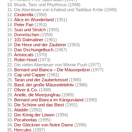
Musik, Tanz und Rhythmus (1948)
Die Abenteuer von Ichabod und Taddäus Kröte (1949)
Cinderella
(1950)
Alice im Wunderland
(1951)
Peter Pan
(1953)
Susi und Strolch
(1955)
Dornröschen
(1959)
101 Dalmatiner
(1961)
Die Hexe und der Zauberer
(1963)
Das Dschungelbuch
(1967)
Aristocats
(1970)
Robin Hood
(1973)
Die vielen Abenteuer von Winnie Puuh (1977)
Bernard und Bianca – Die Mäusepolizei
(1977)
Cap und Capper
(1981)
Taran und der Zauberkessel
(1985)
Basil, der große Mäusedetektiv
(1986)
Oliver & Co.
(1988)
Arielle, die Meerjungfrau
(1989)
Bernard und Bianca im Känguruland
(1990)
Die Schöne und das Biest
(1991)
Aladdin
(1992)
Der König der Löwen
(1994)
Pocahontas
(1995)
Der Glöckner von Notre Dame
(1996)
Hercules
(1997)