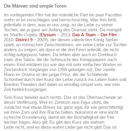
Die Männer sind simple Toren
Im vorliegenden Film hat der männliche Part ein paar Facetten
mehr; er ist verschlagen und herrschsüchtig. Was ihm fehlt,
jedenfalls in dem, was er uns zeigt, ist die Liebe zu seiner
Tochter, die ja ganz am Anfang des Dramas steht. Da mangelt
es Sharlto Copley (
Elysium
– 2013;
Das A-Team – Der Film
–
2010;
District 9
– 2009), der diesen
väterlichen
König Stefan
spielt, an mimischen Zwischentönen, um seine Liebe zur Tochter
anders zu zeigen, als dass er die drei Feen anbrüllt, die nicht
richtig aufgepasst haben. Da fehlen aber auch im Drehbuch
zwei, drei Sätze, die die Sehnsucht des Königspaares nach
einem Kind erklären (so wie das mit sehr einfachen Worten im
Zeichentrick-Vorgänger von 1955 gelungen ist). Der zweite
Mann im Drama ist der junge Prinz, der die Schlafende
Schönheit durch den Kuss der Liebe zurück ins Leben holen soll;
Brenton Thwaites darf dabei so einsilbig simpel sein, wie sein
Zeichentrickvorgänger.
Sein Kuss bewirkt auch nichts. Das ist das Überraschende an
dieser Verfilmung. Weil im Zentrum eine Figur steht, die
zunächst mal etwas Böses tut, ganz egal, für wie gerechtfertigt
wir ihren Zorn und ihre Rache halten, bekommt er eine leicht
zynische Grundierung, damit wir der Boshaftigkeit der Fee
leichter folgen. Also gilt: Es gibt den
Kuss der wahren
Liebe
nicht, weil es diese
wahre Liebe
gar nicht gibt!
Das ist