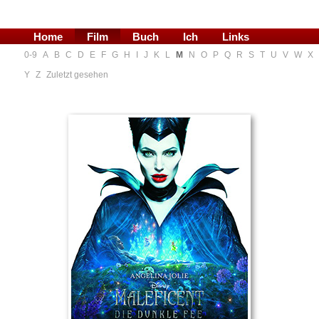
Home
Film
Buch
Ich
Links
0-9
A
B
C
D
E
F
G
H
I
J
K
L
M
N
O
P
Q
R
S
T
U
V
W
X
Blog
Y
Z
Zuletzt gesehen