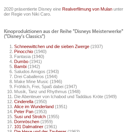
2020 präsentierte Disney eine
Realverfilmung von Mulan
unter
der Regie von Niki Caro.
Kinoproduktionen aus der Reihe "Disneys Meisterwerke"
("Disney‘s Classics")
Schneewittchen und die sieben Zwerge
(1937)
Pinocchio
(1940)
Fantasia (1940)
Dumbo
(1941)
Bambi
(1942)
Saludos Amigos (1943)
Drei Caballeros (1944)
Make Mine Music (1946)
Fröhlich, Frei, Spaß dabei (1947)
Musik, Tanz und Rhythmus (1948)
Die Abenteuer von Ichabod und Taddäus Kröte (1949)
Cinderella
(1950)
Alice im Wunderland
(1951)
Peter Pan
(1953)
Susi und Strolch
(1955)
Dornröschen
(1959)
101 Dalmatiner
(1961)
Die Hexe und der Zauberer
(1963)