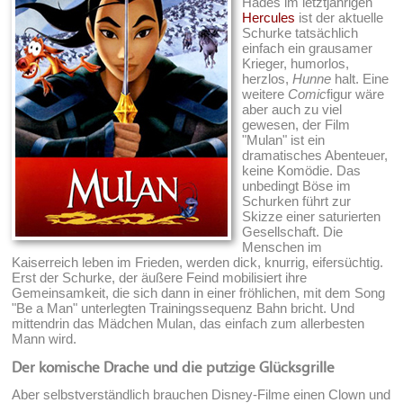
Hades im letztjährigen
Hercules
ist der aktuelle
Schurke tatsächlich
einfach ein grausamer
Krieger, humorlos,
herzlos,
Hunne
halt. Eine
weitere
Comic
figur wäre
aber auch zu viel
gewesen, der Film
"Mulan" ist ein
dramatisches Abenteuer,
keine Komödie. Das
unbedingt Böse im
Schurken führt zur
Skizze einer saturierten
Gesellschaft. Die
Menschen im
Kaiserreich leben im Frieden, werden dick, knurrig, eifersüchtig.
Erst der Schurke, der äußere Feind mobilisiert ihre
Gemeinsamkeit, die sich dann in einer fröhlichen, mit dem Song
"Be a Man" unterlegten Trainingssequenz Bahn bricht. Und
mittendrin das Mädchen Mulan, das einfach zum allerbesten
Mann wird.
Der komische Drache und die putzige Glücksgrille
Aber selbstverständlich brauchen Disney-Filme einen Clown und