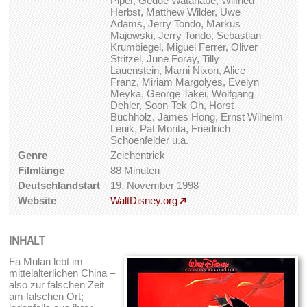
Piper, Gedde Watanabe, Wilfried
Herbst, Matthew Wilder, Uwe
Adams, Jerry Tondo, Markus
Majowski, Jerry Tondo, Sebastian
Krumbiegel, Miguel Ferrer, Oliver
Stritzel, June Foray, Tilly
Lauenstein, Marni Nixon, Alice
Franz, Miriam Margolyes, Evelyn
Meyka, George Takei, Wolfgang
Dehler, Soon-Tek Oh, Horst
Buchholz, James Hong, Ernst Wilhelm
Lenik, Pat Morita, Friedrich
Schoenfelder u.a.
Genre
Zeichentrick
Filmlänge
88 Minuten
Deutschlandstart
19. November 1998
Website
WaltDisney.org
INHALT
Fa Mulan lebt im
mittelalterlichen China –
also zur falschen Zeit
am falschen Ort;