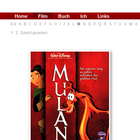
Home
Film
Buch
Ich
Links
0-9
A
B
C
D
E
F
G
H
I
J
K
L
M
N
O
P
Q
R
S
T
U
V
W
X
Blog
Y
Z
Zuletzt gesehen