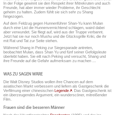
In der Folge gewinnt sie den Respekt ihrer Mitrekruten und auch
Freunde, hat aber immer wieder Probleme, ihr Geschlecht
geheim zu halten. Zudem fühlt sie sich sehr zu Shang
hingezogen.
Auf dem Feldzug gegen Hunnenführer Shan-Yu kann Mulan
durch eine List die Hunnenvernichtend schlagen, waird dabei
aber verwundet. Sie fliegt auf, wird aus der Truppe verbannt.
Jetzt hat sie nur noch Mushu und die Glücksgrille Kriki, die ihr
mit Rat und Tat zur Seite stehen.
Während Shang in Peking zur Siegesparade antreten,
beobachtet Mulan, dass Shan Yu und fünf seiner Gefolgsleute
überlebt haben. Sie eilt nach Peking und versucht, Shang und
ihre Freunde auf die Gefahr aufmerksam zu machen …
WAS ZU SAGEN WÄRE
Die Walt Disney Studios wollen ihre Chancen auf dem
asiatischen Markt verbessern und liefern als Gastgeschenk die
Verfilmung einer chinesischen
Legende
. Das Gastgeschenk ist
ein überzeugendes Argument, ein wunderscöner, mitreißender
Film.
Frauen sind die besseren Männer