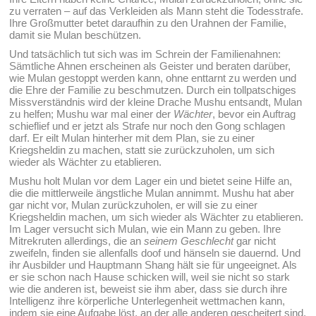
zu verraten – auf das Verkleiden als Mann steht die Todesstrafe.
Ihre Großmutter betet daraufhin zu den Urahnen der Familie,
damit sie Mulan beschützen.
Und tatsächlich tut sich was im Schrein der Familienahnen:
Sämtliche Ahnen erscheinen als Geister und beraten darüber,
wie Mulan gestoppt werden kann, ohne enttarnt zu werden und
die Ehre der Familie zu beschmutzen. Durch ein tollpatschiges
Missverständnis wird der kleine Drache Mushu entsandt, Mulan
zu helfen; Mushu war mal einer der
Wächter
, bevor ein Auftrag
schieflief und er jetzt als Strafe nur noch den Gong schlagen
darf. Er eilt Mulan hinterher mit dem Plan, sie zu einer
Kriegsheldin zu machen, statt sie zurückzuholen, um sich
wieder als Wächter zu etablieren.
Mushu holt Mulan vor dem Lager ein und bietet seine Hilfe an,
die die mittlerweile ängstliche Mulan annimmt. Mushu hat aber
gar nicht vor, Mulan zurückzuholen, er will sie zu einer
Kriegsheldin machen, um sich wieder als Wächter zu etablieren.
Im Lager versucht sich Mulan, wie ein Mann zu geben. Ihre
Mitrekruten allerdings, die an
seinem Geschlecht
gar nicht
zweifeln, finden sie allenfalls doof und hänseln sie dauernd. Und
ihr Ausbilder und Hauptmann Shang hält sie für ungeeignet. Als
er sie schon nach Hause schicken will, weil sie nicht so stark
wie die anderen ist, beweist sie ihm aber, dass sie durch ihre
Intelligenz ihre körperliche Unterlegenheit wettmachen kann,
indem sie eine Aufgabe löst, an der alle anderen gescheitert sind.