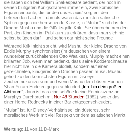
sie haben sich bei William Shakespeare bedient, der noch in
seinen blutigsten Königsdramen immer ein, zwei komische
Figuren einbaute, die für den
comic relief
sorgten, den
befreienden Lacher – damals waren das meisten satirische
Spitzen gegen die herrschende Klasse, in "Mulan" sind das der
Drache Mushu und die Glücksgrille Kriki. Sie übernehemen den
Part, den Kindern im Publikum zu erklären, dass man sich nie
selbst belügen darf – und schon gar nicht seine Freunde
Während Kriki nicht spricht, wird Mushu, der kleine Drache von
Eddie Murphy synchronisiert (im deutschen von einem
wunderbar zurückhaltenden Otto Waalkes). Murphy macht einen
brillanten Job, wenn man bedenkt, dass seine Kodderschnauze
hier nicht live in die Kamera blödelt, sondern auf einen
gezeichneten, kindgerechten Drachen passen muss. Mushu
gehört zu den komischsten Figuren in Disneys
Zeichentrickuniversum und wenn Mushu dem bösen Hunnen
Shan-Yu am Ende entgegen schleudert „
Ich bin dein größter
Albtraum
“, dann ist das eine schöne kleine Reminiszenz an
Murphys Durchbruch mit
Nur 48 Stunden
(1982), wo er das
einer Horde Rednecks in einer Bar entgegenschleudert.
"Mulan" ist, für Disney-Verhältnisse, ein düsteres, sehr
moralisches Werk mit viel Respekt vor dem asiatischen Markt.
Wertung
: 11 von 11 D-Mark