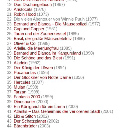
Das Dschungelbuch
(1967)
Aristocats
(1970)
Robin Hood
(1973)
Die vielen Abenteuer von Winnie Puuh (1977)
Bernard und Bianca – Die Mäusepolizei
(1977)
Cap und Capper
(1981)
Taran und der Zauberkessel
(1985)
Basil, der große Mäusedetektiv
(1986)
Oliver & Co.
(1988)
Arielle, die Meerjungfrau
(1989)
Bernard und Bianca im Känguruland
(1990)
Die Schöne und das Biest
(1991)
Aladdin
(1992)
Der König der Löwen
(1994)
Pocahontas
(1995)
Der Glöckner von Notre Dame
(1996)
Hercules
(1997)
Mulan
(1998)
Tarzan
(1999)
Fantasia 2000
(1999)
Dinosaurier
(2000)
Ein Königreich für ein Lama
(2000)
Atlantis – Das Geheimnis der verlorenen Stadt
(2001)
Lilo & Stitch
(2002)
Der Schatzplanet
(2002)
Bärenbrüder
(2003)