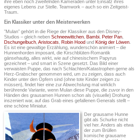
ihre eben noch zweifelnden Kameraden unter Einsatz ihres
eigenes Lebens zur Stelle. Teamwork – auch so ein Zeitgeist-
Traum.
Ein Klassiker unter den Meisterwerken
"Mulan" gehört in die Riege der Klassiker aus den Disney-
Studios – gleich neben
Schneewittchen
,
Bambi
,
Peter Pan
,
Dschungelbuch
,
Aristocats
,
Robin Hood
und
König der Löwen
.
Es ist eine gewaltige Erzählung, wunderschön animiert – die
Hunnenhorden imposant, die Kirschblüten-Romantik
gänsehautig, alles wirkt, wie auf chinesischem Papyrus
gezeichnet – und smart in Szene gesetzt. Das Bild einer
verwaisten Puppe, das nach Schlachten/Katastrophen gerne als
Herz-Grabscher genommen wird, um zu zeigen, dass auch
Kinder unter den Opfern sind (ohne tote Kinder zeigen zu
müssen), findet hier eine zur Abwechslung mal wirklich
berührende Variante, wenn Mulan diese Puppe, die zuvor in den
Händen des grausamen Hunnen schon als (visuelle) Drohung
inszeniert war, auf das Grab eines gefallenen Generals stellt –
eine schöne Miniatur.
Der grausame Hunne
gibt als Schurke nicht
viel her. Anders als etwa
der zum Brüllen
komische grausame