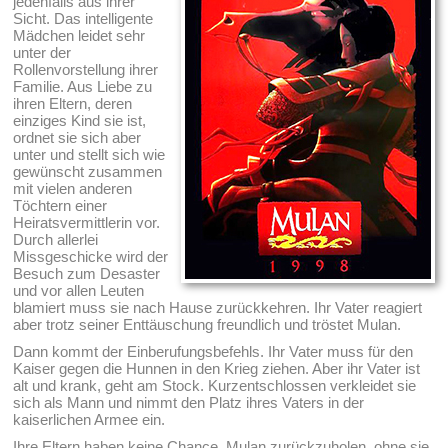
jedenfalls aus ihrer
Sicht. Das intelligente
Mädchen leidet sehr
unter der
Rollenvorstellung ihrer
Familie. Aus Liebe zu
ihren Eltern, deren
einziges Kind sie ist,
ordnet sie sich aber
unter und stellt sich wie
gewünscht zusammen
mit vielen anderen
Töchtern einer
Heiratsvermittlerin vor.
Durch allerlei
Missgeschicke wird der
Besuch zum Desaster
und vor allen Leuten
blamiert muss sie nach Hause zurückkehren. Ihr Vater reagiert
aber trotz seiner Enttäuschung freundlich und tröstet Mulan.
Dann kommt der Einberufungsbefehls. Ihr Vater muss für den
Kaiser gegen die Hunnen in den Krieg ziehen. Aber ihr Vater ist
alt und krank, geht am Stock. Kurzentschlossen verkleidet sie
sich als Mann und nimmt den Platz ihres Vaters in der
kaiserlichen Armee ein.
Ihre Eltern haben keine Chance, Mulan zurückzuholen, ohne sie