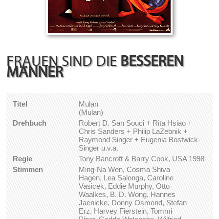
FRAUEN SIND DIE
BESSEREN
MÄNNER
Titel
Mulan
(Mulan)
Drehbuch
Robert D. San Souci + Rita Hsiao +
Chris Sanders + Philip LaZebnik +
Raymond Singer + Eugenia Bostwick-
Singer u.v.a.
Regie
Tony Bancroft & Barry Cook, USA 1998
Stimmen
Ming-Na Wen, Cosma Shiva
Hagen, Lea Salonga, Caroline
Vasicek, Eddie Murphy, Otto
Waalkes, B. D. Wong, Hannes
Jaenicke, Donny Osmond, Stefan
Erz, Harvey Fierstein, Tommi