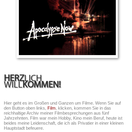
HERZ
LICH
WILL
KOMMEN!
Hier geht es im Großen und Ganzen um Filme. Wenn Sie auf
den Button oben links,
Film
, klicken, kommen Sie in das
reichhaltige Archiv meiner Filmbesprechungen aus fünf
Jahrzehnten. Film war mein Hobby, Kino mein Beruf, heute ist
beides meine Leidenschaft, die ich als Privatier in einer kleinen
Hauptstadt befeuere.