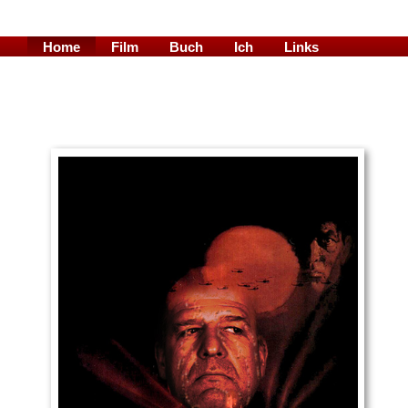
Home
Film
Buch
Ich
Links
Blog