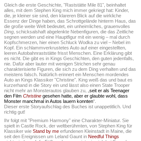
Gleich die erste Geschichte, "Raststätte Mile 81", beinhaltet
alles, mit dem Stephen King mich immer gekriegt hat: Kinder,
die, je kleiner sie sind, den klareren Blick auf die wirkliche
Essenz der Dinge haben, das Schrottgelände hinterm Haus, das
die große weite Welt bedeutet, ein unheimliches, grauenvolles
Ding
, schicksalshaft abgelenkte Nebenfiguren, die das Zeitliche
segnen werden und eine Hauptfigur mit ein wenig – mal durch
Kopfschmerzen, hier einen Schluck Wodka zu viel – Nebel im
Kopf. Ein schlammverkrustetes Auto auf einer eingestellten,
leeren Autobahnraststätte frisst Menschen. Eine Erklärung gibt
es nicht. Die gibt es in Kings Geschichten, den guten jedenfalls,
nie. Dafür aber lauter mit wenigen Strichen sehr genau
charakterisierte Figuren, die sich zu dem Ding verhalten und das
meistens falsch. Natürlich erinnert ein Menschen mordendes
Auto an Kings Klassiker "Christine". King weiß das und baut es
kurzerhand in die Story ein und lässt also einen State Trooper
nicht mehr an Monsterautos glauben zu, „
seit er als Teenager
den Film
Christine
gesehen hatte, aber er glaubte wohl, dass
Monster manchmal in Autos lauern konnten
“.
Dieser erste Storyaufschlag des Buches ist unappetitlich. Und
richtig gut!
Ihr folgt mit "Premium Harmony" eine Charakter-Miniatur. Sie
spielt in Castle Rock, der weltberühmten, von Stephen King für
Klassiker wie
Stand by me
erfundenen Kleinstadt in Maine, die
seit den Ereignissen um Leland Gaunt in
Needful Things