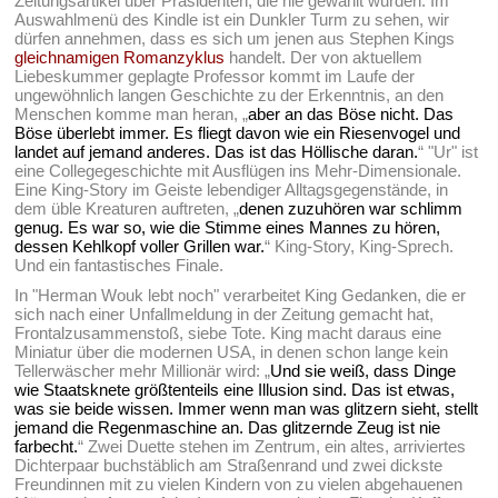
Zeitungsartikel über Präsidenten, die nie gewählt wurden. Im
Auswahlmenü des Kindle ist ein Dunkler Turm zu sehen, wir
dürfen annehmen, dass es sich um jenen aus Stephen Kings
gleichnamigen Romanzyklus
handelt. Der von aktuellem
Liebeskummer geplagte Professor kommt im Laufe der
ungewöhnlich langen Geschichte zu der Erkenntnis, an den
Menschen komme man heran, „
aber an das Böse nicht. Das
Böse überlebt immer. Es fliegt davon wie ein Riesenvogel und
landet auf jemand anderes. Das ist das Höllische daran.
“ "Ur" ist
eine Collegegeschichte mit Ausflügen ins Mehr-Dimensionale.
Eine King-Story im Geiste lebendiger Alltagsgegenstände, in
dem üble Kreaturen auftreten, „
denen zuzuhören war schlimm
genug. Es war so, wie die Stimme eines Mannes zu hören,
dessen Kehlkopf voller Grillen war.
“ King-Story, King-Sprech.
Und ein fantastisches Finale.
In "Herman Wouk lebt noch" verarbeitet King Gedanken, die er
sich nach einer Unfallmeldung in der Zeitung gemacht hat,
Frontalzusammenstoß, siebe Tote. King macht daraus eine
Miniatur über die modernen USA, in denen schon lange kein
Tellerwäscher mehr Millionär wird: „
Und sie weiß, dass Dinge
wie Staatsknete größtenteils eine Illusion sind. Das ist etwas,
was sie beide wissen. Immer wenn man was glitzern sieht, stellt
jemand die Regenmaschine an. Das glitzernde Zeug ist nie
farbecht.
“ Zwei Duette stehen im Zentrum, ein altes, arriviertes
Dichterpaar buchstäblich am Straßenrand und zwei dickste
Freundinnen mit zu vielen Kindern von zu vielen abgehauenen