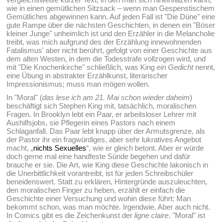
wie in einen gemütlichen Sitzsack – wenn man Gespenstischem
Gemütliches abgewinnen kann. Auf jeden Fall ist "Die Düne" eine
gute Rampe über die nächsten Geschichten, in denen ein "Böser
kleiner Junge" unheimlich ist und den Erzähler in die Melancholie
treibt, was mich aufgrund des der Erzählung innewohnenden
Fatalismus' aber nicht berührt, gefolgt von einer Geschichte aus
dem alten Westen, in dem die Todesstrafe vollzogen wird, und
mit "Die Knochenkirche" schließlich, was King
ein Gedicht
nennt,
eine Übung in abstrakter Erzählkunst, literarischer
Impressionismus; muss man mögen wollen.
In "Moral" (
das lese ich am 21. Mai schon wieder daheim
)
beschäftigt sich Stephen King mit, tatsächlich, moralischen
Fragen. In Brooklyn lebt ein Paar, er arbeitsloser Lehrer mit
Aushilfsjobs, sie Pflegerin eines Pastors nach einem
Schlaganfall. Das Paar lebt knapp über der Armutsgrenze, als
der Pastor ihr ein fragwürdiges, aber sehr lukratives Angebot
macht, „
nichts Sexuelles
“, wie er gleich betont. Aber er würde
doch gerne mal eine handfeste Sünde begehen und dafür
brauche er sie. Die Art, wie King diese Geschichte lakonisch in
die Unerbittlichkeit vorantreibt, ist für jeden Schreibschüler
beneidenswert. Statt zu erklären, Hintergründe auszuleuchten,
den moralischen Finger zu heben, erzählt er einfach die
Geschichte einer Versuchung und wohin diese führt: Man
bekommt schon, was man möchte. Irgendwie. Aber auch nicht.
In Comics gibt es die Zeichenkunst der
ligne claire
. "Moral" ist