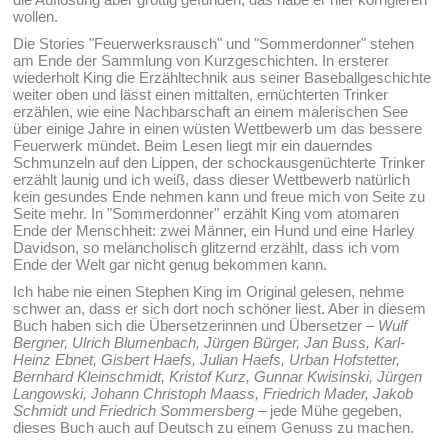
wollen.
Die Stories "Feuerwerksrausch" und "Sommerdonner" stehen
am Ende der Sammlung von Kurzgeschichten. In ersterer
wiederholt King die Erzähltechnik aus seiner Baseballgeschichte
weiter oben und lässt einen mittalten, ernüchterten Trinker
erzählen, wie eine Nachbarschaft an einem malerischen See
über einige Jahre in einen wüsten Wettbewerb um das bessere
Feuerwerk mündet. Beim Lesen liegt mir ein dauerndes
Schmunzeln auf den Lippen, der schockausgenüchterte Trinker
erzählt launig und ich weiß, dass dieser Wettbewerb natürlich
kein gesundes Ende nehmen kann und freue mich von Seite zu
Seite mehr. In "Sommerdonner" erzählt King vom atomaren
Ende der Menschheit: zwei Männer, ein Hund und eine Harley
Davidson, so melancholisch glitzernd erzählt, dass ich vom
Ende der Welt gar nicht genug bekommen kann.
Ich habe nie einen Stephen King im Original gelesen, nehme
schwer an, dass er sich dort noch schöner liest. Aber in diesem
Buch haben sich die Übersetzerinnen und Übersetzer –
Wulf
Bergner, Ulrich Blumenbach, Jürgen Bürger, Jan Buss, Karl-
Heinz Ebnet, Gisbert Haefs, Julian Haefs, Urban Hofstetter,
Bernhard Kleinschmidt, Kristof Kurz, Gunnar Kwisinski, Jürgen
Langowski, Johann Christoph Maass, Friedrich Mader, Jakob
Schmidt und Friedrich Sommersberg
– jede Mühe gegeben,
dieses Buch auch auf Deutsch zu einem Genuss zu machen.