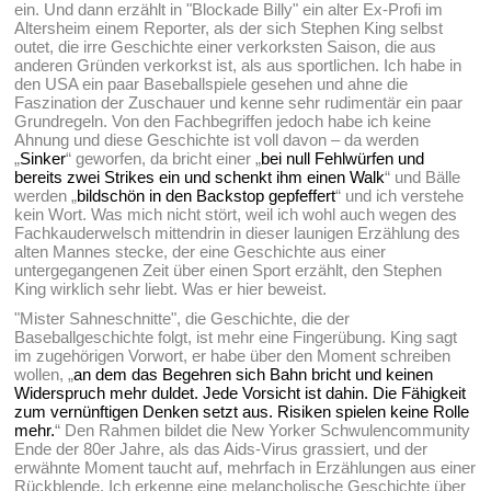
ein. Und dann erzählt in "Blockade Billy" ein alter Ex-Profi im
Altersheim einem Reporter, als der sich Stephen King selbst
outet, die irre Geschichte einer verkorksten Saison, die aus
anderen Gründen verkorkst ist, als aus sportlichen. Ich habe in
den USA ein paar Baseballspiele gesehen und ahne die
Faszination der Zuschauer und kenne sehr rudimentär ein paar
Grundregeln. Von den Fachbegriffen jedoch habe ich keine
Ahnung und diese Geschichte ist voll davon – da werden
„
Sinker
“ geworfen, da bricht einer „
bei null Fehlwürfen und
bereits zwei Strikes ein und schenkt ihm einen Walk
“ und Bälle
werden „
bildschön in den Backstop gepfeffert
“ und ich verstehe
kein Wort. Was mich nicht stört, weil ich wohl auch wegen des
Fachkauderwelsch mittendrin in dieser launigen Erzählung des
alten Mannes stecke, der eine Geschichte aus einer
untergegangenen Zeit über einen Sport erzählt, den Stephen
King wirklich sehr liebt. Was er hier beweist.
"Mister Sahneschnitte", die Geschichte, die der
Baseballgeschichte folgt, ist mehr eine Fingerübung. King sagt
im zugehörigen Vorwort, er habe über den Moment schreiben
wollen, „
an dem das Begehren sich Bahn bricht und keinen
Widerspruch mehr duldet. Jede Vorsicht ist dahin. Die Fähigkeit
zum vernünftigen Denken setzt aus. Risiken spielen keine Rolle
mehr.
“ Den Rahmen bildet die New Yorker Schwulencommunity
Ende der 80er Jahre, als das Aids-Virus grassiert, und der
erwähnte Moment taucht auf, mehrfach in Erzählungen aus einer
Rückblende. Ich erkenne eine melancholische Geschichte über