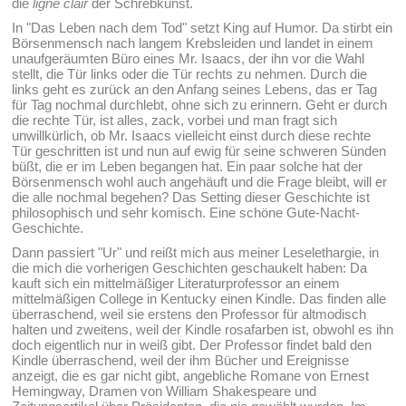
die
ligne clair
der Schrebkunst.
In "Das Leben nach dem Tod" setzt King auf Humor. Da stirbt ein
Börsenmensch nach langem Krebsleiden und landet in einem
unaufgeräumten Büro eines Mr. Isaacs, der ihn vor die Wahl
stellt, die Tür links oder die Tür rechts zu nehmen. Durch die
links geht es zurück an den Anfang seines Lebens, das er Tag
für Tag nochmal durchlebt, ohne sich zu erinnern. Geht er durch
die rechte Tür, ist alles, zack, vorbei und man fragt sich
unwillkürlich, ob Mr. Isaacs vielleicht einst durch diese rechte
Tür geschritten ist und nun auf ewig für seine schweren Sünden
büßt, die er im Leben begangen hat. Ein paar solche hat der
Börsenmensch wohl auch angehäuft und die Frage bleibt, will er
die alle nochmal begehen? Das Setting dieser Geschichte ist
philosophisch und sehr komisch. Eine schöne Gute-Nacht-
Geschichte.
Dann passiert "Ur" und reißt mich aus meiner Leselethargie, in
die mich die vorherigen Geschichten geschaukelt haben: Da
kauft sich ein mittelmäßiger Literaturprofessor an einem
mittelmäßigen College in Kentucky einen Kindle. Das finden alle
überraschend, weil sie erstens den Professor für altmodisch
halten und zweitens, weil der Kindle rosafarben ist, obwohl es ihn
doch eigentlich nur in weiß gibt. Der Professor findet bald den
Kindle überraschend, weil der ihm Bücher und Ereignisse
anzeigt, die es gar nicht gibt, angebliche Romane von Ernest
Hemingway, Dramen von William Shakespeare und