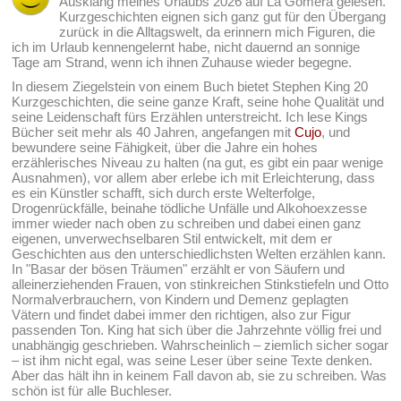
Ausklang meines Urlaubs 2026 auf La Gomera gelesen.
Kurzgeschichten eignen sich ganz gut für den Übergang
zurück in die Alltagswelt, da erinnern mich Figuren, die
ich im Urlaub kennengelernt habe, nicht dauernd an sonnige
Tage am Strand, wenn ich ihnen Zuhause wieder begegne.
In diesem Ziegelstein von einem Buch bietet Stephen King 20
Kurzgeschichten, die seine ganze Kraft, seine hohe Qualität und
seine Leidenschaft fürs Erzählen unterstreicht. Ich lese Kings
Bücher seit mehr als 40 Jahren, angefangen mit
Cujo
, und
bewundere seine Fähigkeit, über die Jahre ein hohes
erzählerisches Niveau zu halten (na gut, es gibt ein paar wenige
Ausnahmen), vor allem aber erlebe ich mit Erleichterung, dass
es ein Künstler schafft, sich durch erste Welterfolge,
Drogenrückfälle, beinahe tödliche Unfälle und Alkohoexzesse
immer wieder nach oben zu schreiben und dabei einen ganz
eigenen, unverwechselbaren Stil entwickelt, mit dem er
Geschichten aus den unterschiedlichsten Welten erzählen kann.
In "Basar der bösen Träumen" erzählt er von Säufern und
alleinerziehenden Frauen, von stinkreichen Stinkstiefeln und Otto
Normalverbrauchern, von Kindern und Demenz geplagten
Vätern und findet dabei immer den richtigen, also zur Figur
passenden Ton. King hat sich über die Jahrzehnte völlig frei und
unabhängig geschrieben. Wahrscheinlich – ziemlich sicher sogar
– ist ihm nicht egal, was seine Leser über seine Texte denken.
Aber das hält ihn in keinem Fall davon ab, sie zu schreiben. Was
schön ist für alle Buchleser.