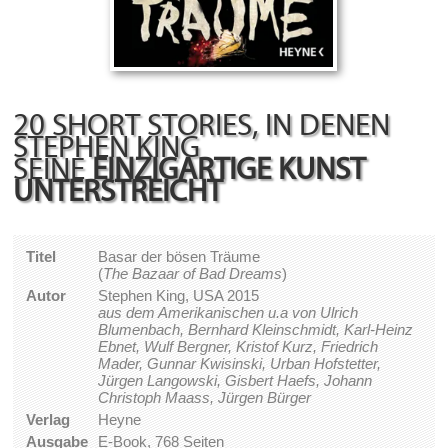
20 SHORT STORIES, IN DENEN
STEPHEN KING
SEINE
EINZIGARTIGE KUNST
UNTERSTREICHT
Titel
Basar der bösen Träume
(
The Bazaar of Bad Dreams
)
Autor
Stephen King, USA 2015
aus dem Amerikanischen u.a von Ulrich
Blumenbach, Bernhard Kleinschmidt, Karl-Heinz
Ebnet, Wulf Bergner, Kristof Kurz, Friedrich
Mader, Gunnar Kwisinski, Urban Hofstetter,
Jürgen Langowski, Gisbert Haefs, Johann
Christoph Maass, Jürgen Bürger
Verlag
Heyne
Ausgabe
E-Book, 768 Seiten