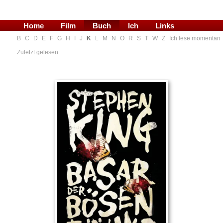
Home
Film
Buch
Ich
Links
B
C
D
E
F
G
H
I
J
K
L
M
N
O
R
S
T
W
Z
Ich lese momentan
Blog
Zuletzt gelesen