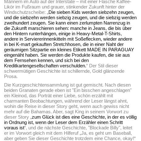
Männern im Auto auf der Interstate – mit einer Flasche Kaffee-
Likör im Fußraum und grauer, stinkender Zukunft hinter der
Windschutzscheibe: „
Die sieben Kids werden siebzehn zeugen,
und die siebzehn werden siebzig zeugen, und die siebzig werden
zweihundert zeugen. Sie kann einen zerlumpten Narrenzug in
die Zukunft marschieren sehen: manche in Jeans, die bis über
den Hintern runterhängen, einige in Heavy-Metal-T-Shirts,
andere in Serviererinnenkitteln mit Soßeflecken, wieder andere
in bei K-mart gekauften Stretchhosen, die in einer Naht der
geräumigen Sitzpartie ein kleines Etikett MADE IN PARAGUAY
eingenäht haben. Sie werden die Produkte kaufen, die sie aus
dem Fernsehen kennen, und sich bei den
Kreditkartengesellschaften verschulden.
“ Der Stil dieser
schwermütigen Geschichte ist schillernde, Gold glänzende
Prosa.
Die Kurzgeschichtensammlung ist gut gemischt. Nach diesen
beiden Granaten gerade eben ist "Ein bisschen angeschlagen"
ein Kleinod, das Porträt einer Liebe, schön erzählt mit
charmanten Beobachtungen, während der Leser längst ahnt,
wohin die Reise in dieser Story geht, wenn auch gewiss nicht
mehr auf die Bahamas. Aber, sagt King in seinem Vorwort zu
dieser Story „
zum Glück ist dies eine Geschichte, in der es völlig
in Ordnung ist, wenn der Leser dem Erzähler einen Schritt
voraus ist
“, und die nächste Geschichte, "Blockade Billy", leitet
er im Vorwort gleich mit dem Hilferuf „Ja, es geht um Baseball,
aber geben Sie dieser Geschichte trotzdem eine Chance, okay!“