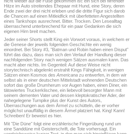
nicht wieder auf die Füße gekommen ist: ein sich bei flirrender
Hitze im Auto streitendes Ehepaar mit Hund, eine Story, deren
Ende zwei der drei nicht erleben und die dritte Figur sich darob
die Chancen auf einen Mitleidfick mit überfetteten Angestellten
eines Tankshops ausrechnet. Bitter. Trocken. Den Lesealltag
überraschend unterbrechend für ein paar Gedanken die sich
eigenen Hirn breit machen.
Jeder seiner Shorts stellt King ein Vorwort voraus, in welchem er
die Genese der jeweils folgenden Geschichte ein wenig
einordnet. Bei Story #3, "Batman und Robin haben einen Disput"
führt das dazu, dass man sich den Verlauf der Handlung dieser
nachfolgenden Story nach wenigen Sätzen ausmalen kann. Das
macht aber nichts. Im Gegenteil: Auf diese Weise nicht
storytechnisch abgelenkt erstrahlt Kings Fähigkeit, in wenigen
Sätzen einen Kosmos des
Americana
zu entwerfen, in dem wir
selbst als in einer deutschen Mittelstadt wohnenden Deutschen
sofort das große Drumherum vor Augen haben, einen Diner, ein
tätowiertes Truckerklischee, ein liebevoll besorgter Mann mit
seinem dementen Vater und dessen kleptokratischer Ader, der
nahegelegene Turnpike plus der Kunst des Autors,
Überraschungen aus dem Ärmel zu schütteln, die er vorher
möglichst unauffällig in diesem Ärmel platziert hat. King! Kann!
Schreiben! Er beweist es hier.
Mit "Die Düne" folgt eine erzählerische Fingerübung rund um
eine Sanddüne mit Geisterschrift, die Tote vorhersagt. Ein
vergleichsweise kurzer Text, in den man sich hineinfläzen kann,