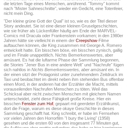
die letzten Tage eines Menschen, anrührend. "Tommy" kommt
nach "Mister Sahneschnitte", wieder ein Gedicht, eine Totenfeier,
nicht mein Ding.
"Der kleine grüne Gott der Qual" ist so, wie es der Titel dieser
Story andeutet. Sie ist eine dieser kleinen Gruselgeschichten,
wie sie früher als Lückenfüller häufig am Ende der MARVEL-
Comics mit Dracula oder Frankenstein vorkamen; in den 1980er
Jahren hätte sie vielleicht in einem der
Creepshow
-Filme
auftauchen können, die King zusammen mit George A. Romero
entwickelt hatte. Ein bisschen böse, ein bisschen zynisch, gallig
und im Finale unappetitlich. Nichts Bemerkenswertes, aber
amüsant. Es hat die luftarme Phase der Sammlung begonnen,
die Stories "Jener Bus in eine andere Welt" und "Nachrufe" fügen
sich nahtlos in
Nichts Bemerkenswertes, aber amüsant
ein. In
der einen sitzt der Protagonist unter zunehmendem Zeitdruck im
Taxi und beobachtet im direkt neben ihm stehenden Bus offenbar
einen Mord, in der anderen hat der Erzähler die Macht, mittels
vorauseilenden Nachrufen Menschen zu töten. Weil das
Schicksal aber nicht zwischen Menschen mit gleichem Namen
unterscheidet, zieht diese Fähigkeit große Kreise. Hier ein
bisschen
Fenster zum Hof
, gepaart mit geerdeter Erzählkunst,
dort die Frage, warum es diese okaye Geschichte in dieses
Sammlung geschafft hat. King schreibt, er habe im Fernsehen
vor vielen Jahren den Horrorfilm "I bury the Living" (1958)
gesehen und die ersten 60 von den insgesamt 77 Minuten gut,
die Auflösung aber grottig gefunden; das habe er hier korrigieren