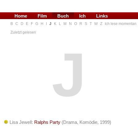
Home
Film
Buch
Ich
Links
B
C
D
E
F
G
H
I
J
K
L
M
N
O
R
S
T
W
Z
Ich lese momentan
Blog
Zuletzt gelesen
J
Lisa Jewell:
Ralphs Party
(Drama, Komödie, 1999)