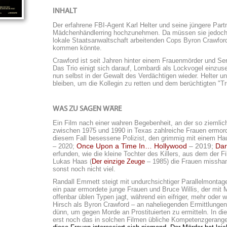
INHALT
Der erfahrene FBI-Agent Karl Helter und seine jüngere Par
Mädchenhändlerring hochzunehmen. Da müssen sie jedoch er
lokale Staatsanwaltschaft arbeitenden Cops Byron Crawfor
kommen könnte.
Crawford ist seit Jahren hinter einem Frauenmörder und Seri
Das Trio einigt sich darauf, Lombardi als Lockvogel einzuse
nun selbst in der Gewalt des Verdächtigen wieder. Helter u
bleiben, um die Kollegin zu retten und dem berüchtigten "
WAS ZU SAGEN WÄRE
Ein Film nach einer wahren Begebenheit, an der so ziemlich
zwischen 1975 und 1990 in Texas zahlreiche Frauen ermordet
diesem Fall besessene Polizist, den grimmig mit einem Hauc
Once Upon a Time In… Hollywood
– 2019;
Dar
– 2020;
erfunden, wie die kleine Tochter des Killers, aus dem der 
Lukas Haas (
Der einzige Zeuge
– 1985) die Frauen misshand
sonst noch nicht viel.
Randall Emmett steigt mit undurchsichtiger Parallelmontage
ein paar ermordete junge Frauen und Bruce Willis, der mit 
offenbar üblen Typen jagt, während ein eifriger, mehr oder 
Hirsch als Byron Crawford – an naheliegenden Ermittlungen 
dünn, um gegen Morde an Prostituierten zu ermitteln. In die
erst noch das in solchen Filmen übliche Kompetenzgerangel