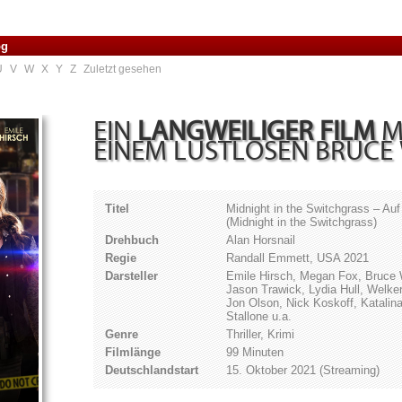
og
U
V
W
X
Y
Z
Zuletzt gesehen
EIN
LANGWEILIGER FILM
M
EINEM LUSTLOSEN BRUCE 
Titel
Midnight in the Switchgrass – Auf
(Midnight in the Switchgrass)
Drehbuch
Alan Horsnail
Regie
Randall Emmett, USA 2021
Darsteller
Emile Hirsch, Megan Fox, Bruce W
Jason Trawick, Lydia Hull, Welker
Jon Olson, Nick Koskoff, Katalin
Stallone u.a.
Genre
Thriller, Krimi
Filmlänge
99 Minuten
Deutschlandstart
15. Oktober 2021 (Streaming)