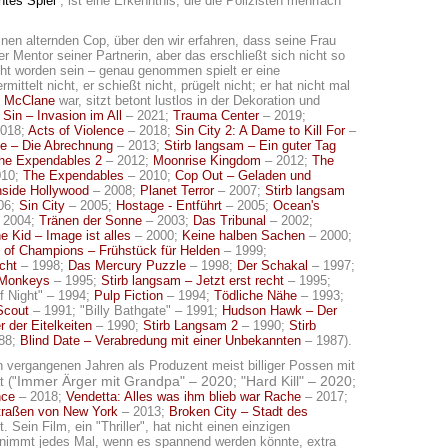
htes Spiel
“, ist eine Erkenntnis, die die Polizisten mehrfach
einen alternden Cop, über den wir erfahren, dass seine Frau
er Mentor seiner Partnerin, aber das erschließt sich nicht so
eht worden sein – genau genommen spielt er eine
ittelt nicht, er schießt nicht, prügelt nicht; er hat nicht mal
 McClane
war, sitzt betont lustlos in der Dekoration und
Sin – Invasion im All
– 2021;
Trauma Center
– 2019;
018;
Acts of Violence
– 2018;
Sin City 2: A Dame to Kill For
–
oe – Die Abrechnung
– 2013;
Stirb langsam – Ein guter Tag
he Expendables 2
– 2012;
Moonrise Kingdom
– 2012;
The
010;
The Expendables
– 2010;
Cop Out – Geladen und
nside Hollywood
– 2008;
Planet Terror
– 2007;
Stirb langsam
06;
Sin City
– 2005;
Hostage - Entführt
– 2005;
Ocean's
 2004;
Tränen der Sonne
– 2003;
Das Tribunal
– 2002;
e Kid – Image ist alles
– 2000;
Keine halben Sachen
– 2000;
 of Champions – Frühstück für Helden
– 1999;
cht
– 1998;
Das Mercury Puzzle
– 1998;
Der Schakal
– 1997;
 Monkeys
– 1995;
Stirb langsam – Jetzt erst recht
– 1995;
f Night" – 1994;
Pulp Fiction
– 1994;
Tödliche Nähe
– 1993;
Scout
– 1991; "Billy Bathgate" – 1991;
Hudson Hawk – Der
 der Eitelkeiten
– 1990;
Stirb Langsam 2
– 1990;
Stirb
988;
Blind Date – Verabredung mit einer Unbekannten
– 1987).
n vergangenen Jahren als Produzent meist billiger Possen mit
Immer Ärger mit Grandpa" – 2020; "
Hard Kill" – 2020;
 ("
nce
– 2018;
Vendetta: Alles was ihm blieb war Rache
– 2017;
traßen von New York
– 2013;
Broken City – Stadt des
 Sein Film, ein "Thriller", hat nicht einen einzigen
immt jedes Mal, wenn es spannend werden könnte, extra