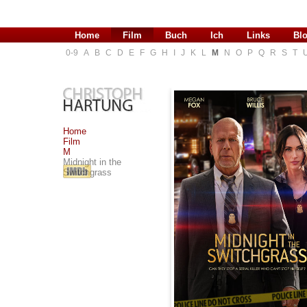
Home
Film
Buch
Ich
Links
Bl
0-9
A
B
C
D
E
F
G
H
I
J
K
L
M
N
O
P
Q
R
S
T
Home
Film
M
Midnight in the
Switchgrass