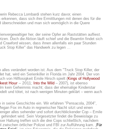
tnerin Rebecca Lombardi stehen kurz davor, einen
kennen, dass sich ihre Ermittlungen mit denen des für die
d überschneiden und man sich womöglich in die Quere
envergewaltiger her, der seine Opfer an Raststätten aufliest.
tzen. Doch die Aktion läuft schief und die Beamtin findet sich
nd Crawford wissen, dass ihnen allenfalls ein paar Stunden
Truck Stop Killer" das Handwerk zu legen …
 alles verändert worden ist. Aus dem "Truck Stop Killer, der
 hat, wird ein Serienkiller in Florida im Jahr 2004. Der von
h von Hilflosigkeit Emile Hirsch spielt (
Kings of Hollywood
kest Hour
– 2011;
Into the Wild
– 2007), ist ebenso
Film kein Geheimnis macht; dass der ehemalige Kinderstar
elt und tötet, ist nach wenigen Minuten geklärt – wenn auch
 in seine Geschichte ein. Wir erfahren "Pensacola, 2004",
Megan Fox im Auto in regnerischer Nacht sitzt und einen
weniger alles sehender und sofort durchblickender Cop – Emile
gehindert wird. Sein Vorgesetzter findet die Beweislage zu
ser Haltung treffen sich die drei Cops schließlich, nachdem
 zwischen örtlicher Polizei und FBI zur Aufführung kam. „
Für