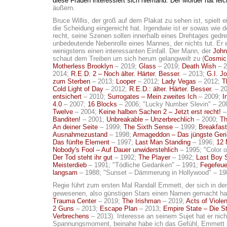
diese Frauen interessiert sich niemand. Der Mörder hat leic
äußern.
Bruce Willis, der groß auf dem Plakat zu sehen ist, spielt 
die Scheidung eingereicht hat. Irgendwie ist er sowas wie d
recht, seine Szenen sollen innerhalb eines Drehtages gedr
unbedeutende Nebenrolle eines Mannes, der nichts tut. Er erm
wenigstens einen interessanten Einfall. Der Mann, der
John
schaut dem Treiben um sich herum gelangweilt zu (
Cosmic 
Motherless Brooklyn
– 2019;
Glass
– 2019;
Death Wish
– 2
2014;
R.E.D. 2 – Noch älter. Härter. Besser.
– 2013;
G.I. J
zum Sterben
– 2013;
Looper
– 2012;
Lady Vegas
– 2012;
T
Cold Light of Day
– 2012;
R.E.D.: älter. Härter. Besser.
– 2
entsichert
– 2010;
Surrogates – Mein zweites Ich
– 2009;
I
4.0
– 2007;
16 Blocks
– 2006; "Lucky Number Slevin" – 20
Twelve
– 2004;
Keine halben Sachen 2 – Jetzt erst recht!
–
Banditen!
– 2001;
Unbreakable – Unzerbrechlich
– 2000;
Th
An deiner Seite
– 1999;
The Sixth Sense
– 1999;
Breakfast
Ausnahmezustand
– 1998;
Armageddon – Das jüngste Geri
Das fünfte Element
– 1997;
Last Man Standing
– 1996;
12
Nobody's Fool – Auf Dauer unwiderstehlich
– 1995; "Color o
Der Tod steht ihr gut
– 1992;
The Player
– 1992;
Last Boy 
Meisterdieb
– 1991; "Tödliche Gedanken" – 1991;
Fegefeuer
langsam
– 1988; "Sunset – Dämmerung in Hollywood" – 1
Regie führt zum ersten Mal Randall Emmett, der sich in de
gewesenen, also günstigen Stars einen Namen gemacht hat
Trauma Center
– 2019;
The Irishman
– 2019;
Acts of Viole
2 Guns
– 2013;
Escape Plan
– 2013;
Empire State – Die S
Verbrechens
– 2013). Interesse an seinem Sujet hat er nicht.
Spannungsmoment, beinahe habe ich das Gefühl, Emmett n