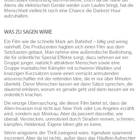
Aliens die elektrischen Geräte wieder zum Laufen bringt, hat die
Menschheit vielleicht noch eine Chance die Darkest Hour
aufzuhalten.
WAS ZU SAGEN WÄRE
Ein Film wie die schnelle Mark am Bahnhof – billig und wenig
nahrhaft. Die Produzenten hagben sich einen Film aus dem
Setzkasten gebaut. Man nehme eine außerirdische Bedrohung,
die für ordentliche Spezial Effekte sorgt, dazu nehmen wir ein
Gruppe junger, natürlich attraktiver Menschen sowie eine
Gruppe martialischer Kämpfer mit schweren Wadden und
knarzigen Kurzsätzen sowie einen verrückt anmutenden
wissenschaftler mit der rettenden Idee, die er nur über Minuten
überlebt. Diese Menschen lassen wir dann Sätze sprechen, die
dauernd erklären, worum es gerade geht und dann lassen wir es
ordentlich krachen.
Die einzige Überraschung, die dieser Film bietet ist, dass die
Alien-Invasion mal nicht aus New York oder Los Angeles erzählt
wird, sondern aus Moskau. Aber da passiert dasselbe, wie
überall. Verstecken, unmotiviert durch Straßen rennen, schreien,
kämpfen, Heldentod. Eigene Ideen gibt es keine.
Wenn wnigstens der Thrill zwingend wäre. Irgendwie spannend
inszeniert. Aber da ist nichts, außer dass das Häuflein Aufrechter