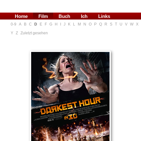
Home
Film
Buch
Ich
Links
0-9
A
B
C
D
E
F
G
H
I
J
K
L
M
N
O
P
Q
R
S
T
U
V
W
X
Blog
Y
Z
Zuletzt gesehen