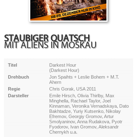
STAUBIGER QUATSCH
MIT ALIENS IN MOSKAU
Titel
Darkest Hour
(Darkest Hour)
Drehbuch
Jon Spaihts + Leslie Bohem + M.T.
Ahern
Regie
Chris Gorak, USA 2011
Darsteller
Emile Hirsch, Olivia Thirlby, Max
Minghella, Rachael Taylor, Joel
Kinnaman, Veronika Vernadskaya, Dato
Bakhtadze, Yuriy Kutsenko, Nikolay
Efremov, Georgiy Gromov, Artur
Smolyaninov, Anna Rudakova, Pyotr
Fyodorov, Ivan Gromov, Aleksandr
Chernykh u.a.