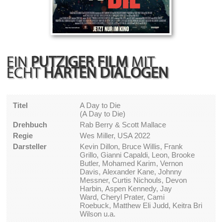
EIN
PUTZIGER FILM
MIT
ECHT
HARTEN DIALOGEN
Titel
A Day to Die
(A Day to Die)
Drehbuch
Rab Berry & Scott Mallace
Regie
Wes Miller, USA 2022
Darsteller
Kevin Dillon, Bruce Willis, Frank
Grillo, Gianni Capaldi, Leon, Brooke
Butler, Mohamed Karim, Vernon
Davis, Alexander Kane, Johnny
Messner, Curtis Nichouls, Devon
Harbin, Aspen Kennedy, Jay
Ward, Cheryl Prater, Cami
Roebuck, Matthew Eli Judd, Keitra Bri
Wilson u.a.