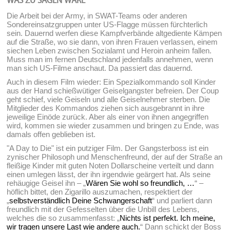
WAS ZU SAGEN WÄRE
Die Arbeit bei der Army, in SWAT-Teams oder anderen
Sondereinsatzgruppen unter US-Flagge müssen fürchterlich
sein. Dauernd werfen diese Kampfverbände altgediente Kämpen
auf die Straße, wo sie dann, von ihren Frauen verlassen, einem
siechen Leben zwischen Sozialamt und Heroin anheim fallen.
Muss man im fernen Deutschland jedenfalls annehmen, wenn
man sich US-Filme anschaut. Da passiert das dauernd.
Auch in diesem Film wieder: Ein Spezialkommando soll Kinder
aus der Hand schießwütiger Geiselgangster befreien. Der Coup
geht schief, viele Geiseln und alle Geiselnehmer sterben. Die
Mitglieder des Kommandos ziehen sich ausgebrannt in ihre
jeweilige Einöde zurück. Aber als einer von ihnen angegriffen
wird, kommen sie wieder zusammen und bringen zu Ende, was
damals offen geblieben ist.
"A Day to Die" ist ein putziger Film. Der Gangsterboss ist ein
zynischer Philosoph und Menschenfreund, der auf der Straße an
fleißige Kinder mit guten Noten Dollarscheine verteilt und dann
einen umlegen lässt, der ihn irgendwie geärgert hat. Als seine
rehäugige Geisel ihn – „
Wären Sie wohl so freundlich, …
“ –
höflich bittet, den Zigarillo auszumachen, respektiert der
„
selbstverständlich Deine Schwangerschaft
“ und parliert dann
freundlich mit der Gefesselten über die Unbill des Lebens,
welches die so zusammenfasst: „
Nichts ist perfekt. Ich meine,
wir tragen unsere Last wie andere auch.
“ Dann schickt der Boss