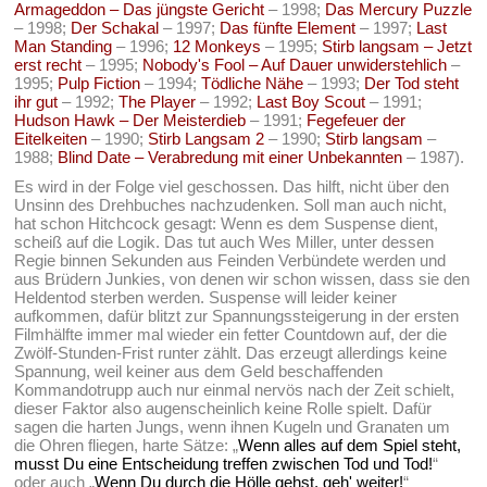
Armageddon – Das jüngste Gericht
– 1998;
Das Mercury Puzzle
– 1998;
Der Schakal
– 1997;
Das fünfte Element
– 1997;
Last
Man Standing
– 1996;
12 Monkeys
– 1995;
Stirb langsam – Jetzt
erst recht
– 1995;
Nobody's Fool – Auf Dauer unwiderstehlich
–
1995;
Pulp Fiction
– 1994;
Tödliche Nähe
– 1993;
Der Tod steht
ihr gut
– 1992;
The Player
– 1992;
Last Boy Scout
– 1991;
Hudson Hawk – Der Meisterdieb
– 1991;
Fegefeuer der
Eitelkeiten
– 1990;
Stirb Langsam 2
– 1990;
Stirb langsam
–
1988;
Blind Date – Verabredung mit einer Unbekannten
– 1987).
Es wird in der Folge viel geschossen. Das hilft, nicht über den
Unsinn des Drehbuches nachzudenken. Soll man auch nicht,
hat schon Hitchcock gesagt: Wenn es dem Suspense dient,
scheiß auf die Logik. Das tut auch Wes Miller, unter dessen
Regie binnen Sekunden aus Feinden Verbündete werden und
aus Brüdern Junkies, von denen wir schon wissen, dass sie den
Heldentod sterben werden. Suspense will leider keiner
aufkommen, dafür blitzt zur Spannungssteigerung in der ersten
Filmhälfte immer mal wieder ein fetter Countdown auf, der die
Zwölf-Stunden-Frist runter zählt. Das erzeugt allerdings keine
Spannung, weil keiner aus dem Geld beschaffenden
Kommandotrupp auch nur einmal nervös nach der Zeit schielt,
dieser Faktor also augenscheinlich keine Rolle spielt. Dafür
sagen die harten Jungs, wenn ihnen Kugeln und Granaten um
die Ohren fliegen, harte Sätze: „
Wenn alles auf dem Spiel steht,
musst Du eine Entscheidung treffen zwischen Tod und Tod!
“
oder auch „
Wenn Du durch die Hölle gehst, geh' weiter!
“