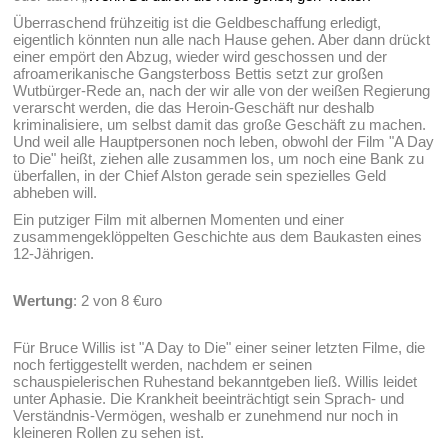
Überraschend frühzeitig ist die Geldbeschaffung erledigt,
eigentlich könnten nun alle nach Hause gehen. Aber dann drückt
einer empört den Abzug, wieder wird geschossen und der
afroamerikanische Gangsterboss Bettis setzt zur großen
Wutbürger-Rede an, nach der wir alle von der weißen Regierung
verarscht werden, die das Heroin-Geschäft nur deshalb
kriminalisiere, um selbst damit das große Geschäft zu machen.
Und weil alle Hauptpersonen noch leben, obwohl der Film "A Day
to Die" heißt, ziehen alle zusammen los, um noch eine Bank zu
überfallen, in der Chief Alston gerade sein spezielles Geld
abheben will.
Ein putziger Film mit albernen Momenten und einer
zusammengeklöppelten Geschichte aus dem Baukasten eines
12-Jährigen.
Wertung
: 2 von 8 €uro
Für Bruce Willis ist "A Day to Die" einer seiner letzten Filme, die
noch fertiggestellt werden, nachdem er seinen
schauspielerischen Ruhestand bekanntgeben ließ. Willis leidet
unter Aphasie. Die Krankheit beeinträchtigt sein Sprach- und
Verständnis-Vermögen, weshalb er zunehmend nur noch in
kleineren Rollen zu sehen ist.