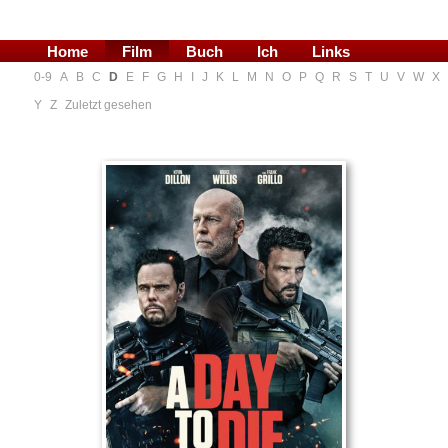
Home
Film
Buch
Ich
Links
0-9
A
B
C
D
E
F
G
H
I
J
K
L
M
N
O
P
Q
R
S
T
U
V
W
X
Blog
Y
Z
Zuletzt gesehen