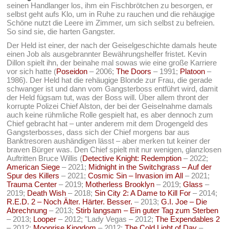
seinen Handlanger los, ihm ein Fischbrötchen zu besorgen, er
selbst geht aufs Klo, um in Ruhe zu rauchen und die rehäugige
Schöne nutzt die Leere im Zimmer, um sich selbst zu befreien.
So sind sie, die harten Gangster.
Der Held ist einer, der nach der Geiselgeschichte damals heute
einen Job als ausgebrannter Bewährungshelfer fristet. Kevin
Dillon spielt ihn, der beinahe mal sowas wie eine große Karriere
vor sich hatte (
Poseidon
– 2006;
The Doors
– 1991;
Platoon
–
1986). Der Held hat die rehäugige Blonde zur Frau, die gerade
schwanger ist und dann vom Gangsterboss entführt wird, damit
der Held fügsam tut, was der Boss will. Über allem thront der
korrupte Polizei Chief Alston, der bei der Geiselnahme damals
auch keine rühmliche Rolle gespielt hat, es aber dennoch zum
Chief gebracht hat – unter anderem mit dem Drogengeld des
Gangsterbosses, dass sich der Chief morgens bar aus
Banktresoren aushändigen lässt – aber merken tut keiner der
braven Bürger was. Den Chief spielt mit nur wenigen, glanzlosen
Auftritten Bruce Willis (
Detective Knight: Redemption
– 2022;
American Siege
– 2021;
Midnight in the Switchgrass – Auf der
Spur des Killers
– 2021;
Cosmic Sin – Invasion im All
– 2021;
Trauma Center
– 2019;
Motherless Brooklyn
– 2019;
Glass
–
2019;
Death Wish
– 2018;
Sin City 2: A Dame to Kill For
– 2014;
R.E.D. 2 – Noch Älter. Härter. Besser.
– 2013;
G.I. Joe – Die
Abrechnung
– 2013;
Stirb langsam – Ein guter Tag zum Sterben
– 2013;
Looper
– 2012; "Lady Vegas – 2012;
The Expendables 2
– 2012;
Moonrise Kingdom
– 2012;
The Cold Light of Day
–