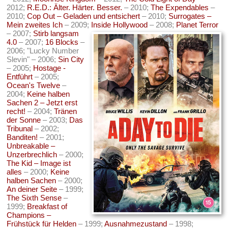
2012;
R.E.D.: Älter. Härter. Besser.
– 2010;
The Expendables
–
2010;
Cop Out – Geladen und entsichert
– 2010;
Surrogates –
Mein zweites Ich
– 2009;
Inside Hollywood
– 2008;
Planet Terror
– 2007;
Stirb langsam
4.0
– 2007;
16 Blocks
–
2006; "Lucky Number
Slevin" – 2006;
Sin City
– 2005;
Hostage -
Entführt
– 2005;
Ocean's Twelve
–
2004;
Keine halben
Sachen 2 – Jetzt erst
recht!
– 2004;
Tränen
der Sonne
– 2003;
Das
Tribunal
– 2002;
Banditen!
– 2001;
Unbreakable –
Unzerbrechlich
– 2000;
The Kid – Image ist
alles
– 2000;
Keine
halben Sachen
– 2000;
An deiner Seite
– 1999;
The Sixth Sense
–
1999;
Breakfast of
Champions –
Frühstück für Helden
– 1999;
Ausnahmezustand
– 1998;