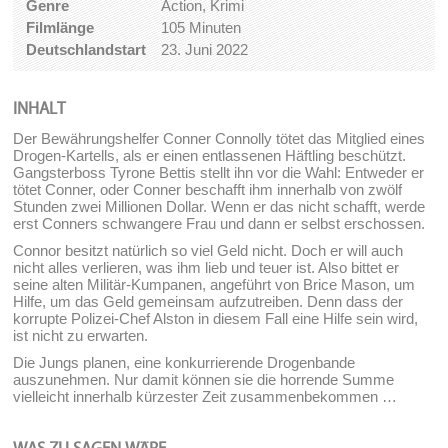
Genre
Action, Krimi
Filmlänge
105 Minuten
Deutschlandstart
23. Juni 2022
INHALT
Der Bewährungshelfer Conner Connolly tötet das Mitglied eines
Drogen-Kartells, als er einen entlassenen Häftling beschützt.
Gangsterboss Tyrone Bettis stellt ihn vor die Wahl: Entweder er
tötet Conner, oder Conner beschafft ihm innerhalb von zwölf
Stunden zwei Millionen Dollar. Wenn er das nicht schafft, werde
erst Conners schwangere Frau und dann er selbst erschossen.
Connor besitzt natürlich so viel Geld nicht. Doch er will auch
nicht alles verlieren, was ihm lieb und teuer ist. Also bittet er
seine alten Militär-Kumpanen, angeführt von Brice Mason, um
Hilfe, um das Geld gemeinsam aufzutreiben. Denn dass der
korrupte Polizei-Chef Alston in diesem Fall eine Hilfe sein wird,
ist nicht zu erwarten.
Die Jungs planen, eine konkurrierende Drogenbande
auszunehmen. Nur damit können sie die horrende Summe
vielleicht innerhalb kürzester Zeit zusammenbekommen …