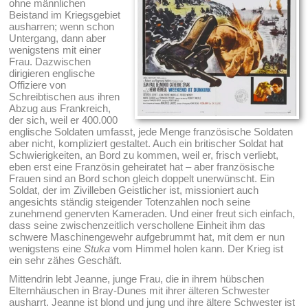
ohne männlichen
Beistand im Kriegsgebiet
ausharren; wenn schon
Untergang, dann aber
wenigstens mit einer
Frau. Dazwischen
dirigieren englische
Offiziere von
Schreibtischen aus ihren
Abzug aus Frankreich,
der sich, weil er 400.000
englische Soldaten umfasst, jede Menge französische Soldaten
aber nicht, kompliziert gestaltet. Auch ein britischer Soldat hat
Schwierigkeiten, an Bord zu kommen, weil er, frisch verliebt,
eben erst eine Französin geheiratet hat – aber französische
Frauen sind an Bord schon gleich doppelt unerwünscht. Ein
Soldat, der im Zivilleben Geistlicher ist, missioniert auch
angesichts ständig steigender Totenzahlen noch seine
zunehmend genervten Kameraden. Und einer freut sich einfach,
dass seine zwischenzeitlich verschollene Einheit ihm das
schwere Maschinengewehr aufgebrummt hat, mit dem er nun
wenigstens eine
Stuka
vom Himmel holen kann. Der Krieg ist
ein sehr zähes Geschäft.
Mittendrin lebt Jeanne, junge Frau, die in ihrem hübschen
Elternhäuschen in Bray-Dunes mit ihrer älteren Schwester
ausharrt. Jeanne ist blond und jung und ihre ältere Schwester ist