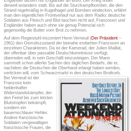
Engländer lassen nur Engländer an Bord. Der Krieg findet
derweil woanders statt. Bis auf die Sturzkampfbomber, die den
Strand regelmäßig in Kugelhagel und Bomben eindecken, erfährt
man den eigentlichen Frontverlauf nur aus dem Radio; deutsche
Soldaten aus Fleisch und Blut tauchen nicht auf, Franzosen und
Engländer haben auch ohne sie genug Potenzial sich
gegenseitig die Butter vom Brot zu nehmen.
Auf dem Regiestuhl inszeniert Henri Verneuil (
Der Präsident
–
1961) den Gemütszustand der beinahe eroberten Franzosen an
einzelnen Charakteren. Da ist der Kamerad, der Julien Maillat,
der offenbar über passable Deutschkenntnisse verfügt,
überreden will, in sein Geschäft einzusteigen. Der Mann
sammelt schon allerlei Sachen des täglichen Bedarfs, die er,
nachdem die Deutschen die Oberhand erlangt haben werden,
verticken will, vom Schwarzmarkt in den deutschen Brotkorb.
Bei Verneuil ist der
Franzose kein
heldenhafter
Widerstandskämpfer, der
den Feind bis zum letzten
Blutstropfen bekämpft,
sondern ein
bauernschlauer Hehler.
Andere französische
Soldaten vergewaltigen
französische Frauen, die