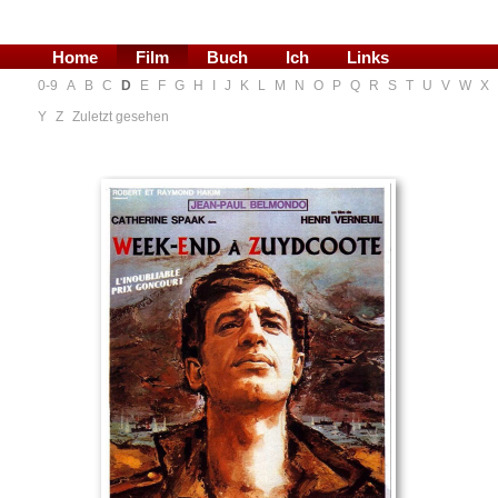
Home
Film
Buch
Ich
Links
0-9
A
B
C
D
E
F
G
H
I
J
K
L
M
N
O
P
Q
R
S
T
U
V
W
X
Blog
Y
Z
Zuletzt gesehen