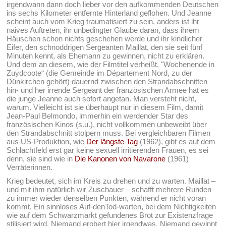
irgendwann dann doch lieber vor den aufkommenden Deutschen
ins sechs Kilometer entfernte Hinterland geflohen. Und Jeanne
scheint auch vom Krieg traumatisiert zu sein, anders ist ihr
naives Auftreten, ihr unbedingter Glaube daran, dass ihrem
Häuschen schon nichts geschehen werde und ihr kindlicher
Eifer, den schnoddrigen Sergeanten Maillat, den sie seit fünf
Minuten kennt, als Ehemann zu gewinnen, nicht zu erklären.
Und dem an diesem, wie der Filmtitel verheißt, "Wochenende in
Zuydcoote“ (die Gemeinde im Département Nord, zu der
Dünkirchen gehört) dauernd zwischen den Strandabschnitten
hin- und her irrende Sergeant der französischen Armee hat es
die junge Jeanne auch sofort angetan. Man versteht nicht,
warum. Vielleicht ist sie überhaupt nur in diesem Film, damit
Jean-Paul Belmondo, immerhin ein werdender Star des
französischen Kinos (s.u.), nicht vollkommen unbeweibt über
den Strandabschnitt stolpern muss. Bei vergleichbaren Filmen
aus US-Produktion, wie
Der längste Tag
(1962), gibt es auf dem
Schlachtfeld erst gar keine sexuell irritierenden Frauen, es sei
denn, sie sind wie in
Die Kanonen von Navarone
(1961)
Verräterinnen.
Krieg bedeutet, sich im Kreis zu drehen und zu warten. Maillat –
und mit ihm natürlich wir Zuschauer – schafft mehrere Runden
zu immer wieder denselben Punkten, während er nicht voran
kommt. Ein sinnloses Auf-denTod-warten, bei dem Nichtigkeiten
wie auf dem Schwarzmarkt gefundenes Brot zur Existenzfrage
stilisiert wird. Niemand erobert hier irgendwas. Niemand gewinnt