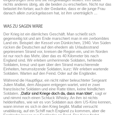
nichts anderes übrig, als die beiden zu erschießen. Nicht nur das
belastet ihn fortan; auch der Gedanke, dass er die junge Frau
danach allein zurückgelassen hat, ist ihm unerträglich …
WAS ZU SAGEN WÄRE
Der Krieg ist ein dämliches Geschäft. Man schießt sich
gegenseitig tot und am Ende marschiert man in ein zerbombtes
Land ein. Beispiel: der Kessel von Dünkirchen, 1940. Von Süden
rücken die Deutschen auf den ehedem als Urlaubsstrand
gepriesenen Strand vor, kreisen die Region ein, und im Norden
ist nur noch das Mehr, über das es 40 Kilometer bis nach
England sind. Wir erleben umherirrende Soldaten, hehlende
Soldaten, kreuz und quer über den Strand marschierende
Einheiten, herumsitzende Soldaten, kurz: Wir erleben wartende
Soldaten. Warten auf den Feind. Oder auf die Engländer.
Während die Hauptfigur, ein nicht näher beleuchteter Sergeant
Julien Maillat, dem Abspann entgegen wartet, wird er zwei
französische Soldaten und eine Ratte töten, keine feindlichen
Soldaten. „
Dafür sind Kriege doch da, dass man tötet
“, sagt er
und nimmt noch einen Schluck Whisky. An ihm ist nichts
heldenhaftes, wie wir es von Soldaten aus dem US-Kino kennen,
wann immer es sich in den Krieg begibt. Maillat versucht
unablässig, auf ein Schiff nach England zu kommen, aber die