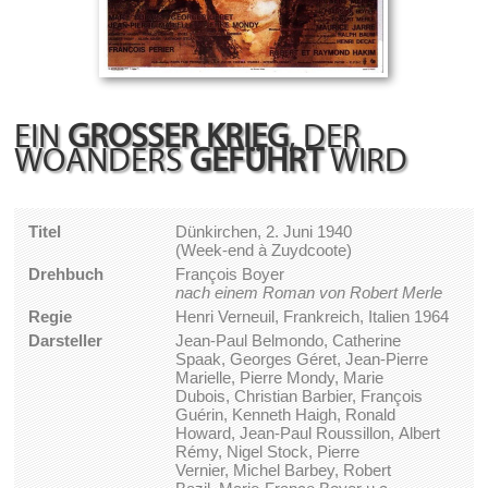
EIN
GROSSER KRIEG
, DER
WOANDERS
GEFÜHRT
WIRD
Titel
Dünkirchen, 2. Juni 1940
(Week-end à Zuydcoote)
Drehbuch
François Boyer
nach einem Roman von Robert Merle
Regie
Henri Verneuil, Frankreich, Italien 1964
Darsteller
Jean-Paul Belmondo, Catherine
Spaak, Georges Géret, Jean-Pierre
Marielle, Pierre Mondy, Marie
Dubois, Christian Barbier, François
Guérin, Kenneth Haigh, Ronald
Howard, Jean-Paul Roussillon, Albert
Rémy, Nigel Stock, Pierre
Vernier, Michel Barbey, Robert