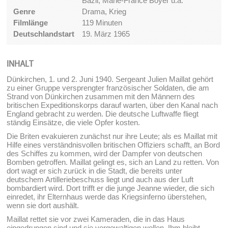
Bazil, Marie-France Boyer u.a.
Genre
Drama, Krieg
Filmlänge
119 Minuten
Deutschlandstart
19. März 1965
INHALT
Dünkirchen, 1. und 2. Juni 1940. Sergeant Julien Maillat gehört
zu einer Gruppe versprengter französischer Soldaten, die am
Strand von Dünkirchen zusammen mit den Männern des
britischen Expeditionskorps darauf warten, über den Kanal nach
England gebracht zu werden. Die deutsche Luftwaffe fliegt
ständig Einsätze, die viele Opfer kosten.
Die Briten evakuieren zunächst nur ihre Leute; als es Maillat mit
Hilfe eines verständnisvollen britischen Offiziers schafft, an Bord
des Schiffes zu kommen, wird der Dampfer von deutschen
Bomben getroffen. Maillat gelingt es, sich an Land zu retten. Von
dort wagt er sich zurück in die Stadt, die bereits unter
deutschem Artilleriebeschuss liegt und auch aus der Luft
bombardiert wird. Dort trifft er die junge Jeanne wieder, die sich
einredet, ihr Elternhaus werde das Kriegsinferno überstehen,
wenn sie dort aushält.
Maillat rettet sie vor zwei Kameraden, die in das Haus
eingedrungen sind und sie vergewaltigen wollen. Ihm bleibt