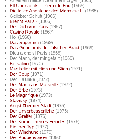
An einem heißen Sommermorgen (1965)
Elf Uhr nachts – Pierrot le Fou
(1965)
Die tollen Abenteuer des Monsieur L.
(1965)
Geliebter Schuft (1966)
Brennt Paris?
(1966)
Der Dieb von Paris
(1967)
Casino Royale
(1967)
Ho! (1968)
Das Superhirn
(1969)
Das Geheimnis der falschen Braut
(1969)
Dieu a choisi Paris (1969)
Der Mann, der mir gefällt (1969)
Borsalino
(1970)
Musketier mit Hieb und Stich
(1971)
Der Coup
(1971)
Der Halunke (1972)
Der Mann aus Marseille
(1972)
Der Erbe
(1973)
Le Magnifique
(1973)
Stavisky
(1974)
Angst über der Stadt
(1975)
Der Unverbesserliche
(1975)
Der Greifer
(1976)
Der Körper meines Feindes
(1976)
Ein irrer Typ
(1977)
Der Windhund
(1979)
Der Puppenspieler
(1980)