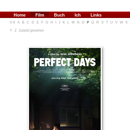
Home
Film
Buch
Ich
Links
0-9
A
B
C
D
E
F
G
H
I
J
K
L
M
N
O
P
Q
R
S
T
U
V
W
X
Blog
Y
Z
Zuletzt gesehen