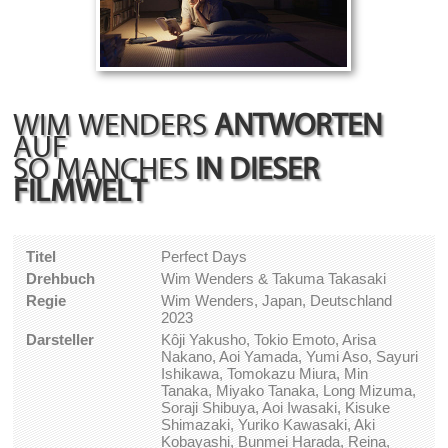
WIM WENDERS
ANTWORTEN
AUF
SO MANCHES
IN DIESER
FILMWELT
Titel
Perfect Days
Drehbuch
Wim Wenders & Takuma Takasaki
Regie
Wim Wenders, Japan, Deutschland
2023
Darsteller
Kôji Yakusho, Tokio Emoto, Arisa
Nakano, Aoi Yamada, Yumi Aso, Sayuri
Ishikawa, Tomokazu Miura, Min
Tanaka, Miyako Tanaka, Long Mizuma,
Soraji Shibuya, Aoi Iwasaki, Kisuke
Shimazaki, Yuriko Kawasaki, Aki
Kobayashi, Bunmei Harada, Reina,