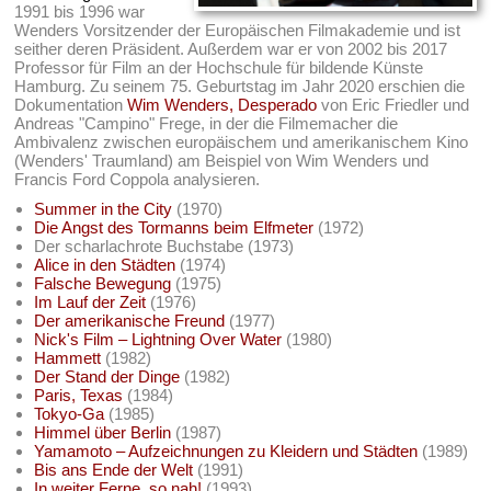
1991 bis 1996 war
Wenders Vorsitzender der Europäischen Filmakademie und ist
seither deren Präsident. Außerdem war er von 2002 bis 2017
Professor für Film an der Hochschule für bildende Künste
Hamburg. Zu seinem 75. Geburtstag im Jahr 2020 erschien die
Dokumentation
Wim Wenders, Desperado
von Eric Friedler und
Andreas "Campino" Frege, in der die Filmemacher die
Ambivalenz zwischen europäischem und amerikanischem Kino
(Wenders' Traumland) am Beispiel von Wim Wenders und
Francis Ford Coppola analysieren.
Summer in the City
(1970)
Die Angst des Tormanns beim Elfmeter
(1972)
Der scharlachrote Buchstabe (1973)
Alice in den Städten
(1974)
Falsche Bewegung
(1975)
Im Lauf der Zeit
(1976)
Der amerikanische Freund
(1977)
Nick's Film – Lightning Over Water
(1980)
Hammett
(1982)
Der Stand der Dinge
(1982)
Paris, Texas
(1984)
Tokyo-Ga
(1985)
Himmel über Berlin
(1987)
Yamamoto – Aufzeichnungen zu Kleidern und Städten
(1989)
Bis ans Ende der Welt
(1991)
In weiter Ferne, so nah!
(1993)