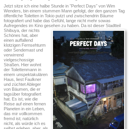
Jetzt sitze ich eine halbe Stunde in "Perfect Days" von Wim
Wenders, bin einem stummen Mann gefolgt, der den ganzen Tag
öffentliche Toiletten in Tokio putzt und zwischendrin Bäume
fotografiert und habe das Gefühl, lange nicht mehr sowas
Aufregendes im Kino gesehen zu haben.
Da ist dieser Stadtteil
Shibuya, der nichts
Schönes hat, aber
einen auffallend
klotzigen Fernsehturm
oder Sendemast und
verwirrend
vielgeschossige
Straßen. Hier wohnt
der Toilettenmann in
einem unspektakulären
Haus, liest Faulkner
und züchtet Ableger
von Bäumen, die er
tagsüber fotografiert
hat. Es ist, wie die
Reise auf einen fernen
Planeten in ein Leben,
das mir vollkommen
fremd ist; natürlich
nicht, als würde ich es
selbst erleben, aber, als