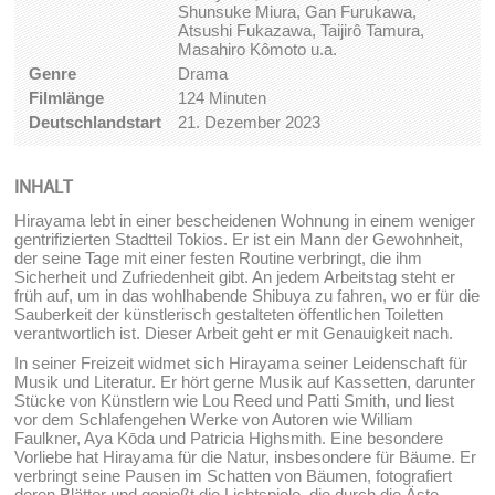
Shunsuke Miura, Gan Furukawa,
Atsushi Fukazawa, Taijirô Tamura,
Masahiro Kômoto u.a.
Genre
Drama
Filmlänge
124 Minuten
Deutschlandstart
21. Dezember 2023
INHALT
Hirayama lebt in einer bescheidenen Wohnung in einem weniger
gentrifizierten Stadtteil Tokios. Er ist ein Mann der Gewohnheit,
der seine Tage mit einer festen Routine verbringt, die ihm
Sicherheit und Zufriedenheit gibt. An jedem Arbeitstag steht er
früh auf, um in das wohlhabende Shibuya zu fahren, wo er für die
Sauberkeit der künstlerisch gestalteten öffentlichen Toiletten
verantwortlich ist. Dieser Arbeit geht er mit Genauigkeit nach.
In seiner Freizeit widmet sich Hirayama seiner Leidenschaft für
Musik und Literatur. Er hört gerne Musik auf Kassetten, darunter
Stücke von Künstlern wie Lou Reed und Patti Smith, und liest
vor dem Schlafengehen Werke von Autoren wie William
Faulkner, Aya Kōda und Patricia Highsmith. Eine besondere
Vorliebe hat Hirayama für die Natur, insbesondere für Bäume. Er
verbringt seine Pausen im Schatten von Bäumen, fotografiert
deren Blätter und genießt die Lichtspiele, die durch die Äste