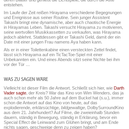
entstehen.
Im Laufe der Zeit reißen Hirayama verschiedene Begegnungen
und Ereignisse aus seiner Routine. Sein junger Assistent
Takashi bringt eine dynamische, aber auch chaotische Energie
in Hirayamas Leben. Takashi versucht Hirayama zu motivieren,
seine wertvollen Musikkassetten zu verkaufen, was Hirayama
jedoch ablehnt. Stattdessen gibt er Takashi Geld, damit der ein
Date mit einer jungen Frau namens Aya haben kann.
Als er in einer Toilettenkabine einen versteckten Zettel findet,
lässt sich Hirayama auf ein TicTacToe-Spiel mit einer
Unbekannten ein. Und eines Abends sitzt seine Nichte bei ihm
vor der Tür …
WAS ZU SAGEN WÄRE
Vielleicht ist dieser Film die Antwort. Schließt sich hier, wie
Darth
Vader sagte
, der Kreis? War das Kino von Wim Wenders, das ja
auch schon mehr als 50 Jahre auf dem Buckel hat (s.u.), immer
schon die Antwort auf das Kino von heute, auf das
explodierende, erklärsüchtige,
bildgewaltige
, DolbySurroundKino
aus dem 21. Jahrhundert? Auf Filme, die zweieinhalb Stunden
dauern, ständig in Bewegung, ständig in Erklärung, bevor ein
Special Effect die Leinwand zum Glühen bringt, und am Ende
nichts sagen, geschweige denn zu zeigen haben?