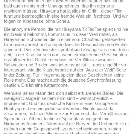
Universum: Wenn er die Toiletten dauerhaft sauber hält, ist da
bald auch nichts mehr Unangenehmes, das ihn oder uns
anwidern müsste, Hirayama hat ja alles im Griff – dieser Film
führt uns bestmöglich in eine fremde Welt ein, furchtlos. Und wir
folgen im Kinosessel ohne Scheu.
Die anonyme Person, die mit Hirayama TicTacToe spielt und nie
ein Gesicht bekommt, kommt uns in dieser Welt näher, als
Hirayamas Schwester, die in einer vom Chauffeur gesteuerten
Limousine anreist und an irgendwelche Geschichten von Früher
appelliert. Diese Schwester symbolisiert Zwänge aus einer toten
Zeit, in der Kino nur sein darf, wenn explodierende Geschichten
erzählt werden. Da ist irgendwas im Verhältnis zwischen
Schwester und Bruder, was interessant ist … aber ungefähr so
interessant, wie die Klatschspalte auf der "Aus aller Welt"-Seite
in der Zeitung. Für Hirayama spielen diese Geschichten keine
Rolle mehr. Das macht auch die deutsche Synchronfassung
deutlich. Die ist eine Katastrophe.
Wenders ist ein Mann des sich selbst erklärenden Bildes. Die
wenigen Dialoge in seinem Film sind – wahrscheinlich –
improvisiert. Und fürs deutsche Kino von einer Gruppe von
Hobbysprechern eingedeutscht worden. Nichts passt da
zusammen, nicht die Stimme zur Figur noch das Verhältnis von
Sprache zur Athmo. In dieser Sprachfassung geht mir
Hirayamas Assistent Takashi auf die Nerven. Im Drehbuch ist er
einfach nur ein Gegengewicht zu der schweigsamen, in sich
gekehrten Hauptfigur, die von der Macht und Monotonie der