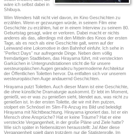
wäre ich selbst dabei in
Shibuya.
Wim Wenders hält nicht viel davon, im Kino Geschichten zu
erzählen. Wenn er gezwungen würde, in seinem Film eine
Geschichte zu erzählen, hat er in einem Interview zu seinem 80.
Geburtstag gesagt, wäre er verloren. Dabei macht er nichts
anderes als das, allerdings mit den Mitteln des Kinos der ersten
Tage, als es noch als eine Geschichte galt, wenn auf der
Leinwand eine Lokomotive in den Bahnhof einfuhr. Ich sehe in
"Perfect Days" nur aufregende Dinge. Neben dem völlig
fremdartigen Stadtleben, das Hirayama führt, mit versteckten
Garküchen in Untergrundstationen sticht die für unsere
westeuropäischen Augen geradezu hypermoderne Architektur
der Öffentlichen Toiletten hervor. Da entfalten sich vor unserem
westeuropäischen Auge andauernd Geschichten.
Hirayama putzt Toiletten. Auch dieser Mann ist eine Geschichte,
die ohne künstliche Dramaturgie auskommt. Er lebt im Moment,
genießt, wo er was zu genießen sieht, blendet aus, was nicht zu
genießen ist. In der ersten Toilette, die wir mit ihm putzen,
stolpert ein Schnösel im Slim-Fit-Anzug ins Bild und beleidigt
Hirayama mit Nichtbeachtung. Hirayama ignoriert das. Ist er ein
Mensch ohne Ansprüche? Hat er keine Träume? Hat er eine
versteckte Vergangenheit, in der große Pläne und Ziele hatte?
Wie sich später in Nebensätzen herausstellt: Ja! Aber diese
Vergangenheit spielt dann trotzdem nur die Statistenrolle. Im