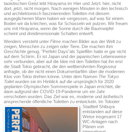
taoistischen Geist lebt Hirayama im Hier und Jetzt: hier, nicht
dort, jetzt, nicht morgen. Nach wenigen Minuten in den technisch
und architektonisch faszinierenden Toiletten mit diesem
ausgeglichenen Mann haben wir vergessen, auf was für einem
Boden wir da kriechen, was für Schüsseln wir putzen. Wir freuen
uns mit Hirayama, wenn die Sonne durch die Baumwipfel
scheint und dreidimensionale Schatten entwirft.
Wenders versteht unter
Filme machen
Bilder aus der Welt zu
zeigen, Menschen zu zeigen oder Tiere. Die machen ihm
Geschichte
genug. "Perfekt Days"als Spielfilm hatte er gar nicht
auf dem Schirm. Er ist Japan und der japanischen Lebensweise
sehr verbunden, aber auf die Idee mit den Toiletten hat ihn erst
die Stadt Tokio gebracht, die den weltberühmten Regisseur
anfragte, ob der nicht einen Dokumentarfilm über die modernen
Klos von Tokio drehen könne. Unter dem Namen
The Tokyo
Toilet
wurden sie im Hinblick auf die ursprünglich für 2020
geplanten Olympischen Sommerspiele in Japan errichtet, die
dann aufgrund der COVID-19-Pandemie um ein Jahr
verschoben wurden. Das Ziel war es, moderne und ästhetisch
ansprechende öffentliche Toiletten zu entwickeln.
Im Tokioter
Stadtteil Shibuya
entstanden auf diese
Weise insgesamt 17
WC-Anlagen nach
Plänen von
international