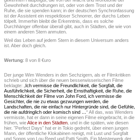
Gewohnheit durchdrungen ist, oder von dem Trost und der
Ruhe, die sie spenden kann; in der deutschen Synchronfassung
ist der Assistent ein respektloser Schnorrer, der durchs Leben
tölpelt. Immerhin bleibt die Erkenntnis, dass es solche
Durchhänger offenbar überall gibt, auch in Städten, die wie von
einem anderen Stern anmuten.
Weil das Leben auf jedem Stern in diesem Universum anders
ist. Aber doch gleich.
Wertung
: 8 von 8 €uro
Der junge Wim Wenders in den Sechzigern, als er Filmkritiken
schrieb und sich über die neuen besserwisserischen Filme
beklagte: „
Ich vermisse die Freundlichkeit, die Sorgfalt, die
Ausführlichkeit, die Sicherheit, die Ernsthaftigkeit, die Ruhe, die
Menschlichkeit der Filme von John Ford, ich vermisse die
Gesichter, die nie zu etwas gezwungen werden, die
Landschaften, die nie einfach nur Hintergründe sind, die Gefühle,
die nie aufdringlich oder komisch sind …
“ All das, was Wenders
vermisste, hat er dann in seine eigenen Filme eingebracht, in die
frühen, wie
Alice in den Städten
, und in die späten, wie diesen
hier. "Perfect Days" hat er in Tokio gedreht, über einen jungen
Mann, der öffentliche Klokabinen reinigt, mit Lust und Sorgfalt
und Songs von Lou Reed und Patti Smith. Ein Meisterwerk der