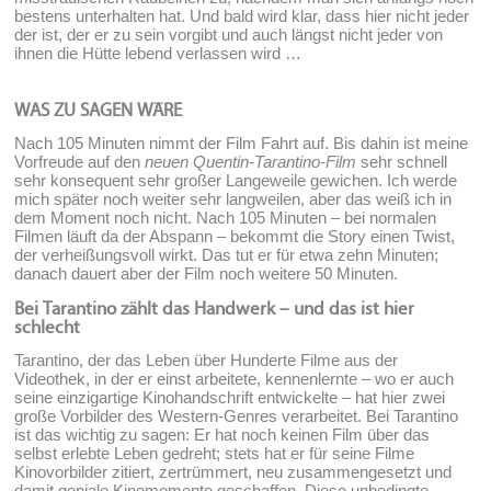
bestens unterhalten hat. Und bald wird klar, dass hier nicht jeder
der ist, der er zu sein vorgibt und auch längst nicht jeder von
ihnen die Hütte lebend verlassen wird …
WAS ZU SAGEN WÄRE
Nach 105 Minuten nimmt der Film Fahrt auf. Bis dahin ist meine
Vorfreude auf den
neuen Quentin-Tarantino-Film
sehr schnell
sehr konsequent sehr großer Langeweile gewichen. Ich werde
mich später noch weiter sehr langweilen, aber das weiß ich in
dem Moment noch nicht. Nach 105 Minuten – bei normalen
Filmen läuft da der Abspann – bekommt die Story einen Twist,
der verheißungsvoll wirkt. Das tut er für etwa zehn Minuten;
danach dauert aber der Film noch weitere 50 Minuten.
Bei Tarantino zählt das Handwerk – und das ist hier
schlecht
Tarantino, der das Leben über Hunderte Filme aus der
Videothek, in der er einst arbeitete, kennenlernte – wo er auch
seine einzigartige Kinohandschrift entwickelte – hat hier zwei
große Vorbilder des Western-Genres verarbeitet. Bei Tarantino
ist das wichtig zu sagen: Er hat noch keinen Film über das
selbst erlebte Leben gedreht; stets hat er für seine Filme
Kinovorbilder zitiert, zertrümmert, neu zusammengesetzt und
damit geniale Kinomomente geschaffen. Diese unbedingte,