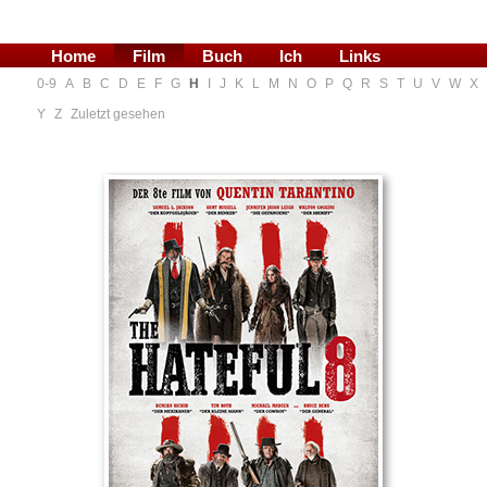
Home
Film
Buch
Ich
Links
0-9
A
B
C
D
E
F
G
H
I
J
K
L
M
N
O
P
Q
R
S
T
U
V
W
X
Blog
Y
Z
Zuletzt gesehen