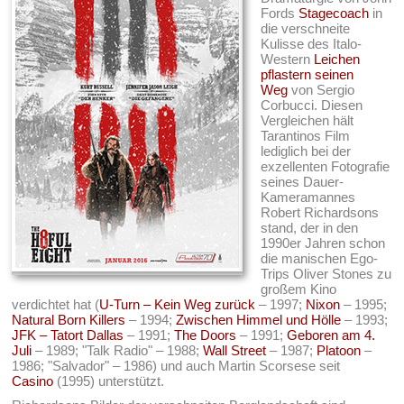
Fords
Stagecoach
in
die verschneite
Kulisse des Italo-
Western
Leichen
pflastern seinen
Weg
von Sergio
Corbucci. Diesen
Vergleichen hält
Tarantinos Film
lediglich bei der
exzellenten Fotografie
seines Dauer-
Kameramannes
Robert Richardsons
stand, der in den
1990er Jahren schon
die manischen Ego-
Trips Oliver Stones zu
großem Kino
verdichtet hat (
U-Turn – Kein Weg zurück
– 1997;
Nixon
– 1995;
Natural Born Killers
– 1994;
Zwischen Himmel und Hölle
– 1993;
JFK – Tatort Dallas
– 1991;
The Doors
– 1991;
Geboren am 4.
Juli
– 1989; "Talk Radio" – 1988;
Wall Street
– 1987;
Platoon
–
1986; "Salvador" – 1986) und auch Martin Scorsese seit
Casino
(1995) unterstützt.