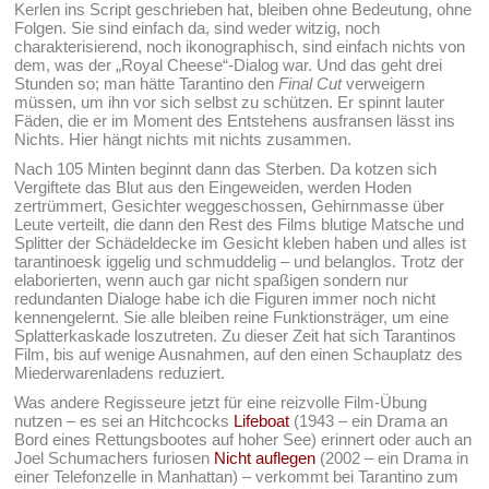
Kerlen ins Script geschrieben hat, bleiben ohne Bedeutung, ohne
Folgen. Sie sind einfach da, sind weder witzig, noch
charakterisierend, noch ikonographisch, sind einfach nichts von
dem, was der „Royal Cheese“-Dialog war. Und das geht drei
Stunden so; man hätte Tarantino den
Final Cut
verweigern
müssen, um ihn vor sich selbst zu schützen. Er spinnt lauter
Fäden, die er im Moment des Entstehens ausfransen lässt ins
Nichts. Hier hängt nichts mit nichts zusammen.
Nach 105 Minten beginnt dann das Sterben. Da kotzen sich
Vergiftete das Blut aus den Eingeweiden, werden Hoden
zertrümmert, Gesichter weggeschossen, Gehirnmasse über
Leute verteilt, die dann den Rest des Films blutige Matsche und
Splitter der Schädeldecke im Gesicht kleben haben und alles ist
tarantinoesk iggelig und schmuddelig – und belanglos. Trotz der
elaborierten, wenn auch gar nicht spaßigen sondern nur
redundanten Dialoge habe ich die Figuren immer noch nicht
kennengelernt. Sie alle bleiben reine Funktionsträger, um eine
Splatterkaskade loszutreten. Zu dieser Zeit hat sich Tarantinos
Film, bis auf wenige Ausnahmen, auf den einen Schauplatz des
Miederwarenladens reduziert.
Was andere Regisseure jetzt für eine reizvolle Film-Übung
nutzen – es sei an Hitchcocks
Lifeboat
(1943 – ein Drama an
Bord eines Rettungsbootes auf hoher See) erinnert oder auch an
Joel Schumachers furiosen
Nicht auflegen
(2002 – ein Drama in
einer Telefonzelle in Manhattan) – verkommt bei Tarantino zum