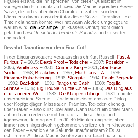
Figuren erzählt, die ihn sprechen. Von dieser Qualität ist im
vorliegenden Film nichts zu finden. Die Männer sprechen Poser-
Sätze, die nichts über ihren Charakter erzählen, sondern
höchstens davon, dass der Autor dieser Sätze – Tarantino – die
Tinte nicht halten konnte. Wer hat wann wieviele umgelegt und
warum wird „
die Schlampe
“ (in Russells Obhut) nicht gleich
gekillt und
bist Du nicht der berühmte Soundso
und so weiter
und so fort.
Bewahrt Tarantino vor dem Final Cut!
In der Eingangssequenz verquasseln sich Kurt Russell (
Fast &
Furious 7
– 2015;
Death Proof – Todsicher
– 2007;
Poseidon
–
2006;
Vanilla Sky
– 2001;
Crime is King
– 2001;
Star Force
Soldier
– 1998;
Breakdown
– 1997;
Flucht aus L.A.
– 1996;
Einsame Entscheidung
– 1996;
Stargate
– 1994;
Fatale Begierde
– 1992;
Backdraft
– 1991;
Tango und Cash
– 1989;
Tequila
Sunrise
– 1988;
Big Trouble in Little China
– 1986;
Das Ding aus
einer anderen Welt
– 1982;
Die Klapperschlange
– 1981) und der
unvermeidliche Samuel L. Jackson in einem endlosen Dialog
über Kopfgeldjäger, Misstrauen, Prämien, Tod-oder-lebendig,
über Frauen – also kurz: über alles. Dann taucht ein dritter Mann
auf und dann reden sie mit ihm über all diese Dinge und
irgendwann, da mag der Film 30, 40 Minuten lang sein, aber
immer noch nirgendwohin gekommen, verliere ich im Kinosessel
den Faden – war ich eine Sekunde unaufmerksam? Es ist
schlimmer: All diese Macho-Sentenzen, die Tarantino seinen