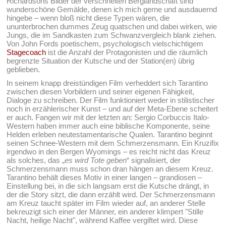
Richardsons Bilder der verschneiten Berglandschaft sind
wunderschöne Gemälde, denen ich mich gerne und ausdauernd
hingebe – wenn bloß nicht diese Typen wären, die
ununterbrochen dummes Zeug quatschen und dabei wirken, wie
Jungs, die im Sandkasten zum Schwanzvergleich blank ziehen.
Von John Fords poetischem, psychologisch vielschichtigem
Stagecoach
ist die Anzahl der Protagonisten und die räumlich
begrenzte Situation der Kutsche und der Station(en) übrig
geblieben.
In seinem knapp dreistündigen Film verheddert sich Tarantino
zwischen diesen Vorbildern und seiner eigenen Fähigkeit,
Dialoge zu schreiben. Der Film funktioniert weder in stilistischer
noch in erzählerischer Kunst – und auf der Meta-Ebene scheitert
er auch. Fangen wir mit der letzten an: Sergio Corbuccis Italo-
Western haben immer auch eine biblische Komponente, seine
Helden erleben neutestamentarische Qualen. Tarantino beginnt
seinen Schnee-Western mit dem Schmerzensmann. Ein Kruzifix
irgendwo in den Bergen Wyomings – es reicht nicht das Kreuz
als solches, das „
es wird Tote geben
“ signalisiert, der
Schmerzensmann muss schon dran hängen an diesem Kreuz.
Tarantino behält dieses Motiv in einer langen – grandiosen –
Einstellung bei, in die sich langsam erst die Kutsche drängt, in
der die Story sitzt, die dann erzählt wird. Der Schmerzensmann
am Kreuz taucht später im Film wieder auf, an anderer Stelle
bekreuzigt sich einer der Männer, ein anderer klimpert "Stille
Nacht, heilige Nacht", während Kaffee vergiftet wird. Diese