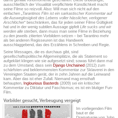
ausschließlich der Visualität verpflichtete Künstlichkeit macht
seine Filme so reizvoll. Also: Will man sich nicht auf den
einfachen „
Tarantinos Film ist ein sarkastischer Kommentar auf
die Ausweglosigkeit des Lebens voller hässlicher, verlogener
Arschlöcher
“ beschränken, das für jeden seiner Filme Gültigkeit
hat und in der wenig subtilen Aussage gipfelt
Life sucks und wir
werden alle sterben
, dann muss man seine Filme in Beziehung
zu den jeweils zitierten Vorbildern setzen – bei Tarantino mehr
als bei anderen Regisseuren ist das Handwerk
ausschlaggebend, das des Erzählens in Schreiben und Regie.
Seine Messages, die es durchaus gibt, sind
gesellschaftspolitische Allgemeinplätze, die als Statement so
aufgeklärt klingen wie sie aufgesetzt sind; sowas führt dann mal
zu dem Umstand, dass sein
Django Unchained
(2012) zum
schärfsten und beklemmensten Kommentar zur Sklaverei in den
Vereinigten Staaten gerät, der in zehn Jahren auf die Leinwand
kam. Aber das ist eher Zufall. Niemand mag ernsthaft
behaupten,
Inglourious Basterds
(2009) sei ein kritischer
Kommentar zu Diktatur und Faschismus; es ist ein blutiger Fun-
Film.
Vorbilder gesucht, Verbeugung vergeigt
Im vorliegenden Film
baut er die
Dramaturgie von John