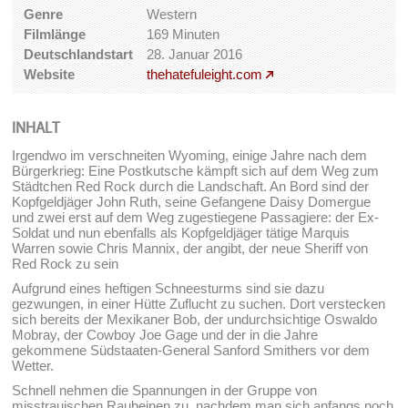
Genre
Western
Filmlänge
169 Minuten
Deutschlandstart
28. Januar 2016
Website
thehatefuleight.com
INHALT
Irgendwo im verschneiten Wyoming, einige Jahre nach dem
Bürgerkrieg: Eine Postkutsche kämpft sich auf dem Weg zum
Städtchen Red Rock durch die Landschaft. An Bord sind der
Kopfgeldjäger John Ruth, seine Gefangene Daisy Domergue
und zwei erst auf dem Weg zugestiegene Passagiere: der Ex-
Soldat und nun ebenfalls als Kopfgeldjäger tätige Marquis
Warren sowie Chris Mannix, der angibt, der neue Sheriff von
Red Rock zu sein
Aufgrund eines heftigen Schneesturms sind sie dazu
gezwungen, in einer Hütte Zuflucht zu suchen. Dort verstecken
sich bereits der Mexikaner Bob, der undurchsichtige Oswaldo
Mobray, der Cowboy Joe Gage und der in die Jahre
gekommene Südstaaten-General Sanford Smithers vor dem
Wetter.
Schnell nehmen die Spannungen in der Gruppe von
misstrauischen Raubeinen zu, nachdem man sich anfangs noch