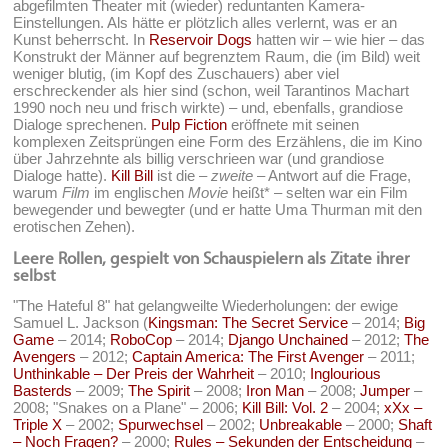
abgefilmten Theater mit (wieder) reduntanten Kamera-
Einstellungen. Als hätte er plötzlich alles verlernt, was er an
Kunst beherrscht. In
Reservoir Dogs
hatten wir – wie hier – das
Konstrukt der Männer auf begrenztem Raum, die (im Bild) weit
weniger blutig, (im Kopf des Zuschauers) aber viel
erschreckender als hier sind (schon, weil Tarantinos Machart
1990 noch neu und frisch wirkte) – und, ebenfalls, grandiose
Dialoge sprechenen.
Pulp Fiction
eröffnete mit seinen
komplexen Zeitsprüngen eine Form des Erzählens, die im Kino
über Jahrzehnte als billig verschrieen war (und grandiose
Dialoge hatte).
Kill Bill
ist die –
zweite
– Antwort auf die Frage,
warum
Film
im englischen
Movie
heißt* – selten war ein Film
bewegender und bewegter (und er hatte Uma Thurman mit den
erotischen Zehen).
Leere Rollen, gespielt von Schauspielern als Zitate ihrer
selbst
"The Hateful 8" hat gelangweilte Wiederholungen: der ewige
Samuel L. Jackson (
Kingsman: The Secret Service
– 2014;
Big
Game
– 2014;
RoboCop
– 2014;
Django Unchained
– 2012;
The
Avengers
– 2012;
Captain America: The First Avenger
– 2011;
Unthinkable – Der Preis der Wahrheit
– 2010;
Inglourious
Basterds
– 2009;
The Spirit
– 2008;
Iron Man
– 2008;
Jumper
–
2008; "Snakes on a Plane" – 2006;
Kill Bill: Vol. 2
– 2004;
xXx –
Triple X
– 2002;
Spurwechsel
– 2002;
Unbreakable
– 2000;
Shaft
– Noch Fragen?
– 2000;
Rules – Sekunden der Entscheidung
–