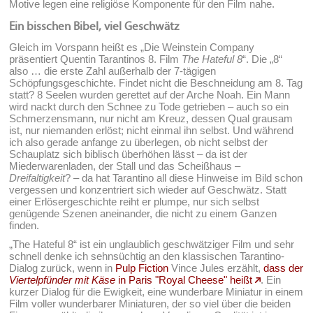
Motive legen eine religiöse Komponente für den Film nahe.
Ein bisschen Bibel, viel Geschwätz
Gleich im Vorspann heißt es „Die Weinstein Company
präsentiert Quentin Tarantinos 8. Film
The Hateful 8
“. Die „8“
also … die erste Zahl außerhalb der 7-tägigen
Schöpfungsgeschichte. Findet nicht die Beschneidung am 8. Tag
statt? 8 Seelen wurden gerettet auf der Arche Noah. Ein Mann
wird nackt durch den Schnee zu Tode getrieben – auch so ein
Schmerzensmann, nur nicht am Kreuz, dessen Qual grausam
ist, nur niemanden erlöst; nicht einmal ihn selbst. Und während
ich also gerade anfange zu überlegen, ob nicht selbst der
Schauplatz sich biblisch überhöhen lässt – da ist der
Miederwarenladen, der Stall und das Scheißhaus –
Dreifaltigkeit
? – da hat Tarantino all diese Hinweise im Bild schon
vergessen und konzentriert sich wieder auf Geschwätz. Statt
einer Erlösergeschichte reiht er plumpe, nur sich selbst
genügende Szenen aneinander, die nicht zu einem Ganzen
finden.
„The Hateful 8“ ist ein unglaublich geschwätziger Film und sehr
schnell denke ich sehnsüchtig an den klassischen Tarantino-
Dialog zurück, wenn in
Pulp Fiction
Vince Jules erzählt,
dass der
Viertelpfünder mit Käse
in Paris "Royal Cheese" heißt
. Ein
kurzer Dialog für die Ewigkeit, eine wunderbare Miniatur in einem
Film voller wunderbarer Miniaturen, der so viel über die beiden