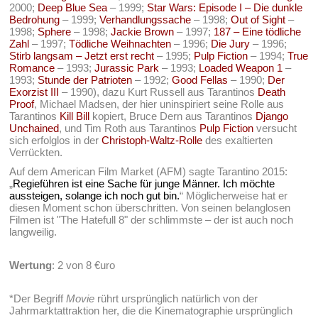
2000;
Deep Blue Sea
– 1999;
Star Wars: Episode I – Die dunkle
Bedrohung
– 1999;
Verhandlungssache
– 1998;
Out of Sight
–
1998;
Sphere
– 1998;
Jackie Brown
– 1997;
187 – Eine tödliche
Zahl
– 1997;
Tödliche Weihnachten
– 1996;
Die Jury
– 1996;
Stirb langsam – Jetzt erst recht
– 1995;
Pulp Fiction
– 1994;
True
Romance
– 1993;
Jurassic Park
– 1993;
Loaded Weapon 1
–
1993;
Stunde der Patrioten
– 1992;
Good Fellas
– 1990;
Der
Exorzist III
– 1990), dazu Kurt Russell aus Tarantinos
Death
Proof
, Michael Madsen, der hier uninspiriert seine Rolle aus
Tarantinos
Kill Bill
kopiert, Bruce Dern aus Tarantinos
Django
Unchained
, und Tim Roth aus Tarantinos
Pulp Fiction
versucht
sich erfolglos in der
Christoph-Waltz-Rolle
des exaltierten
Verrückten.
Auf dem American Film Market (AFM) sagte Tarantino 2015:
„
Regieführen ist eine Sache für junge Männer. Ich möchte
aussteigen, solange ich noch gut bin.
“ Möglicherweise hat er
diesen Moment schon überschritten. Von seinen belanglosen
Filmen ist "The Hatefull 8" der schlimmste – der ist auch noch
langweilig.
Wertung
: 2 von 8 €uro
*Der Begriff
Movie
rührt ursprünglich natürlich von der
Jahrmarktattraktion her, die die Kinematographie ursprünglich