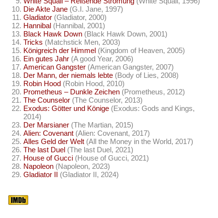
White Squall – Reißende Strömung
(White Squall, 1996)
Die Akte Jane
(G.I. Jane, 1997)
Gladiator
(Gladiator, 2000)
Hannibal
(Hannibal, 2001)
Black Hawk Down
(Black Hawk Down, 2001)
Tricks
(Matchstick Men, 2003)
Königreich der Himmel
(Kingdom of Heaven, 2005)
Ein gutes Jahr
(A good Year, 2006)
American Gangster
(American Gangster, 2007)
Der Mann, der niemals lebte
(Body of Lies, 2008)
Robin Hood
(Robin Hood, 2010)
Prometheus – Dunkle Zeichen
(Prometheus, 2012)
The Counselor
(The Counselor, 2013)
Exodus: Götter und Könige
(Exodus: Gods and Kings,
2014)
Der Marsianer
(The Martian, 2015)
Alien: Covenant
(Alien: Covenant, 2017)
Alles Geld der Welt
(All the Money in the World, 2017)
The last Duel
(The last Duel, 2021)
House of Gucci
(House of Gucci, 2021)
Napoleon
(Napoleon, 2023)
Gladiator II
(Gladiator II, 2024)