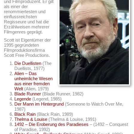
und Filmproduzent. Er gilt
als einer der
renommiertesten und
einflussreichsten
Regisseure und hat die
Erzählweisen mehrerer
Filmgenres geprägt.
Scott ist Eigentümer der
1995 gegründeten
Filmproduktionsfirma
Scott Free Productions.
Die Duellisten
(The
Duellists, 1977)
Alien – Das
unheimliche Wesen
aus einer fremden
Welt
(Alien, 1979)
Blade Runner
(Blade Runner, 1982)
Legende
(Legend, 1985)
Der Mann im Hintergrund
(Someone to Watch Over Me,
1987)
Black Rain
(Black Rain, 1989)
Thelma & Louise
(Thelma & Louise, 1991)
1492 – Die Eroberung des Paradieses
– (1492 – Conquest
of Paradise, 1992)