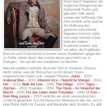
Dann brach Napoleon die
englische Belagerung der
Hafenstadt Toulon und
gab dem Volk damit
sowas wie Hoffnung. Der
Film erzählt nicht, welche
Art Hoffnung das
gewesen sein könnte.
Napoleon kommt, sieht
und siegt und hat schon
bald den halben
Kontinent erobert, was
vor allem die Engländer,
Russen und Österreicher in immer neuen Koalitionen gegen ihn
zu Felde ziehen lässt; das meiste davon geschieht nur in
Dialogen – bis auf die vier erwähnten Schlachten.
Was ihn politisch antreibt, lässt der Film im Dunkeln. Ebenso
bleibt unklar, was die Menschen so für diesen Typen
eingenommen haben soll. Joaquin Phoenix (
Joker
– 2019;
Irrational Man
– 2015;
Inherent Vice – Natürliche Mängel
– 2014;
Her
– 2013;
Walk the Line
– 2005;
The Village
– 2004;
Signs –
Zeichen
– 2002; Gladiator – 2000;
The Yards – Im Hinterhof der
Macht
– 2000;
Für das Leben eines Freundes
– 1998;
U-Turn –
Kein Weg zurück
– 1997) stellt ihn als einen ununterbrochen
schlecht gelaunten Typ mit Hang zum Blutrausch dar, der sich in
eine Reihe stellt mit Caesar und Alexander dem Großen. Es gibt