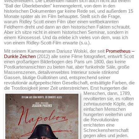
Weizenfeldern. Die Liebenden hätten sich auch nicht auf einem
"Ball der Überlebenden" kennengelernt, von dem in den
historischen Dokumenten gar keine Rede sei, und außerdem 15
Monate später als im Film behauptet. Stellt sich die Frage,
warum Ridley Scott einen Film über einen weltbekannten
Feldherrn dreht und dann an den historischen Fakten schraubt.
Aber ich sitze nicht in einem historischen Seminar, sondern in
einem Kinosessel. Und da erlebe ich vieles von dem, was ich
von einem Ridley-Scott-Film erwarte (s.u.).
Mit seinem Kameramann Dariusz Wolski, der seit
Prometheus –
Dunkle Zeichen
(2012) alle seine Filme fotografiert, entwirft Scott
einen großartigen Bilderbogen des Paris um 1800, das keine
Postkartenansichten zu bieten hat, aber funkelnde Säle, große
Massenszenen, detailverwebtes Interieur sowie stinkend
Gassen, blutige Guillotinen und, entsprechend seiner
revolutionär aufgepeitschten Gesellschaft, entsättigte Farben, die
die Trostlosigkeit jener Zeit unterstreichen.
Erst hungerten die
Menschen, dann, 1789,
revoltierten sie, es rollten
zehntausende Köpfe, die
einfachen Menschen
hungerten weiterhin und
die Revolutionäre
errichteten eine
Schreckensherrschaft
gegen alles und jeden.