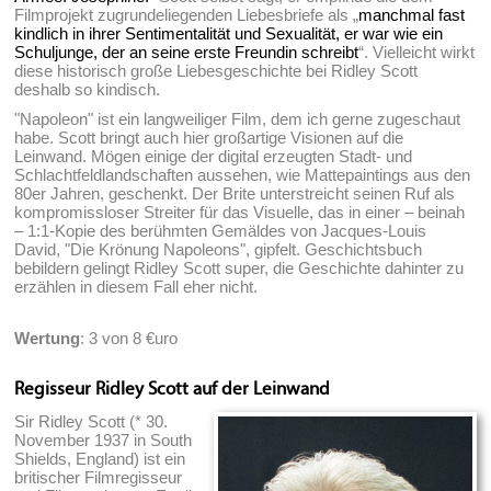
Filmprojekt zugrundeliegenden Liebesbriefe als „
manchmal fast
kindlich in ihrer Sentimentalität und Sexualität, er war wie ein
Schuljunge, der an seine erste Freundin schreibt
“. Vielleicht wirkt
diese historisch große Liebesgeschichte bei Ridley Scott
deshalb so kindisch.
"Napoleon" ist ein langweiliger Film, dem ich gerne zugeschaut
habe. Scott bringt auch hier großartige Visionen auf die
Leinwand. Mögen einige der digital erzeugten Stadt- und
Schlachtfeldlandschaften aussehen, wie Mattepaintings aus den
80er Jahren, geschenkt. Der Brite unterstreicht seinen Ruf als
kompromissloser Streiter für das Visuelle, das in einer – beinah
– 1:1-Kopie des berühmten Gemäldes von Jacques-Louis
David, "Die Krönung Napoleons", gipfelt. Geschichtsbuch
bebildern gelingt Ridley Scott super, die Geschichte dahinter zu
erzählen in diesem Fall eher nicht.
Wertung
: 3 von 8 €uro
Regisseur Ridley Scott auf der Leinwand
Sir Ridley Scott (* 30.
November 1937 in South
Shields, England) ist ein
britischer Filmregisseur