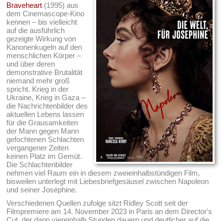
Braveheart
(1995) aus
dem Cinemascope-Kino
kennen – bis vielleicht
auf die ausführlich
gezeigte Wirkung von
Kanonenkugeln auf den
menschlichen Körper –
und über deren
demonstrative Brutalität
niemand mehr groß
spricht. Krieg in der
Ukraine, Krieg in Gaza –
die Nachrichtenbilder des
aktuellen Lebens lassen
für die Grausamkeiten
der Mann gegen Mann
gefochtenen Schlachten
vergangener Zeiten
keinen Platz im Gemüt.
Die Schlachtenbilder
nehmen viel Raum ein in diesem zweieinhalbstündigen Film,
bisweilen unterlegt mit Liebesbriefgesäusel zwischen Napoleon
und seiner Joséphine.
Verschiedenen Quellen zufolge sitzt Ridley Scott seit der
Filmpremiere am 14. November 2023 in Paris an dem Director's
Cut, der dann viereinhalb Stunden dauern und deutlicher auf die