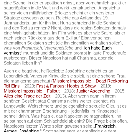
eine Szene, in der er spöttisch grinst, aber vornehmlich guckt er
sauertöpfisch in die Welt und wirkt kontaktscheu. Angesichts
seiner vielen militärischen Erfolge scheint er ein versierter
Stratege gewesen zu sein. Reichte das Anfang des 19.
Jahrhunderts, um für ihn laut Hurra schreiend in die Schlacht
und den Tod zu rennen? Nicht, dass die realen Soldaten damals
eine Wahl gehabt hätten. Im Film wirkt es aber wie Satire, als er
nach seiner Rückkehr aus dem Exil auf Elba vor seinen
ehemaligen Soldaten steht (die ihn eigentlich verhaften sollen),
was von
Frankreich
,
Vaterlandsliebe
und „
ich habe Euch
vermisst
“ murmelt und die Soldaten prompt in laute Freudenrufe
ausbrechen. Dieser Napoleon hat null Charisma, aber die
Soldaten lieben ihn?
Auch die begehrte, heißgeliebte Joséphine gebricht es an
Lebendigkeit. Vanessa Kirby, die sie spielt, ist eine schöne Frau,
die man gerne anschaut (
Mission: Impossible – Dead Reckoning
Teil Eins
– 2023;
Fast & Furious: Hobbs & Shaw
– 2019;
Mission: Impossible – Fallout
– 2018;
Jupiter Ascending
– 2015;
Alles eine Frage der Zeit
– 2013). Aber wenn dann in ihrem
schönen Gesicht statt Charisma nichts weiter leuchtet, als
Langeweile, Weltschmerz und gelegentliche sexuelle Gier, ist es
mit der charmanten Erscheinung – jedenfalls im Kinosessel –
schnell dahin. Was hat sie, das Napoleon so magnetisiert, ihn
selbst noch auf dem Schlachtfeld ablenkt? Die Frage bleibt offen.
Napoleons letzten Worte sollen gewesen sein: „
Frankreich.
Armee. Joséphine.
“ Scott selbst sagt, er empfinde die dem