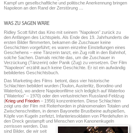
Kampf um gesellschaftliche und politische Anerkennung bringen
Napoleon an den Rand der Zerstörung …
WAS ZU SAGEN WÄRE
Ridley Scott führt das Kino mit seinem "Napoleon" zurück zu
den Anfängen des Lichtspiels. Als Ende des 19. Jahrhunderts die
ersten Bilder flimmerten, bekamen die Zuschauer keine
Geschichten vorgeführt; es waren einzelne Einstellungen eines
Geschehens – eine Tänzerin tanzt, ein Zug rollt in den Bahnhof,
solche Sachen. Damals reichte das, um die Zuschauer in
Verzückung (Tänzerin) oder Panik (Zug) zu versetzen. Der Film
"Napoleon" erzählt auch keine Geschichte. Er ist ein aufwändig
bebildertes Geschichtsbuch.
Das Marketing des Films betont, dass vier historische
Schlachten bebildert wurden (Toulon, Austerlitz, Borodino und
Waterloo), wo andere Napoleonfilme sich lediglich auf Waterloo
("Waterloo" – 1970) oder den verlustreichen Russland-Feldzug
(
Krieg und Frieden
– 1956) konzentrierten. Diese Schlachten
zeigt uns der Film mit Reiterhorden in phänomenalen Totalen und
Zwischenschnitten, in denen Bayonette Brustbeine aufspießen,
Köpfe von Kugeln zerfetzt, Infanteriesoldaten von Pferdehufen in
den Dreck gestampft und Menschen von Kanonenkugeln
zerrissen werden.
Das
sind Bilder, die wir seit