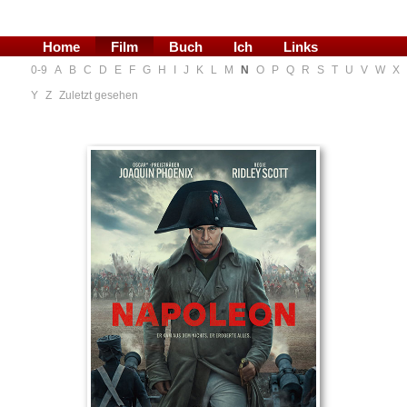
Home
Film
Buch
Ich
Links
0-9
A
B
C
D
E
F
G
H
I
J
K
L
M
N
O
P
Q
R
S
T
U
V
W
X
Blog
Y
Z
Zuletzt gesehen