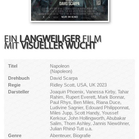
EIN
LANGWEILIGER
FILM
MIT
VISUELLER WUCHT
Titel
Napoleon
(Napoleon)
Drehbuch
David Scarpa
Regie
Ridley Scott, USA, UK 2023
Darsteller
Joaquin Phoenix, Vanessa Kirby, Tahar
Rahim, Rupert Everett, Mark Bonnar,
Paul Rhys, Ben Miles, Riana Duce,
Ludivine Sagnier, Edouard Philipponnat,
Miles Jupp, Scott Handy, Youssef
Kerkour, John Hollingworth, Abubakar
Salim, Thom Ashley, Jannis Niewöhner,
Julian Rhind-Tutt u.a.
Genre
Abenteuer, Biografie