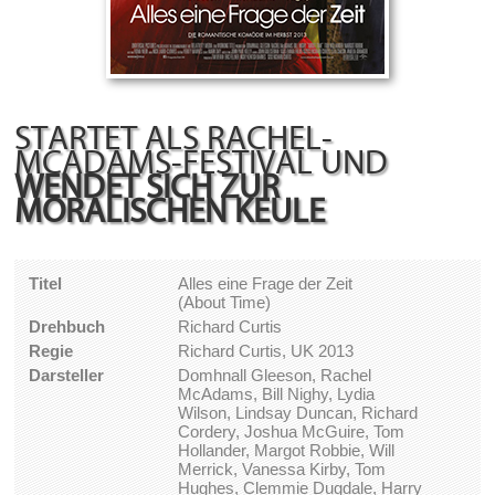
STARTET ALS RACHEL-
MCADAMS-FESTIVAL UND
WENDET SICH ZUR
MORALISCHEN KEULE
Titel
Alles eine Frage der Zeit
(About Time)
Drehbuch
Richard Curtis
Regie
Richard Curtis, UK 2013
Darsteller
Domhnall Gleeson, Rachel
McAdams, Bill Nighy, Lydia
Wilson, Lindsay Duncan, Richard
Cordery, Joshua McGuire, Tom
Hollander, Margot Robbie, Will
Merrick, Vanessa Kirby, Tom
Hughes, Clemmie Dugdale, Harry