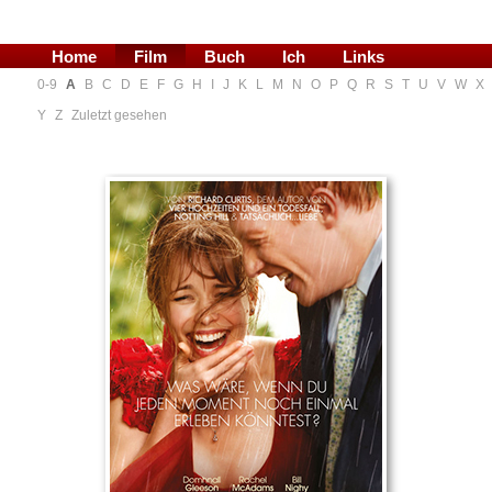
Home
Film
Buch
Ich
Links
0-9
A
B
C
D
E
F
G
H
I
J
K
L
M
N
O
P
Q
R
S
T
U
V
W
X
Blog
Y
Z
Zuletzt gesehen