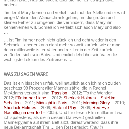
anders.
Tim lernt Mary kennen und verliebt sich auf der Stelle und er wird
einige Male in den Wandschrank gehen, um die großen und
kleinen Fehler zu umgehen, die verhindern, dass Mary ihn
kennenlernen will. Schließlich verliebt sich auch Mary und also
…
… ist Tim immer noch nicht glücklich und geht wieder in den
Schrank – aber er kann nicht mehr so weit zurück, wie er mag,
denn mittlerweile ist er Vater und reist er in der Zeit zurück,
verändert sich sein Baby. Und endlich lehrt ihn sein Vater die
wichtigste Lektion des Zeitreisens …
WAS ZU SAGEN WÄRE
Das ist ein bisschen unfair, weil natürlich auch ich mich zu den
geschätzt 98 Prozent aller Männer zähle, die in Rachel
McAdams verknallt sind (
Passion
– 2012; "To the Wonder" –
2012;
Für immer Liebe
– 2012;
Sherlock Holmes – Spiel im
Schatten
– 2011;
Midnight in Paris
– 2011;
Morning Glory
– 2010;
Sherlock Holmes
– 2009;
State of Play
– 2009;
Red Eye –
Nachtflug in den Tod
– 2005). Und für diesen Film entflammt war
ich spätestens, als sie in diesem blau-weiß gestreiften
Männerpyjama auf ihrem Bett sitzt, darauf wartend, dass ihre
neue Bekanntschaft Tim … den Rest erledigt.
Frau in