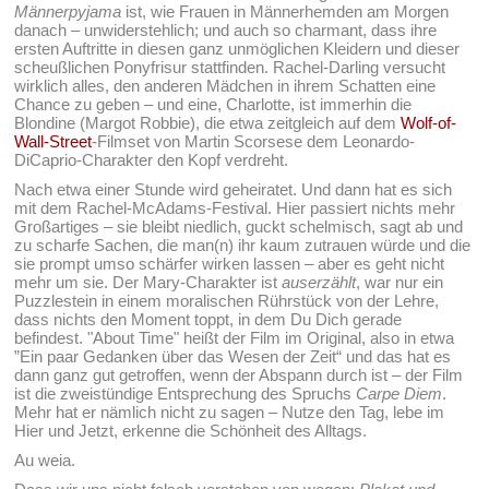
Männerpyjama
ist, wie Frauen in Männerhemden am Morgen
danach – unwiderstehlich; und auch so charmant, dass ihre
ersten Auftritte in diesen ganz unmöglichen Kleidern und dieser
scheußlichen Ponyfrisur stattfinden. Rachel-Darling versucht
wirklich alles, den anderen Mädchen in ihrem Schatten eine
Chance zu geben – und eine, Charlotte, ist immerhin die
Blondine (Margot Robbie), die etwa zeitgleich auf dem
Wolf-of-
Wall-Street
-Filmset von Martin Scorsese dem Leonardo-
DiCaprio-Charakter den Kopf verdreht.
Nach etwa einer Stunde wird geheiratet. Und dann hat es sich
mit dem Rachel-McAdams-Festival. Hier passiert nichts mehr
Großartiges – sie bleibt niedlich, guckt schelmisch, sagt ab und
zu scharfe Sachen, die man(n) ihr kaum zutrauen würde und die
sie prompt umso schärfer wirken lassen – aber es geht nicht
mehr um sie. Der Mary-Charakter ist
auserzählt
, war nur ein
Puzzlestein in einem moralischen Rührstück von der Lehre,
dass nichts den Moment toppt, in dem Du Dich gerade
befindest. "About Time" heißt der Film im Original, also in etwa
”Ein paar Gedanken über das Wesen der Zeit“ und das hat es
dann ganz gut getroffen, wenn der Abspann durch ist – der Film
ist die zweistündige Entsprechung des Spruchs
Carpe Diem
.
Mehr hat er nämlich nicht zu sagen – Nutze den Tag, lebe im
Hier und Jetzt, erkenne die Schönheit des Alltags.
Au weia.