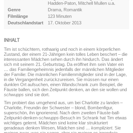
Hadden-Paton, Mitchell Mullen u.a.
Genre
Drama, Romantik
Filmlänge
123 Minuten
Deutschlandstart
17. Oktober 2013
INHALT
Tim ist schüchtern, rothaarig und noch in einem körperlichen
Zustand, der einem 21-Jährigen kein tolles Leben beschert – die
interessanten Mädchen sehen durch ihn hindurch. Das ändert
sich mit seinem 21. Geburtstag. Da eröffnet ihm sein Vater ein
…
das
Familiengeheimnis jedenfalls der männlichen Mitglieder
der Familie: Die männlichen Familienmitglieder sind in der Lage,
in die Vergangenheit zurückzureisen. Sie müssen nur einen
dunklen Ort aufsuchen, einen Wandschrank zum Beispiel, die
Fäuste ballen, sich den Zeitpunkt denken, an den sie wollen und
schwupps
sind sie dort.
Tim probiert das umgehend aus, um bei Charlotte zu landen –
Charlotte, Freundin der Schwester – blond, Bombenfigur,
superschön, ihn ignorierend. Nach dem zweiten Fäuste-ball-
Zeitpunkt-denken-
schwupps
-Besuch im Schrank hat Tim etwas
wichtiges gelernt. Mädchen sind keine klar strukturiert
geradeaus denken Wesen, Mädchen sind …
kompliziert
. Sie
meinen zwar, was sie sagen, aber sie meinen es irgendwie