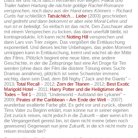
Dass wir uns nicht falsch verstehen von wegen:
Plakat und
Trailer haben Hartung die nächste goldige Rachel-Romanze
versprochen, noch dazu aus der Hand eines Könners – Richard
Curtis hat schließlich
Tatsächlich… Liebe
(2003)
geschrieben
und gedreht und dann bekommt er aber eine Moral-Lehre und
nun ist er beleidigt
. So einfach ist das nicht. Den Zuschauer aber
mit einem Versprechen zu locken, das dann unerfüllt bleibt, ist
kontraproduktiv. Ich kann nicht
Notting Hill
versprechen und
dann Lars von Trier zeigen. Das vergößert die Enttäuschung
exponentiell. Und dieses leichte Unbehagen, das jeden Moment
umkippen kann in Enttäuschung, keimt und wächst ab der Mitte
des Films. Plötzlich beginnt eine neue Idee, eine andere
Geschichte, in der die Zeitsprünge fast eine Art Droge für Tim
werden (ohne dass der Film die düstere Tönung eines Sucht-
Dramas annähme), plötzlich ist seine Schwester immens
wichtig, dann sein Dad, dem Bill Nighy ("Jack and the Giants" –
2013;
Total Recall
– 2012;
Zorn der Titanen
– 2012;
Best Exotic
Marigold Hotel
– 2011;
Harry Potter und die Heiligtümer des
Todes – Teil 1
– 2010; "Underworld – Aufstand der Lykaner" –
2009;
Pirates of the Caribbean – Am Ende der Welt
– 2007)
wunderbar exaltierte Farbe gibt. Es geht vor und zurück, obwohl
Tims Vater zu Beginn erklärt, man könne nur in seiner eigenen
Zeit zurück reisen, nicht jedoch in die Zukunft – aber wenn ich in
die Vergangenheit gereist bin, ist dann nicht meine (eben noch
gewesene) Gegenwart nun jene Zukunft, in die ich nicht mehr zu
reisen imstande bin?