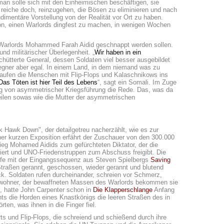
man solle sich mit den Einheimischen beschäftigen, sie
reiche doch, reinzugehen, die Bösen zu eliminieren und nach
dimentäre Vorstellung von der Realität vor Ort zu haben.
sion, einen Warlords dingfest zu machen, in wenigen Wochen
s Warlords Mohammed Farah Aidid geschnappt werden sollen.
nd militärischer Überlegenheit. „
Wir haben in ein
schütterte General, dessen Soldaten viel besser ausgebildet
gner aber egal. In einem Land, in dem niemand was zu
laufen die Menschen mit Flip-Flops und Kalaschnikows ins
Das Töten ist hier Teil des Lebens
“, sagt ein Somali. Im Zuge
fig von asymmetrischer Kriegsführung die Rede. Das, was da
eilen sowas wie die Mutter der asymmetrischen
 Hawk Down", der detailgetreu nacherzählt, wie es zur
r kurzen Exposition erfährt der Zuschauer von den 300.000
ieg Mohamed Aidids zum gefürchteten Diktator, der die
utiert und UNO-Friedenstruppen zum Abschuss freigibt. Die
Stufe mit der Eingangssequenz aus Steven Spielbergs
Saving
Straßen gerannt, geschossen, wieder gerannt und blutend
. Soldaten rufen durcheinander, schreien vor Schmerz,
inwohner, der bewaffneten Massen des Warlords bekommen sie
ert, hatte John Carpenter schon in
Die Klapperschlange
Anfang
chts die Horden eines Knastkönigs die leeren Straßen des in
en, was ihnen in die Finger fiel.
ts und Flip-Flops, die schreiend und schießend durch ihre