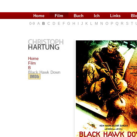
Home
Film
Buch
Ich
Links
Bl
0-9
A
B
C
D
E
F
G
H
I
J
K
L
M
N
O
P
Q
R
S
T
Home
Film
B
Black Hawk Down