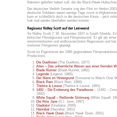
Raketen geliefert haben soll, die die Black-Hawk-Hubschra
Der deutscher Verleih Senator zog den Film im Herbst 2001
deutsche Soldaten waren wenige Tage zuvor in Afghanistan
kam er schließlich doch in die deutschen Kinos – jetzt mitt
Irak mal wieder überfallen werden könnte.
Regisseur Ridley Scott auf der Leinwand
Sir Ridley Scott (* 30. November 1937 in South Shields, Eng
britischer Filmregisseur und Filmproduzent. Er gilt als einer
renommiertesten und einflussreichsten Regisseure und hat
mehrerer Filmgenres geprägt.
Scott ist Eigentümer der 1995 gegründeten Filmproduktions
Productions.
Die Duellisten
(The Duellists, 1977)
Alien – Das unheimliche Wesen aus einer fremden W
Blade Runner
(Blade Runner, 1982)
Legende
(Legend, 1985)
Der Mann im Hintergrund
(Someone to Watch Over M
Black Rain
(Black Rain, 1989)
Thelma & Louise
(Thelma & Louise, 1991)
1492 – Die Eroberung des Paradieses
– (1492 – Conq
1992)
White Squall – Reißende Strömung
(White Squall, 19
Die Akte Jane
(G.I. Jane, 1997)
Gladiator
(Gladiator, 2000)
Hannibal
(Hannibal, 2001)
Black Hawk Down
(Black Hawk Down, 2001)