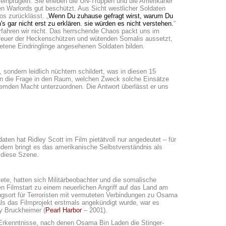
er einprügeln. Sie erleben die UN-Truppen und die Amerikaner
hren Warlords gut beschützt. Aus Sicht westlicher Soldaten
os zurücklässt. „
Wenn Du zuhause gefragt wirst, warum Du
's gar nicht erst zu erklären. sie würden es nicht verstehen.
“
erfahren wir nicht. Das herrschende Chaos packt uns im
erfeuer der Heckenschützen und wütenden Somalis aussetzt,
etene Eindringlinge angesehenen Soldaten bilden.
, sondern leidlich nüchtern schildert, was in diesen 15
htern die Frage in den Raum, welchen Zweck solche Einsätze
fremden Macht unterzuordnen. Die Antwort überlässt er uns
en hat Ridley Scott im Film pietätvoll nur angedeutet – für
Zudem bringt es das amerikanische Selbstverständnis als
 diese Szene.
te, hatten sich Militärbeobachter und die somalische
en Filmstart zu einem neuerlichen Angriff auf das Land am
ugsort für Terroristen mit vermuteten Verbindungen zu Osama
ls das Filmprojekt erstmals angekündigt wurde, war es
ry Bruckheimer (
Pearl Harbor
– 2001).
h Erkenntnisse, nach denen Osama Bin Laden die Stinger-