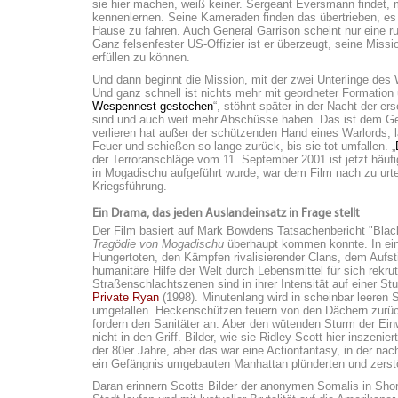
sie hier machen, weiß keiner. Sergeant Eversmann findet, 
kennenlernen. Seine Kameraden finden das übertrieben, es 
Hause zu fahren. Auch General Garrison scheint nur eine ru
Ganz felsenfester US-Offizier ist er überzeugt, seine Mis
erfüllen zu können.
Und dann beginnt die Mission, mit der zwei Unterlinge de
Und ganz schnell ist nichts mehr mit geordneter Formation u
Wespennest gestochen
“, stöhnt später in der Nacht der er
sind und auch weit mehr Abschüsse haben. Das ist dem Ge
verlieren hat außer der schützenden Hand eines Warlords, 
Feuer und schießen so lange zurück, bis sie tot umfallen. „
der Terroranschläge vom 11. September 2001 ist jetzt häu
in Mogadischu aufgeführt wurde, war dem Film nach zu urt
Kriegsführung.
Ein Drama, das jeden Auslandeinsatz in Frage stellt
Der Film basiert auf Mark Bowdens Tatsachenbericht "Black
Tragödie von Mogadischu
überhaupt kommen konnte. In eine
Hungertoten, den Kämpfen rivalisierender Clans, dem Aufst
humanitäre Hilfe der Welt durch Lebensmittel für sich rekr
Straßenschlachtszenen sind in ihrer Intensität auf einer 
Private Ryan
(1998). Minutenlang wird in scheinbar leeren 
umgefallen. Heckenschützen feuern von den Dächern zurück
fordern den Sanitäter an. Aber den wütenden Sturm der E
nicht in den Griff. Bilder, wie sie Ridley Scott hier inszeni
der 80er Jahre, aber das war eine Actionfantasy, in der na
ein Gefängnis umgebauten Manhattan plünderten und zerstört
Daran erinnern Scotts Bilder der anonymen Somalis in Shor