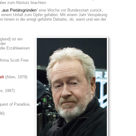
uber zum Absturz brachten.
 „
aus Pietätsgründen
” eine Woche vor Bundesstart zurück;
 einem Unfall zum Opfer gefallen. Mit einem Jahr Verspätung
en hinein in die erregt geführte Debatte, ob, wann und wie der
land) ist ein
 der
 die Erzählweisen
firma Scott Free
elt
(Alien, 1979)
e, 1987)
uest of Paradise,
96)