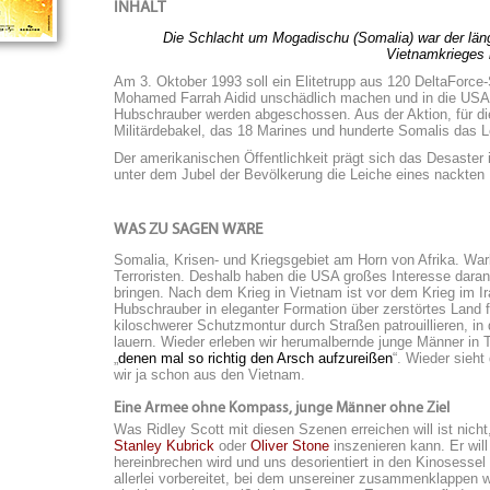
INHALT
Die Schlacht um Mogadischu (Somalia) war der läng
Vietnamkrieges
Am 3. Oktober 1993 soll ein Elitetrupp aus 120 DeltaForce
Mohamed Farrah Aidid unschädlich machen und in die USA 
Hubschrauber werden abgeschossen. Aus der Aktion, für die
Militärdebakel, das 18 Marines und hunderte Somalis das L
Der amerikanischen Öffentlichkeit prägt sich das Desaster 
unter dem Jubel der Bevölkerung die Leiche eines nackten
WAS ZU SAGEN WÄRE
Somalia, Krisen- und Kriegsgebiet am Horn von Afrika. Warl
Terroristen. Deshalb haben die USA großes Interesse daran,
bringen. Nach dem Krieg in Vietnam ist vor dem Krieg im Ir
Hubschrauber in eleganter Formation über zerstörtes Land 
kiloschwerer Schutzmontur durch Straßen patrouillieren, i
lauern. Wieder erleben wir herumalbernde junge Männer in T
„
denen mal so richtig den Arsch aufzureißen
“. Wieder sieh
wir ja schon aus den Vietnam.
Eine Armee ohne Kompass, junge Männer ohne Ziel
Was Ridley Scott mit diesen Szenen erreichen will ist nich
Stanley Kubrick
oder
Oliver Stone
inszenieren kann. Er wil
hereinbrechen wird und uns desorientiert in den Kinosessel 
allerlei vorbereitet, bei dem unsereiner zusammenklappen 