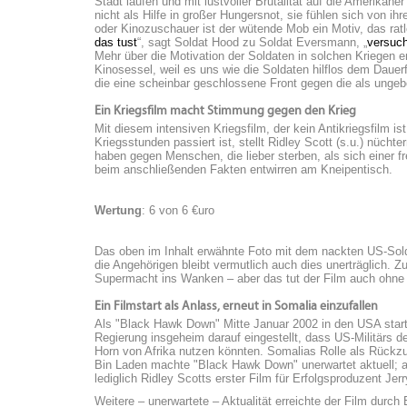
Stadt laufen und mit lustvoller Brutalität auf die Amerikan
nicht als Hilfe in großer Hungersnot, sie fühlen sich von i
oder Kinozuschauer ist der wütende Mob ein Motiv, das ratl
das tust
“, sagt Soldat Hood zu Soldat Eversmann, „
versuch
Mehr über die Motivation der Soldaten in solchen Kriegen 
Kinosessel, weil es uns wie die Soldaten hilflos dem Dau
die eine scheinbar geschlossene Front gegen die als ungeb
Ein Kriegsfilm macht Stimmung gegen den Krieg
Mit diesem intensiven Kriegsfilm, der kein Antikriegsfilm ist
Kriegsstunden passiert ist, stellt Ridley Scott (s.u.) nüc
haben gegen Menschen, die lieber sterben, als sich einer 
beim anschließenden Fakten entwirren am Kneipentisch.
Wertung
: 6 von 6 €uro
Das oben im Inhalt erwähnte Foto mit dem nackten US-Soldat
die Angehörigen bleibt vermutlich auch dies unerträglich. 
Supermacht ins Wanken – aber das tut der Film auch ohne
Ein Filmstart als Anlass, erneut in Somalia einzufallen
Als "Black Hawk Down" Mitte Januar 2002 in den USA starte
Regierung insgeheim darauf eingestellt, dass US-Militärs d
Horn von Afrika nutzen könnten. Somalias Rolle als Rückz
Bin Laden machte "Black Hawk Down" unerwartet aktuell; a
lediglich Ridley Scotts erster Film für Erfolgsproduzent Jer
Weitere – unerwartete – Aktualität erreichte der Film durc