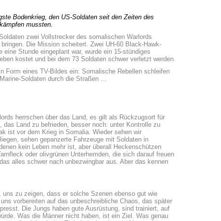
ste Bodenkrieg, den US-Soldaten seit den Zeiten des
 kämpfen mussten.
-Soldaten zwei Vollstrecker des somalischen Warlords
bringen. Die Mission scheitert. Zwei UH-60 Black-Hawk-
 eine Stunde eingeplant war, wurde ein 15-stündiges
eben kostet und bei dem 73 Soldaten schwer verletzt werden.
in Form eines TV-Bildes ein: Somalische Rebellen schleifen
 Marine-Soldaten durch die Straßen …
ords herrschen über das Land, es gilt als Rückzugsort für
 das Land zu befrieden, besser noch: unter Kontrolle zu
ak ist vor dem Krieg in Somalia. Wieder sehen wir
fliegen, sehen gepanzerte Fahrzeuge mit Soldaten in
n denen kein Leben mehr ist, aber überall Heckenschützen
arnfleck oder olivgrünen Unterhemden, die sich darauf freuen
t das alles schwer nach unbezwingbar aus. Aber das kennen
t, uns zu zeigen, dass er solche Szenen ebenso gut wie
l uns vorbereiten auf das unbeschreibliche Chaos, das später
presst. Die Jungs haben gute Ausrüstung, sind trainiert, auf
würde. Was die Männer nicht haben, ist ein Ziel. Was genau