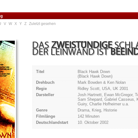
og
U
V
W
X
Y
Z
Zuletzt gesehen
DAS
ZWEISTÜNDIGE
SCHLA
DER LEINWAND IST
BEEIN
Titel
Black Hawk Down
(Black Hawk Down)
Drehbuch
Mark Bowden & Ken Nolan
Regie
Ridley Scott, USA, UK 2001
Darsteller
Josh Hartnett, Ewan McGregor, T
Sam Shepard, Gabriel Casseus, K
Guiry, Charlie Hofheimer u.a.
Genre
Drama, Krieg, Historie
Filmlänge
142 Minuten
Deutschlandstart
10. Oktober 2002