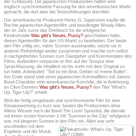
der Schlüssel). Die japanischen Produzenten hatten eine
englisch synchronisierte Fassung für den amerikanischen Markt
gemacht, die dort aber bei Testvorführungen durchfiel.
Der amerikanische Produzent Henry G. Saperstein kaufte die
Rechte japanischen Agentenfilm und beauftragte Woody Allen,
der im Jahr zuvor das Drehbuch für die erfolgreiche
Kinokomödie
Was gibt's Neues, Pussy?
geschrieben hatte,
diesen Agentenfilm für den US-Markt zu bearbeiten. Der baute
den Film völlig um, nahm Szenen auseinander, setzte sie in
anderer Reihenfolge weder zusammen und machte sich selbst
in nachgedrehten Szenen zum Gastgeber und Kommentator des
Films. Außerdem verpasste er ihm auf der Tonspur eine
Sprachfassung, die inhaltlich nichts mehr mit dem Original zu
tun hatte, Arbeitstitel: "Tod ist ein Brot, Gefahr ist meine Butter".
Am Ende stand statt eines japanischen Kriminalfilms mit James-
Bond-Charakter eine amerikanische Komödie, die in Anlehnung
an Clive Donners
Was gibt's Neues, Pussy?
den Titel "What’s
Up, Tiger Lily?" erhielt.
Weil der fertig umgebaute und synchronisierte Film für eine
Kinoauswertung zu kurz war, bauten die Produzenten ohne
Allens Wissen noch die Band The Lovin’ Spoonful, die damals
mit ihrem ersten Nummer-1-Hit "Summer in the City" erfolgreich
war, mit längeren Szenen in den Film ein.
Allen war sehr
unzufrieden mit dem
Ergebnis und der Musik,