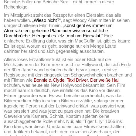
Beinahe-Folter und Beinahe-Sex – nicht immer in dieser
Reihenfolge.
Im Mittelpunkt steht das Rezept für einen Eiersalat, das alle
haben wollen. „
Wieso nicht?
“, sagt Woody Allen mitten in seinen
umgeschnittenen Film hinein, „
sonst geht es immer um
Atomraketen, geheime Pläne oder wissenschaftliche
Durchbrüche. Hier geht es jetzt mal um Eiersalat.
“ Eine
einfachere Erklärung dafür, was ein MacGuffin ist, gibt es kaum:
Es ist egal, worum es geht, solange nur ein Menge Leute
dahinter her sind und sich gegenseitig ausschalten.
Allens loses Erzählkonstrukt ist ein böser Blick auf die
Mechanismen der Kommerzmaschine Hollywood, die sich Ende
der 60er Jahre wund gelaufen hatte, bevor junge, kreative
Regisseure mit den eingespielten Sehgewohnheiten brachen und
mit Filmen wie
Bonnie & Clyde
,
Taxi Driver
,
Der weiße Hai
schufen, was heute als New Hollywood bekannt ist. Sein Film
macht nämlich deutlich, wie einfallslos das Kino vor diesen
Filmen geworden war: Es war beinahe unerheblich, was das
Bildermedium Film in seinen Bildern erzählte, solange immer
irgendeine Person auf der Leinwand erklärt, was passiert war,
was passiert und was jetzt zu passieren hat. Die kreativen
Gewerke wie Kamera, Schnitt, Kostüm spielten keine
ausschlaggebende Rolle mehr. Nur, als "Tiger Lilly" 1966 ins
Kino kam, war dieser Umstand ein paar Filmwissenschaftlern
und -kritikern bekannt, nicht dem einzelnen Zuschauer, der