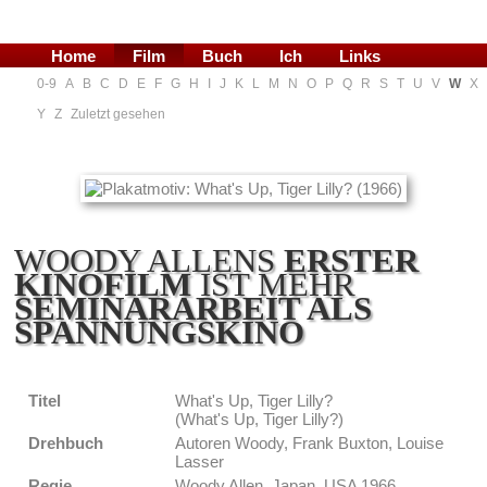
Home
Film
Buch
Ich
Links
0-9
A
B
C
D
E
F
G
H
I
J
K
L
M
N
O
P
Q
R
S
T
U
V
W
X
Blog
Y
Z
Zuletzt gesehen
WOODY ALLENS
ERSTER
KINOFILM
IST MEHR
SEMINARARBEIT ALS
SPANNUNGSKINO
Titel
What's Up, Tiger Lilly?
(What's Up, Tiger Lilly?)
Drehbuch
Autoren Woody, Frank Buxton, Louise
Lasser
Regie
Woody Allen, Japan, USA 1966