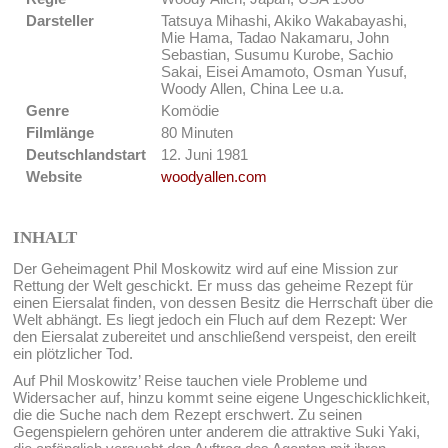
Darsteller
Tatsuya Mihashi, Akiko Wakabayashi,
Mie Hama, Tadao Nakamaru, John
Sebastian, Susumu Kurobe, Sachio
Sakai, Eisei Amamoto, Osman Yusuf,
Woody Allen, China Lee u.a.
Genre
Komödie
Filmlänge
80 Minuten
Deutschlandstart
12. Juni 1981
Website
woodyallen.com
INHALT
Der Geheimagent Phil Moskowitz wird auf eine Mission zur
Rettung der Welt geschickt. Er muss das geheime Rezept für
einen Eiersalat finden, von dessen Besitz die Herrschaft über die
Welt abhängt. Es liegt jedoch ein Fluch auf dem Rezept: Wer
den Eiersalat zubereitet und anschließend verspeist, den ereilt
ein plötzlicher Tod.
Auf Phil Moskowitz’ Reise tauchen viele Probleme und
Widersacher auf, hinzu kommt seine eigene Ungeschicklichkeit,
die die Suche nach dem Rezept erschwert. Zu seinen
Gegenspielern gehören unter anderem die attraktive Suki Yaki,