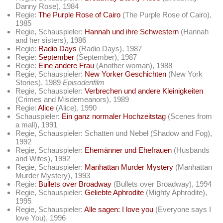
Danny Rose), 1984
Regie:
The Purple Rose of Cairo
(The Purple Rose of Cairo),
1985
Regie, Schauspieler:
Hannah und ihre Schwestern
(Hannah
and her sisters), 1986
Regie:
Radio Days
(Radio Days), 1987
Regie:
September
(September), 1987
Regie:
Eine andere Frau
(Another woman), 1988
Regie, Schauspieler:
New Yorker Geschichten
(New York
Stories), 1989
Episodenfilm
Regie, Schauspieler:
Verbrechen und andere Kleinigkeiten
(Crimes and Misdemeanors), 1989
Regie:
Alice
(Alice), 1990
Schauspieler:
Ein ganz normaler Hochzeitstag
(Scenes from
a mall), 1991
Regie, Schauspieler: Schatten und Nebel (Shadow and Fog),
1992
Regie, Schauspieler:
Ehemänner und Ehefrauen
(Husbands
and Wifes), 1992
Regie, Schauspieler:
Manhattan Murder Mystery
(Manhattan
Murder Mystery), 1993
Regie:
Bullets over Broadway
(Bullets over Broadway), 1994
Regie, Schauspieler:
Geliebte Aphrodite
(Mighty Aphrodite),
1995
Regie, Schauspieler:
Alle sagen: I love you
(Everyone says I
love You), 1996