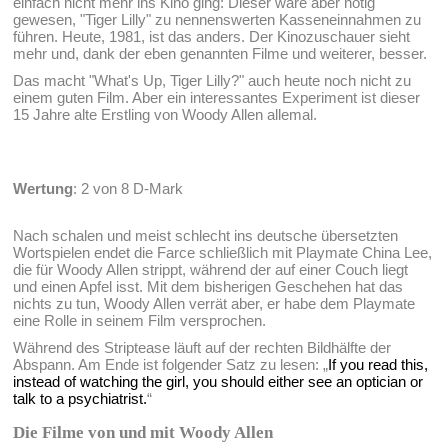
einfach nicht mehr ins Kino ging: Dieser wäre aber nötig
gewesen, "Tiger Lilly" zu nennenswerten Kasseneinnahmen zu
führen. Heute, 1981, ist das anders. Der Kinozuschauer sieht
mehr und, dank der eben genannten Filme und weiterer, besser.
Das macht "What's Up, Tiger Lilly?" auch heute noch nicht zu
einem guten Film. Aber ein interessantes Experiment ist dieser
15 Jahre alte Erstling von Woody Allen allemal.
Wertung
: 2 von 8 D-Mark
Nach schalen und meist schlecht ins deutsche übersetzten
Wortspielen endet die Farce schließlich mit Playmate China Lee,
die für Woody Allen strippt, während der auf einer Couch liegt
und einen Apfel isst. Mit dem bisherigen Geschehen hat das
nichts zu tun, Woody Allen verrät aber, er habe dem Playmate
eine Rolle in seinem Film versprochen.
Während des Striptease läuft auf der rechten Bildhälfte der
Abspann. Am Ende ist folgender Satz zu lesen: „
If you read this,
instead of watching the girl, you should either see an optician or
talk to a psychiatrist.
“
Die Filme von und mit Woody Allen