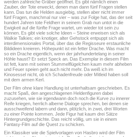
werden zahlreiche Gräber geöffnet. Es gibt nämlich einen
Zauber, der Tote erweckt, denen man dann fünf Fragen stellen
kann. Das tun die Helden ausgiebig, stellen aber nicht immer
fünf Fragen, manchmal nur vier – was zur Folge hat, das der seit
hundert Jahren tote Feldherr in seinem Grab nun untot in die
Ewigkeit auf die fünfte Frage wartet, um wieder tot sein zu
können. Es gibt viele solche Ideen – Steine erweisen sich als
Walkie Talkies; ein knotiger, alter Gehstock entpuppt sich als
interdimensionales Portal, über das die Regisseure erstaunliche
Bildideen kreieren. Höhepunkt ist ein fetter Drache. Was macht
so ein Drache eigentlich, wenn der jahrhundertelang in seiner
Höhle haust? Er setzt Speck an. Das Exemplar in diesem Film
ist fett, kann mit seinen Stummelflügelchen kaum mehr abheben
und Feuer speien geht auch nicht mehr. Da weiß ich im
Kinosessel nicht, ob ich Schadenfreude oder Mitleid haben soll
mit dem armen Kerl.
Der Film ohne klare Handlung ist unterhaltsam geschrieben. Es
macht Spaß, den angeschlagenen Heldenfiguren dabei
zuzusehen, wie sie irgendwann doch noch die Kurve zu innerer
Reife kriegen, herrlich alberne Dialoge sprechen, bei denen sie
ausschweifend labern und dann, plötzlich, in zwei, drei Worten
zu einer Pointe kommen. Jede Figur hat kaum drei Sätze
Hintergrundgeschichte. Das reicht völlig, um sie in einem
Fantasy-Film auf die Quest zu schicken.
Ein Klassiker wie die Spielvorlagen von Hasbro wird der Film