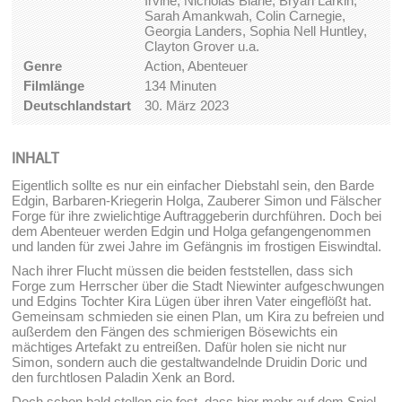
Irvine, Nicholas Blane, Bryan Larkin,
Sarah Amankwah, Colin Carnegie,
Georgia Landers, Sophia Nell Huntley,
Clayton Grover u.a.
Genre
Action, Abenteuer
Filmlänge
134 Minuten
Deutschlandstart
30. März 2023
INHALT
Eigentlich sollte es nur ein einfacher Diebstahl sein, den Barde
Edgin, Barbaren-Kriegerin Holga, Zauberer Simon und Fälscher
Forge für ihre zwielichtige Auftraggeberin durchführen. Doch bei
dem Abenteuer werden Edgin und Holga gefangengenommen
und landen für zwei Jahre im Gefängnis im frostigen Eiswindtal.
Nach ihrer Flucht müssen die beiden feststellen, dass sich
Forge zum Herrscher über die Stadt Niewinter aufgeschwungen
und Edgins Tochter Kira Lügen über ihren Vater eingeflößt hat.
Gemeinsam schmieden sie einen Plan, um Kira zu befreien und
außerdem den Fängen des schmierigen Bösewichts ein
mächtiges Artefakt zu entreißen. Dafür holen sie nicht nur
Simon, sondern auch die gestaltwandelnde Druidin Doric und
den furchtlosen Paladin Xenk an Bord.
Doch schon bald stellen sie fest, dass hier mehr auf dem Spiel