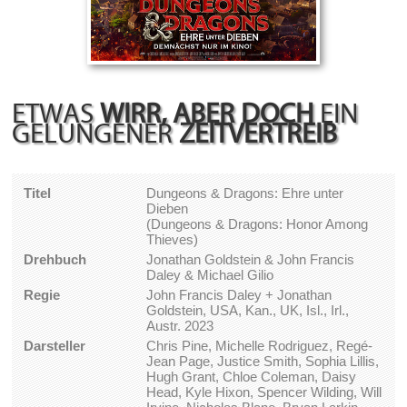
ETWAS
WIRR, ABER DOCH
EIN
GELUNGENER
ZEITVERTREIB
Titel
Dungeons & Dragons: Ehre unter
Dieben
(Dungeons & Dragons: Honor Among
Thieves)
Drehbuch
Jonathan Goldstein & John Francis
Daley & Michael Gilio
Regie
John Francis Daley + Jonathan
Goldstein, USA, Kan., UK, Isl., Irl.,
Austr. 2023
Darsteller
Chris Pine, Michelle Rodriguez, Regé-
Jean Page, Justice Smith, Sophia Lillis,
Hugh Grant, Chloe Coleman, Daisy
Head, Kyle Hixon, Spencer Wilding, Will