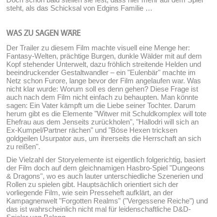
steht, als das Schicksal von Edgins Familie …
WAS ZU SAGEN WÄRE
Der Trailer zu diesem Film machte visuell eine Menge her:
Fantasy-Welten, prächtige Burgen, dunkle Wälder mit auf dem
Kopf stehender Unterwelt, dazu fröhlich streitende Helden und
beeindruckender Gestaltwandler – ein "Eulenbär" machte im
Netz schon Furore, lange bevor der Film angelaufen war. Was
nicht klar wurde: Worum soll es denn gehen? Diese Frage ist
auch nach dem Film nicht einfach zu behaupten. Man könnte
sagen: Ein Vater kämpft um die Liebe seiner Tochter. Darum
herum gibt es die Elemente "Witwer mit Schuldkomplex will tote
Ehefrau aus dem Jenseits zurückholen", "Hallodri will sich an
Ex-Kumpel/Partner rächen" und "Böse Hexen tricksen
goldgeilen Usurpator aus, um ihrerseits die Herrschaft an sich
zu reißen".
Die Vielzahl der Storyelemente ist eigentlich folgerichtig, basiert
der Film doch auf dem gleichnamigen Hasbro-Spiel "Dungeons
& Dragons", wo es auch lauter unterschiedliche Szenerien und
Rollen zu spielen gibt. Hauptsächlich orientiert sich der
vorliegende Film, wie sein Presseheft aufklärt, an der
Kampagnenwelt "Forgotten Realms" ("Vergessene Reiche") und
das ist wahrscheinlich nicht mal für leidenschaftliche D&D-