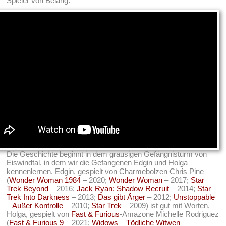
Spieler von Belang.
Die Geschichte beginnt in dem grausigen Gefängnisturm von
Eiswindtal, in dem wir die Gefangenen Edgin und Holga
kennenlernen. Edgin, gespielt von Charmebolzen Chris Pine
(
Wonder Woman 1984
– 2020;
Wonder Woman
– 2017;
Star
Trek Beyond
– 2016;
Jack Ryan: Shadow Recruit
– 2014;
Star
Trek Into Darkness
– 2013;
Das gibt Ärger
– 2012;
Unstoppable
– Außer Kontrolle
– 2010;
Star Trek
– 2009) ist gut mit Worten,
Holga, gespielt von
Fast & Furious
-Amazone Michelle Rodriguez
(
Fast & Furious 9
– 2021;
Widows – Tödliche Witwen
–