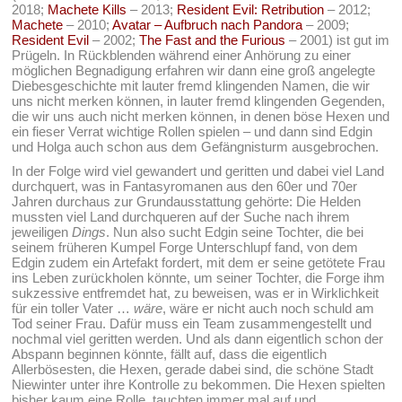
2018;
Machete Kills
– 2013;
Resident Evil: Retribution
– 2012;
Machete
– 2010;
Avatar – Aufbruch nach Pandora
– 2009;
Resident Evil
– 2002;
The Fast and the Furious
– 2001) ist gut im
Prügeln. In Rückblenden während einer Anhörung zu einer
möglichen Begnadigung erfahren wir dann eine groß angelegte
Diebesgeschichte mit lauter fremd klingenden Namen, die wir
uns nicht merken können, in lauter fremd klingenden Gegenden,
die wir uns auch nicht merken können, in denen böse Hexen und
ein fieser Verrat wichtige Rollen spielen – und dann sind Edgin
und Holga auch schon aus dem Gefängnisturm ausgebrochen.
In der Folge wird viel gewandert und geritten und dabei viel Land
durchquert, was in Fantasyromanen aus den 60er und 70er
Jahren durchaus zur Grundausstattung gehörte: Die Helden
mussten viel Land durchqueren auf der Suche nach ihrem
jeweiligen
Dings
. Nun also sucht Edgin seine Tochter, die bei
seinem früheren Kumpel Forge Unterschlupf fand, von dem
Edgin zudem ein Artefakt fordert, mit dem er seine getötete Frau
ins Leben zurückholen könnte, um seiner Tochter, die Forge ihm
sukzessive entfremdet hat, zu beweisen, was er in Wirklichkeit
für ein toller Vater …
wäre
, wäre er nicht auch noch schuld am
Tod seiner Frau. Dafür muss ein Team zusammengestellt und
nochmal viel geritten werden. Und als dann eigentlich schon der
Abspann beginnen könnte, fällt auf, dass die eigentlich
Allerbösesten, die Hexen, gerade dabei sind, die schöne Stadt
Niewinter unter ihre Kontrolle zu bekommen. Die Hexen spielten
bisher kaum eine Rolle, tauchten immer mal auf und