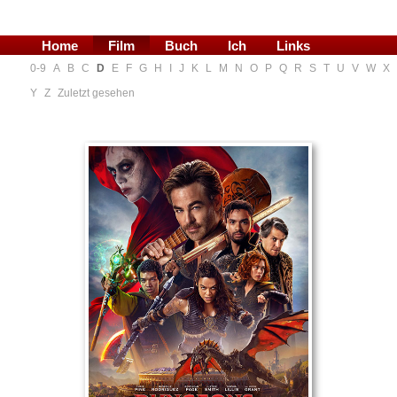
Home
Film
Buch
Ich
Links
0-9
A
B
C
D
E
F
G
H
I
J
K
L
M
N
O
P
Q
R
S
T
U
V
W
X
Blog
Y
Z
Zuletzt gesehen