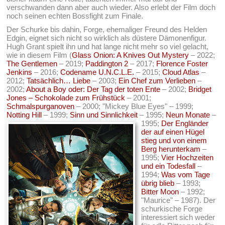
verschwanden dann aber auch wieder. Also erlebt der Film doch
noch seinen echten Bossfight zum Finale.
Der Schurke bis dahin, Forge, ehemaliger Freund des Helden
Edgin, eignet sich nicht so wirklich als düstere Dämonenfigur.
Hugh Grant spielt ihn und hat lange nicht mehr so viel gelacht,
wie in diesem Film (
Glass Onion: A Knives Out Mystery
– 2022;
The Gentlemen
– 2019;
Paddington 2
– 2017;
Florence Foster
Jenkins
– 2016;
Codename U.N.C.L.E.
– 2015;
Cloud Atlas
–
2012;
Tatsächlich… Liebe
– 2003;
Ein Chef zum Verlieben
–
2002;
About a Boy oder: Der Tag der toten Ente
– 2002;
Bridget
Jones – Schokolade zum Frühstück
– 2001;
Schmalspurganoven
– 2000; "Mickey Blue Eyes" – 1999;
Notting Hill
– 1999;
Sinn und Sinnlichkeit
– 1995;
Neun Monate
–
1995;
Der Engländer
der auf einen Hügel
stieg und von einem
Berg herunterkam
–
1995;
Vier Hochzeiten
und ein Todesfall
–
1994;
Was vom Tage
übrig blieb
– 1993;
Bitter Moon
– 1992;
"Maurice" – 1987). Der
schurkische Forge
interessiert sich weder