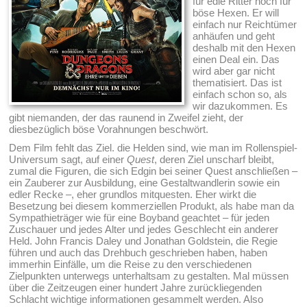
für edle Ritter noch für
böse Hexen. Er will
einfach nur Reichtümer
anhäufen und geht
deshalb mit den Hexen
einen Deal ein. Das
wird aber gar nicht
thematisiert. Das ist
einfach schon so, als
wir dazukommen. Es
gibt niemanden, der das raunend in Zweifel zieht, der
diesbezüglich böse Vorahnungen beschwört.
Dem Film fehlt das Ziel. die Helden sind, wie man im Rollenspiel-
Universum sagt, auf einer
Quest
, deren Ziel unscharf bleibt,
zumal die Figuren, die sich Edgin bei seiner Quest anschließen –
ein Zauberer zur Ausbildung, eine Gestaltwandlerin sowie ein
edler Recke –, eher grundlos mitquesten. Eher wirkt die
Besetzung bei diesem kommerziellen Produkt, als habe man da
Sympathieträger wie für eine Boyband geachtet – für jeden
Zuschauer und jedes Alter und jedes Geschlecht ein anderer
Held. John Francis Daley und Jonathan Goldstein, die Regie
führen und auch das Drehbuch geschrieben haben, haben
immerhin Einfälle, um die Reise zu den verschiedenen
Zielpunkten unterwegs unterhaltsam zu gestalten. Mal müssen
über die Zeitzeugen einer hundert Jahre zurückliegenden
Schlacht wichtige informationen gesammelt werden. Also