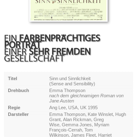
EIN
FARBENPRÄCHTIGES
PORTRÄT
EINER
SEHR FREMDEN
GESELLSCHAFT
Titel
Sinn und Sinnlichkeit
(Sense and Sensibility)
Drehbuch
Emma Thompson
nach dem gleichnamigen Roman von
Jane Austen
Regie
Ang Lee, USA, UK 1995
Darsteller
Emma Thompson, Kate Winslet, Hugh
Grant, Alan Rickman, Greg
Wise, Gemma Jones, Myriam
François-Cerrah, Tom
Wilkinson, James Fleet, Harriet