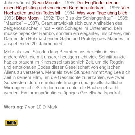
Jahre wächst (
Neun Monate
– 1995;
Der Engländer der auf
einen Hügel stieg und von einem Berg herunterkam
– 1995;
Vier
Hochzeiten und ein Todesfall
– 1994;
Was vom Tage übrig blieb
–
1993;
Bitter Moon
– 1992; "Der Biss der Schlangenfrau" – 1988;
"Maurice" – 1987). Grant entwickelt sich zum Antihelden des
zeitgenössischen Kinos – kein Schläger im Unterhemd, kein
muskelbepackter Rambo, sondern ein eleganter, unsicherer, den
Damen den Hof machender Galan und Prototyp des Mannes im
ausgehenden 20. Jahrhundert.
Mehr als zwei Stunden lang Beamten uns der Film in eine
andere Welt, die mit unserer heutigen nicht viele Schnittpunkte
hat; es braucht im Kinosessel tatsächlich Zeit, um die Regeln
und emotionalen Codes dieser Gesellschaft von englischen
Aliens zu verstehen. Mehr als zwei Stunden nimmt Ang Lee sich
Zeit in seinem Film, um die Geschichte zu erzählen, wie zwei
Schwestern durch emotionale Irrungen und gesellschaftliche
Wirrungen schließlich doch noch unter die Haube gebracht
werden. Ein farbenprächtiges, üppiges Gesellschaftsporträt.
Wertung
: 7 von 10 D-Mark