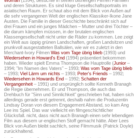
Woman
(1994), besuchte in seinen bisherigen Filmen Familien
und deren Strukturen. Es sind kluge Gesellschaftsportraits im
asiatischen Raum. Er schaut also mit dem Blick von Außen auf
die sehr vergangenen Welt der englischen Klassiker-Ikone Jane
Austen. Die Familie in dieser Geschichte beschränkt sich auf
drei Frauen und ein junges Mädchen – Mutter und drei Töchter –
die darum kämpfen müssen, in der brutalen englischen
Klassengesellschaft nicht unter die Räder zu kommen. Lee zeigt
ein Welt aus üppig grünen Landschaften, großen Landsitzen und
prunkvoll ausgestatteten Ballsälen, wie wir es zuletzt in den
Merchant-Ivory Filmen
Was vom Tage übrig blieb
(1993) und
Wiedersehen in Howard's End
(1994) präsentiert bekommen
haben. Wieder spielt Emma Thompson die Hauptrolle (
Junior
–
1994; "Im Namen des Vaters" – 1993;
Was vom Tage übrig blieb
– 1993;
Viel Lärm um nichts
– 1993;
Peter's Friends
– 1992;
Wiedersehen in Howards End
– 1992;
Schatten der
Vergangenheit
– 1991) und ursprünglich sollte Kenneth Branagh
die Regie übernehmen. Er und Thompson, die auch das
Drehbuch für "Sinn und Sinnlichkeit" geschrieben hat, haben sich
allerdings gerade erst getrennt, deshalb nahm die Produzentin
Lindsay Doran von diesem Engagement Abstand, so kam Ang
Lee ins Spiel. Das war vielleicht ein filmgeschichtlicher
Glücksfall. nicht, dass nicht auch Branagh einen sehr lebendigen
Film aus diesem ur-englischen Stoff gemacht hätte. Aber Lees
Blick von Außen bleibt sachlich, seine Filmmusik (Patrick Doyle)
zurückhaltend.