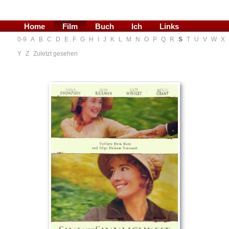
Home
Film
Buch
Ich
Links
0-9
A
B
C
D
E
F
G
H
I
J
K
L
M
N
O
P
Q
R
S
T
U
V
W
X
Blog
Y
Z
Zuletzt gesehen