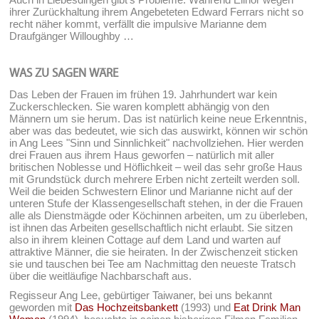
ihrer Zurückhaltung ihrem Angebeteten Edward Ferrars nicht so
recht näher kommt, verfällt die impulsive Marianne dem
Draufgänger Willoughby …
WAS ZU SAGEN WÄRE
Das Leben der Frauen im frühen 19. Jahrhundert war kein
Zuckerschlecken. Sie waren komplett abhängig von den
Männern um sie herum. Das ist natürlich keine neue Erkenntnis,
aber was das bedeutet, wie sich das auswirkt, können wir schön
in Ang Lees "Sinn und Sinnlichkeit" nachvollziehen. Hier werden
drei Frauen aus ihrem Haus geworfen – natürlich mit aller
britischen Noblesse und Höflichkeit – weil das sehr große Haus
mit Grundstück durch mehrere Erben nicht zerteilt werden soll.
Weil die beiden Schwestern Elinor und Marianne nicht auf der
unteren Stufe der Klassengesellschaft stehen, in der die Frauen
alle als Dienstmägde oder Köchinnen arbeiten, um zu überleben,
ist ihnen das Arbeiten gesellschaftlich nicht erlaubt. Sie sitzen
also in ihrem kleinen Cottage auf dem Land und warten auf
attraktive Männer, die sie heiraten. In der Zwischenzeit sticken
sie und tauschen bei Tee am Nachmittag den neueste Tratsch
über die weitläufige Nachbarschaft aus.
Regisseur Ang Lee, gebürtiger Taiwaner, bei uns bekannt
geworden mit
Das Hochzeitsbankett
(1993) und
Eat Drink Man