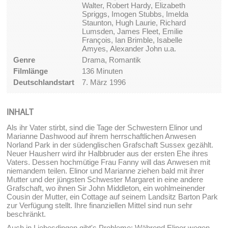
Walter, Robert Hardy, Elizabeth
Spriggs, Imogen Stubbs, Imelda
Staunton, Hugh Laurie, Richard
Lumsden, James Fleet, Emilie
François, Ian Brimble, Isabelle
Amyes, Alexander John u.a.
Genre
Drama, Romantik
Filmlänge
136 Minuten
Deutschlandstart
7. März 1996
INHALT
Als ihr Vater stirbt, sind die Tage der Schwestern Elinor und
Marianne Dashwood auf ihrem herrschaftlichen Anwesen
Norland Park in der südenglischen Grafschaft Sussex gezählt.
Neuer Hausherr wird ihr Halbbruder aus der ersten Ehe ihres
Vaters. Dessen hochmütige Frau Fanny will das Anwesen mit
niemandem teilen. Elinor und Marianne ziehen bald mit ihrer
Mutter und der jüngsten Schwester Margaret in eine andere
Grafschaft, wo ihnen Sir John Middleton, ein wohlmeinender
Cousin der Mutter, ein Cottage auf seinem Landsitz Barton Park
zur Verfügung stellt. Ihre finanziellen Mittel sind nun sehr
beschränkt.
Auch in Liebesdingen gibt's Probleme: Während Elinor wegen