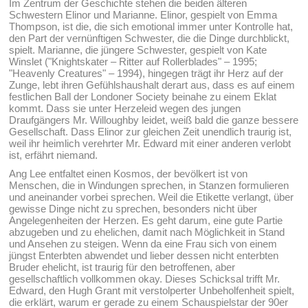
Im Zentrum der Geschichte stehen die beiden älteren
Schwestern Elinor und Marianne. Elinor, gespielt von Emma
Thompson, ist die, die sich emotional immer unter Kontrolle hat,
den Part der vernünftigen Schwester, die die Dinge durchblickt,
spielt. Marianne, die jüngere Schwester, gespielt von Kate
Winslet ("Knightskater – Ritter auf Rollerblades" – 1995;
"Heavenly Creatures" – 1994), hingegen trägt ihr Herz auf der
Zunge, lebt ihren Gefühlshaushalt derart aus, dass es auf einem
festlichen Ball der Londoner Society beinahe zu einem Eklat
kommt. Dass sie unter Herzeleid wegen des jungen
Draufgängers Mr. Willoughby leidet, weiß bald die ganze bessere
Gesellschaft. Dass Elinor zur gleichen Zeit unendlich traurig ist,
weil ihr heimlich verehrter Mr. Edward mit einer anderen verlobt
ist, erfährt niemand.
Ang Lee entfaltet einen Kosmos, der bevölkert ist von
Menschen, die in Windungen sprechen, in Stanzen formulieren
und aneinander vorbei sprechen. Weil die Etikette verlangt, über
gewisse Dinge nicht zu sprechen, besonders nicht über
Angelegenheiten der Herzen. Es geht darum, eine gute Partie
abzugeben und zu ehelichen, damit nach Möglichkeit in Stand
und Ansehen zu steigen. Wenn da eine Frau sich von einem
jüngst Enterbten abwendet und lieber dessen nicht enterbten
Bruder ehelicht, ist traurig für den betroffenen, aber
gesellschaftlich vollkommen okay. Dieses Schicksal trifft Mr.
Edward, den Hugh Grant mit verstolperter Unbeholfenheit spielt,
die erklärt, warum er gerade zu einem Schauspielstar der 90er