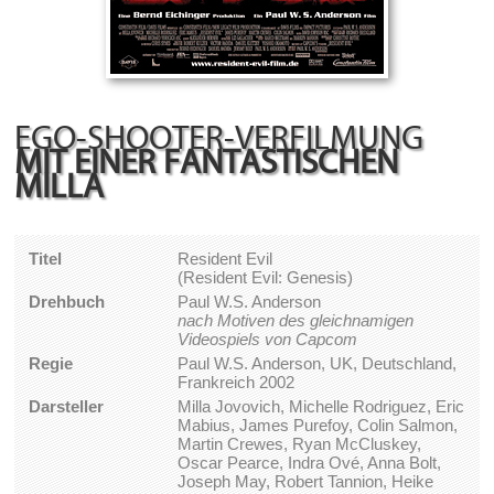
EGO-SHOOTER-VERFILMUNG
MIT EINER FANTASTISCHEN
MILLA
Titel
Resident Evil
(Resident Evil: Genesis)
Drehbuch
Paul W.S. Anderson
nach Motiven des gleichnamigen
Videospiels von Capcom
Regie
Paul W.S. Anderson, UK, Deutschland,
Frankreich 2002
Darsteller
Milla Jovovich, Michelle Rodriguez, Eric
Mabius, James Purefoy, Colin Salmon,
Martin Crewes, Ryan McCluskey,
Oscar Pearce, Indra Ové, Anna Bolt,
Joseph May, Robert Tannion, Heike