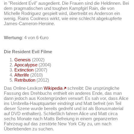
in "Resident Evil" ausgedient. Die Frauen sind die Heldinnen. Bei
dem pragmatischen und toughen Kampfgirl Rain, die von
Michelle Rodriguez gespielt wird, übertreibt es Anderson ein
wenig. Rains Coolness wirkt, wie eine schlecht abgekupferte
James-Cameron-Heroine.
Wertung
: 4 von 6 €uro
Die Resident Evil Filme
Genesis
(2002)
Apocalypse
(2004)
Extinction
(2007)
Afterlife
(2010)
Retribution
(2012)
Das Online-Lexikon
Wikipedia
schreibt: Die ursprüngliche
Fassung des Drehbuchs enthielt ein anderes Ende, das man
dann jedoch aus Kostengründen verwarf: Es sah vor, dass Alice
ins Umbrella-Hauptquartier eindringt und Matt befreit (ein Teil
dieser Szene wurde bereits gedreht und ist als Bonusmaterial
auf DVD enthalten). Schließlich fahren Alice und Matt circa
sechs Monate nach Matts Befreiung in einem gepanzerten
Fahrzeug auf das zerstörte New York City zu, um nach
Überlebenden zu suchen.