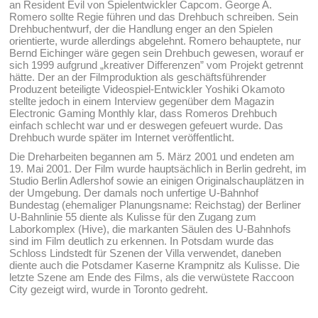
an Resident Evil von Spielentwickler Capcom. George A.
Romero sollte Regie führen und das Drehbuch schreiben. Sein
Drehbuchentwurf, der die Handlung enger an den Spielen
orientierte, wurde allerdings abgelehnt. Romero behauptete, nur
Bernd Eichinger wäre gegen sein Drehbuch gewesen, worauf er
sich 1999 aufgrund „kreativer Differenzen” vom Projekt getrennt
hätte. Der an der Filmproduktion als geschäftsführender
Produzent beteiligte Videospiel-Entwickler Yoshiki Okamoto
stellte jedoch in einem Interview gegenüber dem Magazin
Electronic Gaming Monthly klar, dass Romeros Drehbuch
einfach schlecht war und er deswegen gefeuert wurde. Das
Drehbuch wurde später im Internet veröffentlicht.
Die Dreharbeiten begannen am 5. März 2001 und endeten am
19. Mai 2001. Der Film wurde hauptsächlich in Berlin gedreht, im
Studio Berlin Adlershof sowie an einigen Originalschauplätzen in
der Umgebung. Der damals noch unfertige U-Bahnhof
Bundestag (ehemaliger Planungsname: Reichstag) der Berliner
U-Bahnlinie 55 diente als Kulisse für den Zugang zum
Laborkomplex (Hive), die markanten Säulen des U-Bahnhofs
sind im Film deutlich zu erkennen. In Potsdam wurde das
Schloss Lindstedt für Szenen der Villa verwendet, daneben
diente auch die Potsdamer Kaserne Krampnitz als Kulisse. Die
letzte Szene am Ende des Films, als die verwüstete Raccoon
City gezeigt wird, wurde in Toronto gedreht.