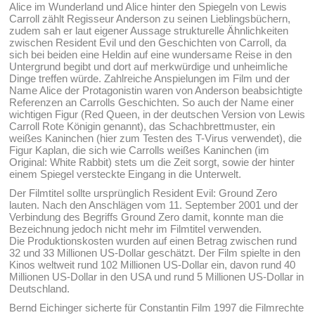
Alice im Wunderland und Alice hinter den Spiegeln von Lewis
Carroll zählt Regisseur Anderson zu seinen Lieblingsbüchern,
zudem sah er laut eigener Aussage strukturelle Ähnlichkeiten
zwischen Resident Evil und den Geschichten von Carroll, da
sich bei beiden eine Heldin auf eine wundersame Reise in den
Untergrund begibt und dort auf merkwürdige und unheimliche
Dinge treffen würde. Zahlreiche Anspielungen im Film und der
Name Alice der Protagonistin waren von Anderson beabsichtigte
Referenzen an Carrolls Geschichten. So auch der Name einer
wichtigen Figur (Red Queen, in der deutschen Version von Lewis
Carroll Rote Königin genannt), das Schachbrettmuster, ein
weißes Kaninchen (hier zum Testen des T-Virus verwendet), die
Figur Kaplan, die sich wie Carrolls weißes Kaninchen (im
Original: White Rabbit) stets um die Zeit sorgt, sowie der hinter
einem Spiegel versteckte Eingang in die Unterwelt.
Der Filmtitel sollte ursprünglich Resident Evil: Ground Zero
lauten. Nach den Anschlägen vom 11. September 2001 und der
Verbindung des Begriffs Ground Zero damit, konnte man die
Bezeichnung jedoch nicht mehr im Filmtitel verwenden.
Die Produktionskosten wurden auf einen Betrag zwischen rund
32 und 33 Millionen US-Dollar geschätzt. Der Film spielte in den
Kinos weltweit rund 102 Millionen US-Dollar ein, davon rund 40
Millionen US-Dollar in den USA und rund 5 Millionen US-Dollar in
Deutschland.
Bernd Eichinger sicherte für Constantin Film 1997 die Filmrechte