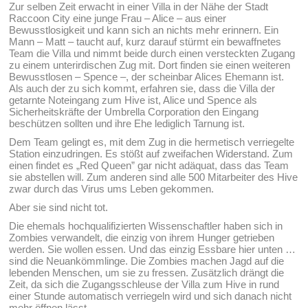
Zur selben Zeit erwacht in einer Villa in der Nähe der Stadt
Raccoon City eine junge Frau – Alice – aus einer
Bewusstlosigkeit und kann sich an nichts mehr erinnern. Ein
Mann – Matt – taucht auf, kurz darauf stürmt ein bewaffnetes
Team die Villa und nimmt beide durch einen versteckten Zugang
zu einem unterirdischen Zug mit. Dort finden sie einen weiteren
Bewusstlosen – Spence –, der scheinbar Alices Ehemann ist.
Als auch der zu sich kommt, erfahren sie, dass die Villa der
getarnte Noteingang zum Hive ist, Alice und Spence als
Sicherheitskräfte der Umbrella Corporation den Eingang
beschützen sollten und ihre Ehe lediglich Tarnung ist.
Dem Team gelingt es, mit dem Zug in die hermetisch verriegelte
Station einzudringen. Es stößt auf zweifachen Widerstand. Zum
einen findet es „Red Queen” gar nicht adäquat, dass das Team
sie abstellen will. Zum anderen sind alle 500 Mitarbeiter des Hive
zwar durch das Virus ums Leben gekommen.
Aber sie sind nicht tot.
Die ehemals hochqualifizierten Wissenschaftler haben sich in
Zombies verwandelt, die einzig von ihrem Hunger getrieben
werden. Sie wollen essen. Und das einzig Essbare hier unten …
sind die Neuankömmlinge. Die Zombies machen Jagd auf die
lebenden Menschen, um sie zu fressen. Zusätzlich drängt die
Zeit, da sich die Zugangsschleuse der Villa zum Hive in rund
einer Stunde automatisch verriegeln wird und sich danach nicht
mehr öffnen lässt …