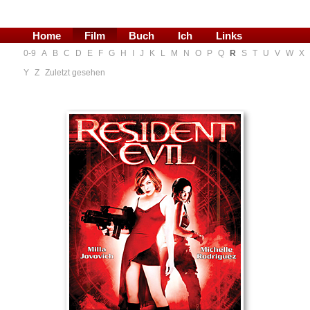
Home
Film
Buch
Ich
Links
0-9
A
B
C
D
E
F
G
H
I
J
K
L
M
N
O
P
Q
R
S
T
U
V
W
X
Blog
Y
Z
Zuletzt gesehen