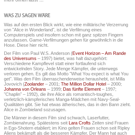
WAS ZU SAGEN WÄRE
Was auf den ersten Blick wirkt, wie eine militärische Verzerrung
von "Alice in Wonderland", ist die Verfilmung eines
Computerspiels und insofern schon mit ganz spitzen Fingern
anzufassen. Game-Verfilmungen gehen für gewöhnlich in die
Hose. Diese hier nicht.
Der Film von Paul W.S. Anderson (
Event Horizon – Am Rande
des Universums
– 1997) bietet, was halt dazugehört:
Verschiedene Kampflevel statt einer fortlaufend sich
entwickelnden Story. Jede Menge Kämpfer, die unterwegs
verloren gehen. Es gilt das Motto "What You expect is what You
get". Was den Film überraschenderweise heraushebt, ist Milla
Jovovich (
Zoolander
– 2001;
The Million Dollar Hotel
– 2000;
Johanna von Orleans
– 1999;
Das fünfte Element
– 1997;
"Chaplin" – 1992), die ihre Alice als romantisch-toughes,
verletzlich-kämpferisches Manga-Mädchen mit Navy-Seal-
Qualitäten gibt. Sie hat etwas ätherisches, das in den Bann zieht.
Alice in Zombieland sozusagen.
Die Männer in diesem Film sind schwach, Laserfutter,
Zombienahrung. Spätestens seit
Lara Crofts
Zeiten sind Frauen
in Ego-Shotern etabliert; im Kino gelten Frauen schon seit Ripley
Aliens bekämpft als die besseren Kämpfer. Der Mann hat auch