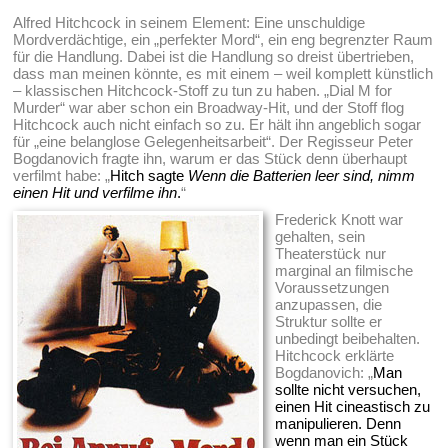
Alfred Hitchcock in seinem Element: Eine unschuldige
Mordverdächtige, ein „perfekter Mord“, ein eng begrenzter Raum
für die Handlung. Dabei ist die Handlung so dreist übertrieben,
dass man meinen könnte, es mit einem – weil komplett künstlich
– klassischen Hitchcock-Stoff zu tun zu haben. „Dial M for
Murder“ war aber schon ein Broadway-Hit, und der Stoff flog
Hitchcock auch nicht einfach so zu. Er hält ihn angeblich sogar
für „eine belanglose Gelegenheitsarbeit“. Der Regisseur Peter
Bogdanovich fragte ihn, warum er das Stück denn überhaupt
verfilmt habe: „
Hitch sagte
Wenn die Batterien leer sind, nimm
einen Hit und verfilme ihn
.
“
Frederick Knott war
gehalten, sein
Theaterstück nur
marginal an filmische
Voraussetzungen
anzupassen, die
Struktur sollte er
unbedingt beibehalten.
Hitchcock erklärte
Bogdanovich: „
Man
sollte nicht versuchen,
einen Hit cineastisch zu
manipulieren. Denn
wenn man ein Stück