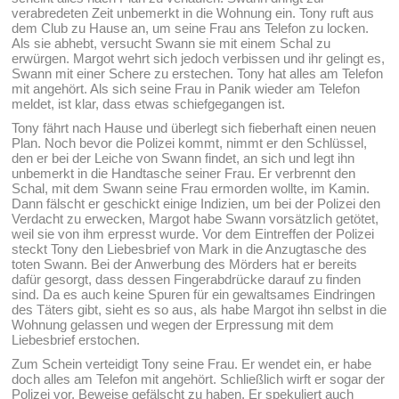
verabredeten Zeit unbemerkt in die Wohnung ein. Tony ruft aus
dem Club zu Hause an, um seine Frau ans Telefon zu locken.
Als sie abhebt, versucht Swann sie mit einem Schal zu
erwürgen. Margot wehrt sich jedoch verbissen und ihr gelingt es,
Swann mit einer Schere zu erstechen. Tony hat alles am Telefon
mit angehört. Als sich seine Frau in Panik wieder am Telefon
meldet, ist klar, dass etwas schiefgegangen ist.
Tony fährt nach Hause und überlegt sich fieberhaft einen neuen
Plan. Noch bevor die Polizei kommt, nimmt er den Schlüssel,
den er bei der Leiche von Swann findet, an sich und legt ihn
unbemerkt in die Handtasche seiner Frau. Er verbrennt den
Schal, mit dem Swann seine Frau ermorden wollte, im Kamin.
Dann fälscht er geschickt einige Indizien, um bei der Polizei den
Verdacht zu erwecken, Margot habe Swann vorsätzlich getötet,
weil sie von ihm erpresst wurde. Vor dem Eintreffen der Polizei
steckt Tony den Liebesbrief von Mark in die Anzugtasche des
toten Swann. Bei der Anwerbung des Mörders hat er bereits
dafür gesorgt, dass dessen Fingerabdrücke darauf zu finden
sind. Da es auch keine Spuren für ein gewaltsames Eindringen
des Täters gibt, sieht es so aus, als habe Margot ihn selbst in die
Wohnung gelassen und wegen der Erpressung mit dem
Liebesbrief erstochen.
Zum Schein verteidigt Tony seine Frau. Er wendet ein, er habe
doch alles am Telefon mit angehört. Schließlich wirft er sogar der
Polizei vor, Beweise gefälscht zu haben. Er spekuliert auch