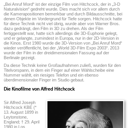
„Bei Anruf Mord“ ist der einzige Film von Hitchcock, der in „3-D
Naturalvision“ gedreht wurde. Dies macht sich vor allem durch
die Kamerapositionen bemerkbar und durch Bildausschnitte, bei
denen Objekte im Vordergrund für Tiefe sorgen. Hitchcock hatte
für diese Technik nicht viel übrig, wurde aber von Warner Bros.
dazu gedrängt, den Film in 3D zu drehen. Als der Film
fertiggestellt war, hatte sich allerdings die 3D-Euphorie gelegt,
und er gelangte, zumindest in Europa, nur in der 2D-Version in
die Kinos. Erst 1980 wurde die 3D-Version von „Bei Anruf Mord“
wieder veröffentlicht, bei der „World 3D-Film Expo 2003“. 2013
wurde der Film in der dreidimensionalen Fassung auf der
Berlinale gezeigt.
Da diese Technik keine Großaufnahmen zuließ, wurden für den
Titelvorspann, in dem ein Finger auf einer Wählscheibe eine
Nummer wählt, ein riesiges Telefon und ein ebenso
überdimensionaler Finger im Studio gebaut.
Die Kinofilme von Alfred Hitchcock
Sir Alfred Joseph
Hitchcock KBE (*
13. August 1899 in
Leytonstone,
England; † 29. April
1980 in Los