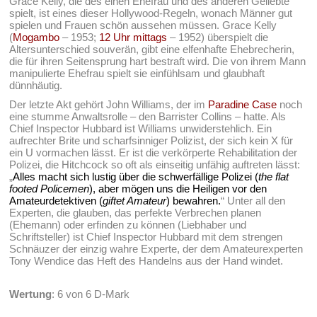
Grace Kelly, die des einen Ehefrau und des anderen Geliebte
spielt, ist eines dieser Hollywood-Regeln, wonach Männer gut
spielen und Frauen schön aussehen müssen. Grace Kelly
(
Mogambo
– 1953;
12 Uhr mittags
– 1952) überspielt die
Altersunterschied souverän, gibt eine elfenhafte Ehebrecherin,
die für ihren Seitensprung hart bestraft wird. Die von ihrem Mann
manipulierte Ehefrau spielt sie einfühlsam und glaubhaft
dünnhäutig.
Der letzte Akt gehört John Williams, der im
Paradine Case
noch
eine stumme Anwaltsrolle – den Barrister Collins – hatte. Als
Chief Inspector Hubbard ist Williams unwiderstehlich. Ein
aufrechter Brite und scharfsinniger Polizist, der sich kein X für
ein U vormachen lässt. Er ist die verkörperte Rehabilitation der
Polizei, die Hitchcock so oft als einseitig unfähig auftreten lässt:
„
Alles macht sich lustig über die schwerfällige Polizei (
the flat
footed Policemen
), aber mögen uns die Heiligen vor den
Amateurdetektiven (
giftet Amateur
) bewahren.
“ Unter all den
Experten, die glauben, das perfekte Verbrechen planen
(Ehemann) oder erfinden zu können (Liebhaber und
Schriftsteller) ist Chief Inspector Hubbard mit dem strengen
Schnäuzer der einzig wahre Experte, der dem Amateurexperten
Tony Wendice das Heft des Handelns aus der Hand windet.
Wertung
: 6 von 6 D-Mark