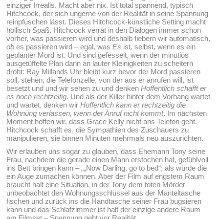
einziger Irrealis. Macht aber nix. Ist total spannend, typisch
Hitchcock, der sich ungerne von der Realität in seine Spannung
reinpfuschen lässt. Dieses Hitchcock-künstliche Setting macht
höllisch Spaß. Hitchcock verrät in den Dialogen immer schon
vorher, was passieren wird und deshalb fiebern wir automatisch,
ob
es passieren wird – egal, was
Es
ist, selbst, wenn es ein
geplanter Mord ist. Und sind gefesselt, wenn der minutiös
ausgetüftelte Plan dann an lauter Kleinigkeiten zu scheitern
droht: Ray Millands Uhr bleibt kurz bevor der Mord passieren
soll, stehen, die Telefonzelle, von der aus er anrufen will, ist
besetzt und und wir sehen zu und denken
Hoffentlich schafft er
es noch rechtzeitig
. Und als der Killer hinter dem Vorhang wartet
und wartet, denken wir
Hoffentlich kann er rechtzeitig die
Wohnung verlassen, wenn der Anruf nicht kommt
. Im nächsten
Moment hoffen wir, dass Grace Kelly nicht ans Telefon geht.
Hitchcock schafft es, die Sympathien des Zuschauers zu
manipulieren, sie binnen Minuten mehrmals neu auszurichten.
Wir erlauben uns sogar zu glauben, dass Ehemann Tony seine
Frau, nachdem die gerade einen Mann erstochen hat, gefühlvoll
ins Bett bringen kann – „„Now Darling, go to bed“; als würde die
ein Auge zumachen können. Aber der Film auf engstem Raum
braucht halt eine Situation, in der Tony dem toten Mörder
unbeobachtet den Wohnungsschlüssel aus der Manteltasche
fischen und zurück ins die Handtasche seiner Frau bugsieren
kann und das Schlafzimmer ist halt der einzige andere Raum
am Filmset – Spannung geht vor Realität.