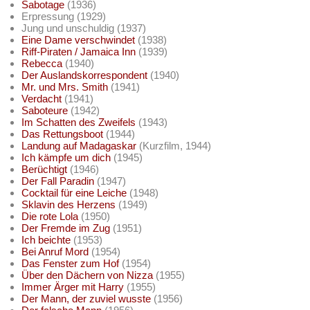
Sabotage
(1936)
Erpressung (1929)
Jung und unschuldig (1937)
Eine Dame verschwindet
(1938)
Riff-Piraten / Jamaica Inn
(1939)
Rebecca
(1940)
Der Auslandskorrespondent
(1940)
Mr. und Mrs. Smith
(1941)
Verdacht
(1941)
Saboteure
(1942)
Im Schatten des Zweifels
(1943)
Das Rettungsboot
(1944)
Landung auf Madagaskar
(Kurzfilm, 1944)
Ich kämpfe um dich
(1945)
Berüchtigt
(1946)
Der Fall Paradin
(1947)
Cocktail für eine Leiche
(1948)
Sklavin des Herzens
(1949)
Die rote Lola
(1950)
Der Fremde im Zug
(1951)
Ich beichte
(1953)
Bei Anruf Mord
(1954)
Das Fenster zum Hof
(1954)
Über den Dächern von Nizza
(1955)
Immer Ärger mit Harry
(1955)
Der Mann, der zuviel wusste
(1956)