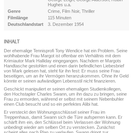
Hughes u.a.
Genre
Crime, Film Noir, Thriller
Filmlänge
115 Minuten
Deutschlandstart
3. Dezember 1954
INHALT
Der ehemalige Tennisprofi Tony Wendice hat ein Problem. Seine
wohlhabende Frau Margot ist offenbar ein Verhältnis mit dem
Krimiautor Mark Halliday eingegangen. Nachdem er Margots
Handtasche gestohlen und einen darin befindlichen Liebesbrief
von Mark gelesen hat, steht für ihn fest: Er muss seine Frau
beseitigen, um an ihr Vermögen heranzukommen. Ohne ihr Geld
könnte er seinen aufwändigen Lebensstil nicht finanzieren.
Geschickt manipuliert er seinen ehemaligen Studienkollegen,
den Hochstapler Charles Swann, um ihn dazu zu bringen, seine
Frau zu ermorden, während er selbst mit seinem Nebenbuhler
einen Club besucht und so ein perfektes Alibi hat.
Er versteckt den Wohnungsschlüssel seiner Frau im
Treppenhaus, damit Swann sich die Türe aufsperren kann. Er
schärft ihm ein, den Schlüssel beim Verlassen der Wohnung
unbedingt wieder am selben Ort zu verstecken. Zunächst
scheint alles nach Plan zu verlaufen. Swann dringt zur