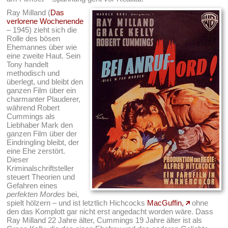
Ray Milland (
Das
verlorene Wochenende
– 1945) zieht sich die
Rolle des bösen
Ehemannes über wie
eine zweite Haut. Sein
Tony handelt
methodisch und
überlegt, und bleibt den
ganzen Film über ein
charmanter Plauderer,
während Robert
Cummings als
Liebhaber Mark den
ganzen Film über der
Eindringling bleibt, der
eine Ehe zerstört.
Dieser
Kriminalschriftsteller
steuert Theorien und
Gefahren eines
perfekten Mordes
bei,
spielt hölzern – und ist letztlich Hichcocks
MacGuffin,
ohne
den das Komplott gar nicht erst angedacht worden wäre. Dass
Ray Milland 22 Jahre älter, Cummings 19 Jahre älter ist als