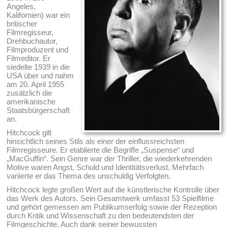
Angeles,
Kalifornien) war ein
britischer
Filmregisseur,
Drehbuchautor,
Filmproduzent und
Filmeditor. Er
siedelte 1939 in die
USA über und nahm
am 20. April 1955
zusätzlich die
amerikanische
Staatsbürgerschaft
an.
Hitchcock gilt
hinsichtlich seines Stils als einer der einflussreichsten
Filmregisseure. Er etablierte die Begriffe „Suspense“ und
„MacGuffin“. Sein Genre war der Thriller, die wiederkehrenden
Motive waren Angst, Schuld und Identitätsverlust. Mehrfach
variierte er das Thema des unschuldig Verfolgten.
Hitchcock legte großen Wert auf die künstlerische Kontrolle über
das Werk des Autors. Sein Gesamtwerk umfasst 53 Spielfilme
und gehört gemessen am Publikumserfolg sowie der Rezeption
durch Kritik und Wissenschaft zu den bedeutendsten der
Filmgeschichte. Auch dank seiner bewussten