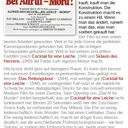
kauft, kauft man die
Konstruktion. Die
Konstruktion macht es
zu einem Hit. Wenn
man das ändert, ruiniert
man das, was man
soeben gekauft hat.
“
Der Film ist eine seiner
besten Arbeiten geworden. Weil er für jede Szene die perfekten
Kamerapositionen gefunden hat. Weil er die richtigen
Schauspieler gefunden hat. Weil er bei seinem erst dritten
Farbfilm (nach
Cocktail für eine Leiche
, 1948 und
Sklavin des
Herzens
, 1949) die Farbe zum eigenen Akteur macht.
Hitchcock dreht gern auf beengtem Raum. Er kann dort besser
mit extremen Einstellungen experimentieren. Das gelingt mal
besser (
Das Rettungsboot
– 1944), mal weniger gut (
Cocktail für
eine Leiche
– 1948), im vorliegenden Fall nutzt er die natürliche
Schwäche eines dialoglastigen Stücks für das (visuell wirkende)
Medium Film für seine Zwecke. Sein Opening von „Dial M for
Murder“ erklärt beispielhaft, was an
Cocktail für eine Leiche
nicht
funktioniert hat: Binnen 20 Sekunden weiß hier der Zuschauer:
Grace Kelly ist verheiratet mit Ray Milland. Die Ehe ist wenig
leidenschaftlich. Kein Wunder: Sie hat einen Liebhaber. Dass die
Ehe wenig leidenschaftlich ist, macht ein dröger Kuss ebenso
deutlich, wie die anschließende Frühstücksimpression – sie liest
Zeitung, er sortiert den Frühstückstisch um, beide sprechen