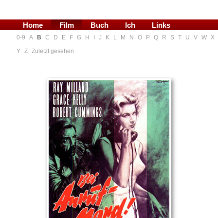
Home
Film
Buch
Ich
Links
0-9
A
B
C
D
E
F
G
H
I
J
K
L
M
N
O
P
Q
R
S
T
U
V
W
X
Blog
Y
Z
Zuletzt gesehen