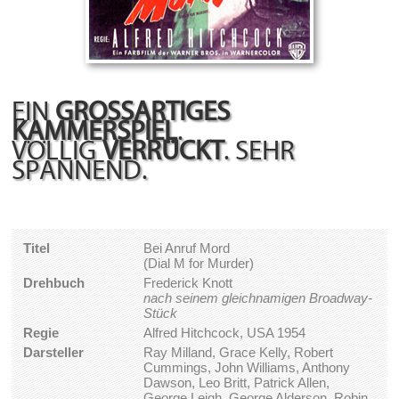
EIN
GROSSARTIGES K
AMMERSPIEL
.
VÖLLIG
VERRÜCKT
. SEHR
SPANNEND.
Titel
Bei Anruf Mord
(Dial M for Murder)
Drehbuch
Frederick Knott
nach seinem gleichnamigen Broadway-
Stück
Regie
Alfred Hitchcock, USA 1954
Darsteller
Ray Milland, Grace Kelly, Robert
Cummings, John Williams, Anthony
Dawson, Leo Britt, Patrick Allen,
George Leigh, George Alderson, Robin