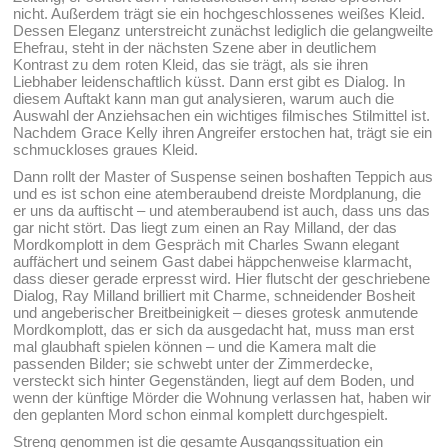
nicht. Außerdem trägt sie ein hochgeschlossenes weißes Kleid.
Dessen Eleganz unterstreicht zunächst lediglich die gelangweilte
Ehefrau, steht in der nächsten Szene aber in deutlichem
Kontrast zu dem roten Kleid, das sie trägt, als sie ihren
Liebhaber leidenschaftlich küsst. Dann erst gibt es Dialog. In
diesem Auftakt kann man gut analysieren, warum auch die
Auswahl der Anziehsachen ein wichtiges filmisches Stilmittel ist.
Nachdem Grace Kelly ihren Angreifer erstochen hat, trägt sie ein
schmuckloses graues Kleid.
Dann rollt der Master of Suspense seinen boshaften Teppich aus
und es ist schon eine atemberaubend dreiste Mordplanung, die
er uns da auftischt – und atemberaubend ist auch, dass uns das
gar nicht stört. Das liegt zum einen an Ray Milland, der das
Mordkomplott in dem Gespräch mit Charles Swann elegant
auffächert und seinem Gast dabei häppchenweise klarmacht,
dass dieser gerade erpresst wird. Hier flutscht der geschriebene
Dialog, Ray Milland brilliert mit Charme, schneidender Bosheit
und angeberischer Breitbeinigkeit – dieses grotesk anmutende
Mordkomplott, das er sich da ausgedacht hat, muss man erst
mal glaubhaft spielen können – und die Kamera malt die
passenden Bilder; sie schwebt unter der Zimmerdecke,
versteckt sich hinter Gegenständen, liegt auf dem Boden, und
wenn der künftige Mörder die Wohnung verlassen hat, haben wir
den geplanten Mord schon einmal komplett durchgespielt.
Streng genommen ist die gesamte Ausgangssituation ein