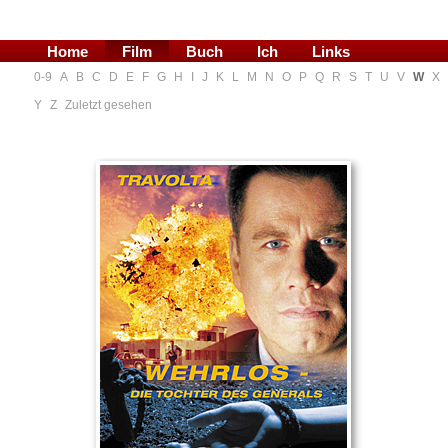
Home
Film
Buch
Ich
Links
0-9
A
B
C
D
E
F
G
H
I
J
K
L
M
N
O
P
Q
R
S
T
U
V
W
X
Blog
Y
Z
Zuletzt gesehen