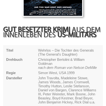
GUT BESETZTER KRIMI
AUS DEM
INNENLEBEN DES
US-MILITÄRS
Titel
Wehrlos – Die Tochter des Generals
(The General's Daughter)
Drehbuch
Christopher Bertolini & William
Goldman
nach dem Roman von Nelson DeMille
Regie
Simon West, USA 1999
Darsteller
John Travolta, Madeleine Stowe,
James Woods, James Cromwell,
Timothy Hutton, Leslie Stefanson,
Daniel von Bargen, Clarence Williams
III, Peter Weireter, Mark Boone, John
Beasley, Boyd Kestner, Brad Beyer,
John Benjamin Hickey, Rick Dial u.a.