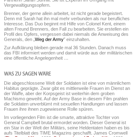
Vergewaltigungsopfern.
Brenner, der gerne allein arbeitet, ist nicht gerade begeistert.
Denn mit Sarah hat ihn mal mehr verbunden als nur berufliches
Interesse. Das Duo beginnt mit Hilfe von Colonel Kent, einem
alten Freund Brenners, den Fall zu bearbeiten. Sie erstellen ein
Profil des Opfers, vergessen dabei niemals die Anweisung des
Generals, den „
Weg der Army
” einzuhalten.
Zur Aufklärung bleiben gerade mal 36 Stunden. Danach muss
das FBI informiert werden und damit würde aus der militärischen
eine öffentliche Angelegenheit …
WAS ZU SAGEN WÄRE
Die abgeschlossene Welt der Soldaten ist eine von männlichem
Habitus geprägte. Zwar gibt es mittlerweile Frauen im Dienst an
der Waffe, aber der Korpsgeist ist weiterhin dem groben
Machismo geweiht. Auf der Army Base in diesem Film prahlen
die Soldaten unverblümt mit sexuellen Handlungen und lassen
Frauen ihre ihnen zugewiesene Rolle spüren.
Im vorliegenden Film ist die smarte, attraktive Tochter von
General Campbell brutal ermordet worden. Dieser General ist
ein Star in der Welt der Militärs, seine Heldentaten haben es bis
aufs Titelblatt des TIME Magazins geschafft. James Cromwell