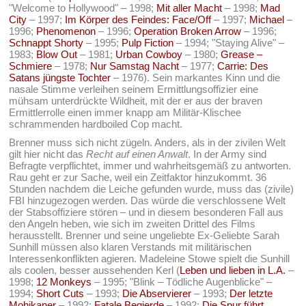
"Welcome to Hollywood" – 1998;
Mit aller Macht
– 1998;
Mad
City
– 1997;
Im Körper des Feindes: Face/Off
– 1997;
Michael
–
1996;
Phenomenon
– 1996;
Operation Broken Arrow
– 1996;
Schnappt Shorty
– 1995;
Pulp Fiction
– 1994; "Staying Alive" –
1983;
Blow Out
– 1981;
Urban Cowboy
– 1980;
Grease –
Schmiere
– 1978;
Nur Samstag Nacht
– 1977;
Carrie: Des
Satans jüngste Tochter
– 1976). Sein markantes Kinn und die
nasale Stimme verleihen seinem Ermittlungsoffizier eine
mühsam unterdrückte Wildheit, mit der er aus der braven
Ermittlerrolle einen immer knapp am Militär-Klischee
schrammenden hardboiled Cop macht.
Brenner muss sich nicht zügeln. Anders, als in der zivilen Welt
gilt hier nicht das
Recht auf einen Anwalt
. In der Army sind
Befragte verpflichtet, immer und wahrheitsgemäß zu antworten.
Rau geht er zur Sache, weil ein Zeitfaktor hinzukommt. 36
Stunden nachdem die Leiche gefunden wurde, muss das (zivile)
FBI hinzugezogen werden. Das würde die verschlossene Welt
der Stabsoffiziere stören – und in diesem besonderen Fall aus
den Angeln heben, wie sich im zweiten Drittel des Films
herausstellt. Brenner und seine ungeliebte Ex-Geliebte Sarah
Sunhill müssen also klaren Verstands mit militärischen
Interessenkonflikten agieren. Madeleine Stowe spielt die Sunhill
als coolen, besser aussehenden Kerl (
Leben und lieben in L.A.
–
1998;
12 Monkeys
– 1995; "Blink – Tödliche Augenblicke" –
1994;
Short Cuts
– 1993;
Die Abservierer
– 1993;
Der letzte
Mohikaner
– 1992;
Fatale Begierde
– 1992;
Die Spur führt