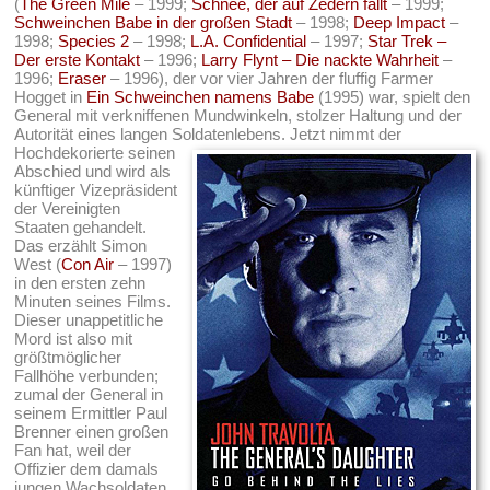
(
The Green Mile
– 1999;
Schnee, der auf Zedern fällt
– 1999;
Schweinchen Babe in der großen Stadt
– 1998;
Deep Impact
–
1998;
Species 2
– 1998;
L.A. Confidential
– 1997;
Star Trek –
Der erste Kontakt
– 1996;
Larry Flynt – Die nackte Wahrheit
–
1996;
Eraser
– 1996), der vor vier Jahren der fluffig Farmer
Hogget in
Ein Schweinchen namens Babe
(1995) war, spielt den
General mit verkniffenen Mundwinkeln, stolzer Haltung und der
Autorität eines langen Soldatenlebens.
Jetzt nimmt der
Hochdekorierte seinen
Abschied und wird als
künftiger Vizepräsident
der Vereinigten
Staaten gehandelt.
Das erzählt Simon
West (
Con Air
– 1997)
in den ersten zehn
Minuten seines Films.
Dieser unappetitliche
Mord ist also mit
größtmöglicher
Fallhöhe verbunden;
zumal der General in
seinem Ermittler Paul
Brenner einen großen
Fan hat, weil der
Offizier dem damals
jungen Wachsoldaten