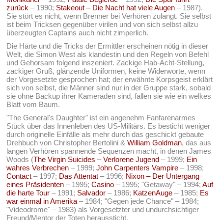
zurück
– 1990;
Stakeout – Die Nacht hat viele Augen
– 1987).
Sie stört es nicht, wenn Brenner bei Verhören zulangt. Sie selbst
ist beim Tricksen gegenüber virilen und von sich selbst allzu
überzeugten Captains auch nicht zimperlich.
Die Härte und die Tricks der Ermittler erscheinen nötig in dieser
Welt, die Simon West als klandestin und den Regeln von Befehl
und Gehorsam folgend inszeniert. Zackige Hab-Acht-Stellung,
zackiger Gruß, glänzende Uniformen, keine Widerworte, wenn
der Vorgesetzte gesprochen hat; der erwähnte Korpsgeist erklärt
sich von selbst, die Männer sind nur in der Gruppe stark, sobald
sie ohne Backup ihrer Kameraden sind, fallen sie wie ein welkes
Blatt vom Baum.
"The General's Daughter" ist ein angenehm Fanfarenarmes
Stück über das Innenleben des US-Militärs. Es besticht weniger
durch originelle Einfälle als mehr durch das geschickt gebaute
Drehbuch von Christopher Bertolini &
William Goldman
, das aus
langen Verhören spannende Sequenzen macht, in denen James
Woods (
The Virgin Suicides – Verlorene Jugend
– 1999;
Ein
wahres Verbrechen
– 1999;
John Carpenters Vampire
– 1998;
Contact
– 1997;
Das Attentat
– 1996;
Nixon – Der Untergang
eines Präsidenten
– 1995;
Casino
– 1995; "Getaway" – 1994;
Auf
die harte Tour
– 1991;
Salvador
– 1986;
KatzenAuge
– 1985;
Es
war einmal in Amerika
– 1984; "Gegen jede Chance" – 1984;
"Videodrome" – 1983) als Vorgesetzter und undurchsichtiger
Freund/Mentor der Toten heraussticht.