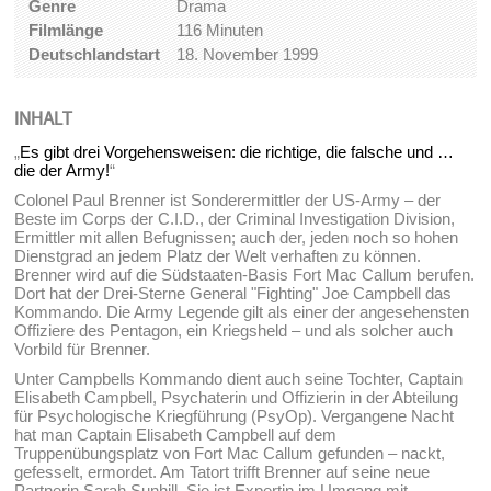
Genre
Drama
Filmlänge
116 Minuten
Deutschlandstart
18. November 1999
INHALT
„
Es gibt drei Vorgehensweisen: die richtige, die falsche und …
die der Army!
“
Colonel Paul Brenner ist Sonderermittler der US-Army – der
Beste im Corps der C.I.D., der Criminal Investigation Division,
Ermittler mit allen Befugnissen; auch der, jeden noch so hohen
Dienstgrad an jedem Platz der Welt verhaften zu können.
Brenner wird auf die Südstaaten-Basis Fort Mac Callum berufen.
Dort hat der Drei-Sterne General "Fighting" Joe Campbell das
Kommando. Die Army Legende gilt als einer der angesehensten
Offiziere des Pentagon, ein Kriegsheld – und als solcher auch
Vorbild für Brenner.
Unter Campbells Kommando dient auch seine Tochter, Captain
Elisabeth Campbell, Psychaterin und Offizierin in der Abteilung
für Psychologische Kriegführung (PsyOp). Vergangene Nacht
hat man Captain Elisabeth Campbell auf dem
Truppenübungsplatz von Fort Mac Callum gefunden – nackt,
gefesselt, ermordet. Am Tatort trifft Brenner auf seine neue
Partnerin Sarah Sunhill. Sie ist Expertin im Umgang mit