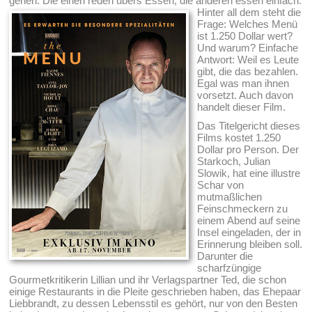
gehen. Die einen reden übers Essen, die anderen essen einfach.
Hinter all dem steht die
Frage: Welches Menü
ist 1.250 Dollar wert?
Und warum? Einfache
Antwort: Weil es Leute
gibt, die das bezahlen.
Egal was man ihnen
vorsetzt. Auch davon
handelt dieser Film.
Das Titelgericht dieses
Films kostet 1.250
Dollar pro Person. Der
Starkoch, Julian
Slowik, hat eine illustre
Schar von
mutmaßlichen
Feinschmeckern zu
einem Abend auf seine
Insel eingeladen, der in
Erinnerung bleiben soll.
Darunter die
scharfzüngige
Gourmetkritikerin Lillian und ihr Verlagspartner Ted, die schon
einige Restaurants in die Pleite geschrieben haben, das Ehepaar
Liebbrandt, zu dessen Lebensstil es gehört, nur von den Besten