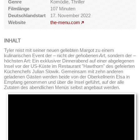
Genre
Komödie, Thriller
Filmlänge
107 Minuten
Deutschlandstart
17. November 2022
Website
the-menu.com
INHALT
Tyler reist mit seiner neuen geliebten Margot zu einem
kulinarischen Event der – nicht
der gehobenen Art
, sondern der –
höchsten Art: Ein exklusiver Dinnerabend auf einer abgelegenen
Insel vor der US-Küste im Restaurant "Hawthorn" des gefeierten
Küchenchefs Julian Slowik. Gemeinsam mit zehn anderen
geladenen Gästen werden beide von der Oberkellnerin Elsa in
Empfang genommen und über die Insel geführt, auf der alle
Zutaten des abendlichen Menüs selbst angebaut werden.