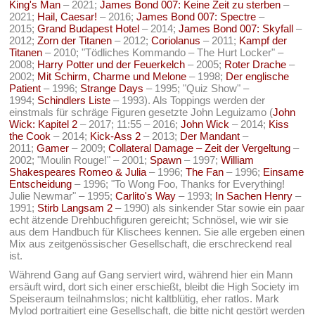
King's Man
– 2021;
James Bond 007: Keine Zeit zu sterben
–
2021;
Hail, Caesar!
– 2016;
James Bond 007: Spectre
–
2015;
Grand Budapest Hotel
– 2014;
James Bond 007: Skyfall
–
2012;
Zorn der Titanen
– 2012;
Coriolanus
– 2011;
Kampf der
Titanen
– 2010; "Tödliches Kommando – The Hurt Locker" –
2008;
Harry Potter und der Feuerkelch
– 2005;
Roter Drache
–
2002;
Mit Schirm, Charme und Melone
– 1998;
Der englische
Patient
– 1996;
Strange Days
– 1995; "Quiz Show" –
1994;
Schindlers Liste
– 1993). Als Toppings werden der
einstmals für schräge Figuren gesetzte John Leguizamo (
John
Wick: Kapitel 2
– 2017; 11:55 – 2016;
John Wick
– 2014;
Kiss
the Cook
– 2014;
Kick-Ass 2
– 2013;
Der Mandant
–
2011;
Gamer
– 2009;
Collateral Damage – Zeit der Vergeltung
–
2002; "Moulin Rouge!" – 2001;
Spawn
– 1997;
William
Shakespeares Romeo & Julia
– 1996;
The Fan
– 1996;
Einsame
Entscheidung
– 1996; "To Wong Foo, Thanks for Everything!
Julie Newmar" – 1995;
Carlito's Way
– 1993;
In Sachen Henry
–
1991;
Stirb Langsam 2
– 1990) als sinkender Star sowie ein paar
echt ätzende Drehbuchfiguren gereicht; Schnösel, wie wir sie
aus dem Handbuch für Klischees kennen. Sie alle ergeben einen
Mix aus zeitgenössischer Gesellschaft, die erschreckend real
ist.
Während Gang auf Gang serviert wird, während hier ein Mann
ersäuft wird, dort sich einer erschießt, bleibt die High Society im
Speiseraum teilnahmslos; nicht kaltblütig, eher ratlos. Mark
Mylod portraitiert eine Gesellschaft, die bitte nicht gestört werden