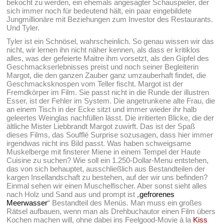
bekocht zu werden, ein ehemals angesagter Schauspieler, der
sich immer noch für bedeutend hält, ein paar eingebildete
Jungmillionäre mit Beziehungen zum Investor des Restaurants.
Und Tyler.
Tyler ist ein Schnösel, wahrscheinlich. So genau wissen wir das
nicht, wir lernen ihn nicht näher kennen, als dass er kritiklos
alles, was der gefeierte Maitre ihm vorsetzt, als den Gipfel des
Geschmackserlebnisses preist und noch seiner Begleiterin
Margot, die den ganzen Zauber ganz umzauberhaft findet, die
Geschmacksknospen vom Teller fischt. Margot ist der
Fremdkörper im Film. Sie passt nicht in die Runde der illustren
Esser, ist der Fehler im System. Die angetrunkene alte Frau, die
an einem Tisch in der Ecke sitzt und immer wieder ihr halb
geleertes Weinglas nachfüllen lässt. Die irritierten Blicke, die der
ältliche Mister Liebbrandt Margot zuwirft. Das ist der Spaß
dieses Films, das Soufflé Surprise sozusagen, dass hier immer
irgendwas nicht ins Bild passt. Was haben schweigsame
Muskelberge mit finsterer Miene in einem Tempel der Haute
Cuisine zu suchen? Wie soll ein 1.250-Dollar-Menu entstehen,
das von sich behauptet, ausschließlich aus Bestandteilen der
kargen Insellandschaft zu bestehen, auf der wir uns befinden?
Einmal sehen wir einen Muschelfischer. Aber sonst sieht alles
nach Holz und Sand aus und prompt ist „
gefrorenes
Meerwasser
“ Bestandteil des Menüs. Man muss ein großes
Rätsel aufbauen, wenn man als Drehbuchautor einen Film übers
Kochen machen will, ohne dabei ins Feelgood-Movie à la
Kiss