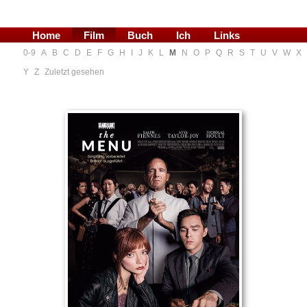
Home
Film
Buch
Ich
Links
0-9
A
B
C
D
E
F
G
H
I
J
K
L
M
N
O
P
Q
R
S
T
U
V
W
X
Blog
Y
Z
Zuletzt gesehen