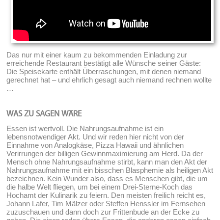
Das nur mit einer kaum zu bekommenden Einladung zur
erreichende Restaurant bestätigt alle Wünsche seiner Gäste:
Die Speisekarte enthält Überraschungen, mit denen niemand
gerechnet hat – und ehrlich gesagt auch niemand rechnen wollte
…
WAS ZU SAGEN WÄRE
Essen ist wertvoll. Die Nahrungsaufnahme ist ein
lebensnotwendiger Akt. Und wir reden hier nicht von der
Einnahme von Analogkäse, Pizza Hawaii und ähnlichen
Verirrungen der billigen Gewinnmaximierung am Herd. Da der
Mensch ohne Nahrungsaufnahme stirbt, kann man den Akt der
Nahrungsaufnahme mit ein bisschen Blasphemie als heiligen Akt
bezeichnen. Kein Wunder also, dass es Menschen gibt, die um
die halbe Welt fliegen, um bei einem Drei-Sterne-Koch das
Hochamt der Kulinarik zu feiern. Den meisten freilich reicht es,
Johann Lafer, Tim Mälzer oder Steffen Henssler im Fernsehen
zuzuschauen und dann doch zur Frittenbude an der Ecke zu