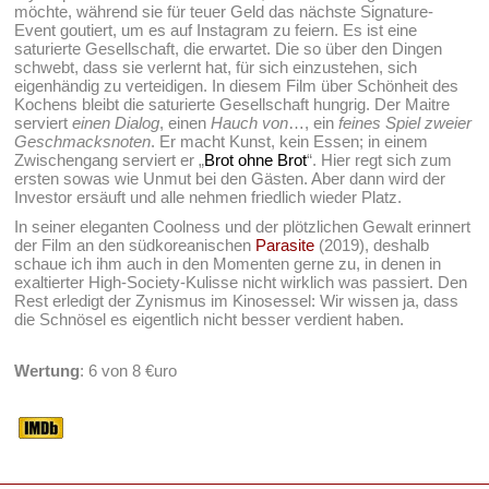
möchte, während sie für teuer Geld das nächste Signature-
Event goutiert, um es auf Instagram zu feiern. Es ist eine
saturierte Gesellschaft, die erwartet. Die so über den Dingen
schwebt, dass sie verlernt hat, für sich einzustehen, sich
eigenhändig zu verteidigen. In diesem Film über Schönheit des
Kochens bleibt die saturierte Gesellschaft hungrig. Der Maitre
serviert
einen Dialog
, einen
Hauch von
…, ein
feines Spiel zweier
Geschmacksnoten
. Er macht Kunst, kein Essen; in einem
Zwischengang serviert er „
Brot ohne Brot
“. Hier regt sich zum
ersten sowas wie Unmut bei den Gästen. Aber dann wird der
Investor ersäuft und alle nehmen friedlich wieder Platz.
In seiner eleganten Coolness und der plötzlichen Gewalt erinnert
der Film an den südkoreanischen
Parasite
(2019), deshalb
schaue ich ihm auch in den Momenten gerne zu, in denen in
exaltierter High-Society-Kulisse nicht wirklich was passiert. Den
Rest erledigt der Zynismus im Kinosessel: Wir wissen ja, dass
die Schnösel es eigentlich nicht besser verdient haben.
Wertung
: 6 von 8 €uro