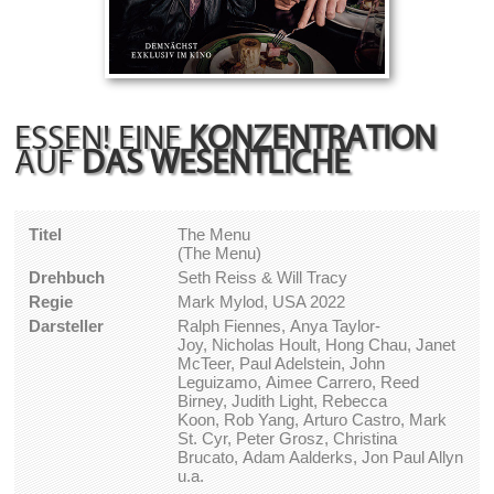
ESSEN! EINE
KONZENTRATION
AUF
DAS WESENTLICHE
Titel
The Menu
(The Menu)
Drehbuch
Seth Reiss & Will Tracy
Regie
Mark Mylod, USA 2022
Darsteller
Ralph Fiennes, Anya Taylor-
Joy, Nicholas Hoult, Hong Chau, Janet
McTeer, Paul Adelstein, John
Leguizamo, Aimee Carrero, Reed
Birney, Judith Light, Rebecca
Koon, Rob Yang, Arturo Castro, Mark
St. Cyr, Peter Grosz, Christina
Brucato, Adam Aalderks, Jon Paul Allyn
u.a.