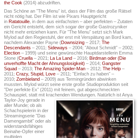
the Cook
(2014) abzudriften.
Das Schöne an "The Menu" ist, dass der Film das große Rätsel
nicht nötig hat. Der Film ist wie Pixars Hauptgericht
in
Ratatouille
, in dem aus einfachsten – aber perfekten – Zutaten
ein Gericht entsteht, dem sich sogar der große Gastrozyniker
nicht mehr entziehen kann. Für "The Menu" setzt sich Mark
Mylod auf den Regiestuhl, der erst mit Verspätung an Bord kam,
nachdem Alexander Payne (
Downsizing
– 2017;
The
Descendants
– 2011;
Sideways
– 2004; "About Schmidt" – 2002;
Election
– 1999) und seine gewünschte Hauptdarstellerin Emma
Stone (
Cruella
– 2021;
La La Land
– 2016;
Birdman oder (Die
unverhoffte Macht der Ahnungslosigkeit)
– 2014;
Gangster
Squad
– 2013;
The Amazing Spider-Man
– 2012;
The Help
–
2011;
Crazy, Stupid, Love
– 2011; "Einfach zu haben" –
2010;
Zombieland
– 2009) aus Termingründen abwinken
mussten. Mylod würzt seine erste große Studioproduktion seit
"Der perfekte Ex" (2011) mit feinem, gut abgeschmeckten
Schauspiel, statt mit krachenden Wendungen.
Natürlich ist Anya
Taylor-Joy gerade in
aller Munde; ob als
Schachspielerin in der
Streamingserie "Das
Damengambit" oder als
widerstandsfähiges
Beinahe-Opfer einer
multiplen