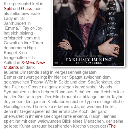
Killerpersönlichkeit in
Split
und
Glass
, oder
als selbstbewusste
Lady im 18.
Jahrhundert in
"Emma.", Taylor-Joy
hat sich bislang
erfolgreich vom mit
Gewalt an ihre Türen
donnernden High-
Budget-Kino
ferngehalten – ihr
Auftritt in
X-Men: New
Mutants
ist dank
äußerer Umstände selig in Vergessenheit geraten.
Bemerkenswert gelingt ihr hier der Spagat zwischen dem
gelangweilten Trophy-Wife in Seide und dem Straßenköter, der
das Flair der Gosse nie ganz ablegen kann; wobei Mylods
Sympathien in dem hehren Rund aus Schönen und Reichen klar
bei der Gosse liegen. Der Film braucht nicht lange, um in Taylor-
Joy neben den ganzen Karikaturen reicher Typen die eigentliche
Hauptfigur des Thrillers zu erkennen. Ja, es wird ein Thriller,
denn ihr Gegenspieler ist der erratische Koch, der ganz
unerwartet in ihr eine Gleichgesinnte erkennt. Ralph Fiennes
spielt ihn mit dem waidwunden Blick eines Menschen, der seine
geliebte Kunst an teuer bezahlenden Kretins vergeudet (
The