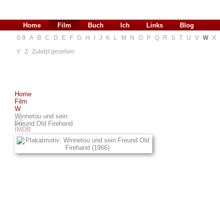
Home
Film
Buch
Ich
Links
Blog
0-9
A
B
C
D
E
F
G
H
I
J
K
L
M
N
O
P
Q
R
S
T
U
V
W
X
Y
Z
Zuletzt gesehen
Home
Film
W
Winnetou und sein
Freund Old Firehand