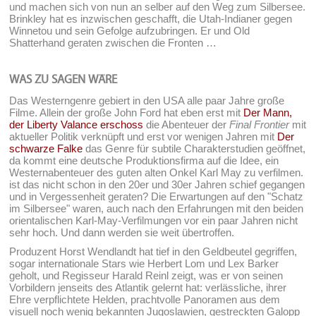
und machen sich von nun an selber auf den Weg zum Silbersee.
Brinkley hat es inzwischen geschafft, die Utah-Indianer gegen
Winnetou und sein Gefolge aufzubringen. Er und Old
Shatterhand geraten zwischen die Fronten …
WAS ZU SAGEN WÄRE
Das Westerngenre gebiert in den USA alle paar Jahre große
Filme. Allein der große John Ford hat eben erst mit
Der Mann,
der Liberty Valance erschoss
die Abenteuer der
Final Frontier
mit
aktueller Politik verknüpft und erst vor wenigen Jahren mit
Der
schwarze Falke
das Genre für subtile Charakterstudien geöffnet,
da kommt eine deutsche Produktionsfirma auf die Idee, ein
Westernabenteuer des guten alten Onkel Karl May zu verfilmen.
ist das nicht schon in den 20er und 30er Jahren schief gegangen
und in Vergessenheit geraten? Die Erwartungen auf den "Schatz
im Silbersee" waren, auch nach den Erfahrungen mit den beiden
orientalischen Karl-May-Verfilmungen vor ein paar Jahren nicht
sehr hoch. Und dann werden sie weit übertroffen.
Produzent Horst Wendlandt hat tief in den Geldbeutel gegriffen,
sogar internationale Stars wie Herbert Lom und Lex Barker
geholt, und Regisseur Harald Reinl zeigt, was er von seinen
Vorbildern jenseits des Atlantik gelernt hat: verlässliche, ihrer
Ehre verpflichtete Helden, prachtvolle Panoramen aus dem
visuell noch wenig bekannten Jugoslawien, gestreckten Galopp