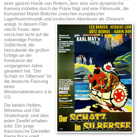
einer ganzen Horde von Reitern, dem eine sehr dynamische
Kamera mühelos durch die Prärie folgt und eine Filmmusik, die
Komponist Martin Böttcher zwischen europäischer
Lagerfeuerromantik und exotischem Abenteuer als Ohrwurm
anlegt.
In diesem Film
steckt Feuer, aber
verzichtet nicht auf die
notwendige Portion
Süßlichkeit, die
hierzulande die großen
Erfolge an der
Kinokasse der
vergangenen Jahre
garantiert hat. "Der
Schatz im Silbersee" ist
die deutsche Fassung
eines
Westernabenteuers à la
US.
Die beiden Helden,
Winnetou und Old
Shatterhand, sind über
jeden Zweifel erhaben
edel. Der junge
französische Darsteller
Pierre Brice spielt