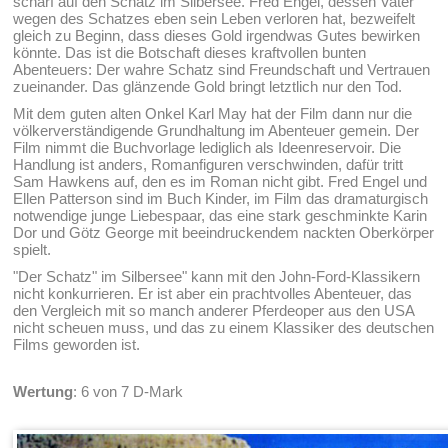
scharf auf den Schatz im Silbersee. Fred Engel, dessen Vater
wegen des Schatzes eben sein Leben verloren hat, bezweifelt
gleich zu Beginn, dass dieses Gold irgendwas Gutes bewirken
könnte. Das ist die Botschaft dieses kraftvollen bunten
Abenteuers: Der wahre Schatz sind Freundschaft und Vertrauen
zueinander. Das glänzende Gold bringt letztlich nur den Tod.
Mit dem guten alten Onkel Karl May hat der Film dann nur die
völkerverständigende Grundhaltung im Abenteuer gemein. Der
Film nimmt die Buchvorlage lediglich als Ideenreservoir. Die
Handlung ist anders, Romanfiguren verschwinden, dafür tritt
Sam Hawkens auf, den es im Roman nicht gibt. Fred Engel und
Ellen Patterson sind im Buch Kinder, im Film das dramaturgisch
notwendige junge Liebespaar, das eine stark geschminkte Karin
Dor und Götz George mit beeindruckendem nackten Oberkörper
spielt.
"Der Schatz" im Silbersee" kann mit den John-Ford-Klassikern
nicht konkurrieren. Er ist aber ein prachtvolles Abenteuer, das
den Vergleich mit so manch anderer Pferdeoper aus den USA
nicht scheuen muss, und das zu einem Klassiker des deutschen
Films geworden ist.
Wertung
: 6 von 7 D-Mark