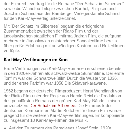
der Filmrechtevertrag für die Romane "Der Schatz im Silbersee"
sowie die Winnetou-Trilogie zwischen Barthel, Philipsen und
Joachim Schmid aus der Bamberger Verlegersfamilie Schmid
für den Karl-May-Verlag unterzeichnet.
Mit "Der Schatz im Silbersee" begann die erfolgreiche
Zusammenarbeit zwischen der Rialto Film und der
jugoslawischen staatlichen Filmfirma Jadran Film, die aufgrund
mehrerer in Jugoslawien entstandener Sandalenfilme bereits
über große Erfahrung mit aufwändigen Kostüm- und Reiterfilmen
verfügte.
Karl-May-Verfilmungen im Kino
Erste Verfilmungen von Karl-May-Romanen erschienen bereits
in den 1920er-Jahren als schwarz-weiße Stummfilme. Der erste
Tonfilm war der Schwarzweißfilm Durch die Wüste von 1936,
und der erste Farbfilm war 1958 Die Sklavenkarawane.
1962 begann der deutsche Filmproduzent Horst Wendlandt von
der Rialto Film unter der Regie von Harald Reinl die Produktion
des populärsten Romans der grünen Karl-May-Bände filmisch
umzusetzen:
Der Schatz im Silbersee
. Die Filmmusik des
deutschen Komponisten Martin Böttcher für diesen Film wurde
prägend für die weiteren Karl-May-Verfilmungen. Er komponierte
zu insgesamt 10 Karl-May-Filmen die Musik.
Auf den Trümmern des Paradieses (Josef Stein, 1920)