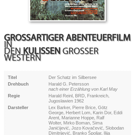
GROSSARTIGER ABENTEUERFILM
IN
DEN
KULISSEN
GROSSER W
ESTERN
Titel
Der Schatz im Silbersee
Drehbuch
Harald G. Petersson
nach einer Erzählung von Karl May
Regie
Harald Reinl, BRD, Frankreich,
Jugoslawien 1962
Darsteller
Lex Barker, Pierre Brice, Götz
George, Herbert Lom, Karin Dor, Eddi
Arent, Marianne Hoppe, Ralf
Wolter, Mirko Boman, Sima
Janićijević, Jozo Kovačević, Slobodan
Dimitrijević, Branko Špoljar, Ilija