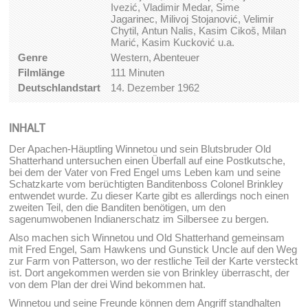
Ivezić, Vladimir Medar, Sime
Jagarinec, Milivoj Stojanović, Velimir
Chytil, Antun Nalis, Kasim Cikoš, Milan
Marić, Kasim Kucković u.a.
Genre
Western, Abenteuer
Filmlänge
111 Minuten
Deutschlandstart
14. Dezember 1962
INHALT
Der Apachen-Häuptling Winnetou und sein Blutsbruder Old
Shatterhand untersuchen einen Überfall auf eine Postkutsche,
bei dem der Vater von Fred Engel ums Leben kam und seine
Schatzkarte vom berüchtigten Banditenboss Colonel Brinkley
entwendet wurde. Zu dieser Karte gibt es allerdings noch einen
zweiten Teil, den die Banditen benötigen, um den
sagenumwobenen Indianerschatz im Silbersee zu bergen.
Also machen sich Winnetou und Old Shatterhand gemeinsam
mit Fred Engel, Sam Hawkens und Gunstick Uncle auf den Weg
zur Farm von Patterson, wo der restliche Teil der Karte versteckt
ist. Dort angekommen werden sie von Brinkley überrascht, der
von dem Plan der drei Wind bekommen hat.
Winnetou und seine Freunde können dem Angriff standhalten