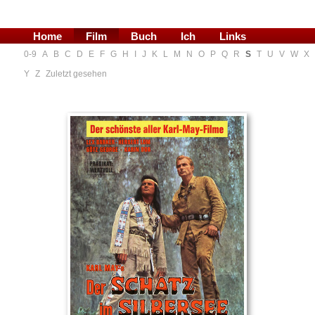
Home
Film
Buch
Ich
Links
0-9
A
B
C
D
E
F
G
H
I
J
K
L
M
N
O
P
Q
R
S
T
U
V
W
X
Blog
Y
Z
Zuletzt gesehen