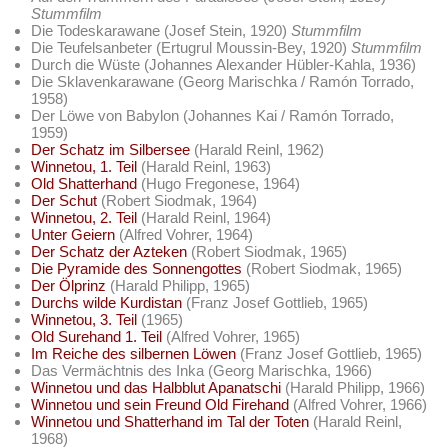
Stummfilm
Die Todeskarawane (Josef Stein, 1920)
Stummfilm
Die Teufelsanbeter (Ertugrul Moussin-Bey, 1920)
Stummfilm
Durch die Wüste (Johannes Alexander Hübler-Kahla, 1936)
Die Sklavenkarawane (Georg Marischka / Ramón Torrado,
1958)
Der Löwe von Babylon (Johannes Kai / Ramón Torrado,
1959)
Der Schatz im Silbersee
(Harald Reinl, 1962)
Winnetou, 1. Teil
(Harald Reinl, 1963)
Old Shatterhand
(Hugo Fregonese, 1964)
Der Schut
(Robert Siodmak, 1964)
Winnetou, 2. Teil
(Harald Reinl, 1964)
Unter Geiern
(Alfred Vohrer, 1964)
Der Schatz der Azteken
(Robert Siodmak, 1965)
Die Pyramide des Sonnengottes
(Robert Siodmak, 1965)
Der Ölprinz
(Harald Philipp, 1965)
Durchs wilde Kurdistan
(Franz Josef Gottlieb, 1965)
Winnetou, 3. Teil
(1965)
Old Surehand 1. Teil
(Alfred Vohrer, 1965)
Im Reiche des silbernen Löwen
(Franz Josef Gottlieb, 1965)
Das Vermächtnis des Inka (Georg Marischka, 1966)
Winnetou und das Halbblut Apanatschi
(Harald Philipp, 1966)
Winnetou und sein Freund Old Firehand
(Alfred Vohrer, 1966)
Winnetou und Shatterhand im Tal der Toten
(Harald Reinl,
1968)