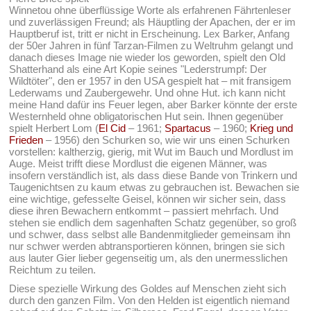
Winnetou ohne überflüssige Worte als erfahrenen Fährtenleser
und zuverlässigen Freund; als Häuptling der Apachen, der er im
Hauptberuf ist, tritt er nicht in Erscheinung. Lex Barker, Anfang
der 50er Jahren in fünf Tarzan-Filmen zu Weltruhm gelangt und
danach dieses Image nie wieder los geworden, spielt den Old
Shatterhand als eine Art Kopie seines "Lederstrumpf: Der
Wildtöter", den er 1957 in den USA gespielt hat – mit fransigem
Lederwams und Zaubergewehr. Und ohne Hut. ich kann nicht
meine Hand dafür ins Feuer legen, aber Barker könnte der erste
Westernheld ohne obligatorischen Hut sein. Ihnen gegenüber
spielt Herbert Lom (
El Cid
– 1961;
Spartacus
– 1960;
Krieg und
Frieden
– 1956) den Schurken so, wie wir uns einen Schurken
vorstellen: kaltherzig, gierig, mit Wut im Bauch und Mordlust im
Auge. Meist trifft diese Mordlust die eigenen Männer, was
insofern verständlich ist, als dass diese Bande von Trinkern und
Taugenichtsen zu kaum etwas zu gebrauchen ist. Bewachen sie
eine wichtige, gefesselte Geisel, können wir sicher sein, dass
diese ihren Bewachern entkommt – passiert mehrfach. Und
stehen sie endlich dem sagenhaften Schatz gegenüber, so groß
und schwer, dass selbst alle Bandenmitglieder gemeinsam ihn
nur schwer werden abtransportieren können, bringen sie sich
aus lauter Gier lieber gegenseitig um, als den unermesslichen
Reichtum zu teilen.
Diese spezielle Wirkung des Goldes auf Menschen zieht sich
durch den ganzen Film. Von den Helden ist eigentlich niemand