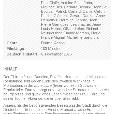
Paul Cisife, Antoine Saint-John,
Maurice Bes, Bernard Bireaud, Jean Le
Boulbar, Patrick Caillard, Daniel Celich,
Patrick Clément, Gérard Dauzat, Anne
Debrettys, Hermine Delysle, Jean-
Pierre Garrigues, Jean hache, Jean-
Louis Hebre, Olivier Lefort, Roland
Neunreuther, Claude Marcan, Marie-
France Mignal, Micheline Sarto u.a.
Genre
Drama, Action
Filmlänge
103 Minuten
Deutschlandstart
6. November 1975
INHALT
Der Chirurg Julien Dandieu, Pazifist, Humanist und Mitglied der
Résistance, lebt gegen Ende des Zweiten Weltkriegs in
Montauban, in der
Zone Libre
(freien Zone) im Südwesten
Frankreichs. Dort versorgt er verwundete Soldaten und führt ein
bourgeoises und glückliches Leben mit seiner Frau Clara und
seiner Tochter Florence, die er über alles liebt.
Angesichts der bevorstehenden Besetzung der Stadt durch die
Deutschen bittet er seinen Freund François, seine Frau und
seine Tochter zu seinem Familienstammsitz zu fahren, einem