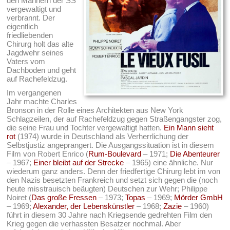
den Männern der SS
vergewaltigt und
verbrannt. Der
eigentlich
friedliebenden
Chirurg holt das alte
Jagdwehr seines
Vaters vom
Dachboden und geht
auf Rachefeldzug.
Im vergangenen
Jahr machte Charles
Bronson in der Rolle eines Architekten aus New York
Schlagzeilen, der auf Rachefeldzug gegen Straßengangster zog,
die seine Frau und Tochter vergewaltigt hatten.
Ein Mann sieht
rot
(1974) wurde in Deutschland als Verherrlichung der
Selbstjustiz angeprangert. Die Ausgangssituation ist in diesem
Film von Robert Enrico (
Rum-Boulevard
– 1971;
Die Abenteurer
– 1967;
Einer bleibt auf der Strecke
– 1965) eine ähnliche. Nur
wiederum ganz anders. Denn der friedfertige Chirurg lebt im von
den Nazis besetzten Frankreich und setzt sich gegen die (noch
heute misstrauisch beäugten) Deutschen zur Wehr; Philippe
Noiret (
Das große Fressen
– 1973;
Topas
– 1969;
Mörder GmbH
– 1969;
Alexander, der Lebenskünstler
– 1968;
Zazie
– 1960)
führt in diesem 30 Jahre nach Kriegsende gedrehten Film den
Krieg gegen die verhassten Besatzer nochmal. Aber