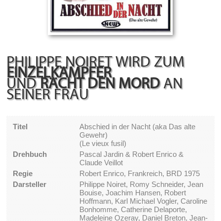
PHILIPPE NOIRET WIRD ZUM
EINZELKÄMPFER
UND
RÄCHT DEN MORD
AN
SEINER FRAU
Titel
Abschied in der Nacht (aka Das alte
Gewehr)
(Le vieux fusil)
Drehbuch
Pascal Jardin & Robert Enrico &
Claude Veillot
Regie
Robert Enrico, Frankreich, BRD 1975
Darsteller
Philippe Noiret, Romy Schneider, Jean
Bouise, Joachim Hansen, Robert
Hoffmann, Karl Michael Vogler, Caroline
Bonhomme, Catherine Delaporte,
Madeleine Ozeray, Daniel Breton, Jean-