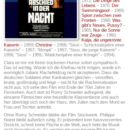
1972;
Die Dinge des
Lebens
– 1970;
Der
Swimmingpool
– 1969;
Spion zwischen zwei
Fronten
– 1966;
Was
gibt's Neues, Pussy?
–
1965;
Nur die Sonne
war Zeuge
– 1960;
Katja, die ungekrönte
Kaiserin
– 1959;
Christine
– 1958; "Sissi – Schicksalsjahre einer
Kaiserin" – 1957; "Monpti" – 1957; "Sissi, die junge Kaiserin" –
1956; "Sissi" – 1955; "Mädchenjahre einer Königin" – 1954).
Clara ist mir mit ihrem trockenen Humor sofort sympathisch.
Das ist wichtig. Würde ich die Ehefrau nicht mögen, würde ich
womöglich Julians Rachefeldzug nicht akzeptieren. Dass die
deutschen Soldaten eher Karikaturen gleichen – versoffen,
brutal, großmäulig und feige – reicht für die Rachemotivation
nicht aus. Ich sehe den Film erst Ende der 70er Jahre im
Fernsehen. Auch dort ist Romy Schneider aufregend, die
einsame Filmtochter eine freundliche Klassenbeste und auch
hier überträgt sich noch der Hass, den Julien nach dem Mord an
Frau und Tochter antreibt.
Ohne Romy Schneider bliebe der Film Stückwerk. Philippe
Noiret bleibt äußerlich ruhig. Er präsentiert kein hassverzerrtes
Gesicht, schreit keine Flüche in die Welt, auch hebt die Musik
nicht dramatisch an. Es reichen ein paar traurige Blicke der