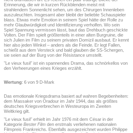
Erinnerung, die wir in kurzen Rückblenden meist mit
strahlendem Sonnenlicht sehen, um des Chirurgen Innenleben
auszuleuchten. Insgesamt aber bleibt der beliebte Schauspieler
blass. Etwas mehr Emotion in seinem Spiel hätte der Rolle zu
mehr Glaubwürdigkeit und Identifizierung verholfen. Wo sein
Spiel Spannung vermissen lässt, baut das Drehbuch geschickte
Volten. Der Film spielt größtenteils in einer alten Burgruine, die
sich Julien im Film zu seinem privaten Domizil ausbaut. Er kennt
hier also jeden Winkel – anders als die Feinde. Er legt Fallen,
schießt aus dem Versteck und bald glauben die SS-Schergen,
sie seien auf der Burg von der Résistance umstellt.
"Le vieux fusil" ist ein spannendes Drama, das schnörkellos von
den Verheerungen eines Krieges erzählt.
Wertung
: 6 von 9 D-Mark
Das emotionale Kriegsdrama basiert auf wahren Begebenheiten:
dem Massaker von Oradour im Jahr 1944, das als größtes
deutsches Kriegsverbrechen in Westeuropa im Zweiten
Weltkrieg gilt.
"Le vieux fusil" erhielt im Jahr 1976 mit dem César in der
Kategorie
Bester Film
den erstmals verliehenen nationalen
Filmpreis Frankreichs. Ebenfalls ausgezeichnet wurden Philippe