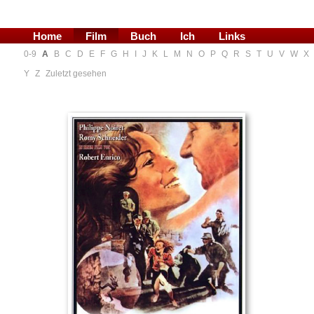
Home
Film
Buch
Ich
Links
0-9
A
B
C
D
E
F
G
H
I
J
K
L
M
N
O
P
Q
R
S
T
U
V
W
X
Blog
Y
Z
Zuletzt gesehen