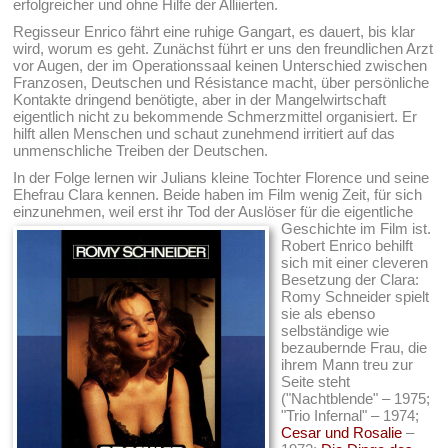
erfolgreicher und ohne Hilfe der Alliierten.
Regisseur Enrico fährt eine ruhige Gangart, es dauert, bis klar
wird, worum es geht. Zunächst führt er uns den freundlichen Arzt
vor Augen, der im Operationssaal keinen Unterschied zwischen
Franzosen, Deutschen und Résistance macht, über persönliche
Kontakte dringend benötigte, aber in der Mangelwirtschaft
eigentlich nicht zu bekommende Schmerzmittel organisiert. Er
hilft allen Menschen und schaut zunehmend irritiert auf das
unmenschliche Treiben der Deutschen.
In der Folge lernen wir Julians kleine Tochter Florence und seine
Ehefrau Clara kennen. Beide haben im Film wenig Zeit, für sich
einzunehmen, weil erst ihr Tod der Auslöser für die eigentliche
Geschichte im Film ist.
Robert Enrico behilft
sich mit einer cleveren
Besetzung der Clara:
Romy Schneider spielt
sie als ebenso
selbständige wie
bezaubernde Frau, die
ihrem Mann treu zur
Seite steht
("Nachtblende" – 1975;
"Trio Infernal" – 1974;
Cesar und Rosalie
–