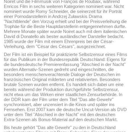
Noiret und die Filmmusik von François de Roubaix, während
Enricos Film in sechs weiteren Kategorien nominiert war. Nicht
nominiert wurde Romy Schneider, die seinerzeit für ihr Porträt
einer Pornodarstellerin in Andrzej Żuławskis Drama
"Nachtblende" den Vorzug erhielt und bei der Preisverleihung die
Trophäe für die Beste Hauptdarstellerin entgegennehmen durfte.
Mehrere Monate später wurde Noiret auch mit dem italienischen
David di Donatello als bester ausländischer Darsteller bedacht.
1985 wurde der Film mit einem Ehrenpreis bei der César-
Verleihung, dem "César des Césars", ausgezeichnet.
Der Film ist ein Beispiel für praktizierte Selbstzensur eines Films
für das Publikum in der Bundesrepublik Deutschland: Eigens für
die bundesdeutsche Premierenfassung "Abschied in der Nacht"
wurden Alternativ-Szenen gedreht und eingeschnitten, die
besonders menschenverachtende Dialoge der Deutschen im
französischen Original milderten und relativierten. Besonders
brutale Szenen wurden entfernt. Es handelt sich dabei um eine
bereits während der Produktion durchgeführte Selbstzensur,
nicht etwa um das Wirken einer staatlichen Zensurbehörde. In
der DDR kam der Film unter dem Titel "Das alte Gewehr"
synchronisiert, aber unzensiert in die Kinos und später ins
Fernsehen. Erst 2007 kam die deutsche Uncut-Version als DVD
unter dem Titel "Abschied in der Nacht" mit den deutschen
Extra-Szenen als Bonus-Material auf den deutschen Markt.
Bis heute gehört "Das alte Gewehr" zu den in Deutschland