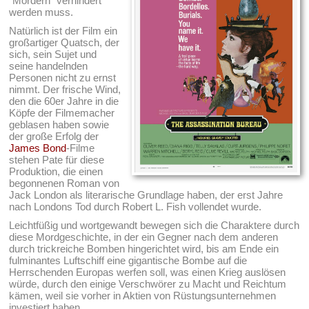
"Mördern" verhindert
werden muss.
Natürlich ist der Film ein
großartiger Quatsch, der
sich, sein Sujet und
seine handelnden
Personen nicht zu ernst
nimmt. Der frische Wind,
den die 60er Jahre in die
Köpfe der Filmemacher
geblasen haben sowie
der große Erfolg der
James Bond
-Filme
stehen Pate für diese
Produktion, die einen
begonnenen Roman von
Jack London als literarische Grundlage haben, der erst Jahre
nach Londons Tod durch Robert L. Fish vollendet wurde.
Leichtfüßig und wortgewandt bewegen sich die Charaktere durch
diese Mordgeschichte, in der ein Gegner nach dem anderen
durch trickreiche Bomben hingerichtet wird, bis am Ende ein
fulminantes Luftschiff eine gigantische Bombe auf die
Herrschenden Europas werfen soll, was einen Krieg auslösen
würde, durch den einige Verschwörer zu Macht und Reichtum
kämen, weil sie vorher in Aktien von Rüstungsunternehmen
investiert haben.