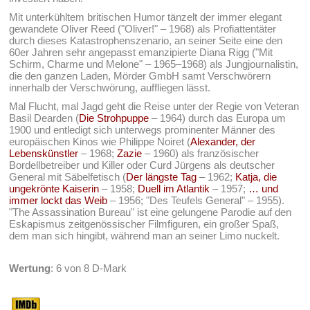
Mit unterkühltem britischen Humor tänzelt der immer elegant
gewandete Oliver Reed ("Oliver!" – 1968) als Profiattentäter
durch dieses Katastrophenszenario, an seiner Seite eine den
60er Jahren sehr angepasst emanzipierte Diana Rigg ("Mit
Schirm, Charme und Melone" – 1965–1968) als Jungjournalistin,
die den ganzen Laden, Mörder GmbH samt Verschwörern
innerhalb der Verschwörung, auffliegen lässt.
Mal Flucht, mal Jagd geht die Reise unter der Regie von Veteran
Basil Dearden (
Die Strohpuppe
– 1964) durch das Europa um
1900 und entledigt sich unterwegs prominenter Männer des
europäischen Kinos wie Philippe Noiret (
Alexander, der
Lebenskünstler
– 1968;
Zazie
– 1960) als französischer
Bordellbetreiber und Killer oder Curd Jürgens als deutscher
General mit Säbelfetisch (
Der längste Tag
– 1962;
Katja, die
ungekrönte Kaiserin
– 1958;
Duell im Atlantik
– 1957;
… und
immer lockt das Weib
– 1956; "Des Teufels General" – 1955).
"The Assassination Bureau" ist eine gelungene Parodie auf den
Eskapismus zeitgenössischer Filmfiguren, ein großer Spaß,
dem man sich hingibt, während man an seiner Limo nuckelt.
Wertung
: 6 von 8 D-Mark