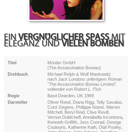
EIN
VERGNÜGLICHER SPASS
MIT
ELEGANZ UND
VIELEN BOMBEN
Titel
Mörder GmbH
(The Assassination Bureau)
Drehbuch
Michael Relph & Wolf Mankowitz
nach Jack Londons unfertigem Roman
"The Assassination Bureau Limited",
vollendet von Robert L. Fish
Regie
Basil Dearden, UK 1969
Darsteller
Oliver Reed, Diana Rigg, Telly Savalas,
Curd Jürgens, Philippe Noiret, Warren
Mitchell, Beryl Reid, Clive Revill,
Vernon Dobtcheff, Annabella Incontrera,
Kenneth Griffith, Jess Conrad, George
Coulouris, Katherine Kath, Olaf Pooley,