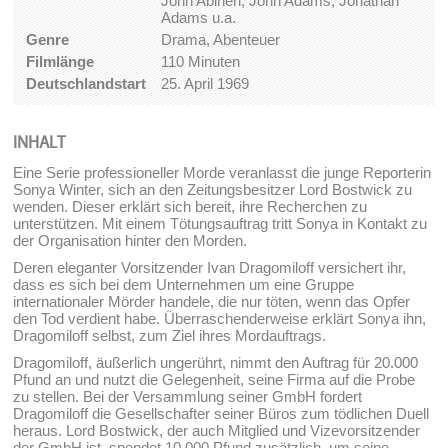
John Abineri, John Adams, Jonathan
Adams u.a.
Genre
Drama, Abenteuer
Filmlänge
110 Minuten
Deutschlandstart
25. April 1969
INHALT
Eine Serie professioneller Morde veranlasst die junge Reporterin
Sonya Winter, sich an den Zeitungsbesitzer Lord Bostwick zu
wenden. Dieser erklärt sich bereit, ihre Recherchen zu
unterstützen. Mit einem Tötungsauftrag tritt Sonya in Kontakt zu
der Organisation hinter den Morden.
Deren eleganter Vorsitzender Ivan Dragomiloff versichert ihr,
dass es sich bei dem Unternehmen um eine Gruppe
internationaler Mörder handele, die nur töten, wenn das Opfer
den Tod verdient habe. Überraschenderweise erklärt Sonya ihn,
Dragomiloff selbst, zum Ziel ihres Mordauftrags.
Dragomiloff, äußerlich ungerührt, nimmt den Auftrag für 20.000
Pfund an und nutzt die Gelegenheit, seine Firma auf die Probe
zu stellen. Bei der Versammlung seiner GmbH fordert
Dragomiloff die Gesellschafter seiner Büros zum tödlichen Duell
heraus. Lord Bostwick, der auch Mitglied und Vizevorsitzender
der GmbH ist, spendet 10.000 Pfund zusätzlich, um seine