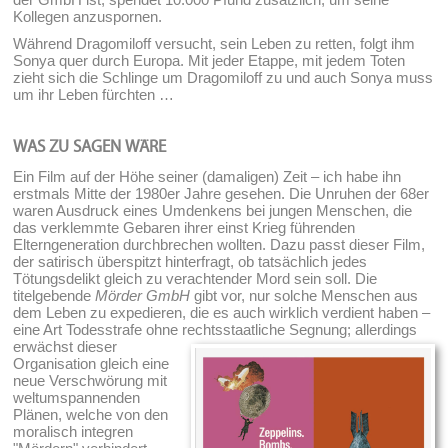
Kollegen anzuspornen.
Während Dragomiloff versucht, sein Leben zu retten, folgt ihm
Sonya quer durch Europa. Mit jeder Etappe, mit jedem Toten
zieht sich die Schlinge um Dragomiloff zu und auch Sonya muss
um ihr Leben fürchten …
WAS ZU SAGEN WÄRE
Ein Film auf der Höhe seiner (damaligen) Zeit – ich habe ihn
erstmals Mitte der 1980er Jahre gesehen. Die Unruhen der 68er
waren Ausdruck eines Umdenkens bei jungen Menschen, die
das verklemmte Gebaren ihrer einst Krieg führenden
Elterngeneration durchbrechen wollten. Dazu passt dieser Film,
der satirisch überspitzt hinterfragt, ob tatsächlich jedes
Tötungsdelikt gleich zu verachtender Mord sein soll. Die
titelgebende
Mörder GmbH
gibt vor, nur solche Menschen aus
dem Leben zu expedieren, die es auch wirklich verdient haben –
eine Art Todesstrafe ohne rechtsstaatliche Segnung;
allerdings
erwächst dieser
Organisation gleich eine
neue Verschwörung mit
weltumspannenden
Plänen, welche von den
moralisch integren