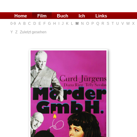
Home
Film
Buch
Ich
Links
0-9
A
B
C
D
E
F
G
H
I
J
K
L
M
N
O
P
Q
R
S
T
U
V
W
X
Blog
Y
Z
Zuletzt gesehen