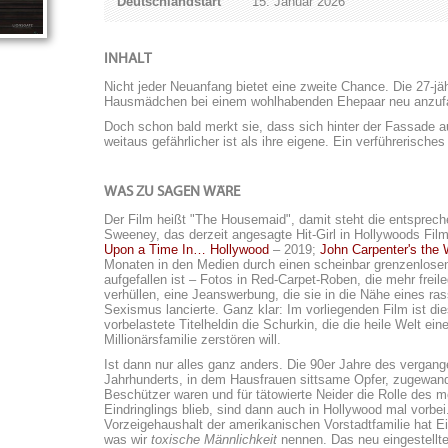
Deutschlandstart
15. Januar 2026
INHALT
Nicht jeder Neuanfang bietet eine zweite Chance. Die 27-jä
Hausmädchen bei einem wohlhabenden Ehepaar neu anzuf
Doch schon bald merkt sie, dass sich hinter der Fassade a
weitaus gefährlicher ist als ihre eigene. Ein verführeris
WAS ZU SAGEN WÄRE
Der Film heißt "The Housemaid", damit steht die entsprech
Sweeney, das derzeit angesagte Hit-Girl in Hollywoods Fil
Upon a Time In… Hollywood
– 2019;
John Carpenter's the 
Monaten in den Medien durch einen scheinbar grenzenlose
aufgefallen ist – Fotos in Red-Carpet-Roben, die mehr freil
verhüllen, eine Jeanswerbung, die sie in die Nähe eines ras
Sexismus lancierte. Ganz klar: Im vorliegenden Film ist die
vorbelastete Titelheldin die Schurkin, die die heile Welt ein
Millionärsfamilie zerstören will.
Ist dann nur alles ganz anders. Die 90er Jahre des vergan
Jahrhunderts, in dem Hausfrauen sittsame Opfer, zugewan
Beschützer waren und für tätowierte Neider die Rolle des 
Eindringlings blieb, sind dann auch in Hollywood mal vorbei
Vorzeigehaushalt der amerikanischen Vorstadtfamilie hat E
was wir
toxische Männlichkeit
nennen. Das neu eingestell