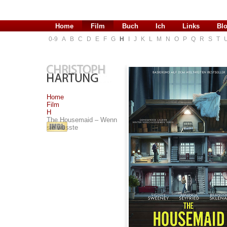
Home
Film
Buch
Ich
Links
Bl
0-9
A
B
C
D
E
F
G
H
I
J
K
L
M
N
O
P
Q
R
S
T
Home
Film
H
The Housemaid – Wenn
sie wüsste