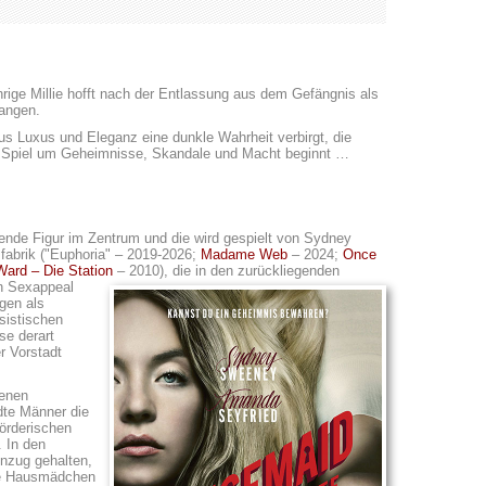
hrige Millie hofft nach der Entlassung aus dem Gefängnis als
angen.
us Luxus und Eleganz eine dunkle Wahrheit verbirgt, die
ches Spiel um Geheimnisse, Skandale und Macht beginnt …
ende Figur im Zentrum und die wird gespielt von Sydney
mfabrik ("Euphoria" – 2019-2026;
Madame Web
– 2024;
Once
Ward – Die Station
– 2010),
die in den zurückliegenden
n Sexappeal
egen als
sistischen
se derart
er Vorstadt
genen
dte Männer die
mörderischen
. In den
inzug gehalten,
te Hausmädchen