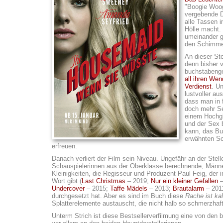
"Boogie Woog
vergebende D
alle Tassen
Hölle macht.
umeinander g
den Schimme
An dieser Ste
denn bisher 
buchstabenge
all ihren We
Verdienst
. U
lustvoller aus
dass man in 
doch mehr Se
einem Hochgl
und der Sex 
kann, das Bu
erwähnten Sc
erfreuen.
Danach verliert der Film sein Niveau. Ungefähr an der Stel
Schauspielerinnen aus der Oberklasse berechnende, Männe
Kleinigkeiten, die Regisseur und Produzent Paul Feig, der
Wort gibt (
Last Christmas
– 2019;
Nur ein kleiner Gefallen
–
Undercover
– 2015;
Taffe Mädels
– 2013;
Brautalarm
– 2011
durchgesetzt hat. Aber es sind im Buch diese
Rache ist kal
Splatterelemente austauscht, die nicht halb so schmerzhaft
Unterm Strich ist diese Bestsellerverfilmung eine von den 