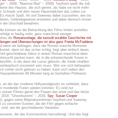
ie" – 2009; "Mamma Mia!" – 2008). Seyfried spielt die Job
ame des Hauses, die sich geriert, als habe sie nicht mehr
 im Schrank und dem neuen Hausmädchen das Leben zur
 Es macht Spaß, ihr und Sweeney dabei zuzusehen, wie sie
leiten, Geländegewinne erstreiten und dabei dennoch immer
r der Unschuld bewahren.
lle können wir die Betrachtung des Films hinten anstellen,
verfolgt er häufig mehr, ganz manchmal weniger
treu die
Romanvorlage, die lustvoll erzählte Geschichte mit
ndungen und Überraschungen ist also ganz Freida McFaddens
nd wenn wir beklagen, dass der Roman manche Momente
kostet, dann ist das sicher richtig, liegt aber einfach daran,
fünf geschriebene Sätze in einem Roman manchmal eben
hnsucht packen kann, als in die entsprechende Szene in
anzfilm, in der dann der Luxus glänzen, die Seide strahlen
bombastisch inszeniert sein muss. Wer von sich behaupten
ch vorher nicht gelesen zu haben, kann sich neben den
hauspielerinnen 90 Minuten lang an boshaften Plottwists
le, an der das moderne Hollywoodgesetz es verbietet, dass
r mordende Furien spielen könnten. Es sind nur
 in seinen Filmen gerne den Frauen das erste
und
das letzte
 2018; "Ghostbusters" – 2016;
Spy: Susan Cooper
), gegen seine Mitproduzentinnen Seyfried und Sweeney
t zu servieren
-Szenen, die der Film gegen einfache
 sind, wie die geschriebenen Varianten.
besseren, die das Kommerzkino hervorbringt. Und das liegt