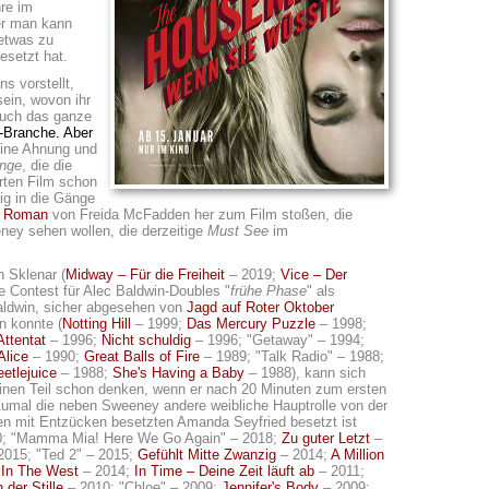
re im
er man kann
 etwas zu
esetzt hat.
s vorstellt,
ein, wovon ihr
auch das ganze
h-Branche. Aber
 eine Ahnung und
inge
, die die
erten Film schon
ig in die Gänge
n Roman
von Freida McFadden her zum Film stoßen, die
ey sehen wollen, die derzeitige
Must See
im
 Sklenar (
Midway – Für die Freiheit
– 2019;
Vice – Der
ke Contest für Alec Baldwin-Doubles "
frühe Phase
" als
aldwin, sicher abgesehen von
Jagd auf Roter Oktober
n konnte (
Notting Hill
– 1999;
Das Mercury Puzzle
– 1998;
ttentat
– 1996;
Nicht schuldig
– 1996; "Getaway" – 1994;
Alice
– 1990;
Great Balls of Fire
– 1989; "Talk Radio" – 1988;
etlejuice
– 1988;
She's Having a Baby
– 1988), kann sich
inen Teil schon denken, wenn er nach 20 Minuten zum ersten
umal die neben Sweeney andere weibliche Hauptrolle von der
en mit Entzücken besetzten Amanda Seyfried besetzt ist
; "Mamma Mia! Here We Go Again" – 2018;
Zu guter Letzt
–
2015; "Ted 2" – 2015;
Gefühlt Mitte Zwanzig
– 2014;
A Million
 In The West
– 2014;
In Time – Deine Zeit läuft ab
– 2011;
der Stille
– 2010; "Chloe" – 2009;
Jennifer's Body
– 2009;