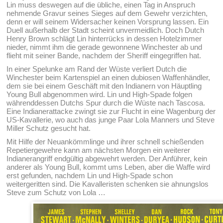
Lin muss deswegen auf die übliche, einen Tag in Anspruch
nehmende Gravur seines Sieges auf dem Gewehr verzichten,
denn er will seinem Widersacher keinen Vorsprung lassen. Ein
Duell außerhalb der Stadt scheint unvermeidlich. Doch Dutch
Henry Brown schlägt Lin hinterrücks in dessen Hotelzimmer
nieder, nimmt ihm die gerade gewonnene Winchester ab und
flieht mit seiner Bande, nachdem der Sheriff eingegriffen hat.
In einer Spelunke am Rand der Wüste verliert Dutch die
Winchester beim Kartenspiel an einen dubiosen Waffenhändler,
dem sie bei einem Geschäft mit den Indianern von Häuptling
Young Bull abgenommen wird. Lin und High-Spade folgen
währenddessen Dutchs Spur durch die Wüste nach Tascosa.
Eine Indianerattacke zwingt sie zur Flucht in eine Wagenburg der
US-Kavallerie, wo auch das junge Paar Lola Manners und Steve
Miller Schutz gesucht hat.
Mit Hilfe der Neuankömmlinge und ihrer schnell schießenden
Repetiergewehre kann am nächsten Morgen ein weiterer
Indianerangriff endgültig abgewehrt werden. Der Anführer, kein
anderer als Young Bull, kommt ums Leben, aber die Waffe wird
erst gefunden, nachdem Lin und High-Spade schon
weitergeritten sind. Die Kavalleristen schenken sie ahnungslos
Steve zum Schutz von Lola …