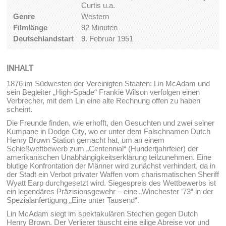
Curtis u.a.
Genre
Western
Filmlänge
92 Minuten
Deutschlandstart
9. Februar 1951
INHALT
1876 im Südwesten der Vereinigten Staaten: Lin McAdam und
sein Begleiter „High-Spade“ Frankie Wilson verfolgen einen
Verbrecher, mit dem Lin eine alte Rechnung offen zu haben
scheint.
Die Freunde finden, wie erhofft, den Gesuchten und zwei seiner
Kumpane in Dodge City, wo er unter dem Falschnamen Dutch
Henry Brown Station gemacht hat, um an einem
Schießwettbewerb zum „Centennial“ (Hundertjahrfeier) der
amerikanischen Unabhängigkeitserklärung teilzunehmen. Eine
blutige Konfrontation der Männer wird zunächst verhindert, da in
der Stadt ein Verbot privater Waffen vom charismatischen Sheriff
Wyatt Earp durchgesetzt wird. Siegespreis des Wettbewerbs ist
ein legendäres Präzisionsgewehr – eine „Winchester ’73“ in der
Spezialanfertigung „Eine unter Tausend“.
Lin McAdam siegt im spektakulären Stechen gegen Dutch
Henry Brown. Der Verlierer täuscht eine eilige Abreise vor und