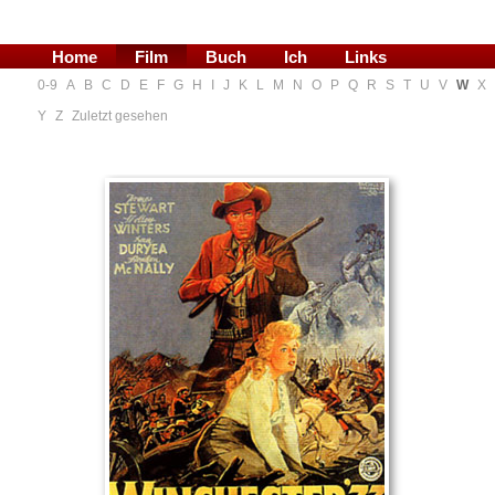
Home
Film
Buch
Ich
Links
0-9
A
B
C
D
E
F
G
H
I
J
K
L
M
N
O
P
Q
R
S
T
U
V
W
X
Blog
Y
Z
Zuletzt gesehen