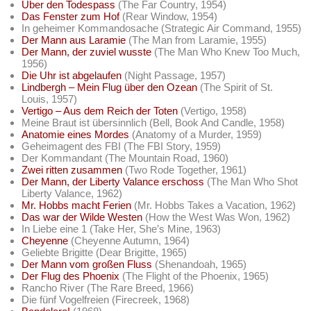
Über den Todespass
(The Far Country, 1954)
Das Fenster zum Hof
(Rear Window, 1954)
In geheimer Kommandosache (Strategic Air Command, 1955)
Der Mann aus Laramie
(The Man from Laramie, 1955)
Der Mann, der zuviel wusste
(The Man Who Knew Too Much,
1956)
Die Uhr ist abgelaufen
(Night Passage, 1957)
Lindbergh – Mein Flug über den Ozean
(The Spirit of St.
Louis, 1957)
Vertigo – Aus dem Reich der Toten
(Vertigo, 1958)
Meine Braut ist übersinnlich (Bell, Book And Candle, 1958)
Anatomie eines Mordes
(Anatomy of a Murder, 1959)
Geheimagent des FBI (The FBI Story, 1959)
Der Kommandant (The Mountain Road, 1960)
Zwei ritten zusammen
(Two Rode Together, 1961)
Der Mann, der Liberty Valance erschoss
(The Man Who Shot
Liberty Valance, 1962)
Mr. Hobbs macht Ferien
(Mr. Hobbs Takes a Vacation, 1962)
Das war der Wilde Westen
(How the West Was Won, 1962)
In Liebe eine 1 (Take Her, She’s Mine, 1963)
Cheyenne
(Cheyenne Autumn, 1964)
Geliebte Brigitte (Dear Brigitte, 1965)
Der Mann vom großen Fluss
(Shenandoah, 1965)
Der Flug des Phoenix
(The Flight of the Phoenix, 1965)
Rancho River (The Rare Breed, 1966)
Die fünf Vogelfreien (Firecreek, 1968)