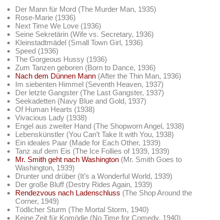
Der Mann für Mord (The Murder Man, 1935)
Rose-Marie (1936)
Next Time We Love (1936)
Seine Sekretärin (Wife vs. Secretary, 1936)
Kleinstadtmädel (Small Town Girl, 1936)
Speed (1936)
The Gorgeous Hussy (1936)
Zum Tanzen geboren (Born to Dance, 1936)
Nach dem Dünnen Mann
(After the Thin Man, 1936)
Im siebenten Himmel (Seventh Heaven, 1937)
Der letzte Gangster (The Last Gangster, 1937)
Seekadetten (Navy Blue and Gold, 1937)
Of Human Hearts (1938)
Vivacious Lady (1938)
Engel aus zweiter Hand (The Shopworn Angel, 1938)
Lebenskünstler (You Can’t Take It with You, 1938)
Ein ideales Paar (Made for Each Other, 1939)
Tanz auf dem Eis (The Ice Follies of 1939, 1939)
Mr. Smith geht nach Washington
(Mr. Smith Goes to
Washington, 1939)
Drunter und drüber (It’s a Wonderful World, 1939)
Der große Bluff (Destry Rides Again, 1939)
Rendezvous nach Ladenschluss
(The Shop Around the
Corner, 1949)
Tödlicher Sturm (The Mortal Storm, 1940)
Keine Zeit für Komödie (No Time for Comedy, 1940)