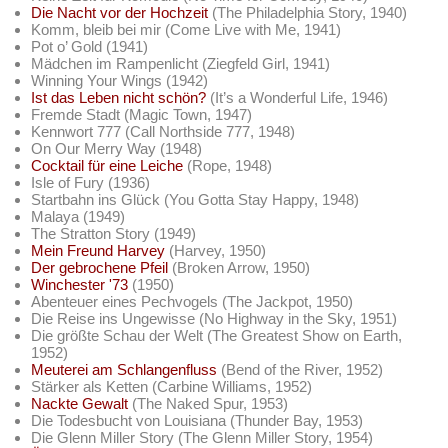
Die Nacht vor der Hochzeit
(The Philadelphia Story, 1940)
Komm, bleib bei mir (Come Live with Me, 1941)
Pot o’ Gold (1941)
Mädchen im Rampenlicht (Ziegfeld Girl, 1941)
Winning Your Wings (1942)
Ist das Leben nicht schön?
(It’s a Wonderful Life, 1946)
Fremde Stadt (Magic Town, 1947)
Kennwort 777 (Call Northside 777, 1948)
On Our Merry Way (1948)
Cocktail für eine Leiche
(Rope, 1948)
Isle of Fury (1936)
Startbahn ins Glück (You Gotta Stay Happy, 1948)
Malaya (1949)
The Stratton Story (1949)
Mein Freund Harvey
(Harvey, 1950)
Der gebrochene Pfeil
(Broken Arrow, 1950)
Winchester '73
(1950)
Abenteuer eines Pechvogels (The Jackpot, 1950)
Die Reise ins Ungewisse (No Highway in the Sky, 1951)
Die größte Schau der Welt (The Greatest Show on Earth,
1952)
Meuterei am Schlangenfluss
(Bend of the River, 1952)
Stärker als Ketten (Carbine Williams, 1952)
Nackte Gewalt
(The Naked Spur, 1953)
Die Todesbucht von Louisiana (Thunder Bay, 1953)
Die Glenn Miller Story (The Glenn Miller Story, 1954)