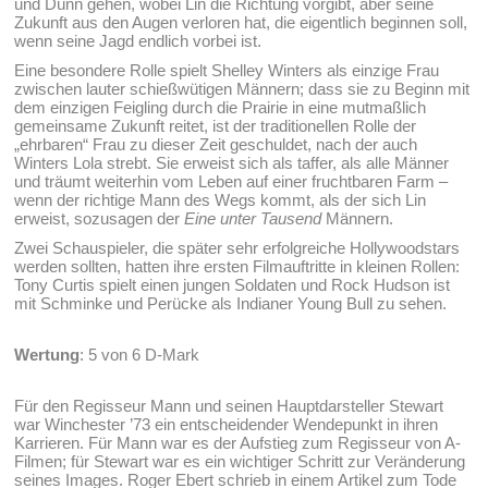
und Dünn gehen, wobei Lin die Richtung vorgibt, aber seine
Zukunft aus den Augen verloren hat, die eigentlich beginnen soll,
wenn seine Jagd endlich vorbei ist.
Eine besondere Rolle spielt Shelley Winters als einzige Frau
zwischen lauter schießwütigen Männern; dass sie zu Beginn mit
dem einzigen Feigling durch die Prairie in eine mutmaßlich
gemeinsame Zukunft reitet, ist der traditionellen Rolle der
„ehrbaren“ Frau zu dieser Zeit geschuldet, nach der auch
Winters Lola strebt. Sie erweist sich als taffer, als alle Männer
und träumt weiterhin vom Leben auf einer fruchtbaren Farm –
wenn der richtige Mann des Wegs kommt, als der sich Lin
erweist, sozusagen der
Eine unter Tausend
Männern.
Zwei Schauspieler, die später sehr erfolgreiche Hollywoodstars
werden sollten, hatten ihre ersten Filmauftritte in kleinen Rollen:
Tony Curtis spielt einen jungen Soldaten und Rock Hudson ist
mit Schminke und Perücke als Indianer Young Bull zu sehen.
Wertung
: 5 von 6 D-Mark
Für den Regisseur Mann und seinen Hauptdarsteller Stewart
war Winchester ’73 ein entscheidender Wendepunkt in ihren
Karrieren. Für Mann war es der Aufstieg zum Regisseur von A-
Filmen; für Stewart war es ein wichtiger Schritt zur Veränderung
seines Images. Roger Ebert schrieb in einem Artikel zum Tode