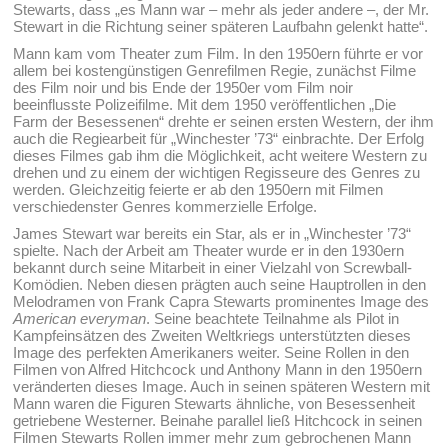
Stewarts, dass „es Mann war – mehr als jeder andere –, der Mr.
Stewart in die Richtung seiner späteren Laufbahn gelenkt hatte“.
Mann kam vom Theater zum Film. In den 1950ern führte er vor
allem bei kostengünstigen Genrefilmen Regie, zunächst Filme
des Film noir und bis Ende der 1950er vom Film noir
beeinflusste Polizeifilme. Mit dem 1950 veröffentlichen „Die
Farm der Besessenen“ drehte er seinen ersten Western, der ihm
auch die Regiearbeit für „Winchester ’73“ einbrachte. Der Erfolg
dieses Filmes gab ihm die Möglichkeit, acht weitere Western zu
drehen und zu einem der wichtigen Regisseure des Genres zu
werden. Gleichzeitig feierte er ab den 1950ern mit Filmen
verschiedenster Genres kommerzielle Erfolge.
James Stewart war bereits ein Star, als er in „Winchester ’73“
spielte. Nach der Arbeit am Theater wurde er in den 1930ern
bekannt durch seine Mitarbeit in einer Vielzahl von Screwball-
Komödien. Neben diesen prägten auch seine Hauptrollen in den
Melodramen von Frank Capra Stewarts prominentes Image des
American everyman
. Seine beachtete Teilnahme als Pilot in
Kampfeinsätzen des Zweiten Weltkriegs unterstützten dieses
Image des perfekten Amerikaners weiter. Seine Rollen in den
Filmen von Alfred Hitchcock und Anthony Mann in den 1950ern
veränderten dieses Image. Auch in seinen späteren Western mit
Mann waren die Figuren Stewarts ähnliche, von Besessenheit
getriebene Westerner. Beinahe parallel ließ Hitchcock in seinen
Filmen Stewarts Rollen immer mehr zum gebrochenen Mann