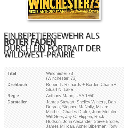
EIN REPETIERGEWEHR ALS
ROTER FADEN
DURCH EIN PORTRAIT DER
WILDWEST-PRAIRIE
Titel
Winchester 73
(Winchester '73)
Drehbuch
Robert L. Richards + Borden Chase +
Stuart N. Lake
Regie
Anthony Mann, USA 1950
Darsteller
James Stewart, Shelley Winters, Dan
Duryea, Stephen McNally, Millard
Mitchell, Charles Drake, John McIntire,
Will Geer, Jay C. Flippen, Rock
Hudson, John Alexander, Steve Brodie,
James Millican, Abner Biberman, Tony