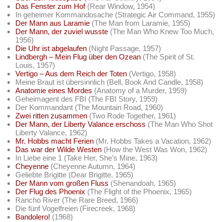
Das Fenster zum Hof
(Rear Window, 1954)
In geheimer Kommandosache (Strategic Air Command, 1955)
Der Mann aus Laramie
(The Man from Laramie, 1955)
Der Mann, der zuviel wusste
(The Man Who Knew Too Much,
1956)
Die Uhr ist abgelaufen
(Night Passage, 1957)
Lindbergh – Mein Flug über den Ozean
(The Spirit of St.
Louis, 1957)
Vertigo – Aus dem Reich der Toten
(Vertigo, 1958)
Meine Braut ist übersinnlich (Bell, Book And Candle, 1958)
Anatomie eines Mordes
(Anatomy of a Murder, 1959)
Geheimagent des FBI (The FBI Story, 1959)
Der Kommandant (The Mountain Road, 1960)
Zwei ritten zusammen
(Two Rode Together, 1961)
Der Mann, der Liberty Valance erschoss
(The Man Who Shot
Liberty Valance, 1962)
Mr. Hobbs macht Ferien
(Mr. Hobbs Takes a Vacation, 1962)
Das war der Wilde Westen
(How the West Was Won, 1962)
In Liebe eine 1 (Take Her, She’s Mine, 1963)
Cheyenne
(Cheyenne Autumn, 1964)
Geliebte Brigitte (Dear Brigitte, 1965)
Der Mann vom großen Fluss
(Shenandoah, 1965)
Der Flug des Phoenix
(The Flight of the Phoenix, 1965)
Rancho River (The Rare Breed, 1966)
Die fünf Vogelfreien (Firecreek, 1968)
Bandolero!
(1968)