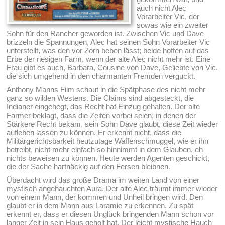
auch nicht Alec
Vorarbeiter Vic, der
sowas wie ein zweiter
Sohn für den Rancher geworden ist. Zwischen Vic und Dave
brizzeln die Spannungen, Alec hat seinen Sohn Vorarbeiter Vic
unterstellt, was den vor Zorn beben lässt; beide hoffen auf das
Erbe der riesigen Farm, wenn der alte Alec nicht mehr ist. Eine
Frau gibt es auch, Barbara, Cousine von Dave, Geliebte von Vic,
die sich umgehend in den charmanten Fremden verguckt.
Anthony Manns Film schaut in die Spätphase des nicht mehr
ganz so wilden Westens. Die Claims sind abgesteckt, die
Indianer eingehegt, das Recht hat Einzug gehalten. Der alte
Farmer beklagt, dass die Zeiten vorbei seien, in denen der
Stärkere Recht bekam, sein Sohn Dave glaubt, diese Zeit wieder
aufleben lassen zu können. Er erkennt nicht, dass die
Militärgerichtsbarkeit heutzutage Waffenschmuggel, wie er ihn
betreibt, nicht mehr einfach so hinnimmt in dem Glauben, eh
nichts beweisen zu können. Heute werden Agenten geschickt,
die der Sache hartnäckig auf den Fersen bleibnen.
Überdacht wird das große Drama im weiten Land von einer
mystisch angehauchten Aura. Der alte Alec träumt immer wieder
von einem Mann, der kommen und Unheil bringen wird. Den
glaubt er in dem Mann aus Laramie zu erkennen. Zu spät
erkennt er, dass er diesen Unglück bringenden Mann schon vor
langer Zeit in sein Haus geholt hat. Der leicht mystische Hauch