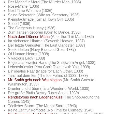
Der Mann für Mord (The Murder Man, 1935)
Rose-Marie (1936)
Next Time We Love (1936)
Seine Sekretärin (Wife vs. Secretary, 1936)
Kleinstadtmädel (Small Town Girl, 1936)
Speed (1936)
The Gorgeous Hussy (1936)
Zum Tanzen geboren (Born to Dance, 1936)
Nach dem Dünnen Mann
(After the Thin Man, 1936)
Im siebenten Himmel (Seventh Heaven, 1937)
Der letzte Gangster (The Last Gangster, 1937)
Seekadetten (Navy Blue and Gold, 1937)
Of Human Hearts (1938)
Vivacious Lady (1938)
Engel aus zweiter Hand (The Shopworn Angel, 1938)
Lebenskünstler (You Can’t Take It with You, 1938)
Ein ideales Paar (Made for Each Other, 1939)
Tanz auf dem Eis (The Ice Follies of 1939, 1939)
Mr. Smith geht nach Washington
(Mr. Smith Goes to
Washington, 1939)
Drunter und drüber (It’s a Wonderful World, 1939)
Der große Bluff (Destry Rides Again, 1939)
Rendezvous nach Ladenschluss
(The Shop Around the
Corner, 1949)
Tödlicher Sturm (The Mortal Storm, 1940)
Keine Zeit für Komödie (No Time for Comedy, 1940)