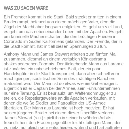
WAS ZU SAGEN WÄRE
Ein Fremder kommt in die Stadt. Bald steckt er mitten in einem
Bruderkampf, befeuert von einem mächtigen Vater, dem die
Zügel der Macht aber langsam entgleiten. Es geht um viel Land,
es geht um das nebeneinander Leben mit den Apachen. Es geht
um kriminelle Machenschaften, die den brüchigen Frieden in
Coronado im Süden Kaliforniens gefährden. Der Fremde, der in
die Stadt kommt, hat mit all diesen Spannungen zu tun.
Anthony Mann und James Stewart arbeiten zum fünften Mal
zusammen, diesmal an einem veritablen Königsdrama
shakespearschen Formats. Der titelgebende Mann aus Laramie
ist zunächst ein unbeschriebenes Blatt, der ein paar
Handelsgüter in die Stadt transportiert, dann aber schnell vom
machtgierigen, sadistischen Sohn des mächtigen Ranchers
matraitiert wird. Der Mann ist so etwas wie ein Geheimagent.
Eigentlich ist er Captain bei der Armee, sein Fuhrunternehmen
nur eine Tarnung. Er ist beurlaubt, um Waffenschmuggler zu
stellen, die Repetiergewehre an die Apachen verkaufen, mit
denen die weiße Siedler und Patrouillen der US-Armee
überfallen. Der Mann aus Laramie ist hoch motiviert. Er hat
seinen jüngeren Bruder bei einem dieser Überfälle verloren.
James Stewart (s.u.) spielt ihn in seiner bewährten Art als
freundlichen, den Frauen gegenüber leicht stottrigen Mann, der
von jetzt auf gleich sehr entschieden, wütend und hart auftreten