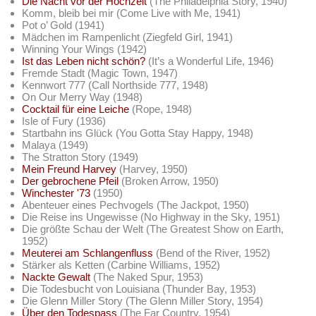
Die Nacht vor der Hochzeit
(The Philadelphia Story, 1940)
Komm, bleib bei mir (Come Live with Me, 1941)
Pot o’ Gold (1941)
Mädchen im Rampenlicht (Ziegfeld Girl, 1941)
Winning Your Wings (1942)
Ist das Leben nicht schön?
(It’s a Wonderful Life, 1946)
Fremde Stadt (Magic Town, 1947)
Kennwort 777 (Call Northside 777, 1948)
On Our Merry Way (1948)
Cocktail für eine Leiche
(Rope, 1948)
Isle of Fury (1936)
Startbahn ins Glück (You Gotta Stay Happy, 1948)
Malaya (1949)
The Stratton Story (1949)
Mein Freund Harvey
(Harvey, 1950)
Der gebrochene Pfeil
(Broken Arrow, 1950)
Winchester '73
(1950)
Abenteuer eines Pechvogels (The Jackpot, 1950)
Die Reise ins Ungewisse (No Highway in the Sky, 1951)
Die größte Schau der Welt (The Greatest Show on Earth,
1952)
Meuterei am Schlangenfluss
(Bend of the River, 1952)
Stärker als Ketten (Carbine Williams, 1952)
Nackte Gewalt
(The Naked Spur, 1953)
Die Todesbucht von Louisiana (Thunder Bay, 1953)
Die Glenn Miller Story (The Glenn Miller Story, 1954)
Über den Todespass
(The Far Country, 1954)