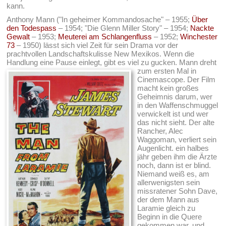
kann.
Anthony Mann ("In geheimer Kommandosache" – 1955;
Über
den Todespass
– 1954; "Die Glenn Miller Story" – 1954;
Nackte
Gewalt
– 1953;
Meuterei am Schlangenfluss
– 1952;
Winchester
73
– 1950) lässt sich viel Zeit für sein Drama vor der
prachtvollen Landschaftskulisse New Mexikos. Wenn die
Handlung eine Pause einlegt, gibt es viel zu gucken.
Mann dreht
zum ersten Mal in
Cinemascope. Der Film
macht kein großes
Geheimnis darum, wer
in den Waffenschmuggel
verwickelt ist und wer
das nicht sieht. Der alte
Rancher, Alec
Waggoman, verliert sein
Augenlicht. ein halbes
jähr geben ihm die Ärzte
noch, dann ist er blind.
Niemand weiß es, am
allerwenigsten sein
missratener Sohn Dave,
der dem Mann aus
Laramie gleich zu
Beginn in die Quere
gekommen war, und