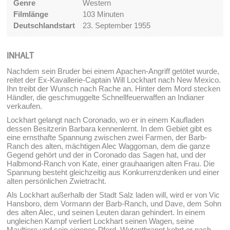
Genre
Western
Filmlänge
103 Minuten
Deutschlandstart
23. September 1955
INHALT
Nachdem sein Bruder bei einem Apachen-Angriff getötet wurde,
reitet der Ex-Kavallerie-Captain Will Lockhart nach New Mexico.
Ihn treibt der Wunsch nach Rache an. Hinter dem Mord stecken
Händler, die geschmuggelte Schnellfeuerwaffen an Indianer
verkaufen.
Lockhart gelangt nach Coronado, wo er in einem Kaufladen
dessen Besitzerin Barbara kennenlernt. In dem Gebiet gibt es
eine ernsthafte Spannung zwischen zwei Farmen, der Barb-
Ranch des alten, mächtigen Alec Waggoman, dem die ganze
Gegend gehört und der in Coronado das Sagen hat, und der
Halbmond-Ranch von Kate, einer grauhaarigen alten Frau. Die
Spannung besteht gleichzeitig aus Konkurrenzdenken und einer
alten persönlichen Zwietracht.
Als Lockhart außerhalb der Stadt Salz laden will, wird er von Vic
Hansboro, dem Vormann der Barb-Ranch, und Dave, dem Sohn
des alten Alec, und seinen Leuten daran gehindert. In einem
ungleichen Kampf verliert Lockhart seinen Wagen, seine
Maultiere und sein eigenes Pferd.
Wutentbrannt kehrt er nach