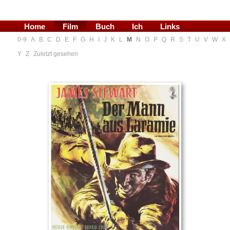
Home
Film
Buch
Ich
Links
0-9
A
B
C
D
E
F
G
H
I
J
K
L
M
N
O
P
Q
R
S
T
U
V
W
X
Blog
Y
Z
Zuletzt gesehen