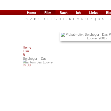
Home
Film
Buch
Ich
Links
Bl
0-9
A
B
C
D
E
F
G
H
I
J
K
L
M
N
O
P
Q
R
S
T
Home
Film
B
Belphégor – Das
Phantom des Louvre