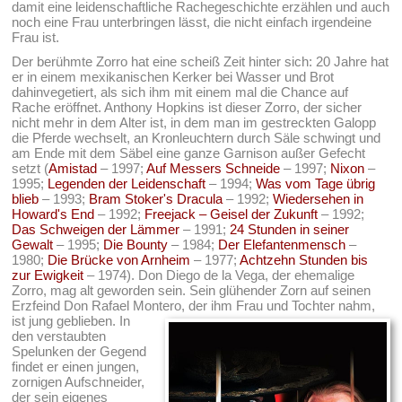
damit eine leidenschaftliche Rachegeschichte erzählen und auch
noch eine Frau unterbringen lässt, die nicht einfach irgendeine
Frau ist.
Der berühmte Zorro hat eine scheiß Zeit hinter sich: 20 Jahre hat
er in einem mexikanischen Kerker bei Wasser und Brot
dahinvegetiert, als sich ihm mit einem mal die Chance auf
Rache eröffnet. Anthony Hopkins ist dieser Zorro, der sicher
nicht mehr in dem Alter ist, in dem man im gestreckten Galopp
die Pferde wechselt, an Kronleuchtern durch Säle schwingt und
am Ende mit dem Säbel eine ganze Garnison außer Gefecht
setzt (
Amistad
– 1997;
Auf Messers Schneide
– 1997;
Nixon
–
1995;
Legenden der Leidenschaft
– 1994;
Was vom Tage übrig
blieb
– 1993;
Bram Stoker's Dracula
– 1992;
Wiedersehen in
Howard's End
– 1992;
Freejack – Geisel der Zukunft
– 1992;
Das Schweigen der Lämmer
– 1991;
24 Stunden in seiner
Gewalt
– 1995;
Die Bounty
– 1984;
Der Elefantenmensch
–
1980;
Die Brücke von Arnheim
– 1977;
Achtzehn Stunden bis
zur Ewigkeit
– 1974). Don Diego de la Vega, der ehemalige
Zorro, mag alt geworden sein. Sein glühender Zorn auf seinen
Erzfeind Don Rafael Montero, der ihm Frau und Tochter nahm,
ist jung geblieben.
In
den verstaubten
Spelunken der Gegend
findet er einen jungen,
zornigen Aufschneider,
der sein eigenes