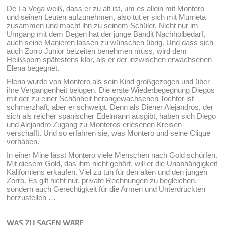
De La Vega weiß, dass er zu alt ist, um es allein mit Montero
und seinen Leuten aufzunehmen, also tut er sich mit Murrieta
zusammen und macht ihn zu seinem Schüler. Nicht nur im
Umgang mit dem Degen hat der junge Bandit Nachholbedarf,
auch seine Manieren lassen zu wünschen übrig. Und dass sich
auch Zorro Junior beizeiten benehmen muss, wird dem
Heißsporn spätestens klar, als er der inzwischen erwachsenen
Elena begegnet.
Elena wurde von Montero als sein Kind großgezogen und über
ihre Vergangenheit belogen. Die erste Wiederbegegnung Diegos
mit der zu einer Schönheit herangewachsenen Tochter ist
schmerzhaft, aber er schweigt. Denn als Diener Alejandros, der
sich als reicher spanischer Edelmann ausgibt, haben sich Diego
und Alejandro Zugang zu Monteros erlesenen Kreisen
verschafft. Und so erfahren sie, was Montero und seine Clique
vorhaben.
In einer Mine lässt Montero viele Menschen nach Gold schürfen.
Mit diesem Gold, das ihm nicht gehört, will er die Unabhängigkeit
Kaliforniens erkaufen. Viel zu tun für den alten und den jungen
Zorro. Es gilt nicht nur, private Rechnungen zu begleichen,
sondern auch Gerechtigkeit für die Armen und Unterdrückten
herzustellen …
WAS ZU SAGEN WÄRE