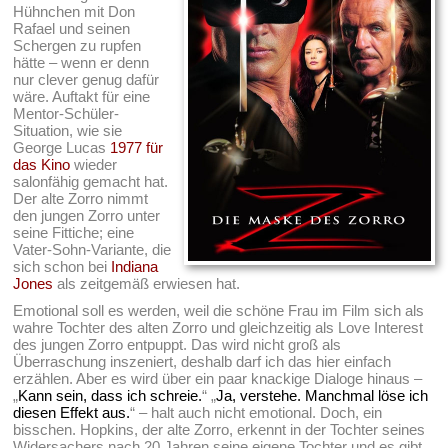
Hühnchen mit Don
Rafael und seinen
Schergen zu rupfen
hätte – wenn er denn
nur clever genug dafür
wäre. Auftakt für eine
Mentor-Schüler-
Situation, wie sie
George Lucas
1977 für
das Kino
wieder
salonfähig gemacht hat.
Der alte Zorro nimmt
den jungen Zorro unter
seine Fittiche; eine
Vater-Sohn-Variante, die
sich schon bei
Indiana
Jones
als zeitgemäß erwiesen hat.
Emotional soll es werden, weil die schöne Frau im Film sich als
wahre Tochter des alten Zorro und gleichzeitig als Love Interest
des jungen Zorro entpuppt. Das wird nicht groß als
Überraschung inszeniert, deshalb darf ich das hier einfach
erzählen. Aber es wird über ein paar knackige Dialoge hinaus –
„
Kann sein, dass ich schreie.
“ „
Ja, verstehe. Manchmal löse ich
diesen Effekt aus.
“ – halt auch nicht emotional. Doch, ein
bisschen. Hopkins, der alte Zorro, erkennt in der Tochter seines
Widersachers nach 20 Jahren seine eigene Tochter und es gibt