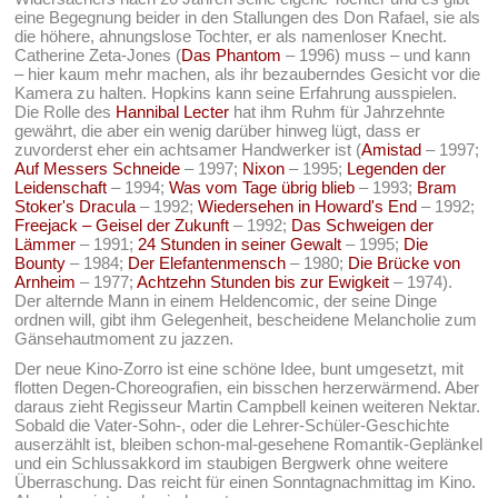
eine Begegnung beider in den Stallungen des Don Rafael, sie als
die höhere, ahnungslose Tochter, er als namenloser Knecht.
Catherine Zeta-Jones (
Das Phantom
– 1996) muss – und kann
– hier kaum mehr machen, als ihr bezauberndes Gesicht vor die
Kamera zu halten. Hopkins kann seine Erfahrung ausspielen.
Die Rolle des
Hannibal Lecter
hat ihm Ruhm für Jahrzehnte
gewährt, die aber ein wenig darüber hinweg lügt, dass er
zuvorderst eher ein achtsamer Handwerker ist (
Amistad
– 1997;
Auf Messers Schneide
– 1997;
Nixon
– 1995;
Legenden der
Leidenschaft
– 1994;
Was vom Tage übrig blieb
– 1993;
Bram
Stoker's Dracula
– 1992;
Wiedersehen in Howard's End
– 1992;
Freejack – Geisel der Zukunft
– 1992;
Das Schweigen der
Lämmer
– 1991;
24 Stunden in seiner Gewalt
– 1995;
Die
Bounty
– 1984;
Der Elefantenmensch
– 1980;
Die Brücke von
Arnheim
– 1977;
Achtzehn Stunden bis zur Ewigkeit
– 1974).
Der alternde Mann in einem Heldencomic, der seine Dinge
ordnen will, gibt ihm Gelegenheit, bescheidene Melancholie zum
Gänsehautmoment zu jazzen.
Der neue Kino-Zorro ist eine schöne Idee, bunt umgesetzt, mit
flotten Degen-Choreografien, ein bisschen herzerwärmend. Aber
daraus zieht Regisseur Martin Campbell keinen weiteren Nektar.
Sobald die Vater-Sohn-, oder die Lehrer-Schüler-Geschichte
auserzählt ist, bleiben schon-mal-gesehene Romantik-Geplänkel
und ein Schlussakkord im staubigen Bergwerk ohne weitere
Überraschung. Das reicht für einen Sonntagnachmittag im Kino.