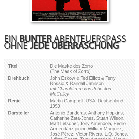
EIN
BUNTER
ABENTEUERSPASS
OHNE
JEDE ÜBERRASCHUNG
Titel
Die Maske des Zorro
(The Mask of Zorro)
Drehbuch
John Eskow & Ted Elliott & Terry
Rossio & Randall Jahnson
mit Charakteren von Johnston
McCulley
Regie
Martin Campbell, USA, Deutschland
1998
Darsteller
Antonio Banderas, Anthony Hopkins,
Catherine Zeta-Jones, Stuart Wilson,
Matt Letscher, Tony Amendola, Pedro
Armendáriz junior, William Marquez,
José Pérez, Victor Rivers, L.Q. Jones,