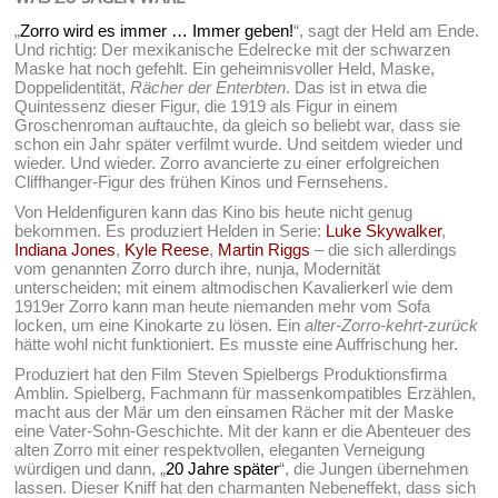
„
Zorro wird es immer … Immer geben!
“, sagt der Held am Ende.
Und richtig: Der mexikanische Edelrecke mit der schwarzen
Maske hat noch gefehlt. Ein geheimnisvoller Held, Maske,
Doppelidentität,
Rächer der Enterbten
. Das ist in etwa die
Quintessenz dieser Figur, die 1919 als Figur in einem
Groschenroman auftauchte, da gleich so beliebt war, dass sie
schon ein Jahr später verfilmt wurde. Und seitdem wieder und
wieder. Und wieder. Zorro avancierte zu einer erfolgreichen
Cliffhanger-Figur des frühen Kinos und Fernsehens.
Von Heldenfiguren kann das Kino bis heute nicht genug
bekommen. Es produziert Helden in Serie:
Luke Skywalker
,
Indiana Jones
,
Kyle Reese
,
Martin Riggs
– die sich allerdings
vom genannten Zorro durch ihre, nunja, Modernität
unterscheiden; mit einem altmodischen Kavalierkerl wie dem
1919er Zorro kann man heute niemanden mehr vom Sofa
locken, um eine Kinokarte zu lösen. Ein
alter-Zorro-kehrt-zurück
hätte wohl nicht funktioniert. Es musste eine Auffrischung her.
Produziert hat den Film Steven Spielbergs Produktionsfirma
Amblin. Spielberg, Fachmann für massenkompatibles Erzählen,
macht aus der Mär um den einsamen Rächer mit der Maske
eine Vater-Sohn-Geschichte. Mit der kann er die Abenteuer des
alten Zorro mit einer respektvollen, eleganten Verneigung
würdigen und dann, „
20 Jahre später
“, die Jungen übernehmen
lassen. Dieser Kniff hat den charmanten Nebeneffekt, dass sich