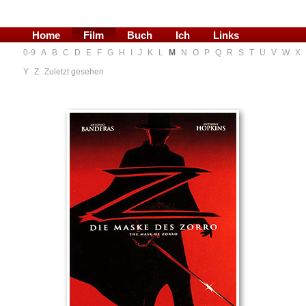
Home
Film
Buch
Ich
Links
0-9
A
B
C
D
E
F
G
H
I
J
K
L
M
N
O
P
Q
R
S
T
U
V
W
X
Blog
Y
Z
Zuletzt gesehen