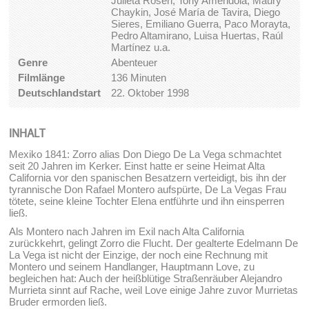
Julieta Rosen, Tony Amendola, Maury
Chaykin, José María de Tavira, Diego
Sieres, Emiliano Guerra, Paco Morayta,
Pedro Altamirano, Luisa Huertas, Raúl
Martínez u.a.
Genre
Abenteuer
Filmlänge
136 Minuten
Deutschlandstart
22. Oktober 1998
INHALT
Mexiko 1841: Zorro alias Don Diego De La Vega schmachtet
seit 20 Jahren im Kerker. Einst hatte er seine Heimat Alta
California vor den spanischen Besatzern verteidigt, bis ihn der
tyrannische Don Rafael Montero aufspürte, De La Vegas Frau
tötete, seine kleine Tochter Elena entführte und ihn einsperren
ließ.
Als Montero nach Jahren im Exil nach Alta California
zurückkehrt, gelingt Zorro die Flucht. Der gealterte Edelmann De
La Vega ist nicht der Einzige, der noch eine Rechnung mit
Montero und seinem Handlanger, Hauptmann Love, zu
begleichen hat: Auch der heißblütige Straßenräuber Alejandro
Murrieta sinnt auf Rache, weil Love einige Jahre zuvor Murrietas
Bruder ermorden ließ.