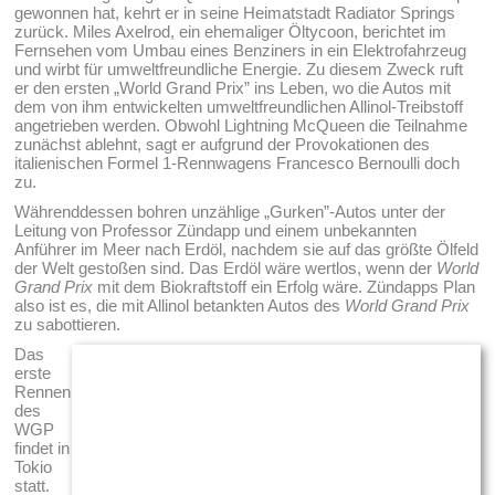
gewonnen hat, kehrt er in seine Heimatstadt Radiator Springs
zurück. Miles Axelrod, ein ehemaliger Öltycoon, berichtet im
Fernsehen vom Umbau eines Benziners in ein Elektrofahrzeug
und wirbt für umweltfreundliche Energie. Zu diesem Zweck ruft
er den ersten „World Grand Prix” ins Leben, wo die Autos mit
dem von ihm entwickelten umweltfreundlichen Allinol-Treibstoff
angetrieben werden. Obwohl Lightning McQueen die Teilnahme
zunächst ablehnt, sagt er aufgrund der Provokationen des
italienischen Formel 1-Rennwagens Francesco Bernoulli doch
zu.
Währenddessen bohren unzählige „Gurken”-Autos unter der
Leitung von Professor Zündapp und einem unbekannten
Anführer im Meer nach Erdöl, nachdem sie auf das größte Ölfeld
der Welt gestoßen sind. Das Erdöl wäre wertlos, wenn der
World
Grand Prix
mit dem Biokraftstoff ein Erfolg wäre. Zündapps Plan
also ist es, die mit Allinol betankten Autos des
World Grand Prix
zu sabottieren.
Das
erste
Rennen
des
WGP
findet in
Tokio
statt.