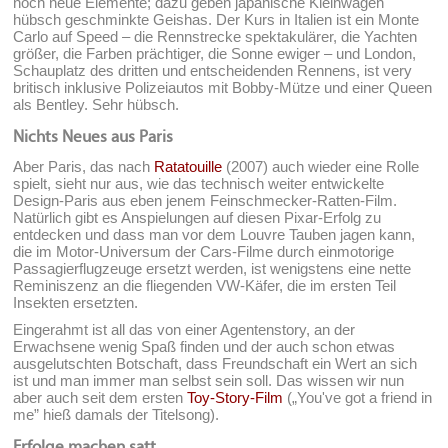
noch neue Elemente; dazu geben japanische Kleinwagen
hübsch geschminkte Geishas. Der Kurs in Italien ist ein Monte
Carlo auf Speed – die Rennstrecke spektakulärer, die Yachten
größer, die Farben prächtiger, die Sonne ewiger – und London,
Schauplatz des dritten und entscheidenden Rennens, ist very
britisch inklusive Polizeiautos mit Bobby-Mütze und einer Queen
als Bentley. Sehr hübsch.
Nichts Neues aus Paris
Aber Paris, das nach
Ratatouille
(2007) auch wieder eine Rolle
spielt, sieht nur aus, wie das technisch weiter entwickelte
Design-Paris aus eben jenem Feinschmecker-Ratten-Film.
Natürlich gibt es Anspielungen auf diesen Pixar-Erfolg zu
entdecken und dass man vor dem Louvre Tauben jagen kann,
die im Motor-Universum der Cars-Filme durch einmotorige
Passagierflugzeuge ersetzt werden, ist wenigstens eine nette
Reminiszenz an die fliegenden VW-Käfer, die im ersten Teil
Insekten ersetzten.
Eingerahmt ist all das von einer Agentenstory, an der
Erwachsene wenig Spaß finden und der auch schon etwas
ausgelutschten Botschaft, dass Freundschaft ein Wert an sich
ist und man immer man selbst sein soll. Das wissen wir nun
aber auch seit dem ersten
Toy-Story-Film
(„You've got a friend in
me” hieß damals der Titelsong).
Erfolge machen satt