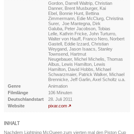
Gordon, Darrell Waltrip, Christian
Danner, Brent Musburger, Kai
Ebel, Bonnie Hunt, Bettina
Zimmermann, Edie McClurg, Christina
Surer, Joe Mantegna, Dirk
Galuba, Peter Jacobson, Tobias
Lelle, Kathrin Fricke, John Turturro,
Walter von Hauff, Franco Nero, Norbert
Gastell, Eddie Izzard, Christian
Weygand, Jason Isaacs, Stanley
Townsend, Hartmut
Neugebauer, Michel Michelis, Thomas
Albus, Lewis Hamilton, Lewis
Hamilton, David Hobbs, Michael
Schwarzmaier, Patrick Walker, Michael
Brennicke, Jeff Garlin, Axel Scholtz u.a.
Genre
Animation
Filmlänge
106 Minuten
Deutschlandstart
28. Juli 2011
Website
pixar.com
INHALT
Nachdem Lightning McQueen zum vierten mal den Piston Cup