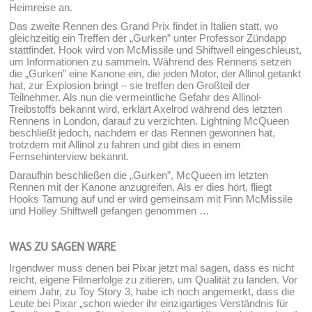
Heimreise an.
Das zweite Rennen des Grand Prix findet in Italien statt, wo
gleichzeitig ein Treffen der „Gurken” unter Professor Zündapp
stattfindet. Hook wird von McMissile und Shiftwell eingeschleust,
um Informationen zu sammeln. Während des Rennens setzen
die „Gurken” eine Kanone ein, die jeden Motor, der Allinol getankt
hat, zur Explosion bringt – sie treffen den Großteil der
Teilnehmer. Als nun die vermeintliche Gefahr des Allinol-
Treibstoffs bekannt wird, erklärt Axelrod während des letzten
Rennens in London, darauf zu verzichten. Lightning McQueen
beschließt jedoch, nachdem er das Rennen gewonnen hat,
trotzdem mit Allinol zu fahren und gibt dies in einem
Fernsehinterview bekannt.
Daraufhin beschließen die „Gurken”, McQueen im letzten
Rennen mit der Kanone anzugreifen. Als er dies hört, fliegt
Hooks Tarnung auf und er wird gemeinsam mit Finn McMissile
und Holley Shiftwell gefangen genommen …
WAS ZU SAGEN WÄRE
Irgendwer muss denen bei Pixar jetzt mal sagen, dass es nicht
reicht, eigene Filmerfolge zu zitieren, um Qualität zu landen. Vor
einem Jahr, zu Toy Story 3, habe ich noch angemerkt, dass die
Leute bei Pixar „schon wieder ihr einzigartiges Verständnis für