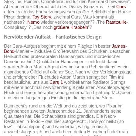
Storyline, Pointen, Charaktere und für den Kinomarkt beweisen”.
Aber unter der Oberaufsicht des Disney-Konzerns – seit
Cars
–
erfreut sich das Fortsetzungswesen großer Beliebtheit im Hause
Pixar: dreimal
Toy Story
, zweimal Cars. Was kommt als
nächstes? „
Nemo
wieder verlorengegangen”? „The
Ratatouille
-
Conspiracy”? „Das noch
größere Krabbeln
”?
Nervtötender Auftakt – Fantastisches Design
Der Cars-Aufguss beginnt mit einem Plagiat: In bester
James-
Bond
-Manier – inklusive Größenwahn des Schurken, deutscher
Herkunft des professoralen Handlangers und mörderischer
Danebenschieß-Qualität der Handlanger – entdeckt da ein
smarter Aston-Martin-Agent des britischen Geheimdienstes ein
gigantisches Ölfeld auf offener See. Nach wilder Verfolgungsjagd
und erfolgreicher Flucht des Aston Martin springt der Film ins
beschauliche, uns aus
Cars 1
wohlbekannte Radiator Springs
mit einem nochmal nervtötender gut gelaunten Abschleppwagen
Hook und einem herablassend-gönnerhaften Lightning McQueen
und einem langatmigen Einstieg in die eigentliche Story.
Dann geht's rund um die Welt und da zeigt sich, wo Pixar im
beginnenden zweiten Jahrzehnt des 21. Jahrhunderts seine
Qualitäten hat: Die Schauplätze sind grandios. Die Neon-
Reklamen in Tokio – das hier autogerecht „Towkyo” heißt („to
tow” = abschleppen) sind wunderbar, witzig, ironisch,
abwechslungsreich und auch beim dritten Hinsehen findet man