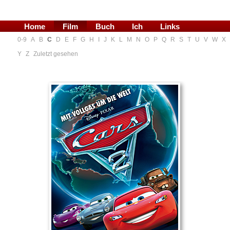
Home
Film
Buch
Ich
Links
0-9
A
B
C
D
E
F
G
H
I
J
K
L
M
N
O
P
Q
R
S
T
U
V
W
X
Blog
Y
Z
Zuletzt gesehen