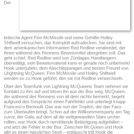
Der
britische Agent Finn McMissile und seine Gehilfin Holley
Shiftwell versuchen, das Komplott aufzudecken. Sie sind mit
dem amerikanischen Informanten Red Redline verabredet, der
ihnen während des Rennens Beweismittel übergeben soll. Das
geht schief. Red Redline wird von Zündapps Handlangern
überwältigt, sein Beweismaterial kann er gerade noch unbemerkt
Hook unterjubeln, dem Abschleppwagen und besten Freund von
Lihghtning McQueen. Finn McMissile und Holley Shiftwell
werden so zu Hook geführt, den sie mit Redline verwechseln.
Über den Teamfunk von Lightning McQueens Team nehmen sie
Kontakt zu ihm auf und lotsen ihn aus der Box weg. McQueen,
der während des Rennens von all dem nichts bemerkt, begeht
aufgrund des Gesprächs einen Fahrfehler und unterliegt knapp
Francesco Bernoulli. Das war nun der Tropfen, der das Fass
zum Überlaufen bringt. Schon auf der Willkommensparty am Tag
zuvor, der Gala, auf dem all die weltgewandten Stars umher
rollten, war Hook durch nervtötende Belästigung aufgefallen –
und jetzt die Fehler in der Box. Zwischen McQueen und Hook
gibt es einen hässlichen Streit – enttäuscht tritt Hook die