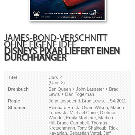
JAMES-BOND-VERSCHNITT
OHNE EIGENE IDEE
DISNEYS PIXAR LIEFERT EINEN
DURCHHÄNGER
Titel
Cars 2
(Cars 2)
Drehbuch
Ben Queen + John Lasseter + Brad
Lewis + Dan Fogelman
Regie
John Lasseter & Brad Lewis, USA 2011
Stimmen
Reinhard Brock, Owen Wilson, Manou
Lubowski, Michael Caine, Dietmar
Wunder, Emily Mortimer, Martina
Hill, Bruce Campbell, Thomas
Kretschmann, Tony Shalhoub, Rick
Kavanian, Sebastian Vettel, Jeff