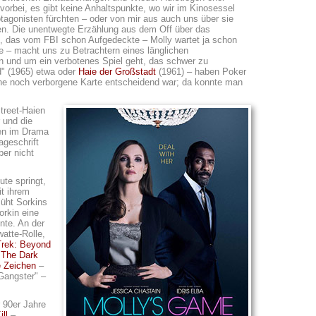
vorbei, es gibt keine Anhaltspunkte, wo wir im Kinosessel
otagonisten fürchten – oder von mir aus auch uns über sie
en. Die unentwegte Erzählung aus dem Off über das
, das vom FBI schon Aufgedeckte – Molly wartet ja schon
ge – macht uns zu Betrachtern eines länglichen
n und um ein verbotenes Spiel geht, das schwer zu
id" (1965) etwa oder
Haie der Großstadt
(1961) – haben Poker
ne noch verborgene Karte entscheidend war; da konnte man
treet-Haien
 und die
ben im Drama
ageschrift
ber nicht
te springt,
it ihrem
lüht Sorkins
orkin eine
te. An der
watte-Rolle,
Trek: Beyond
 The Dark
 Zeichen
–
Gangster" –
 90er Jahre
ll
–