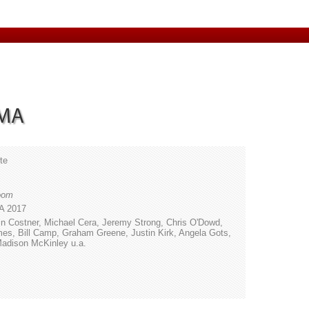
AMA
te
oom
SA 2017
vin Costner, Michael Cera, Jeremy Strong, Chris O'Dowd,
es, Bill Camp, Graham Greene, Justin Kirk, Angela Gots,
 Madison McKinley u.a.