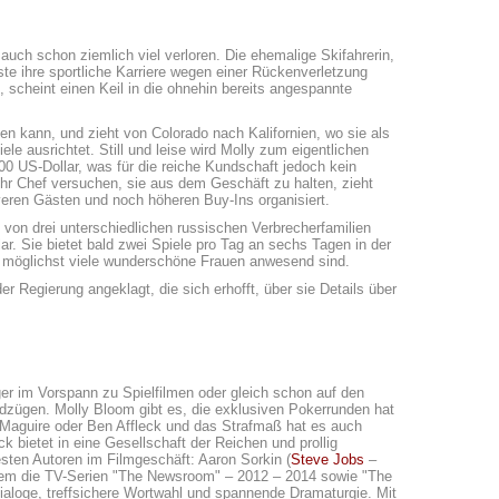
uch schon ziemlich viel verloren. Die ehemalige Skifahrerin,
te ihre sportliche Karriere wegen einer Rückenverletzung
, scheint einen Keil in die ohnehin bereits angespannte
nen kann, und zieht von Colorado nach Kalifornien, wo sie als
le ausrichtet. Still und leise wird Molly zum eigentlichen
0 US-Dollar, was für die reiche Kundschaft jedoch kein
 ihr Chef versuchen, sie aus dem Geschäft zu halten, zieht
veren Gästen und noch höheren Buy-Ins organisiert.
n von drei unterschiedlichen russischen Verbrecherfamilien
lar. Sie bietet bald zwei Spiele pro Tag an sechs Tagen in der
n möglichst viele wunderschöne Frauen anwesend sind.
r Regierung angeklagt, die sich erhofft, über sie Details über
er im Vorspann zu Spielfilmen oder gleich schon auf den
ndzügen. Molly Bloom gibt es, die exklusiven Pokerrunden hat
Maguire oder Ben Affleck und das Strafmaß hat es auch
 bietet in eine Gesellschaft der Reichen und prollig
sten Autoren im Filmgeschäft: Aaron Sorkin (
Steve Jobs
–
em die TV-Serien "The Newsroom" – 2012 – 2014 sowie "The
Dialoge, treffsichere Wortwahl und spannende Dramaturgie. Mit