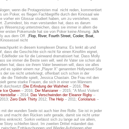
ialogen; wenn die Protagonisten mal nicht reden, kommentiert
 um Poker, es fliegen Fachbegriffe durch den Kinosaal wie
lte vorher ein Glossar studiert haben, um zu verstehen, was
ert. Zumindest, bis man verstanden hat, dass es darum
llys Wesenszug unterstreichen, dass sie immer in allem die
ihrer ersten Pokerrunde hat sie von Poker keine Ahnung. „
Ich
lly aus dem Off. „
Flop, River, Fourth Street, Cooler, Boat,
 Kinosessel nicht
hwachpunkt in diesem komplexen Drama: Es lenkt ab und
f, dass die Geschichte sich nicht für einen Kinofilm eignet,
 Edelfeder sie für die Leinwand dramatisiert hat. Dass Molly
dass sie immer die Beste sein will, weil ihr Vater sie schon als
eben hat; dass sie ihrem Vater beweisen will, dass sie alles
und es später einem nur „Player X“ genannten Hollywood-Star
ss der sie nicht unterkriegt, offenbart sich schon in der
 die die Titelrolle spielt, Jessica Chastain. Die Frau mit den
ielt gerne starke Frauen, die sich in einer von Männern
t durchsetzt (
Die Erfindung der Wahrheit
– 2016;
The
e Ice Queen
– 2016;
Der Marsianer
– 2015; "A Most Violent
nterstellar
– 2014;
Das Verschwinden der Eleanor Rigby
–
2013;
Zero Dark Thirty
2012;
The Help
– 2011;
Coriolanus
–
 mit der wunden Seele ist auch hier ihre Rolle. Sie ist in jeder
s und macht den Rücken sehr gerade, damit sie nicht unter
lms einknickt. Sorkin verlässt sich zu lange auf sie allein,
e Story schleifen lässt. Im zweiten Drittel mäandert das
 zwischen Enttäuschungen und Wieder-Aufstiegen eher