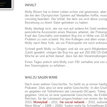
INHALT
Molly Bloom hat in ihrem Leben schon viel gewonnen, aber a
die bei den Olympischen Spielen auf Medaillen hoffte, muss
vorzeitig beenden. Der Unfall, bei dem sie sich diese zuzog
Beziehung zu ihrem Vater getrieben zu haben.
Molly überlegt sich, wie sie nun auf andere Art Geld verdie
persönliche Assistentin eines Mannes arbeitet, der Pokerspie
Kopf des Geschäfts und etabliert Buy-Ins in Höhe von 10.00
Problem zu sein scheint. Als ihre Kollegen und allen voran
Molly nach New York, wo sie Pokerspiele mit noch exklusi
Schnell greift Molly zu Drogen, und als sie auch Mitglieder
Zutritt gewährt, steigen die Buy-Ins gar auf 250.000 US-Dol
Woche an und achtet darauf, dass bei den Veranstaltunge
Eines Tages jedoch wird Molly vom FBI verhaftet und von de
ihre Stammgäste zu erfahren …
WAS ZU SAGEN WÄRE
Nach einer wahren Geschichte. So heißt es ja immer häufig
Plakaten. Dies also ist eine wahre Geschichte. In den Gru
es gegeben mit Teilnehmern wie Leonardo DiCaprio, Tobey 
gegeben. Und es ist eine spannende Geschichte, die Einblick
Reichen, für die Leinwand umgeschrieben von einem der be
2015;
Moneyball
– 2011; t
he social network
– 2010, außerd
West Wing" – 1999 – 2006). Sorkin steht für Schnellfeuer-