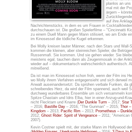
planlos an uns 
mal mit der Pr
ärgern – könnt
Zurückliegende
auf ihre Ankla
Nachrichtenstücks, in dem es um Frauen in Cocktailkleider
durchschauen ist. Die großen Spielerfilme – "Cincinnatti K
zu einem Duell Mann gegen Mann stilisiert, wo am Ende ei
im Kinosessel die tödliche Kugel erkennen.
Bei Molly kreisen lauter Männer, nach den Stars und Wall-S
kommen die kleinen, aber steinreichen Spieler, die Betrüger
Russenmafi. Sie kommen. Und sie gehen wieder. Sie blei
meistens egal, tauchen dann als Zeugenmosaik in der Ankl
wieder auf – dokumentarisch wahrscheinlich authentisch. A
mitreißend.
Da ist man im Kinosessel schon froh, wenn der Film ins Heu
wo Molly ihrem Verfahren entgegensieht und sich derweil m
Anwalt auseinandersetzt. Da sprühen verbale Funken, da g
schreibendes Herz, da wird der Film spannend, auch weil S
durchweg wunderbares Ensemble um sich versammeln konn
Spitze Chastain und Idris Elba, hier in einer Anzug-und-Kra
nicht Flecktarn und Knarre (
Der Dunkle Turm
– 2017;
Star 
– 2016;
Bastille Day
– 2016; "The Gunman" – 2015;
Thor –
Kingdom
– 2013;
Pacific Rim
– 2013;
Prometheus – Dunkle
2012;
Ghost Rider: Spirit of Vengeance
– 2011; "American 
2007).
Kevin Costner spielt mit, der starke Mann im Hollywood der
(
Hidden Figures: Unerkannte Heldinnen
– 2016;
3 Days to Ki