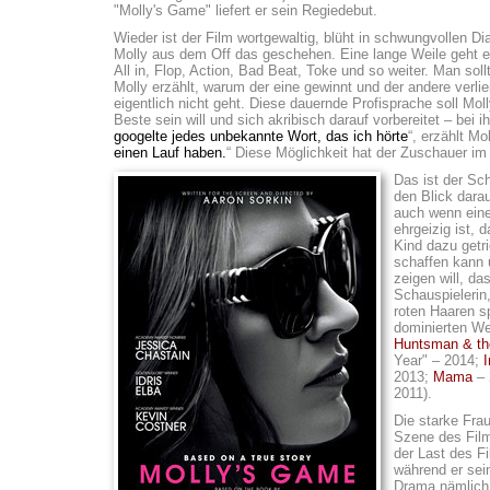
"Molly's Game" liefert er sein Regiedebut.
Wieder ist der Film wortgewaltig, blüht in schwungvollen D
Molly aus dem Off das geschehen. Eine lange Weile geht es
All in, Flop, Action, Bad Beat, Toke und so weiter. Man sol
Molly erzählt, warum der eine gewinnt und der andere verli
eigentlich nicht geht. Diese dauernde Profisprache soll Mo
Beste sein will und sich akribisch darauf vorbereitet – bei 
googelte jedes unbekannte Wort, das ich hörte
“, erzählt Mo
einen Lauf haben.
“ Diese Möglichkeit hat der Zuschauer im
Das ist der Sc
den Blick darau
auch wenn eine
ehrgeizig ist, 
Kind dazu getri
schaffen kann 
zeigen will, da
Schauspielerin,
roten Haaren sp
dominierten Wel
Huntsman & th
Year" – 2014;
I
2013;
Mama
– 
2011).
Die starke Frau
Szene des Film
der Last des Fi
während er sein
Drama nämlich