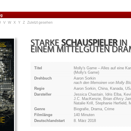
og
U
V
W
X
Y
Z
Zuletzt gesehen
STARKE
SCHAUSPIELER
IN
EINEM MITTELGUTEN DR
Titel
Molly's Game – Alles auf eine Kar
(Molly's Game)
Drehbuch
Aaron Sorkin
nach den Memoiren von Molly Bl
Regie
Aaron Sorkin, China, Kanada, U
Darsteller
Jessica Chastain, Idris Elba, Ke
J.C. MacKenzie, Brian d'Arcy Jam
Natalie Krill, Stephanie Herfield,
Genre
Biografie, Drama, Crime
Filmlänge
140 Minuten
Deutschlandstart
8. März 2018