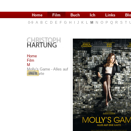
Home
Film
Buch
Ich
Links
Bl
0-9
A
B
C
D
E
F
G
H
I
J
K
L
M
N
O
P
Q
R
S
T
Home
Film
M
Molly's Game - Alles auf
eine Karte