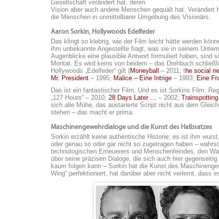
Gesellschaft verändert hat, deren
Vision aber auch andere Menschen gequält hat. Verändert 
die Menschen in unmittelbarer Umgebung des Visionärs.
Aaron Sorkin, Hollywoods Edelfeder
Das klingt so klebrig, wie der Film leicht hätte werden kön
ihm unbekannte Angestellte fragt, was sie in seinem Unte
Augenblicke eine plausible Antwort formuliert haben, sind 
Moritat. Es wird keins von beidem – das Drehbuch schließli
Hollywoods „Edelfeder“ gilt (
Moneyball
– 2011; t
he social n
Mr. President
– 1995;
Malice – Eine Intrige
– 1993;
Eine Fr
Das ist ein fantastischer Film. Und es ist Sorkins Film. Re
„127 Hours“ – 2010;
28 Days Later …
– 2002;
Trainspotting
sich alle Mühe, das austarierte Script nicht aus dem Gleic
stehen – das macht er prima.
Maschinengewehrdialoge und die Kunst des Halbsatzes
Sorkin erzählt keine authentische Historie; es ist ihm wurs
oder genau so oder gar nicht so zugetragen haben – wahrsch
technologischen Erneuerers und Menschenfeindes, den Walt
über seine präzisen Dialoge, die sich auch hier gegenseit
kaum folgen kann – Sorkin hat die Kunst des Maschinengew
Wing“ perfektioniert, hat darüber aber nicht verlernt, dass