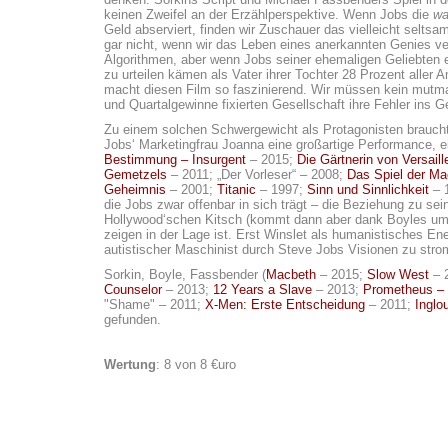
keinen Zweifel an der Erzählperspektive. Wenn Jobs die
wa
Geld abserviert, finden wir Zuschauer das vielleicht selts
gar nicht, wenn wir das Leben eines anerkannten Genies v
Algorithmen, aber wenn Jobs seiner ehemaligen Geliebten 
zu urteilen kämen als Vater ihrer Tochter 28 Prozent aller 
macht diesen Film so faszinierend. Wir müssen kein mutmaß
und Quartalgewinne fixierten Gesellschaft ihre Fehler ins G
Zu einem solchen Schwergewicht als Protagonisten braucht e
Jobs‘ Marketingfrau Joanna eine großartige Performance, ein
Bestimmung – Insurgent
– 2015;
Die Gärtnerin von Versaill
Gemetzels
– 2011; „Der Vorleser“ – 2008;
Das Spiel der Ma
Geheimnis
– 2001;
Titanic
– 1997;
Sinn und Sinnlichkeit
– 1
die Jobs zwar offenbar in sich trägt – die Beziehung zu se
Hollywood‘schen Kitsch (kommt dann aber dank Boyles um
zeigen in der Lage ist. Erst Winslet als humanistisches En
autistischer Maschinist durch Steve Jobs Visionen zu stro
Sorkin, Boyle, Fassbender (
Macbeth
– 2015;
Slow West
– 
Counselor
– 2013;
12 Years a Slave
– 2013;
Prometheus – 
"Shame" – 2011;
X-Men: Erste Entscheidung
– 2011;
Inglo
gefunden.
Wertung
: 8 von 8 €uro