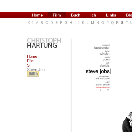
Home
Film
Buch
Ich
Links
Bl
0-9
A
B
C
D
E
F
G
H
I
J
K
L
M
N
O
P
Q
R
S
T
Home
Film
S
Steve Jobs