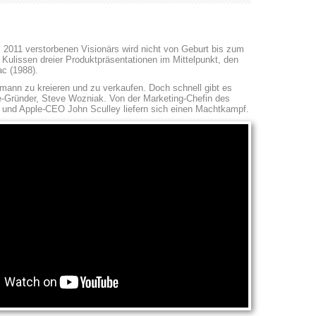
 2011 verstorbenen Visionärs wird nicht von Geburt bis zum
 Kulissen dreier Produktpräsentationen im Mittelpunkt, den
c (1988).
rmann zu kreieren und zu verkaufen. Doch schnell gibt es
e-Gründer, Steve Wozniak. Von der Marketing-Chefin des
 und Apple-CEO John Sculley liefern sich einen Machtkampf.