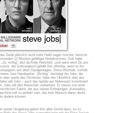
das Gerät plötzlich nicht mehr
Hallo
sagen möchte, herrscht
ommenden 12 Minuten gefälligst hinbekommen, Gott habe
 „Ja, richtig“, ätzt da Andy Hertzfeld, „und wann wirst Du uns
zurück, der Gottvergleich gefällt ihm offenbar, wenn er ihn
n Kompagnon aus alten Garagentagen, Steve Wozniak, vorhält,
ierer, kein Handwerker: „Richtig“, bestätigt ihn Jobs, die
 er aber spiele das Orchester, habe den Überblick über das
bei will Jobs – auch das lapidar per Nebensatz konstituiert
en. Jobs will den Menschen verbannen. Er träumt von einer
schlichen Faktor, der aus seinen Erfindungen „Autoradios,
schine soll so perfekt sein, das kein Mensch daran denkt,
hts ändern
können
.
in seiner Umgebung geben ihm allen Grund dazu, so zu
er Rolle des Steve Jobs sympathisieren mit der Figur, lassen