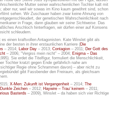
hrscheinliche
Mutter seiner
wahrscheinlichen
Tochter kalt mit
am; aber nur, weil wir sowas im Kino kaum gewöhnt sind, schon
erfilmt sehen. Wir Zuschauer haben zwar keine Ahnung von
entgegenschleudert, der genetischen Wahrscheinlichkeit nach
Amerikaner in Frage, dann glauben wir
seine Sichtweise
. Das
liches Arschloch hinterfragen, wir dürfen einer auf Konsens
esicht schleudern.
s einen kraftvollen Antagonisten. Kate Winslet gibt als
e der besten in ihrer erstaunlichen Karriere (
Die
es
– 2014;
Labor Day
– 2013;
Contagion
– 2011;
Der Gott des
cht
– 2006; "Vergiss mein nicht" – 2004;
Enigma – Das
995). Sie erdet die Titelfigur, formuliert die Menschlichkeit,
iner Tochter kratzt gegen Ende gefährlich nahe am
sichtiger Regie ohne Schrammen davon) – aber nicht zu
ergiebündel gibt Fassbender den Freiraum, als gleichsam
mern.
2015;
X-Men: Zukunft ist Vergangenheit
– 2014;
The
Dunkle Zeichen
– 2012;
Haywire – Trau' keinem
– 2011;
urious Basterds
– 2009), Winslet – da haben sich vier Richtige