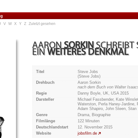
og
U
V
W
X
Y
Z
Zuletzt gesehen
AARON
SORKIN
SCHREIBT 
EIN
WEITERES DENKMAL
Titel
Steve Jobs
(Steve Jobs)
Drehbuch
Aaron Sorkin
nach dem Buch von Walter Isaac
Regie
Danny Boyle, UK, USA 2015
Darsteller
Michael Fassbender, Kate Winslet
Waterston, Perla Haney-Jardine,
Adam Shapiro, John Steen, Stan R
Genre
Drama, Biographie
Filmlänge
122 Minuten
Deutschlandstart
12. November 2015
Website
jobsfilm.de