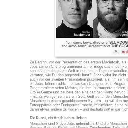
Zu Beginn, vor der Präsentation des ersten Macintosh, als 
Jobs seinen Chefprogrammierer an, er möge das in den k
schließloich die ganze Welt in nur sieben Tagen erschaffen.
verraten, wie Du das angestellt hast?“ Jobs weist ihn nicht 
auch vor der zweiten Präsentation präzisiert, als ihm sei
er, Jobs, könne nichts – er sei kein Designer, kein Programm
Programmierer seien Meister, die ihre Instrumente spielen,
Große Ganze und zaubere den einzigartigen Klang hervor. Da
– nichts weniger sein als ein Gott. Gott schuf den Mensch
Maschine in einem geschlossenen System – er will den men
Fotoapparate oder Funkgeräte“ macht, minimieren; seine Ma
daran etwas ändern zu wollen – und deshalb
soll
er gar nic
Die Kunst, ein Arschloch zu lieben
Menschen sind Steve Jobs unheimlich. Und die Menschen 
denken. Sorkins Script und Michael Fassbenders Spiel in d