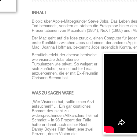
INHALT
Biopic über Apple-Mitbegründer Steve Jobs. Das Leben des
Tod behandelt, sondern es stehen die Ereignisse hinter den
Präsentationen von Macintosh (1984), NeXT (1988) und iMa
Der Mac geht auf die Idee zurück, einen Computer für jede
erste Konflikte zwischen Jobs und einem der anderen Appl
Mac, Joanna Hoffman, bekommt Jobs ordentlich Kontra, er
Beruflich erlebt der ebenso herrische
wie visionäre Jobs ebenso
Turbulenzen wie privat. So weigert er
sich zunächst, seine Tochter Lisa
anzuerkennen, die er mit Ex-Freundin
Chrisann Brenna hat …
WAS ZU SAGEN WÄRE
„Wer Visionen hat, sollte einen Arzt
aufsuchen!“ … Ein gar köstliches
Bonmot des nicht zu
widersprechenden Altkanzlers Helmut
Schmidt – in 98 Prozent der Fälle
hatte er damit auch sicher Recht.
Danny Boyles Film feiert jene zwei
Prozent, deren Vision die