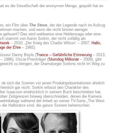
hat es die Gesellschaft der anonymen Menge, gequält hat es
nen, ein Film über
The Steve
, der der Legende nach im Aufzug
rnehmen machen, und wenn die nicht binnen weniger
sie gefeuert? Das wird wahlweise eine Heldensaga oder eine
ch stammt von Aaron Sorkin, der nicht zufällig als
etwork
– 2010; „Der Krieg des Charlie Wilson“ – 2007;
Hallo,
age der Ehre
– 1992).
gisseur Danny Boyle (
Trance – Gefährliche Erinnerung
– 2013;
– 1996), Oscar-Preisträger (
Slumdog Millionär
– 2008), gibt
hgewicht zu bringen, der Dramaturgie Sorkins nicht im Weg zu
t, ob sich die Szenen vor jenen Produktpräsentationen ähnlich
einlich gar nicht. Sorkin erfasst den Charakter des
er Isaacson eindrücklich in seinem Buch beschrieben hat,
ig über Zeitgrenzen hinweg überschneiden, denen die Kamera
ehrdialogs während der Arbeit an seiner TV-Serie „The West
 es die Halbsätze sind, die ganze Szenen beherrschen.