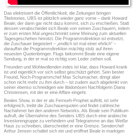
Das elektrisiert die Öffentlichkeit, die Zeitungen bringen
Titelstories, UBS ist plötzlich wieder ganz vorne – dank Howard
Beale; der dann gar nicht dazu kommt, sich zu erschießen. Statt
dessen verabschiedet sich Beale von seinen Zuschauern, indem
er zum ersten Mal ungeschminkt seine Meinung zum aktuellen
Tagesgeschehen hinrotzt. Die Programmdirektion ist entsetzt,
die Zuschauer begeistert – „endlich ist mal einer ehrlich” –
daraufhin die Programmdirektion mächtig stolz auf ihren
neuesten Quotenbringer. Flugs bekommt Beale eine eigene
Sendung, in der er mal so richtig vom Leder ziehen soll.
Freunden und Wohlwollenden indes ist klar, dass Howard krank
ist und eigentlich vor sich selbst geschützt gehört. Sein bester
Freund, Noch-Programmchef Max Schumacher, dringt aber
schon nicht mehr zu ihm durch – ist zudem auch abgelenkt von
seiner ebenso schneidigen wie libidonösen Nachfolgerin Diana
Christensen, mit der er eine Affäre eingeht.
Beales Show, in der er als Fernseh-Prophet auftritt, ist sehr
erfolgreich, treibt die Zuschauerquoten und findet zahlreiche
Nachahmer bei den anderen Networks. Als Beale sein Publikum
aufruft, die Übernahme des Senders UBS durch eine arabische
Investorengruppe zu verhindern und Telegramme an das Weiße
Haus zu schreiben, überschreitet er eine Grenze. Senderchef
Arthur Jensen schaltet sich ein und eröffnet Beale in markigen