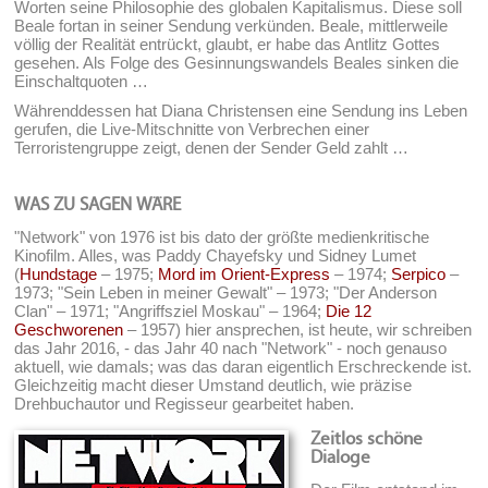
Worten seine Philosophie des globalen Kapitalismus. Diese soll
Beale fortan in seiner Sendung verkünden. Beale, mittlerweile
völlig der Realität entrückt, glaubt, er habe das Antlitz Gottes
gesehen. Als Folge des Gesinnungswandels Beales sinken die
Einschaltquoten …
Währenddessen hat Diana Christensen eine Sendung ins Leben
gerufen, die Live-Mitschnitte von Verbrechen einer
Terroristengruppe zeigt, denen der Sender Geld zahlt …
WAS ZU SAGEN WÄRE
"Network" von 1976 ist bis dato der größte medienkritische
Kinofilm. Alles, was Paddy Chayefsky und Sidney Lumet
(
Hundstage
– 1975;
Mord im Orient-Express
– 1974;
Serpico
–
1973; "Sein Leben in meiner Gewalt" – 1973; "Der Anderson
Clan" – 1971; "Angriffsziel Moskau" – 1964;
Die 12
Geschworenen
– 1957) hier ansprechen, ist heute, wir schreiben
das Jahr 2016, - das Jahr 40 nach "Network" - noch genauso
aktuell, wie damals; was das daran eigentlich Erschreckende ist.
Gleichzeitig macht dieser Umstand deutlich, wie präzise
Drehbuchautor und Regisseur gearbeitet haben.
Zeitlos schöne
Dialoge