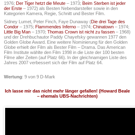
1976;
Der Tiger hetzt die Meute
– 1973;
Beim Sterben ist jeder
der Erste
– 1972) als Besten Nebendarsteller sowie in den
Kategorien Kamera, Regie, Schnitt und Bester Film.
Sidney Lumet, Peter Finch, Faye Dunaway (
Die drei Tage des
Condor
– 1975;
Flammendes Inferno
– 1974;
Chinatown
– 1974;
Little Big Man
– 1970;
Thomas Crown ist nicht zu fassen
– 1968)
und der Drehbuchautor Paddy Chayefsky gewannen 1977 den
Golden Globe Award. Eine weitere Nominierung für den Golden
Globe erhielt der Film als Bester Film – Drama. Das American
Film Institute wählte den Film 1998 in die Liste der 100 besten
Filme aller Zeiten (auf Platz 66). In der gleichnamigen Liste des
Jahres 2007 verbessert sich der Film auf Platz 64.
Wertung
: 9 von 9 D-Mark
Ich lasse mir das nicht mehr länger gefallen! (Howard Beale
– ehemals UBS-Nachrichten)