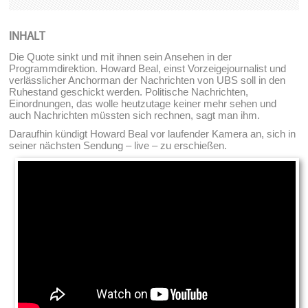
INHALT
Die Quote sinkt und mit ihnen sein Ansehen in der
Programmdirektion. Howard Beal, einst Vorzeigejournalist und
verlässlicher Anchorman der Nachrichten von UBS soll in den
Ruhestand geschickt werden. Politische Nachrichten,
Einordnungen, das wolle heutzutage keiner mehr sehen und
auch Nachrichten müssten sich rechnen, sagt man ihm.
Daraufhin kündigt Howard Beal vor laufender Kamera an, sich in
seiner nächsten Sendung – live – zu erschießen.