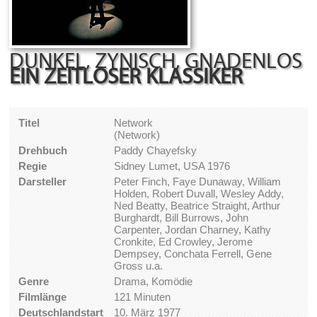
DUNKEL, ZYNISCH, GNADENLOS
EIN ZEITLOSER KLASSIKER
Titel
Network
(Network)
Drehbuch
Paddy Chayefsky
Regie
Sidney Lumet, USA 1976
Darsteller
Peter Finch, Faye Dunaway, William
Holden, Robert Duvall, Wesley Addy,
Ned Beatty, Beatrice Straight, Arthur
Burghardt, Bill Burrows, John
Carpenter, Jordan Charney, Kathy
Cronkite, Ed Crowley, Jerome
Dempsey, Conchata Ferrell, Gene
Gross u.a.
Genre
Drama, Komödie
Filmlänge
121 Minuten
Deutschlandstart
10. März 1977