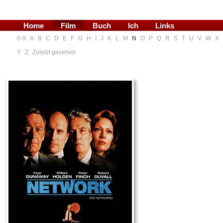
Home
Film
Buch
Ich
Links
0-9
A
B
C
D
E
F
G
H
I
J
K
L
M
N
O
P
Q
R
S
T
U
V
W
X
Blog
Y
Z
Zuletzt gesehen