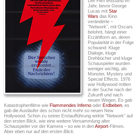
Der Film entstand im
Jahr, bevor George
Lucas mit
Star
Wars
das Kino
veränderte –
"Network", mit Oscars
belohnt, hängt einer
Erzählform an, deren
Popularität in der Folge
schwand: Kluge
Dialoge, kluge
Drehbücher und kluge
Schauspieler wurden
weniger wichtig, als
Monster, Mystery und
Special Effects. 1976
war Hollywood mitten
in der Suche nach der
Zukunft und nach
neuen Wegen. Es gab
Katastrophenfilme wie
Flammendes Inferno
oder
Erdbeben
, es
gab die Ausläufer des schon nicht mehr so neuen New
Hollywood. Schon zu seiner Erstaufführung wirkte "Network" auf
den ersten Blick, wie eine weitere Versammlung alter
Schauspieler vor der Kamera – so wie in den
Airport
-Filmen.
Aber eben nur
auf den ersten Blick.