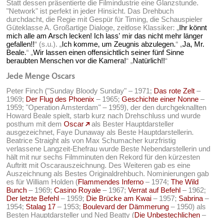
Statt dessen präsentierte die Filmindustrie eine Glanzstunde.
"Network" ist perfekt in jeder Hinsicht. Das Drehbuch
durchdacht, die Regie mit Gespür für Timing, die Schauspieler
Güteklasse A. Großartige Dialoge, zeitlose Klassiker: „
Ihr könnt
mich alle am Arsch lecken! Ich lass' mir das nicht mehr länger
gefallen!!
“ (s.u.). „
Ich komme, um Zeugnis abzulegen.
“ „
Ja, Mr.
Beale.
“ „
Wir lassen einen offensichtlich seiner fünf Sinne
beraubten Menschen vor die Kamera!
“ „
Natürlich!!
“
Jede Menge Oscars
Peter Finch ("Sunday Bloody Sunday" – 1971;
Das rote Zelt
–
1969;
Der Flug des Phoenix
– 1965;
Geschichte einer Nonne
–
1959; "Operation Amsterdam" – 1959), der den durchgeknallten
Howard Beale spielt, starb kurz nach Drehschluss und wurde
posthum mit dem
Oscar
als Bester Hauptdarsteller
ausgezeichnet, Faye Dunaway als Beste Hauptdarstellerin.
Beatrice Straight als von Max Schumacher kurzfristig
verlassene Langzeit-Ehefrau wurde Beste Nebendarstellerin und
hält mit nur sechs Filmminuten den Rekord für den kürzesten
Auftritt mit Oscarauszeichnung. Des Weiteren gab es eine
Auszeichnung als Bestes Originaldrehbuch. Nominierungen gab
es für William Holden (
Flammendes Inferno
– 1974;
The Wild
Bunch
– 1969;
Casino Royale
– 1967;
Verrat auf Befehl
– 1962;
Der letzte Befehl
– 1959;
Die Brücke am Kwai
– 1957;
Sabrina
–
1954;
Stalag 17
– 1953;
Boulevard der Dämmerung
– 1950) als
Besten Hauptdarsteller und Ned Beatty (
Die Unbestechlichen
–