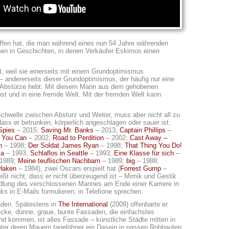
offen hat, die man während eines nun 54 Jahre währenden
chen in Geschichten, in denen Verkäufer Eskimos einen
, weil sie einerseits mit einem Grundoptimismus
 andererseits dieser Grundoptimismus, der häufig nur eine
te Abstürze hebt. Mit diesem Mann aus dem gehobenen
t und in eine fremde Welt. Mit der fremden Welt kann
chwelle zwischen Absturz und Weiter, muss aber nicht all zu
ass er betrunken, körperlich angeschlagen oder sauer ist.
Spies
– 2015;
Saving Mr. Banks
– 2013;
Captain Phillips
–
f You Can
– 2002;
Road to Perdition
– 2002;
Cast Away –
h
– 1998;
Der Soldat James Ryan
– 1998;
That Thing You Do!
ia
– 1993;
Schlaflos in Seattle
– 1993;
Eine Klasse für sich
–
1989;
Meine teuflischen Nachbarn
– 1989;
big
– 1988;
Haken
– 1984), zwei Oscars erspielt hat (
Forrest Gump
–
heißt nicht, dass er nicht überzeugend ist – Mimik und Gestik
dlung des verschlossenen Mannes am Ende einer Karriere in
s in E-Mails formulieren, in Telefione sprechen.
aden. Spätestens in
The International
(2009) offenbarte er
dicke, dünne, graue, bunte Fassaden, die einfachstes
and kommen, ist alles Fassade – künstliche Städte mitten in
hinter deren Mauern tagelöhner ein Dasein in nassen Rohbauten