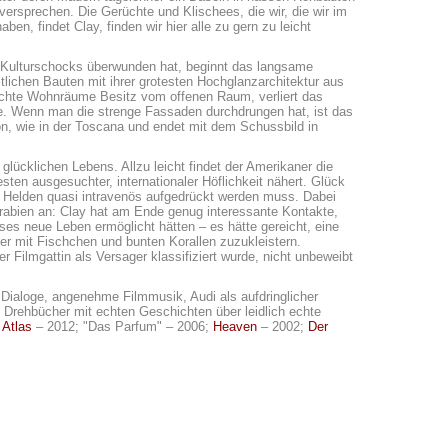
ersprechen. Die Gerüchte und Klischees, die wir, die wir im
en, findet Clay, finden wir hier alle zu gern zu leicht
 Kulturschocks überwunden hat, beginnt das langsame
tlichen Bauten mit ihrer grotesten Hochglanzarchitektur aus
chte Wohnräume Besitz vom offenen Raum, verliert das
le. Wenn man die strenge Fassaden durchdrungen hat, ist das
ön, wie in der Toscana und endet mit dem Schussbild in
 glücklichen Lebens. Allzu leicht findet der Amerikaner die
esten ausgesuchter, internationaler Höflichkeit nähert. Glück
m Helden quasi intravenös aufgedrückt werden muss. Dabei
Arabien an: Clay hat am Ende genug interessante Kontakte,
eses neue Leben ermöglicht hätten – es hätte gereicht, eine
er mit Fischchen und bunten Korallen zuzukleistern.
 Filmgattin als Versager klassifiziert wurde, nicht unbeweibt
 Dialoge, angenehme Filmmusik, Audi als aufdringlicher
 Drehbücher mit echten Geschichten über leidlich echte
 Atlas
– 2012; "Das Parfum" – 2006;
Heaven
– 2002;
Der