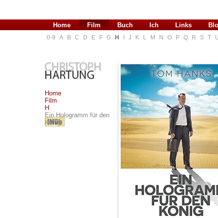
Home
Film
Buch
Ich
Links
Bl
0-9
A
B
C
D
E
F
G
H
I
J
K
L
M
N
O
P
Q
R
S
T
Home
Film
H
Ein Hologramm für den
König