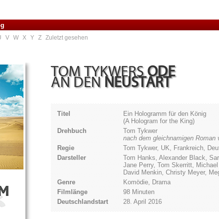
og
U
V
W
X
Y
Z
Zuletzt gesehen
TOM TYKWERS
ODE
AN DEN
NEUSTART
Titel
Ein Hologramm für den König
(A Hologram for the King)
Drehbuch
Tom Tykwer
nach dem gleichnamigen Roman 
Regie
Tom Tykwer, UK, Frankreich, De
Darsteller
Tom Hanks, Alexander Black, Sar
Jane Perry, Tom Skerritt, Michael
David Menkin, Christy Meyer, M
Genre
Komödie, Drama
Filmlänge
98 Minuten
Deutschlandstart
28. April 2016