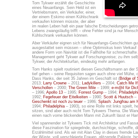
Tom Tykwer erzählt die Geschichte
eines Neuanfangs. Sein Held ist ein
Vertriebsmann, ein Verkäufer, einer,
der einem Eskimo einen Kühlschrank
verkaufen können müsste, der aber
im realen Leben halt ein paar falsche Entscheidungen getr
Lebens zwangsläufig trifft – ohne Fehler sind ja nur Mens
Kühlschrank verkaufen können.
Aber Verkäufer eignen sich für Neuanfangs-Geschichten gut
ausgestattet sein müssen – ohne Optimiskus kein Verkauf –
andere Form von Naivität ist die Fallhöhe für schmerzhaf
Management geht Tykwer auf Forschungsreise; zu ihm selbs
Tykwer, der Architekturfan, eindeutig mehr anfangen.
Tom Hanks spielt routiniert diesen Geschäftsmann an der S
tief gehen – seine Requisiten sagen auch ohne viel Mühe, d
Dass Hanks, der seit 35 Jahren im Geschäft ist (
Bridge of 
2013;
Larry Crowne
– 2011;
Ladykillers
– 2004;
Catch Me I
Verschollen
– 2000;
The Green Mile
– 1999;
e-m@il für Dic
– 1996;
Apollo 13
– 1995;
Forrest Gump
– 1994;
Philadelph
1992;
Fegefeuer der Eitelkeiten
– 1990;
Scott & Huutsch
– 
Geschenkt ist noch zu teuer
– 1986;
Splash: Jungfrau am 
1994;
Philadelphia
– 1993), so eine Rolle mit links spielt, 
sitzen, sind aber auch nicht Tom Tykwers Thema. Die Wan
einen nach vorne blickenden Mann mit Zukunft lässt er Hank
Viel spannender ist Tykwers Tick mit Architektur und Fass
diese Faszination für spiegelnde, durchsichtige, schroffe, 
Erzählmittel sind. Als wir mit Alan Clay in dieses fremde L
der Wüste, voll verschleierte Frauen, glitzernde Paläste, 