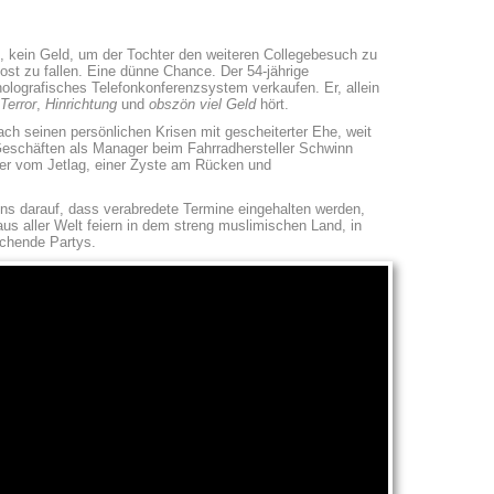
g, kein Geld, um der Tochter den weiteren Collegebesuch zu
Rost zu fallen. Eine dünne Chance. Der 54-jährige
holografisches Telefonkonferenzsystem verkaufen. Er, allein
Terror
,
Hinrichtung
und
obszön viel Geld
hört.
ch seinen persönlichen Krisen mit gescheiterter Ehe, weit
Geschäften als Manager beim Fahrradhersteller Schwinn
 er vom Jetlag, einer Zyste am Rücken und
s darauf, dass verabredete Termine eingehalten werden,
 aus aller Welt feiern in dem streng muslimischen Land, in
schende Partys.