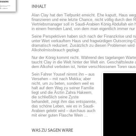
INHALT
Alan Clay hat den Tiefpunkt erreicht. Ehe kaputt, Haus we
finanzieren und eine letzte Chance, nicht völlig durch den 
Vertriebsmanager soll in Saudi-Arabien König Abdullah ein 
in einem fremden Land, von dem man eigentlich immer nur
Seine Perspektiven haben sich nach der Finanzkrise und na
unter Wert verkauftem Haus und fragwürdigen Outsorcing-
dramatisch reduziert. Zusätzlich zu diesen Problemen wird
Alkoholmissbrauch geplagt.
Nur der König kommt nicht. Während des tagelangen Warten
taucht Clay in die Welt hinter der Welt ein. Geschäftsleute
dem Alkohol verboten ist, hinter verschlossenen Toren rau
Sein Fahrer Yousef nimmt ihn – aus
Versehen – mit nach Mekka; aber
nicht, um zu beten, sondern weil es
halt auf dem Weg zu seiner Familie
liegt und die Ärztin Zahra Hakeem,
die schließlich seine Zyste
behandelt, zeigt ihm das entspannte,
das schöne Leben, wie es in Saudi-
Arabien gelebt wird – durchaus auch
mit einer guten Flasche Wein …
WAS ZU SAGEN WÄRE