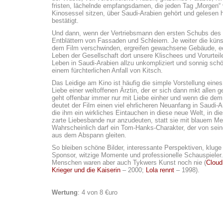
fristen, lächelnde empfangsdamen, die jeden Tag „Morgen“ v
Kinosessel sitzen, über Saudi-Arabien gehört und gelesen hab
bestätigt.
Und dann, wenn der Vertriebsmann den ersten Schubs des
Entblättern von Fassaden und Schleiern. Je weiter die küns
dem Film verschwinden, ergreifen gewachsene Gebäude, e
Leben der Gesellschaft dort unsere Klischees und Vorurtei
Leben in Saudi-Arabien allzu unkompliziert und sonnig sch
einem fürchterlichen Anfall von Kitsch.
Das Leidige am Kino ist häufig die simple Vorstellung eines
Liebe einer weltoffenen Ärztin, der er sich dann mkt allen g
geht offenbar immer nur mit Liebe einher und wenn die de
deutet der Film einen viel ehrlicheren Neuanfang in Saudi-
die ihm ein wirkliches Eintauchen in diese neue Welt, in di
zarte Liebesbande nur anzudeuten, statt sie mit blauem Me
Wahrscheinlich darf ein Tom-Hanks-Charakter, der von seiner
aus dem Abspann gleiten.
So bleiben schöne Bilder, interessante Perspektiven, kluge
Sponsor, witzige Momente und professionelle Schauspieler.
Menschen waren aber auch Tykwers Kunst noch nie (
Cloud
Krieger und die Kaiserin
– 2000;
Lola rennt
– 1998).
Wertung
: 4 von 8 €uro