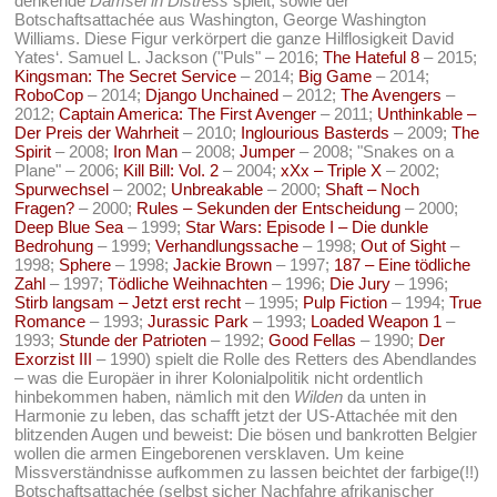
denkende
Damsel in Distress
spielt, sowie der
Botschaftsattachée aus Washington, George Washington
Williams. Diese Figur verkörpert die ganze Hilflosigkeit David
Yates‘. Samuel L. Jackson ("Puls" – 2016;
The Hateful 8
– 2015;
Kingsman: The Secret Service
– 2014;
Big Game
– 2014;
RoboCop
– 2014;
Django Unchained
– 2012;
The Avengers
–
2012;
Captain America: The First Avenger
– 2011;
Unthinkable –
Der Preis der Wahrheit
– 2010;
Inglourious Basterds
– 2009;
The
Spirit
– 2008;
Iron Man
– 2008;
Jumper
– 2008; "Snakes on a
Plane" – 2006;
Kill Bill: Vol. 2
– 2004;
xXx – Triple X
– 2002;
Spurwechsel
– 2002;
Unbreakable
– 2000;
Shaft – Noch
Fragen?
– 2000;
Rules – Sekunden der Entscheidung
– 2000;
Deep Blue Sea
– 1999;
Star Wars: Episode I – Die dunkle
Bedrohung
– 1999;
Verhandlungssache
– 1998;
Out of Sight
–
1998;
Sphere
– 1998;
Jackie Brown
– 1997;
187 – Eine tödliche
Zahl
– 1997;
Tödliche Weihnachten
– 1996;
Die Jury
– 1996;
Stirb langsam – Jetzt erst recht
– 1995;
Pulp Fiction
– 1994;
True
Romance
– 1993;
Jurassic Park
– 1993;
Loaded Weapon 1
–
1993;
Stunde der Patrioten
– 1992;
Good Fellas
– 1990;
Der
Exorzist III
– 1990) spielt die Rolle des Retters des Abendlandes
– was die Europäer in ihrer Kolonialpolitik nicht ordentlich
hinbekommen haben, nämlich mit den
Wilden
da unten in
Harmonie zu leben, das schafft jetzt der US-Attachée mit den
blitzenden Augen und beweist: Die bösen und bankrotten Belgier
wollen die armen Eingeborenen versklaven. Um keine
Missverständnisse aufkommen zu lassen beichtet der farbige(!!)
Botschaftsattachée (selbst sicher Nachfahre afrikanischer