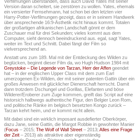
Verfilmungen überstanden, dass auch David Yates mit seiner
Version daran scheitert, sie zerstören zu wollen. Yates, ehemals
ein versierter Fernsehmann, hat schon bei den letzten vier
Harry-Potter-Verfilmungen gezeigt, dass er in seinem Handwerk
über ansprechende 16:9-Ästhetik nicht hinaus kommt. Totalen
der großartigen afrikanischen Landschaft gönnt er dem
Zuschauer mal für drei Sekunden; vieles kommt aus dem
Computer, sieht dennoch beeindruckend aus. egal, sagt Yates,
weiter im Text und Schnitt. Dabei fängt der Film so
vielversprechend an.
Anstatt uns zum 189. Mal mit der Entdeckung des Wilden zu
beglücken, beginnt dieser Film da, wo Hugh Hudson 1984 mit
Greystoke – Die Legende von Tarzan, Herr der Affen
geendet
hat – in der englischen Upper Class mit dem zum Earl
umerzogenen Ex-Wilden, der mit seiner patenten Gattin über ein
großes Anwesen mit glücklicher Dienerschaft herrscht. Damit
dann trotzdem Dschungel und Gorillas, Elefanten und böse
Wilderer/Eroberer zum Zuge kommen, greift das Script auf eine
historsich halbwegs authentische Figur, den Belgier Leon Rom,
und politische Ränke im belgisch besetzten Kongo zurück –
Tarzan kehrt heim, und er kommt nicht allein.
Mit dabei sind ein wirklich imposant ausdefierter Oberkörper,
dazu Jane, seine Gattin, die Margot Robbie in gewohnter Manier
(
Focus
– 2015;
The Wolf of Wall Street
– 2013;
Alles eine Frage
der Zeit
– 2013) als attraktive aber eigenständig