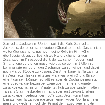
Samuel L. Jackson im Übrigen spielt die Rolle Samuel L.
Jacksons, der einen schnoddrigen Charakter spielt. Das ist nicht
weiter überraschend, nachdem seine Rolle im Film völlig
überflüssig ist, ausschließlich als Handreichung für den
Zuschauer im Kinosessel dient, der zwischen Popcorn und
Smartphone verstehen muss, wie das so geht, mit Affen zu
kommunizieren, durch den Dschungel zu schwingen und dabei
noch Margot Robbie zu küssen. Der Amerikaner ist Tarzan nur
im Weg, rettet ihn kein einziges Mal (was ja ein Grund für so
eine Figur sein könnte), schafft es aber als Dschungelneuling,
eine Strecke, die Tarzan per Liane über mehrere Kilometer
zurückgelegt hat, in fünf Minuten zu Fuß zu überwinden; hatten
Tarzans Stammesbrüder ihn nicht eben erst gewarnt, „allein
zurückbleiben bedeutet den Tod“? Egal. Jetzt kommt sein
Einsatz, weil Tarzan gerade gegen einen wilden Gorilla antreten
muss und weder er noch der Primat dem Zuschauer situativ