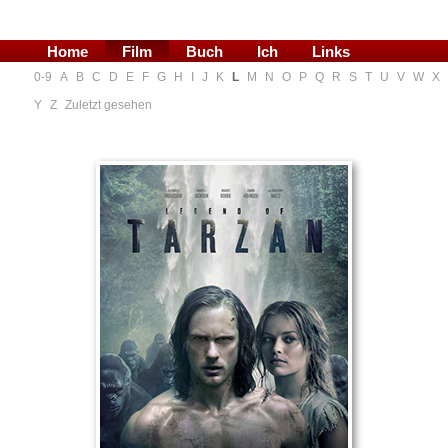
Home
Film
Buch
Ich
Links
0-9
A
B
C
D
E
F
G
H
I
J
K
L
M
N
O
P
Q
R
S
T
U
V
W
X
Blog
Y
Z
Zuletzt gesehen