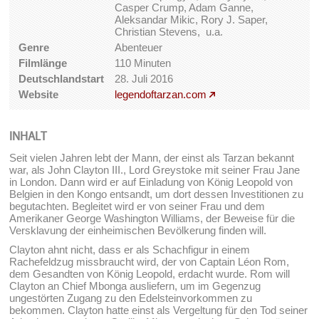
Casper Crump, Adam Ganne,
Aleksandar Mikic, Rory J. Saper,
Christian Stevens, u.a.
Genre
Abenteuer
Filmlänge
110 Minuten
Deutschlandstart
28. Juli 2016
Website
legendoftarzan.com
INHALT
Seit vielen Jahren lebt der Mann, der einst als Tarzan bekannt
war, als John Clayton III., Lord Greystoke mit seiner Frau Jane
in London. Dann wird er auf Einladung von König Leopold von
Belgien in den Kongo entsandt, um dort dessen Investitionen zu
begutachten. Begleitet wird er von seiner Frau und dem
Amerikaner George Washington Williams, der Beweise für die
Versklavung der einheimischen Bevölkerung finden will.
Clayton ahnt nicht, dass er als Schachfigur in einem
Rachefeldzug missbraucht wird, der von Captain Léon Rom,
dem Gesandten von König Leopold, erdacht wurde. Rom will
Clayton an Chief Mbonga ausliefern, um im Gegenzug
ungestörten Zugang zu den Edelsteinvorkommen zu
bekommen. Clayton hatte einst als Vergeltung für den Tod seiner