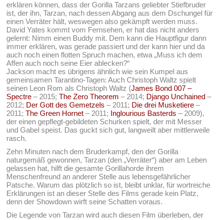
erklären können, dass der Gorilla Tarzans geliebter Stiefbruder
ist, der ihn, Tarzan, nach dessen Abgang aus dem Dschungel für
einen Verräter hält, weswegen also gekämpft werden muss.
David Yates kommt vom Fernsehen, er hat das nicht anders
gelernt: Nimm einen Buddy mit. Dem kann die Hauptfigur dann
immer erklären, was gerade passiert und der kann hier und da
auch noch einen flotten Spruch machen, etwa „Muss ich dem
Affen auch noch seine Eier ablecken?“
Jackson macht es übrigens ähnlich wie sein Kumpel aus
gemeinsamen Tarantino-Tagen: Auch Christoph Waltz spielt
seinen Leon Rom als Christoph Waltz (
James Bond 007 –
Spectre
– 2015;
The Zero Theorem
– 2014;
Django Unchained
–
2012;
Der Gott des Gemetzels
– 2011;
Die drei Musketiere
–
2011;
The Green Hornet
– 2011;
Inglourious Basterds
– 2009),
der einen gepflegt-gebildeten Schurken spielt, der mit Messer
und Gabel speist. Das guckt sich gut, langweilt aber mittlerweile
rasch.
Zehn Minuten nach dem Bruderkampf, den der Gorilla
naturgemäß gewonnen, Tarzan (den „Verräter“) aber am Leben
gelassen hat, hilft die gesamte Gorillahorde ihrem
Menschenfreund an anderer Stelle aus lebensgefährlicher
Patsche. Warum das plötzlich so ist, bleibt unklar, für wortreiche
Erklärungen ist an dieser Stelle des Films gerade kein Platz,
denn der Showdown wirft seine Schatten voraus.
Die Legende von Tarzan wird auch diesen Film überleben, der