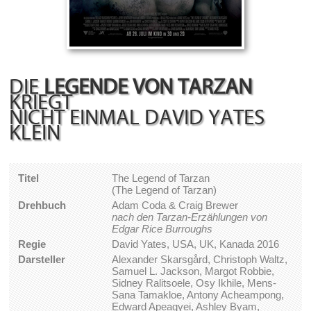
DIE
LEGENDE VON TARZAN
KRIEGT
NICHT EINMAL DAVID YATES
KLEIN
Titel
The Legend of Tarzan
(The Legend of Tarzan)
Drehbuch
Adam Coda & Craig Brewer
nach den Tarzan-Erzählungen von
Edgar Rice Burroughs
Regie
David Yates, USA, UK, Kanada 2016
Darsteller
Alexander Skarsgård, Christoph Waltz,
Samuel L. Jackson, Margot Robbie,
Sidney Ralitsoele, Osy Ikhile, Mens-
Sana Tamakloe, Antony Acheampong,
Edward Apeagyei, Ashley Byam,