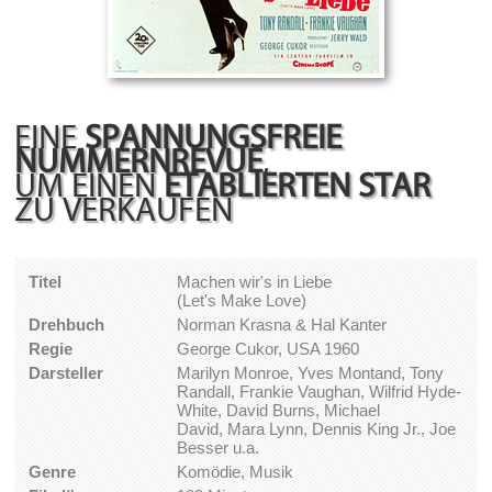
EINE
SPANNUNGSFREIE
NUMMERNREVUE
,
UM EINEN
ETABLIERTEN STAR
ZU VERKAUFEN
Titel
Machen wir's in Liebe
(Let's Make Love)
Drehbuch
Norman Krasna & Hal Kanter
Regie
George Cukor, USA 1960
Darsteller
Marilyn Monroe, Yves Montand, Tony
Randall, Frankie Vaughan, Wilfrid Hyde-
White, David Burns, Michael
David, Mara Lynn, Dennis King Jr., Joe
Besser u.a.
Genre
Komödie, Musik