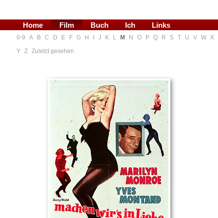
Home
Film
Buch
Ich
Links
0-9
A
B
C
D
E
F
G
H
I
J
K
L
M
N
O
P
Q
R
S
T
U
V
W
X
Blog
Y
Z
Zuletzt gesehen