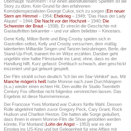
Überhaupt "Nummern": Für einen abendfüllenden Spielfilm ist die
Story zu dünn. Kein Grund für den erfahrenen
Komödienspezialisten George Cukor, sich zu sorgen (
Ein neuer
Stern am Himmel
– 1954;
Ehekrieg
– 1949; "Das Haus der Lady
Alquist" – 1944;
Die Nacht vor der Hochzeit
– 1940;
Die
Schwester der Braut
– 1938). Er streckt die Geschichte mit
Gastauftritten bekannter – und vor allem beliebter – Kinostars.
Gene Kelly, Milton Berle und Bing Crosby spielen sich in
Gastrollen selbst, Kelly und Crosby versuchen, dem mäßig
talentierten Milliardär Singen und Tanzen beizubringen, Berle, der
Stand-Up-Profi, trainiert ihn im Witze erzählen. Darüber geht
ungefähr eine halbe Filmstunde ins Land, ohne, dass es der
Handlung hilft. Kurz gefasst: Drehbuch schwach, aber geschickt
inszeniert und gut gelaunt gespielt.
Der Film strahlt schon deutlich "Ich bin ein Star-Vehikel“ aus. Mit
Manche mögen's heiß
hatte Monroe nach zwei Durchhängern
(s.u.) wieder einen echten Hit. Den wollte ihr Studio Twentieth
Century Fox offenbar nicht folgenlos verstreichen lassen. Das
Ergebnis ist diese Nummernrevue.
Der Franzose Yves Montand war Cukors fünfte Wahl. Dessen
Rolle abgelehnt hatten zuvor Gregory Peck, Cary Grant, Rock
Hudson und Charlton Heston. Die hatten alle Sorge geäußert,
dass ihnen in einem Monroe-Film die Show gestohlen werden
könnte. Für Montand (
Lohn der Angst
– 1953) war es der
Einstieg ins US-Kino und bot Gelegenheit für eine Affäre mit