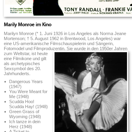
Marily Monroe im Kino
Marilyn Monroe (* 1. Juni 1926 in Los Angeles als Norma Jeane
Mortenson; † 5. August 1962 in Brentwood, Los Angeles) war
eine US-amerikanische Filmschauspielerin und Sängerin,
Fotomodel und Filmproduzentin.
Sie wurde in den 1950er Jahren
zum Weltstar, ist heute
eine Filmikone und gilt
als archetypisches
Sexsymbol des 20.
Jahrhunderts.
Dangerous Years
(1947)
You Were Meant for
Me (1948)
Scudda Hoo!
Scudda Hay! (1948)
Green Grass of
Wyoming (1948)
Ich tanze in dein
Herz (1948)
A Ticket to