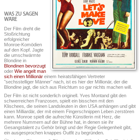
WAS ZU SAGEN
WÄRE
Der Film dreht die
Stoßrichtung
erfolgreicher
Monroe-Komödien
auf den Kopf. Jagte
die umschwärmte
Blondine in
Blondinen bevorzugt
oder
Wie angelt man
sich einen Millionär
einem heiratsfähigen Vertreter
"sechsstelliger Männer" nach, ist es hier der Millionär, der die
Blondine jagt, die sich aus Reichtum so gar nichts machen will.
Der Film ist nicht sonderlich originell. Yves Montand gibt den
schwerreichen Franzosen, spielt ein bisschen mit den
Klischees, die seinen Landsleuten in den USA anhängen und gibt
einen Milliardär, der mit einem Fingerschnippen Leben zerstören
kann. Monroe spielt die aufrechte Künstlerin mit Herz, die
mehrere Nummern auf der Bühne hat, in denen sie ihr
Gesangstalent zu Gehör bringt und der Regie Gelegenheit gibt,
ein ausgesprochen knappes Outfit zu begründen.