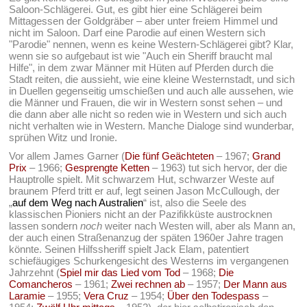
Saloon-Schlägerei. Gut, es gibt hier eine Schlägerei beim
Mittagessen der Goldgräber – aber unter freiem Himmel und
nicht im Saloon. Darf eine Parodie auf einen Western sich
"Parodie" nennen, wenn es keine Western-Schlägerei gibt? Klar,
wenn sie so aufgebaut ist wie "Auch ein Sheriff braucht mal
Hilfe", in dem zwar Männer mit Hüten auf Pferden durch die
Stadt reiten, die aussieht, wie eine kleine Westernstadt, und sich
in Duellen gegenseitig umschießen und auch alle aussehen, wie
die Männer und Frauen, die wir in Western sonst sehen – und
die dann aber alle nicht so reden wie in Western und sich auch
nicht verhalten wie in Western. Manche Dialoge sind wunderbar,
sprühen Witz und Ironie.
Vor allem James Garner (
Die fünf Geächteten
– 1967;
Grand
Prix
– 1966;
Gesprengte Ketten
– 1963) tut sich hervor, der die
Hauptrolle spielt. Mit schwarzem Hut, schwarzer Weste auf
braunem Pferd tritt er auf, legt seinen Jason McCullough, der
„
auf dem Weg nach Australien
“ ist, also die Seele des
klassischen Pioniers nicht an der Pazifikküste austrocknen
lassen sondern
noch
weiter nach Westen will, aber als Mann an,
der auch einen Straßenanzug der späten 1960er Jahre tragen
könnte. Seinen Hilfssheriff spielt Jack Elam, patentiert
schiefäugiges Schurkengesicht des Westerns im vergangenen
Jahrzehnt (
Spiel mir das Lied vom Tod
– 1968;
Die
Comancheros
– 1961;
Zwei rechnen ab
– 1957;
Der Mann aus
Laramie
– 1955;
Vera Cruz
– 1954;
Über den Todespass
–