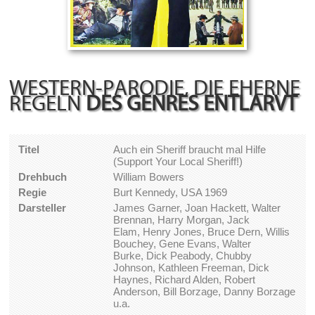
WESTERN-PARODIE, DIE EHERNE
REGELN
DES GENRES ENTLARVT
Titel
Auch ein Sheriff braucht mal Hilfe
(Support Your Local Sheriff!)
Drehbuch
William Bowers
Regie
Burt Kennedy, USA 1969
Darsteller
James Garner, Joan Hackett, Walter
Brennan, Harry Morgan, Jack
Elam, Henry Jones, Bruce Dern, Willis
Bouchey, Gene Evans, Walter
Burke, Dick Peabody, Chubby
Johnson, Kathleen Freeman, Dick
Haynes, Richard Alden, Robert
Anderson, Bill Borzage, Danny Borzage
u.a.