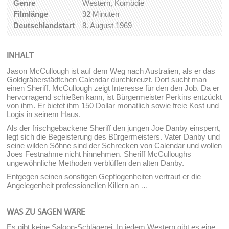
Genre
Western, Komödie
Filmlänge
92 Minuten
Deutschlandstart
8. August 1969
INHALT
Jason McCullough ist auf dem Weg nach Australien, als er das
Goldgräberstädtchen Calendar durchkreuzt. Dort sucht man
einen Sheriff. McCullough zeigt Interesse für den den Job. Da er
hervorragend schießen kann, ist Bürgermeister Perkins entzückt
von ihm. Er bietet ihm 150 Dollar monatlich sowie freie Kost und
Logis in seinem Haus.
Als der frischgebackene Sheriff den jungen Joe Danby einsperrt,
legt sich die Begeisterung des Bürgermeisters. Vater Danby und
seine wilden Söhne sind der Schrecken von Calendar und wollen
Joes Festnahme nicht hinnehmen. Sheriff McCulloughs
ungewöhnliche Methoden verblüffen den alten Danby.
Entgegen seinen sonstigen Gepflogenheiten vertraut er die
Angelegenheit professionellen Killern an …
WAS ZU SAGEN WÄRE
Es gibt keine Saloon-Schlägerei. In jedem Western gibt es eine