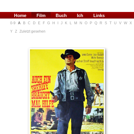
Home
Film
Buch
Ich
Links
0-9
A
B
C
D
E
F
G
H
I
J
K
L
M
N
O
P
Q
R
S
T
U
V
W
X
Blog
Y
Z
Zuletzt gesehen