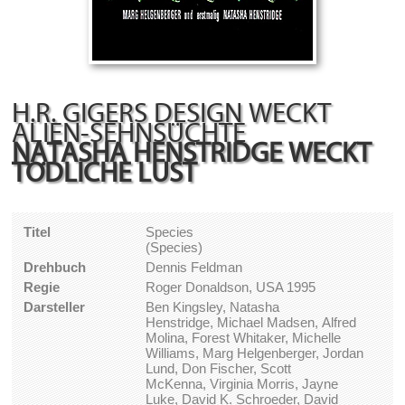
H.R. GIGERS DESIGN WECKT
ALIEN-SEHNSÜCHTE
NATASHA HENSTRIDGE WECKT
TÖDLICHE LUST
Titel
Species
(Species)
Drehbuch
Dennis Feldman
Regie
Roger Donaldson, USA 1995
Darsteller
Ben Kingsley, Natasha
Henstridge, Michael Madsen, Alfred
Molina, Forest Whitaker, Michelle
Williams, Marg Helgenberger, Jordan
Lund, Don Fischer, Scott
McKenna, Virginia Morris, Jayne
Luke, David K. Schroeder, David