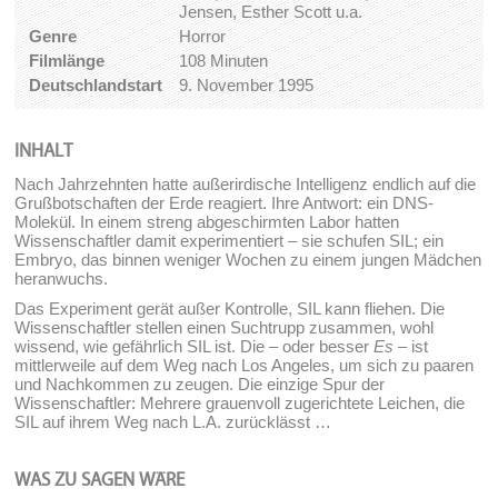
Jensen, Esther Scott u.a.
Genre
Horror
Filmlänge
108 Minuten
Deutschlandstart
9. November 1995
INHALT
Nach Jahrzehnten hatte außerirdische Intelligenz endlich auf die
Grußbotschaften der Erde reagiert. Ihre Antwort: ein DNS-
Molekül. In einem streng abgeschirmten Labor hatten
Wissenschaftler damit experimentiert – sie schufen SIL; ein
Embryo, das binnen weniger Wochen zu einem jungen Mädchen
heranwuchs.
Das Experiment gerät außer Kontrolle, SIL kann fliehen. Die
Wissenschaftler stellen einen Suchtrupp zusammen, wohl
wissend, wie gefährlich SIL ist. Die – oder besser
Es
– ist
mittlerweile auf dem Weg nach Los Angeles, um sich zu paaren
und Nachkommen zu zeugen. Die einzige Spur der
Wissenschaftler: Mehrere grauenvoll zugerichtete Leichen, die
SIL auf ihrem Weg nach L.A. zurücklässt …
WAS ZU SAGEN WÄRE