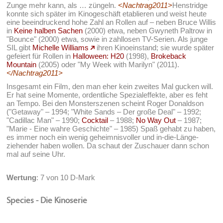
Zunge mehr kann, als … züngeln.
<Nachtrag2011>
Henstridge
konnte sich später im Kinogeschäft etablieren und weist heute
eine beeindruckend hohe Zahl an Rollen auf – neben Bruce Willis
in
Keine halben Sachen
(2000) etwa, neben Gwyneth Paltrow in
"Bounce" (2000) etwa, sowie in zahllosen TV-Serien. Als junge
SIL gibt
Michelle Williams
ihren Kinoeinstand; sie wurde später
gefeiert für Rollen in
Halloween: H20
(1998),
Brokeback
Mountain
(2005) oder "My Week with Marilyn" (2011).
</Nachtrag2011>
Insgesamt ein Film, den man eher kein zweites Mal gucken will.
Er hat seine Momente, ordentliche Spezialeffekte, aber es feht
an Tempo. Bei den Monsterszenen scheint Roger Donaldson
("Getaway" – 1994; "White Sands – Der große Deal" – 1992;
"Cadillac Man" – 1990;
Cocktail
– 1988;
No Way Out
– 1987;
"Marie - Eine wahre Geschichte" – 1985) Spaß gehabt zu haben,
es immer noch ein wenig geheimnisvoller und in-die-Länge-
ziehender haben wollen. Da schaut der Zuschauer dann schon
mal auf seine Uhr.
Wertung
: 7 von 10 D-Mark
Species - Die Kinoserie