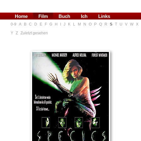
Home
Film
Buch
Ich
Links
0-9
A
B
C
D
E
F
G
H
I
J
K
L
M
N
O
P
Q
R
S
T
U
V
W
X
Blog
Y
Z
Zuletzt gesehen