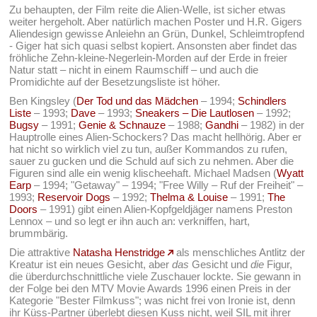
Zu behaupten, der Film reite die Alien-Welle, ist sicher etwas
weiter hergeholt. Aber natürlich machen Poster und H.R. Gigers
Aliendesign gewisse Anleiehn an Grün, Dunkel, Schleimtropfend
- Giger hat sich quasi selbst kopiert. Ansonsten aber findet das
fröhliche Zehn-kleine-Negerlein-Morden auf der Erde in freier
Natur statt – nicht in einem Raumschiff – und auch die
Promidichte auf der Besetzungsliste ist höher.
Ben Kingsley (
Der Tod und das Mädchen
– 1994;
Schindlers
Liste
– 1993;
Dave
– 1993;
Sneakers – Die Lautlosen
– 1992;
Bugsy
– 1991;
Genie & Schnauze
– 1988;
Gandhi
– 1982) in der
Hauptrolle eines Alien-Schockers? Das macht hellhörig. Aber er
hat nicht so wirklich viel zu tun, außer Kommandos zu rufen,
sauer zu gucken und die Schuld auf sich zu nehmen. Aber die
Figuren sind alle ein wenig klischeehaft. Michael Madsen (
Wyatt
Earp
– 1994; "Getaway" – 1994; "Free Willy – Ruf der Freiheit" –
1993;
Reservoir Dogs
– 1992;
Thelma & Louise
– 1991;
The
Doors
– 1991) gibt einen Alien-Kopfgeldjäger namens Preston
Lennox – und so legt er ihn auch an: verkniffen, hart,
brummbärig.
Die attraktive
Natasha Henstridge
als menschliches Antlitz der
Kreatur ist ein neues Gesicht, aber
das
Gesicht und
die
Figur,
die überdurchschnittliche viele Zuschauer lockte. Sie gewann in
der Folge bei den MTV Movie Awards 1996 einen Preis in der
Kategorie "Bester Filmkuss"; was nicht frei von Ironie ist, denn
ihr Küss-Partner überlebt diesen Kuss nicht, weil SIL mit ihrer