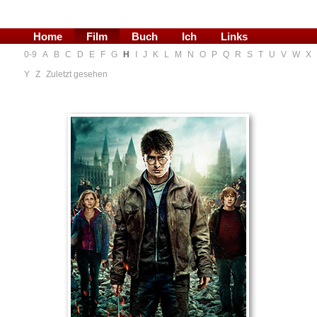
Home
Film
Buch
Ich
Links
0-9
A
B
C
D
E
F
G
H
I
J
K
L
M
N
O
P
Q
R
S
T
U
V
W
X
Blog
Y
Z
Zuletzt gesehen