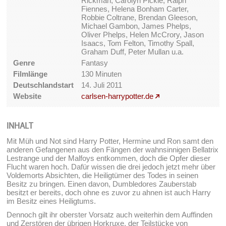
Rickman, Carolyn Pickle, Ralph
Fiennes, Helena Bonham Carter,
Robbie Coltrane, Brendan Gleeson,
Michael Gambon, James Phelps,
Oliver Phelps, Helen McCrory, Jason
Isaacs, Tom Felton, Timothy Spall,
Graham Duff, Peter Mullan u.a.
Genre
Fantasy
Filmlänge
130 Minuten
Deutschlandstart
14. Juli 2011
Website
carlsen-harrypotter.de
INHALT
Mit Müh und Not sind Harry Potter, Hermine und Ron samt den
anderen Gefangenen aus den Fängen der wahnsinnigen Bellatrix
Lestrange und der Malfoys entkommen, doch die Opfer dieser
Flucht waren hoch. Dafür wissen die drei jedoch jetzt mehr über
Voldemorts Absichten, die Heiligtümer des Todes in seinen
Besitz zu bringen. Einen davon, Dumbledores Zauberstab
besitzt er bereits, doch ohne es zuvor zu ahnen ist auch Harry
im Besitz eines Heiligtums.
Dennoch gilt ihr oberster Vorsatz auch weiterhin dem Auffinden
und Zerstören der übrigen Horkruxe, der Teilstücke von