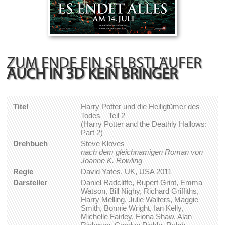
ZUM ENDE EIN SELBSTLÄUFER
AUCH IN 3D KEIN BRINGER
Titel
Harry Potter und die Heiligtümer des
Todes – Teil 2
(Harry Potter and the Deathly Hallows:
Part 2)
Drehbuch
Steve Kloves
nach dem gleichnamigen Roman von
Joanne K. Rowling
Regie
David Yates, UK, USA 2011
Darsteller
Daniel Radcliffe, Rupert Grint, Emma
Watson, Bill Nighy, Richard Griffiths,
Harry Melling, Julie Walters, Maggie
Smith, Bonnie Wright, Ian Kelly,
Michelle Fairley, Fiona Shaw, Alan