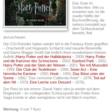
Das Gute im
Schlechten. Wie zu
erwarten war, ist die
zweite Hälfte der
Buchverfilmung, die
nahezu komplett aus
dem Schlusskampf
besteht, flott
anzuschauen.
Die CGI-Künstler haben wieder tief in die Fantasy-Kiste gegriffen
– Drachenritt und Hogwarts-Schlacht sind rasante Besenritte
und Dame Maggie Smith hat endlich ihren wunderbaren kleinen
Auftritt (
Harry Potter und der Halbblutprinz
– 2009;
Harry Potter
und die Kammer des Schreckens
– 2002;
Gosford Park
– 2001;
Harry Potter und der Stein der Weisen
– 2001;
Tee mit Mussolini
– 1999;
Der Club der Teufelinnen
– 1996;
Sister Act – Eine
himmlische Karriere
– 1992;
Hook
– 1991;
Das Böse unter der
Sonne
– 1982; "Das verrückte California Hotel" – 1978;
Tod auf
dem Nil
– 1978;
Eine Leiche zum Dessert
– 1976).
Der Rest ist wie immer. David Yates sitzt ja wieder auf dem
Regiestuhl – im vorliegenden Schlusspunkt der Potter-Kino-
Saga konnte er aber wenigstens nicht viel falsch machen.
Wertung
: 4 von 7 €uro