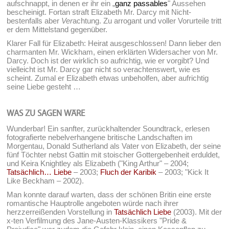
aufschnappt, in denen er ihr ein „
ganz passables
" Aussehen
bescheinigt. Fortan straft Elizabeth Mr. Darcy mit Nicht-
bestenfalls aber
Ver
achtung. Zu arrogant und voller Vorurteile tritt
er dem Mittelstand gegenüber.
Klarer Fall für Elizabeth: Heirat ausgeschlossen! Dann lieber den
charmanten Mr. Wickham, einen erklärten Widersacher von Mr.
Darcy. Doch ist der wirklich so aufrichtig, wie er vorgibt? Und
vielleicht ist Mr. Darcy gar nicht so verachtenswert, wie es
scheint. Zumal er Elizabeth etwas unbeholfen, aber aufrichtig
seine Liebe gesteht …
WAS ZU SAGEN WÄRE
Wunderbar! Ein sanfter, zurückhaltender Soundtrack, erlesen
fotografierte nebelverhangene britische Landschaften im
Morgentau, Donald Sutherland als Vater von Elizabeth, der seine
fünf Töchter nebst Gattin mit stoischer Gottergebenheit erduldet,
und Keira Knightley als Elizabeth ("King Arthur" – 2004;
Tatsächlich… Liebe
– 2003;
Fluch der Karibik
– 2003; "Kick It
Like Beckham – 2002).
Man konnte darauf warten, dass der schönen Britin eine erste
romantische Hauptrolle angeboten würde nach ihrer
herzzerreißenden Vorstellung in
Tatsächlich Liebe
(2003). Mit der
x-ten Verfilmung des Jane-Austen-Klassikers "Pride &