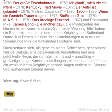
1978;
Der große Eisenbahnraub
– 1978;
Ich glaub', mich tritt ein
Pferd
– 1978;
Kentucky Fried Movie
– 1977;
Der Adler ist
gelandet
– 1976; "Fellinis Casanova" – 1976;
1900
– 1976;
Wenn
die Gondeln Trauer tragen
– 1973;
Stoßtrupp Gold
– 1970;
M.A.S.H.
– 1970;
Das dreckige Dutzend
– 1967) und Rosamund
Pike (
James Bond - Die another day
). Die Produzenten der
kleinen feinen Kommerzkunst-Schmiede "Working Title" haben
ein Ensemble besetzt, in dem neben Knightley und Sutherland
Dame Judi Dench in einem ihrer kratzbürstigen Auftritte und
Rosamunde Pike die funkelnden Fixsterne sind.
Dazu scharen sich, als gebe es nichts Schlechtes, geschliffene,
witzige Dialoge, eine detailverliebte Ausstattung und eine
gefühlvolle Regie, die sich Zeit nimmt und – unauffällig –
großartige, lange Kameraeinstellungen zelebriert … und offenbar
ein wenig in Keira Knightleys schöne Augen verliebt ist. Diverse
Großaufnahmen zeugen davon.
Wertung
: 6 von 6 €uro
Sitemap
Impressum/Datenschutz
©2026 Christoph Hartung