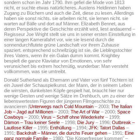
sondern schon im Jahr 1790. Ihm gefiel die Mode von 1813
nicht, er suchte etwas natürlicheres. Austens Heldinnen haben
Zugang zu Büchern und auch die Zeit, diese zu lesen. Allerdings
haben sie sonst nichts. sie arbeiten nicht, sie lernen nicht. sie
warten auf Bälle und dort auf Männer. Elizabeth Bennet, aus
deren Perspektive die Geschichte erzählt wird, liest andauernd –
Regisseur Joe Wright stellt sie uns in seiner ersten Einstellung in
einer langen Kamerafahrt vor, wie sie lesend durch die
sonnendurchflutete grüne Landschaft vor ihrem Zuhause
spaziert. entsprechend schnellzügig ist sie, die Lieblingstochter
ihres Vaters, wenn ihr ein Galan dumm kommt. Knightley
bespielt die ganze Klaviatur von Emotionen, von sehr
verunsichert bis extrem hochmütig, wunderbar: Man versteht
vollkommen, was sie umtreibt.
Donald Sutherland als Ehemann und Vater von fünf Töchtern ist
ein Juwel der Schauspielkunst. der Mann, der in seinem Leben
die wirrsten, dunkelsten Köpfe gespielt hat, braucht hier nur
wenige Gesten und wenige Sätze im Drehbuch, um zu einer der
liebenswertesten Figuren der jüngeren Filmgeschichte zu
avancieren (
Unterwegs nach Cold Mountain
– 2003;
The Italian
Job – Jagd auf Millionen
– 2003;
The Art of War
– 2000;
Space
Cowboys
– 2000;
Virus – Schiff ohne Wiederkehr
– 1999;
Dämon – Trau keiner Seele
– 1998;
Die Jury
– 1996;
Outbreak –
Lautlose Killer
– 1995;
Enthüllung
– 1994;
JFK: Tatort Dallas
–
1991;
Backdraft – Männer, die durchs Feuer gehen
– 1991;
Eine
ganz normale Familie
– 1980; "Die Körperfresser kommen" –