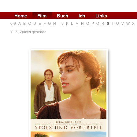
Home
Film
Buch
Ich
Links
0-9
A
B
C
D
E
F
G
H
I
J
K
L
M
N
O
P
Q
R
S
T
U
V
W
X
Blog
Y
Z
Zuletzt gesehen