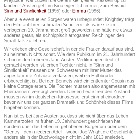
Prejudice" war zudem die Gefahr klein, einen Kassenflop zu
landen – Austen geht im Kino eigentlich immer, zum Beispiel
Sinn und Sinnlichkeit
(1995) oder
Emma
(1996).
Aber alle eventuellen Sorgen waren unbegründet: Knightley trägt
den Film auf ihren schmalen Schultern, als wäre sie im
verlogenen 19. Jahrhundert groß geworden und hätte nie etwas
anderes getan, als schnippisch arroganten Reichlingen den
Small Talk zu lehren.
Wir erleben eine Gesellschaft, in der die Frauen darauf aus sind,
zu heiraten. Nichts sonst. Wie dem Publikum im 21. Jahrhundert
schon in den früheren Jane-Austen-Verfilmungen deutlich
gemacht worden ist, erben Töchter nicht. In "Sinn und
Sinnlichkeit" müssen drei Schwestern mit ihrer Mutter das
angestammte Zuhause verlassen, weil ein Halbbruder
erbberechtigt ist. Bei den Bennets wird ein entfernter Cousin das
kleine Cottage erben. Die Töchter müssen also angemessen mit
Ehemännern versorgt werden. Diesen heute fremden Zustand
müssen wir im deutschen Kinosessel erst einmal einordnen,
bevor wir uns der ganzen Dramatik und Schönheit dieses Films
hingeben können.
Nun ist es bei Jane Austen so, dass sie nicht über das Leben
Kammerzofen im frühen 19. Jahrhundert geschrieben hat,
sondern über das Leben im gehobenen Bürgertum oder dem
"Gentry", dem niederen Adel – wobei Joe Wright die Geschichte
anders als in der Buchvorlage nicht im Jahr 1813 ansiedelt,