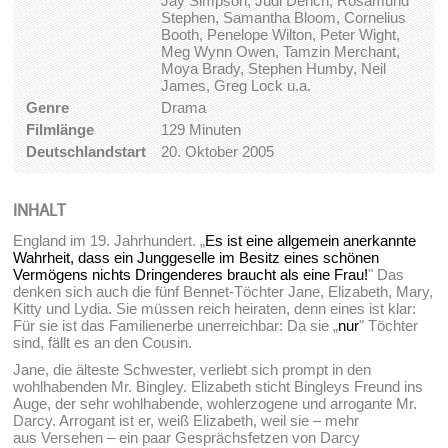
Jay Simpson, Judi Dench, Rosamund
Stephen, Samantha Bloom, Cornelius
Booth, Penelope Wilton, Peter Wight,
Meg Wynn Owen, Tamzin Merchant,
Moya Brady, Stephen Humby, Neil
James, Greg Lock u.a.
Genre
Drama
Filmlänge
129 Minuten
Deutschlandstart
20. Oktober 2005
INHALT
England im 19. Jahrhundert. „
Es ist eine allgemein anerkannte
Wahrheit, dass ein Junggeselle im Besitz eines schönen
Vermögens nichts Dringenderes braucht als eine Frau!
" Das
denken sich auch die fünf Bennet-Töchter Jane, Elizabeth, Mary,
Kitty und Lydia. Sie müssen reich heiraten, denn eines ist klar:
Für sie ist das Familienerbe unerreichbar: Da sie „
nur
" Töchter
sind, fällt es an den Cousin.
Jane, die älteste Schwester, verliebt sich prompt in den
wohlhabenden Mr. Bingley. Elizabeth sticht Bingleys Freund ins
Auge, der sehr wohlhabende, wohlerzogene und arrogante Mr.
Darcy. Arrogant ist er, weiß Elizabeth, weil sie – mehr
aus Versehen – ein paar Gesprächsfetzen von Darcy