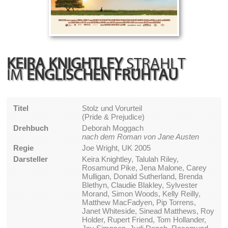
KEIRA KNIGHTLEY
STRAHLT
IM
ENGLISCHEN FRÜHTAU
Titel
Stolz und Vorurteil
(Pride & Prejudice)
Drehbuch
Deborah Moggach
nach dem Roman von Jane Austen
Regie
Joe Wright, UK 2005
Darsteller
Keira Knightley, Talulah Riley,
Rosamund Pike, Jena Malone, Carey
Mulligan, Donald Sutherland, Brenda
Blethyn, Claudie Blakley, Sylvester
Morand, Simon Woods, Kelly Reilly,
Matthew MacFadyen, Pip Torrens,
Janet Whiteside, Sinead Matthews, Roy
Holder, Rupert Friend, Tom Hollander,