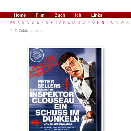
Home
Film
Buch
Ich
Links
0-9
A
B
C
D
E
F
G
H
I
J
K
L
M
N
O
P
Q
R
S
T
U
V
W
X
Blog
Y
Z
Zuletzt gesehen