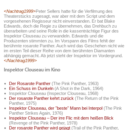
<Nachtrag1999>
Peter Sellers hatte für die Verfilmung des
Theaterstücks zugesagt, war aber mit dem Script und dem
vorgesehenen Regisseur nicht einverstanden. Er bat Blake
Edwards, doch die Regie zu übernehmen, das Drehbuch zu
überarbeiten und seine Rolle in die kassenträchtige Figur des
Inspektor Clouseau zu verwandeln. Edwards und die
Produzenten stimmten zu. Im Vorspann des Films fehlt der
berühmte rosarote Panther. Auch wird das Geschehen nicht wie
im ersten Teil dieser Reihe von dem berühmten Diamanten
abhängig gemacht. Ab jetzt steht der Inspektor im Vordergrund.
</Nachtrag1999>
Inspektor Clouseau im Kino
Der Rosarote Panther
(The Pink Panther, 1963)
Ein Schuss im Dunkeln
(A Shot in the Dark, 1964)
Inspektor Clouseau (Inspector Clouseau, 1968)
Der rosarote Panther kehrt zurück
(The Return of the Pink
Panther, 1975)
Inspektor Clouseau, der "beste" Mann bei Interpol
(The Pink
Panther Strikes Again, 1976)
Inspektor Clouseau – Der irre Flic mit dem heißen Blick
(Revenge of the Pink Panther, 1978)
Der rosarote Panther wird gejagt
(Trail of the Pink Panther,