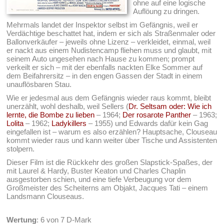
ohne auf eine logische
Auflöung zu dringen.
Mehrmals landet der Inspektor selbst im Gefängnis, weil er
Verdächtige beschattet hat, indem er sich als Straßenmaler oder
Ballonverkäufer – jeweils ohne Lizenz – verkleidet, einmal, weil
er nackt aus einem Nudistencamp fliehen muss und glaubt, mit
seinem Auto ungesehen nach Hause zu kommen; prompt
verkeilt er sich – mit der ebenfalls nackten Elke Sommer auf
dem Beifahrersitz – in den engen Gassen der Stadt in einem
unauflösbaren Stau.
Wie er jedesmal aus dem Gefängnis wieder raus kommt, bleibt
unerzählt, wohl deshalb, weil Sellers (
Dr. Seltsam oder: Wie ich
lernte, die Bombe zu lieben
– 1964;
Der rosarote Panther
– 1963;
Lolita
– 1962;
Ladykillers
– 1955) und Edwards dafür kein Gag
eingefallen ist – warum es also erzählen? Hauptsache, Clouseau
kommt wieder raus und kann weiter über Tische und Assistenten
stolpern.
Dieser Film ist die Rückkehr des großen Slapstick-Spaßes, der
mit Laurel & Hardy, Buster Keaton und Charles Chaplin
ausgestorben schien, und eine tiefe Verbeugung vor dem
Großmeister des Scheiterns am Objakt, Jacques Tati – einem
Landsmann Clouseaus.
Wertung
: 6 von 7 D-Mark