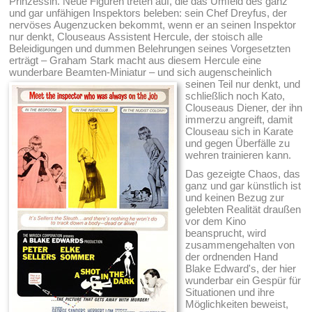
Prinzessin. Neue Figuren treten auf, die das Umfeld des ganz
und gar unfähigen Inspektors beleben: sein Chef Dreyfus, der
nervöses Augenzucken bekommt, wenn er an seinen Inspektor
nur denkt, Clouseaus Assistent Hercule, der stoisch alle
Beleidigungen und dummen Belehrungen seines Vorgesetzten
erträgt – Graham Stark macht aus diesem Hercule eine
wunderbare Beamten-Miniatur – und sich augenscheinlich
seinen Teil nur denkt,
und
schließlich noch Kato,
Clouseaus Diener, der ihn
immerzu angreift, damit
Clouseau sich in Karate
und gegen Überfälle zu
wehren trainieren kann.
Das gezeigte Chaos, das
ganz und gar künstlich ist
und keinen Bezug zur
gelebten Realität draußen
vor dem Kino
beansprucht, wird
zusammengehalten von
der ordnenden Hand
Blake Edward's, der hier
wunderbar ein Gespür für
Situationen und ihre
Möglichkeiten beweist,