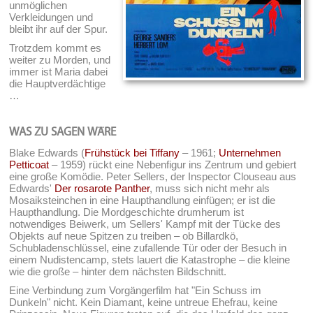
unmöglichen
Verkleidungen und
bleibt ihr auf der Spur.
Trotzdem kommt es
weiter zu Morden, und
immer ist Maria dabei
die Hauptverdächtige
…
WAS ZU SAGEN WÄRE
Blake Edwards (
Frühstück bei Tiffany
– 1961;
Unternehmen
Petticoat
– 1959) rückt eine Nebenfigur ins Zentrum und gebiert
eine große Komödie. Peter Sellers, der Inspector Clouseau aus
Edwards'
Der rosarote Panther
, muss sich nicht mehr als
Mosaiksteinchen in eine Haupthandlung einfügen; er ist die
Haupthandlung. Die Mordgeschichte drumherum ist
notwendiges Beiwerk, um Sellers' Kampf mit der Tücke des
Objekts auf neue Spitzen zu treiben – ob Billardkö,
Schubladenschlüssel, eine zufallende Tür oder der Besuch in
einem Nudistencamp, stets lauert die Katastrophe – die kleine
wie die große – hinter dem nächsten Bildschnitt.
Eine Verbindung zum Vorgängerfilm hat "Ein Schuss im
Dunkeln" nicht. Kein Diamant, keine untreue Ehefrau, keine