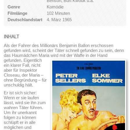
Benson, Burt Kwouk u.a.
Genre
Komödie
Filmlänge
102 Minuten
Deutschlandstart
4. März 1965
INHALT
Als der Fahrer des Millionärs Benjamin Ballon erschossen
gefunden wird, scheint der Täter schnell gefunden zu sein, denn
das Haumädchen Maria wird mit der Waffe in der Hand
gefunden.
Eigentlich
ein klarer Fall, nicht
aber für Inspektor
Closeau, der Maria –
ohne Begründung – für
unschuldig hält.
Er ist sich sicher:
Wenn er sie laufen
lässt, wird sie ihn zum
wahren Täter führen.
Um ihr unerkannt
folgen zu können
schlüpft er in alle
möglichen und