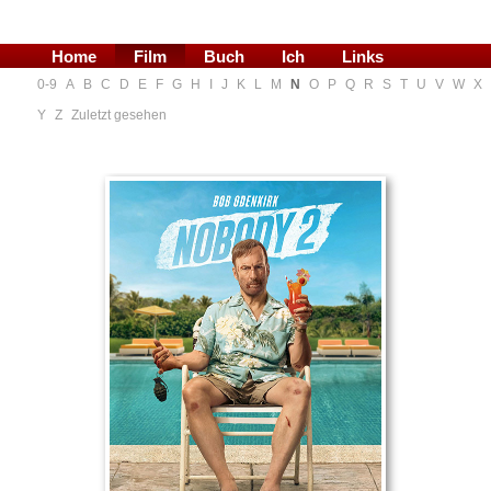
Home
Film
Buch
Ich
Links
0-9
A
B
C
D
E
F
G
H
I
J
K
L
M
N
O
P
Q
R
S
T
U
V
W
X
Blog
Y
Z
Zuletzt gesehen