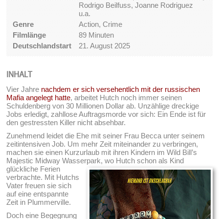
Rodrigo Beilfuss, Joanne Rodriguez
u.a.
Genre
Action, Crime
Filmlänge
89 Minuten
Deutschlandstart
21. August 2025
INHALT
Vier Jahre
nachdem er sich versehentlich mit der russischen
Mafia angelegt hatte
, arbeitet Hutch noch immer seinen
Schuldenberg von 30 Millionen Dollar ab. Unzählige dreckige
Jobs erledigt, zahllose Auftragsmorde vor sich: Ein Ende ist für
den gestressten Killer nicht absehbar.
Zunehmend leidet die Ehe mit seiner Frau Becca unter seinem
zeitintensiven Job. Um mehr Zeit miteinander zu verbringen,
machen sie einen Kurzurlaub mit ihren Kindern im Wild Bill’s
Majestic Midway Wasserpark,
wo Hutch schon als Kind
glückliche Ferien
verbrachte. Mit Hutchs
Vater freuen sie sich
auf eine entspannte
Zeit in Plummerville.
Doch eine Begegnung