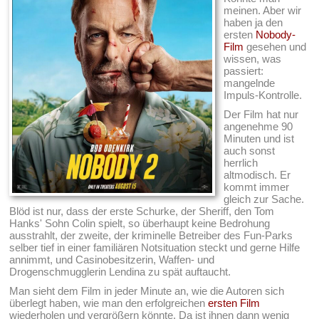
meinen. Aber wir
haben ja den
ersten
Nobody-
Film
gesehen und
wissen, was
passiert:
mangelnde
Impuls-Kontrolle.
Der Film hat nur
angenehme 90
Minuten und ist
auch sonst
herrlich
altmodisch. Er
kommt immer
gleich zur Sache.
Blöd ist nur, dass der erste Schurke, der Sheriff, den Tom
Hanks' Sohn Colin spielt, so überhaupt keine Bedrohung
ausstrahlt, der zweite, der kriminelle Betreiber des Fun-Parks
selber tief in einer familiären Notsituation steckt und gerne Hilfe
annimmt, und Casinobesitzerin, Waffen- und
Drogenschmugglerin Lendina zu spät auftaucht.
Man sieht dem Film in jeder Minute an, wie die Autoren sich
überlegt haben, wie man den erfolgreichen
ersten Film
wiederholen und vergrößern könnte. Da ist ihnen dann wenig