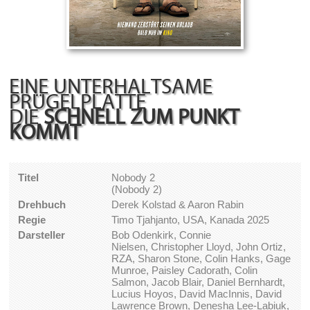
EINE UNTERHALTSAME
PRÜGELPLATTE
DIE
SCHNELL ZUM PUNKT
KOMMT
Titel
Nobody 2
(Nobody 2)
Drehbuch
Derek Kolstad & Aaron Rabin
Regie
Timo Tjahjanto, USA, Kanada 2025
Darsteller
Bob Odenkirk, Connie
Nielsen, Christopher Lloyd, John Ortiz,
RZA, Sharon Stone, Colin Hanks, Gage
Munroe, Paisley Cadorath, Colin
Salmon, Jacob Blair, Daniel Bernhardt,
Lucius Hoyos, David MacInnis, David
Lawrence Brown, Denesha Lee-Labiuk,