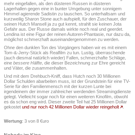
mehr eingefallen, als den düsteren Russen in düsteren
Lagerhallen gegen eine in bunter Umgebung unter sonnigem
Himmel agierende Sadistin zu tauschen. So unterhaltsam und
kurzweilig Sharon Stone auch aufspielt, für den Zuschauer, der
seinen Hutch Mansell ja zu gut kennt, strahlt sie keinen Jota
Gefahr aus. Der Russe damals wirkte noch real und geerdet.
Lendina ist eine Figur der reinen Autoren-Phantasie, nur dazu da,
möglichst schmerzhaft auseinandergenommen zu werden.
Ohne den dunklen Ton des Vorgängers haben wir es mit einem
Tom-&-Jerry-Stück als Realfilm zu tun. Lustig, überraschende
(auch diesmal natürlich wieder) Fallen, schmerzhafte Schläge,
eine
bessere Hälfte
, die dieser Bezeichnung zur Ehre gereicht
und Väter, die zusammenhalten.
Und mit dem Drehbuch-Kniff, dass Hutch noch 30 Millionen
Dollar Schulden abarbeiten muss, ist der Grundstein für eine TV-
Serie für den Familienmensch mit der kurzen Lunte bei
irgendeinem der immer zahlreicher werdenden Streamingdienste
gelegt. Vielleicht sogar noch für einen weiteren Kinofilm, obwohl
es da schon eng wird. Dieser zweite Teil hat 25 Millionen Dollar
gekostet
und nur noch 42 Millionen Dollar wieder reingeholt
.
Wertung
: 3 von 8 €uro