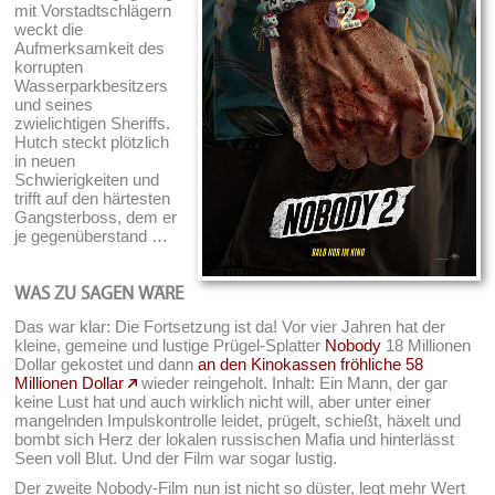
mit Vorstadtschlägern
weckt die
Aufmerksamkeit des
korrupten
Wasserparkbesitzers
und seines
zwielichtigen Sheriffs.
Hutch steckt plötzlich
in neuen
Schwierigkeiten und
trifft auf den härtesten
Gangsterboss, dem er
je gegenüberstand …
WAS ZU SAGEN WÄRE
Das war klar: Die Fortsetzung ist da! Vor vier Jahren hat der
kleine, gemeine und lustige Prügel-Splatter
Nobody
18 Millionen
Dollar gekostet und dann
an den Kinokassen fröhliche 58
Millionen Dollar
wieder reingeholt. Inhalt: Ein Mann, der gar
keine Lust hat und auch wirklich nicht will, aber unter einer
mangelnden Impulskontrolle leidet, prügelt, schießt, häxelt und
bombt sich Herz der lokalen russischen Mafia und hinterlässt
Seen voll Blut. Und der Film war sogar lustig.
Der zweite Nobody-Film nun ist nicht so düster, legt mehr Wert