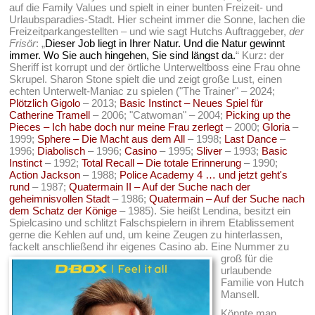
auf die Family Values und spielt in einer bunten Freizeit- und
Urlaubsparadies-Stadt. Hier scheint immer die Sonne, lachen die
Freizeitparkangestellten – und wie sagt Hutchs Auftraggeber,
der
Frisör
: „
Dieser Job liegt in Ihrer Natur. Und die Natur gewinnt
immer. Wo Sie auch hingehen, Sie sind längst da.
“ Kurz: der
Sheriff ist korrupt und der örtliche Unterweltboss eine Frau ohne
Skrupel. Sharon Stone spielt die und zeigt große Lust, einen
echten Unterwelt-Maniac zu spielen ("The Trainer" – 2024;
Plötzlich Gigolo
– 2013;
Basic Instinct – Neues Spiel für
Catherine Tramell
– 2006; "Catwoman" – 2004;
Picking up the
Pieces – Ich habe doch nur meine Frau zerlegt
– 2000;
Gloria
–
1999;
Sphere – Die Macht aus dem All
– 1998;
Last Dance
–
1996;
Diabolisch
– 1996;
Casino
– 1995;
Sliver
– 1993;
Basic
Instinct
– 1992;
Total Recall – Die totale Erinnerung
– 1990;
Action Jackson
– 1988;
Police Academy 4 … und jetzt geht's
rund
– 1987;
Quatermain II – Auf der Suche nach der
geheimnisvollen Stadt
– 1986;
Quatermain – Auf der Suche nach
dem Schatz der Könige
– 1985). Sie heißt Lendina, besitzt ein
Spielcasino und schlitzt Falschspielern in ihrem Etablissement
gerne die Kehlen auf und, um keine Zeugen zu hinterlassen,
fackelt anschließend ihr eigenes Casino ab.
Eine Nummer zu
groß für die
urlaubende
Familie von Hutch
Mansell.
Könnte man