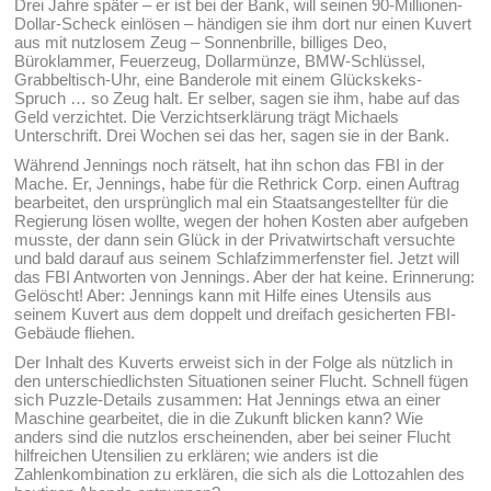
Drei Jahre später – er ist bei der Bank, will seinen 90-Millionen-
Dollar-Scheck einlösen – händigen sie ihm dort nur einen Kuvert
aus mit nutzlosem Zeug – Sonnenbrille, billiges Deo,
Büroklammer, Feuerzeug, Dollarmünze, BMW-Schlüssel,
Grabbeltisch-Uhr, eine Banderole mit einem Glückskeks-
Spruch … so Zeug halt. Er selber, sagen sie ihm, habe auf das
Geld verzichtet. Die Verzichtserklärung trägt Michaels
Unterschrift. Drei Wochen sei das her, sagen sie in der Bank.
Während Jennings noch rätselt, hat ihn schon das FBI in der
Mache. Er, Jennings, habe für die Rethrick Corp. einen Auftrag
bearbeitet, den ursprünglich mal ein Staatsangestellter für die
Regierung lösen wollte, wegen der hohen Kosten aber aufgeben
musste, der dann sein Glück in der Privatwirtschaft versuchte
und bald darauf aus seinem Schlafzimmerfenster fiel. Jetzt will
das FBI Antworten von Jennings. Aber der hat keine. Erinnerung:
Gelöscht! Aber: Jennings kann mit Hilfe eines Utensils aus
seinem Kuvert aus dem doppelt und dreifach gesicherten FBI-
Gebäude fliehen.
Der Inhalt des Kuverts erweist sich in der Folge als nützlich in
den unterschiedlichsten Situationen seiner Flucht. Schnell fügen
sich Puzzle-Details zusammen: Hat Jennings etwa an einer
Maschine gearbeitet, die in die Zukunft blicken kann? Wie
anders sind die nutzlos erscheinenden, aber bei seiner Flucht
hilfreichen Utensilien zu erklären; wie anders ist die
Zahlenkombination zu erklären, die sich als die Lottozahlen des