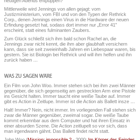
heutigen Abends entpuppen?
Mittlerweile wird Jennings von allen gejagt: vom
Justizministerium, vom FBI und von den Typen der Rethrick
Corp., denen Jennings einen Virus in die Hardware der neuen
Erfindung gesetzt hat, sodass dort immer nur „Error 41”
erscheint, statt eines fulminanten Zaubers.
Zum Glück schließt sich ihm bald schon Rachel an, die
Jennings zwar nicht kennt, die ihm aber glaubhaft versichern
kann, dass sie seit zweieinhalb Jahren ein Liebespaar waren, bis
gestern. Sie ist Biologin bei Rethrick und will ihm helfen und ihn
zurück haben …
WAS ZU SAGEN WÄRE
Ein Film von John Woo. Immer stehen sich bei ihm zwei Männer
gegenüber, die sich gegenseitig am gestreckten Arm eine Pistole
ins Gesicht halten. Immer taucht eine weiße Taube auf. Immer
gibt es Action in Zeitlupe. Immer ist die Action als Ballett insze …
Halt! Immer? Nein, nicht immer. Im vorliegenden Fall stehen sich
zwar die Männer gegenüber, zweimal sogar. Die weiße Taube
kommt erkennbar aus dem Computer und hat ihren Einsatz in
einer absurden Szene. Die Action zeitlupelt so vor sich, dass
man irgendwann gähnt. Das Ballett findet nicht statt.
John Woo (
Mission: impossible 2
- 2000;
Im Körper des Feindes