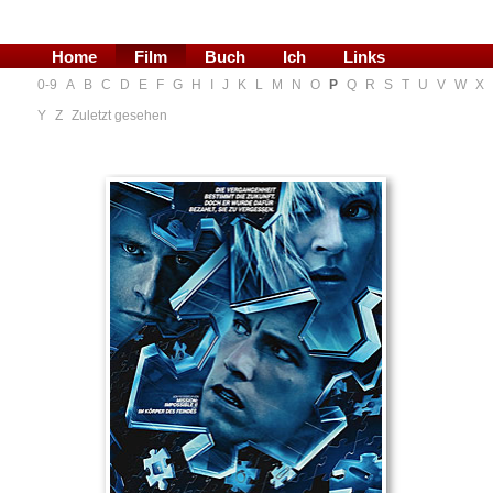
Home
Film
Buch
Ich
Links
0-9
A
B
C
D
E
F
G
H
I
J
K
L
M
N
O
P
Q
R
S
T
U
V
W
X
Blog
Y
Z
Zuletzt gesehen