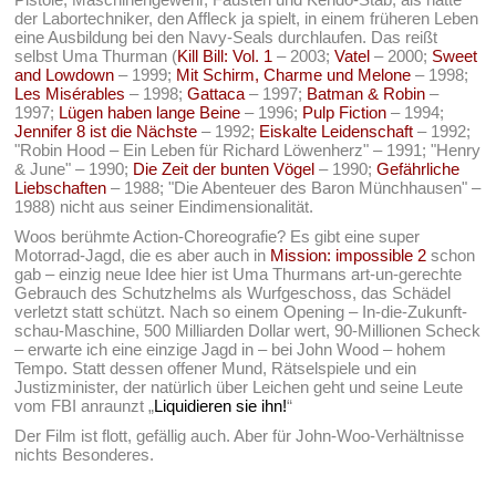
der Labortechniker, den Affleck ja spielt, in einem früheren Leben
eine Ausbildung bei den Navy-Seals durchlaufen. Das reißt
selbst Uma Thurman (
Kill Bill: Vol. 1
– 2003;
Vatel
– 2000;
Sweet
and Lowdown
– 1999;
Mit Schirm, Charme und Melone
– 1998;
Les Misérables
– 1998;
Gattaca
– 1997;
Batman & Robin
–
1997;
Lügen haben lange Beine
– 1996;
Pulp Fiction
– 1994;
Jennifer 8 ist die Nächste
– 1992;
Eiskalte Leidenschaft
– 1992;
"Robin Hood – Ein Leben für Richard Löwenherz" – 1991; "Henry
& June" – 1990;
Die Zeit der bunten Vögel
– 1990;
Gefährliche
Liebschaften
– 1988; "Die Abenteuer des Baron Münchhausen" –
1988) nicht aus seiner Eindimensionalität.
Woos berühmte Action-Choreografie? Es gibt eine super
Motorrad-Jagd, die es aber auch in
Mission: impossible 2
schon
gab – einzig neue Idee hier ist Uma Thurmans art-un-gerechte
Gebrauch des Schutzhelms als Wurfgeschoss, das Schädel
verletzt statt schützt. Nach so einem Opening – In-die-Zukunft-
schau-Maschine, 500 Milliarden Dollar wert, 90-Millionen Scheck
– erwarte ich eine einzige Jagd in – bei John Wood – hohem
Tempo. Statt dessen offener Mund, Rätselspiele und ein
Justizminister, der natürlich über Leichen geht und seine Leute
vom FBI anraunzt „
Liquidieren sie ihn!
“
Der Film ist flott, gefällig auch. Aber für John-Woo-Verhältnisse
nichts Besonderes.