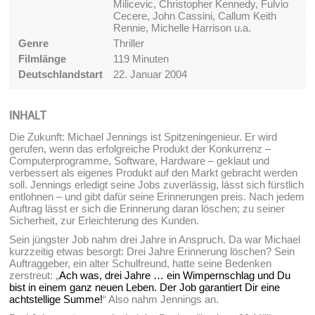
Milicevic, Christopher Kennedy, Fulvio
Cecere, John Cassini, Callum Keith
Rennie, Michelle Harrison u.a.
Genre
Thriller
Filmlänge
119 Minuten
Deutschlandstart
22. Januar 2004
INHALT
Die Zukunft: Michael Jennings ist Spitzeningenieur. Er wird
gerufen, wenn das erfolgreiche Produkt der Konkurrenz –
Computerprogramme, Software, Hardware – geklaut und
verbessert als eigenes Produkt auf den Markt gebracht werden
soll. Jennings erledigt seine Jobs zuverlässig, lässt sich fürstlich
entlohnen – und gibt dafür seine Erinnerungen preis. Nach jedem
Auftrag lässt er sich die Erinnerung daran löschen; zu seiner
Sicherheit, zur Erleichterung des Kunden.
Sein jüngster Job nahm drei Jahre in Anspruch. Da war Michael
kurzzeitig etwas besorgt: Drei Jahre Erinnerung löschen? Sein
Auftraggeber, ein alter Schulfreund, hatte seine Bedenken
zerstreut: „
Ach was, drei Jahre … ein Wimpernschlag und Du
bist in einem ganz neuen Leben. Der Job garantiert Dir eine
achtstellige Summe!
“ Also nahm Jennings an.