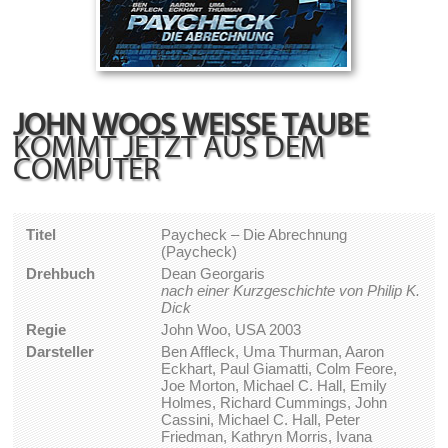
JOHN WOOS WEISSE TAUBE
KOMMT JETZT AUS DEM
COMPUTER
Titel
Paycheck – Die Abrechnung
(Paycheck)
Drehbuch
Dean Georgaris
nach einer Kurzgeschichte von Philip K.
Dick
Regie
John Woo, USA 2003
Darsteller
Ben Affleck, Uma Thurman, Aaron
Eckhart, Paul Giamatti, Colm Feore,
Joe Morton, Michael C. Hall, Emily
Holmes, Richard Cummings, John
Cassini, Michael C. Hall, Peter
Friedman, Kathryn Morris, Ivana