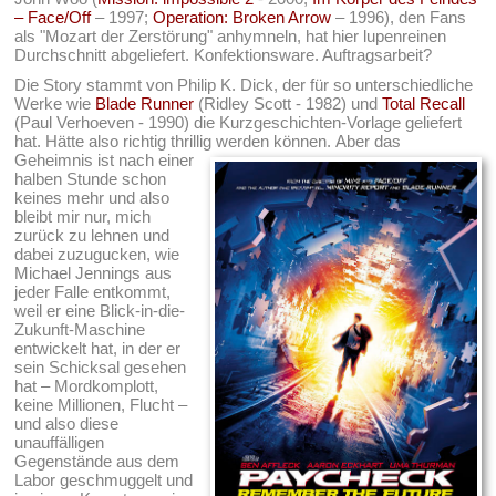
– Face/Off
– 1997;
Operation: Broken Arrow
– 1996), den Fans
als "Mozart der Zerstörung" anhymneln, hat hier lupenreinen
Durchschnitt abgeliefert. Konfektionsware. Auftragsarbeit?
Die Story stammt von Philip K. Dick, der für so unterschiedliche
Werke wie
Blade Runner
(Ridley Scott - 1982) und
Total Recall
(Paul Verhoeven - 1990) die Kurzgeschichten-Vorlage geliefert
hat. Hätte also richtig thrillig werden können.
Aber das
Geheimnis ist nach einer
halben Stunde schon
keines mehr und also
bleibt mir nur, mich
zurück zu lehnen und
dabei zuzugucken, wie
Michael Jennings aus
jeder Falle entkommt,
weil er eine Blick-in-die-
Zukunft-Maschine
entwickelt hat, in der er
sein Schicksal gesehen
hat – Mordkomplott,
keine Millionen, Flucht –
und also diese
unauffälligen
Gegenstände aus dem
Labor geschmuggelt und