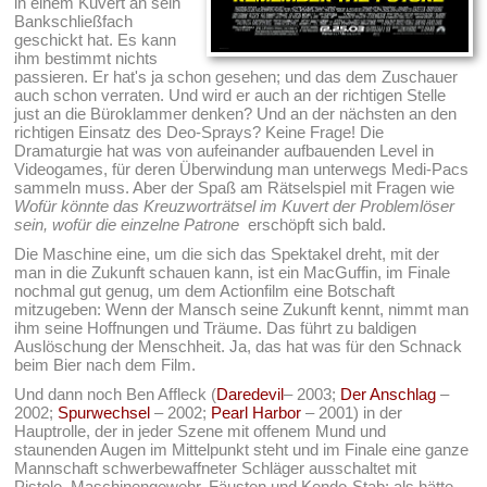
in einem Kuvert an sein
Bankschließfach
geschickt hat. Es kann
ihm bestimmt nichts
passieren. Er hat's ja schon gesehen; und das dem Zuschauer
auch schon verraten. Und wird er auch an der richtigen Stelle
just an die Büroklammer denken? Und an der nächsten an den
richtigen Einsatz des Deo-Sprays? Keine Frage! Die
Dramaturgie hat was von aufeinander aufbauenden Level in
Videogames, für deren Überwindung man unterwegs Medi-Pacs
sammeln muss. Aber der Spaß am Rätselspiel mit Fragen wie
Wofür könnte das Kreuzworträtsel im Kuvert der Problemlöser
sein, wofür die einzelne Patrone
erschöpft sich bald.
Die Maschine eine, um die sich das Spektakel dreht, mit der
man in die Zukunft schauen kann, ist ein MacGuffin, im Finale
nochmal gut genug, um dem Actionfilm eine Botschaft
mitzugeben: Wenn der Mansch seine Zukunft kennt, nimmt man
ihm seine Hoffnungen und Träume. Das führt zu baldigen
Auslöschung der Menschheit. Ja, das hat was für den Schnack
beim Bier nach dem Film.
Und dann noch Ben Affleck (
Daredevil
– 2003;
Der Anschlag
–
2002;
Spurwechsel
– 2002;
Pearl Harbor
– 2001) in der
Hauptrolle, der in jeder Szene mit offenem Mund und
staunenden Augen im Mittelpunkt steht und im Finale eine ganze
Mannschaft schwerbewaffneter Schläger ausschaltet mit
Pistole, Maschinengewehr, Fäusten und Kendo-Stab; als hätte