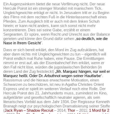
Ein Augenzwinkern bietet die neue Verfilmung nicht. Der neue
Hercule Poirot ist ein strenger Moralist mit manischem Tick.
Ungleichgewichte erträgt er nicht. In Jerusalem tritt er zu Beginn
des Films mit dem rechten Fuß in die Hinterlassenschaft eines
Pferdes. Zum Ausgleich tritt er auch mit dem linken Schuh
hinein; er kann nicht anders, kann sich sonst nicht mehr
konzentrieren. Dies sei seine Gabe, erzählt er einem
Sergeanten. Er spüre, wenn Recht und Unrecht aus der Balance
gerieten und könne den Grund dafür sehen „
so deutlich, wie die
Nase in Ihrem Gesicht
".
Dass er sich bereit erklärt, den Mord im Zug aufzuklären, hat
aber dann nichts mit Ungleichgewichten zu tun – eigentlich will
Poirot endlich mal Ruhe haben, eine Pause. Die Ermittlungen
nimmt er erst auf, als der Eisenbahnchef ihm erklärt, wenn er
den Fall nicht löse, würden die jugoslawischen Behörden (in
deren Land der Zug feststeckt)
„Mr. Marquez hängen, nur weil er
Marquez heißt. Oder Dr. Arbuthnot wegen seiner Hautfarbe
“.
Rassismus und die hieraus erwachsene Motivation, einen
Schwarzen zu beschützen, ist neu in Agatha Christies Orient
Express und er spielt im weiteren Verlauf noch eine Rolle. Der
Hercule Poirot des 21. Jahrhunderts muss, zumindest im Kino,
aufgeklärter und gesellschaftlich neutraler agieren, als sein
literarisches Vorbild aus dem Jahr 1934. Der Regisseur Kenneth
Branagh neigt zur psychologischen Dramatisierung seiner Stoffe
(
Jack Ryan – Shadow Recruit
– 2014;
Thor
– 2011;
1 Mord für 2