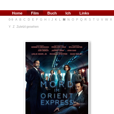
Home
Film
Buch
Ich
Links
0-9
A
B
C
D
E
F
G
H
I
J
K
L
M
N
O
P
Q
R
S
T
U
V
W
X
Blog
Y
Z
Zuletzt gesehen