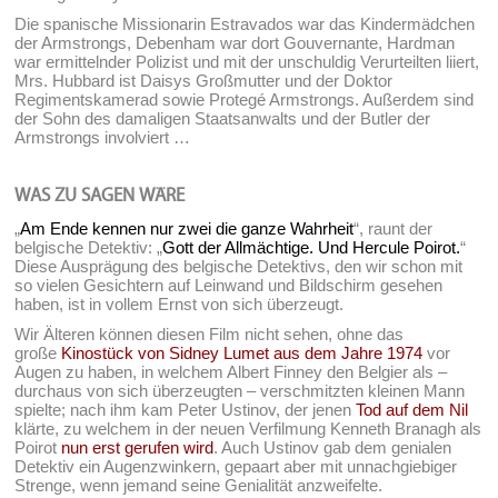
Die spanische Missionarin Estravados war das Kindermädchen
der Armstrongs, Debenham war dort Gouvernante, Hardman
war ermittelnder Polizist und mit der unschuldig Verurteilten liiert,
Mrs. Hubbard ist Daisys Großmutter und der Doktor
Regimentskamerad sowie Protegé Armstrongs. Außerdem sind
der Sohn des damaligen Staatsanwalts und der Butler der
Armstrongs involviert …
WAS ZU SAGEN WÄRE
„
Am Ende kennen nur zwei die ganze Wahrheit
“, raunt der
belgische Detektiv: „
Gott der Allmächtige. Und Hercule Poirot.
“
Diese Ausprägung des belgische Detektivs, den wir schon mit
so vielen Gesichtern auf Leinwand und Bildschirm gesehen
haben, ist in vollem Ernst von sich überzeugt.
Wir Älteren können diesen Film nicht sehen, ohne das
große
Kinostück von Sidney Lumet aus dem Jahre 1974
vor
Augen zu haben, in welchem Albert Finney den Belgier als –
durchaus von sich überzeugten – verschmitzten kleinen Mann
spielte; nach ihm kam Peter Ustinov, der jenen
Tod auf dem Nil
klärte, zu welchem in der neuen Verfilmung Kenneth Branagh als
Poirot
nun erst gerufen wird
. Auch Ustinov gab dem genialen
Detektiv ein Augenzwinkern, gepaart aber mit unnachgiebiger
Strenge, wenn jemand seine Genialität anzweifelte.