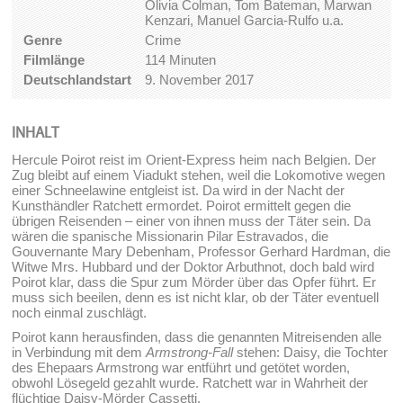
Olivia Colman, Tom Bateman, Marwan
Kenzari, Manuel Garcia-Rulfo u.a.
Genre
Crime
Filmlänge
114 Minuten
Deutschlandstart
9. November 2017
INHALT
Hercule Poirot reist im Orient-Express heim nach Belgien. Der
Zug bleibt auf einem Viadukt stehen, weil die Lokomotive wegen
einer Schneelawine entgleist ist. Da wird in der Nacht der
Kunsthändler Ratchett ermordet. Poirot ermittelt gegen die
übrigen Reisenden – einer von ihnen muss der Täter sein. Da
wären die spanische Missionarin Pilar Estravados, die
Gouvernante Mary Debenham, Professor Gerhard Hardman, die
Witwe Mrs. Hubbard und der Doktor Arbuthnot, doch bald wird
Poirot klar, dass die Spur zum Mörder über das Opfer führt. Er
muss sich beeilen, denn es ist nicht klar, ob der Täter eventuell
noch einmal zuschlägt.
Poirot kann herausfinden, dass die genannten Mitreisenden alle
in Verbindung mit dem
Armstrong-Fall
stehen: Daisy, die Tochter
des Ehepaars Armstrong war entführt und getötet worden,
obwohl Lösegeld gezahlt wurde. Ratchett war in Wahrheit der
flüchtige Daisy-Mörder Cassetti.