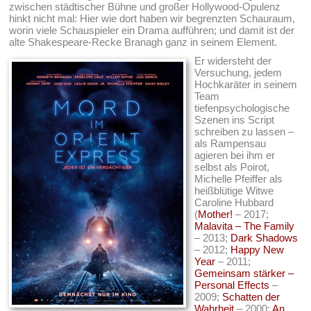
zwischen städtischer Bühne und großer Hollywood-Opulenz
hinkt nicht mal: Hier wie dort haben wir begrenzten Schauraum,
worin viele Schauspieler ein Drama aufführen; und damit ist der
alte Shakespeare-Recke Branagh ganz in seinem Element.
Er widersteht der
Versuchung, jedem
Hochkaräter in seinem
Team
tiefenpsychologische
Szenen ins Script
schreiben zu lassen –
als Rampensau
agieren bei ihm er
selbst als Poirot,
Michelle Pfeiffer als
heißblütige Witwe
Caroline Hubbard
(
Mother!
– 2017;
Malavita – The Family
– 2013;
Dark Shadows
– 2012;
Happy New
Year
– 2011;
Gemeinsam stärker –
Personal Effects
–
2009;
Schatten der
Wahrheit
– 2000;
An