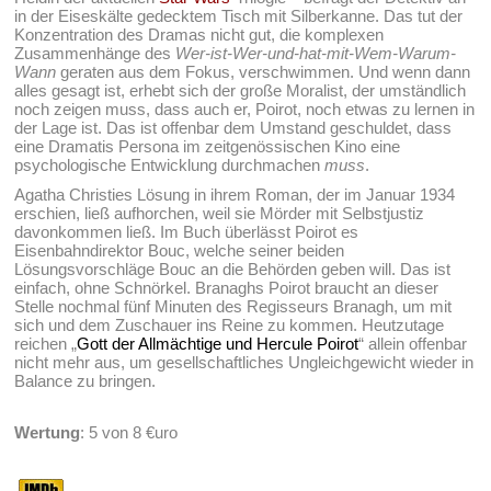
in der Eiseskälte gedecktem Tisch mit Silberkanne. Das tut der
Konzentration des Dramas nicht gut, die komplexen
Zusammenhänge des
Wer-ist-Wer-und-hat-mit-Wem-Warum-
Wann
geraten aus dem Fokus, verschwimmen. Und wenn dann
alles gesagt ist, erhebt sich der große Moralist, der umständlich
noch zeigen muss, dass auch er, Poirot, noch etwas zu lernen in
der Lage ist. Das ist offenbar dem Umstand geschuldet, dass
eine Dramatis Persona im zeitgenössischen Kino eine
psychologische Entwicklung durchmachen
muss
.
Agatha Christies Lösung in ihrem Roman, der im Januar 1934
erschien, ließ aufhorchen, weil sie Mörder mit Selbstjustiz
davonkommen ließ. Im Buch überlässt Poirot es
Eisenbahndirektor Bouc, welche seiner beiden
Lösungsvorschläge Bouc an die Behörden geben will. Das ist
einfach, ohne Schnörkel. Branaghs Poirot braucht an dieser
Stelle nochmal fünf Minuten des Regisseurs Branagh, um mit
sich und dem Zuschauer ins Reine zu kommen. Heutzutage
reichen „
Gott der Allmächtige und Hercule Poirot
“ allein offenbar
nicht mehr aus, um gesellschaftliches Ungleichgewicht wieder in
Balance zu bringen.
Wertung
: 5 von 8 €uro