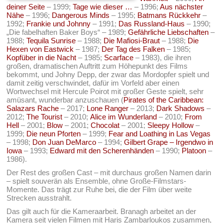
deiner Seite
– 1999;
Tage wie dieser …
– 1996;
Aus nächster
Nähe
– 1996;
Dangerous Minds
– 1995;
Batmans Rückkehr
–
1992;
Frankie und Johnny
– 1991;
Das Russland-Haus
– 1990;
„Die fabelhaften Baker Boys“ – 1989;
Gefährliche Liebschaften
–
1988;
Tequila Sunrise
– 1988;
Die Mafiosi-Braut
– 1988;
Die
Hexen von Eastwick
– 1987;
Der Tag des Falken
– 1985;
Kopfüber in die Nacht
– 1985;
Scarface
– 1983), die ihren
großen, dramatischen Auftritt zum Höhepunkt des Films
bekommt, und Johny Depp, der zwar das Mordopfer spielt und
damit zeitig verschwindet, dafür im Vorfeld aber einen
Wortwechsel mit Hercule Poirot mit großer Geste spielt, sehr
amüsant, wunderbar anzuschauen (
Pirates of the Caribbean:
Salazars Rache
– 2017;
Lone Ranger
– 2013;
Dark Shadows
–
2012;
The Tourist
– 2010;
Alice im Wunderland
– 2010;
From
Hell
– 2001;
Blow
– 2001;
Chocolat
– 2001;
Sleepy Hollow
–
1999;
Die neun Pforten
– 1999;
Fear and Loathing in Las Vegas
– 1998;
Don Juan DeMarco
– 1994;
Gilbert Grape – Irgendwo in
Iowa
– 1993;
Edward mit den Scherenhänden
– 1990;
Platoon
–
1986).
Der Rest des großen Cast – mit durchaus großen Namen darin
– spielt souverän als Ensemble, ohne Große-Filmstars-
Momente. Das trägt zur Ruhe bei, die der Film über weite
Strecken ausstrahlt.
Das gilt auch für die Kameraarbeit. Branagh arbeitet an der
Kamera seit vielen Filmen mit Haris Zambarloukos zusammen,