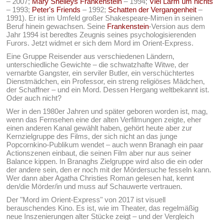
– 2007;
Mary Shelleys Frankenstein
– 1994;
Viel Lärm um nichts
– 1993;
Peter's Friends
– 1992;
Schatten der Vergangenheit
–
1991). Er ist im Umfeld großer Shakespeare-Mimen in seinen
Beruf hinein gewachsen. Seine
Frankenstein
-Version aus dem
Jahr 1994 ist beredtes Zeugnis seines psychologisierenden
Furors. Jetzt widmet er sich dem Mord im Orient-Express.
Eine Gruppe Reisender aus verschiedenen Ländern,
unterschiedliche Gewichte – die schwatzhafte Witwe, der
vernarbte Gangster, ein serviler Butler, ein verschüchtertes
Dienstmädchen, ein Professor, ein streng religiöses Mädchen,
der Schaffner – und ein Mord. Dessen Hergang weltbekannt ist.
Oder auch nicht?
Wer in den 1980er Jahren und später geboren worden ist, mag,
wenn das Fernsehen eine der alten Verfilmungen zeigte, eher
einen anderen Kanal gewählt haben, gehört heute aber zur
Kernzielgruppe des Films, der sich nicht an das junge
Popcornkino-Publikum wendet – auch wenn Branagh ein paar
Actionszenen einbaut, die seinen Film aber nur aus seiner
Balance kippen. In Branaghs Zielgruppe wird also die ein oder
der andere sein, den er noch mit der Mördersuche fesseln kann.
Wer dann aber Agatha Christies Roman gelesen hat, kennt
den/die Mörder/in und muss auf Schauwerte vertrauen.
Der "Mord im Orient-Express" von 2017 ist visuell
berauschendes Kino. Es ist, wie im Theater, das regelmäßig
neue Inszenierungen alter Stücke zeigt – und der Vergleich