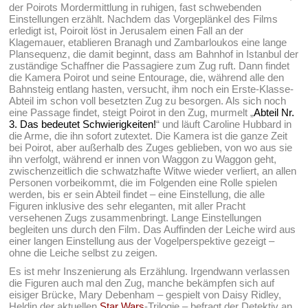
der Poirots Mordermittlung in ruhigen, fast schwebenden
Einstellungen erzählt. Nachdem das Vorgeplänkel des Films
erledigt ist, Poiroit löst in Jerusalem einen Fall an der
Klagemauer, etablieren Branagh und Zambarloukos eine lange
Plansequenz, die damit beginnt, dass am Bahnhof in Istanbul der
zuständige Schaffner die Passagiere zum Zug ruft. Dann findet
die Kamera Poirot und seine Entourage, die, während alle den
Bahnsteig entlang hasten, versucht, ihm noch ein Erste-Klasse-
Abteil im schon voll besetzten Zug zu besorgen. Als sich noch
eine Passage findet, steigt Poirot in den Zug, murmelt „
Abteil Nr.
3. Das bedeutet Schwierigkeiten!
“ und läuft Caroline Hubbard in
die Arme, die ihn sofort zutextet. Die Kamera ist die ganze Zeit
bei Poirot, aber außerhalb des Zuges geblieben, von wo aus sie
ihn verfolgt, während er innen von Waggon zu Waggon geht,
zwischenzeitlich die schwatzhafte Witwe wieder verliert, an allen
Personen vorbeikommt, die im Folgenden eine Rolle spielen
werden, bis er sein Abteil findet – eine Einstellung, die alle
Figuren inklusive des sehr eleganten, mit aller Pracht
versehenen Zugs zusammenbringt. Lange Einstellungen
begleiten uns durch den Film. Das Auffinden der Leiche wird aus
einer langen Einstellung aus der Vogelperspektive gezeigt –
ohne die Leiche selbst zu zeigen.
Es ist mehr Inszenierung als Erzählung. Irgendwann verlassen
die Figuren auch mal den Zug, manche bekämpfen sich auf
eisiger Brücke, Mary Debenham – gespielt von Daisy Ridley,
Heldin der aktuellen
Star Wars
-Trilogie – befragt der Detektiv an