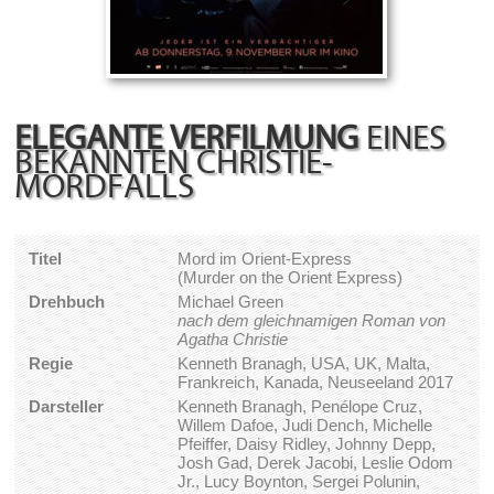
ELEGANTE VERFILMUNG
EINES
BEKANNTEN CHRISTIE-
MORDFALLS
Titel
Mord im Orient-Express
(Murder on the Orient Express)
Drehbuch
Michael Green
nach dem gleichnamigen Roman von
Agatha Christie
Regie
Kenneth Branagh, USA, UK, Malta,
Frankreich, Kanada, Neuseeland 2017
Darsteller
Kenneth Branagh, Penélope Cruz,
Willem Dafoe, Judi Dench, Michelle
Pfeiffer, Daisy Ridley, Johnny Depp,
Josh Gad, Derek Jacobi, Leslie Odom
Jr., Lucy Boynton, Sergei Polunin,