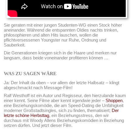
Sie geraten mit einer jungen Studenten-WG einen Stock höher
aneinander. Während die entspannten Oldies nachts trinken,
philosophieren und alten Hits lauschen, wollen die
pflichtversessenen Youngster nur Ruhe, Ordnung und
Sauberkeit.
Die Generationen kriegen sich in die Haare und merken nur
langsam, dass beide voneinander profitieren können …
WAS ZU SAGEN WÄRE
Ja: Der Inhalt da oben – vor allem der letzte Halbsatz – klingt
abgeschmackt nach Message-Film!
Ralf Westhoff ist ein Autor und Regisseur, den hierzulande kaum
einer kennt. Seine Filme aber kennt irgendwie jeder –
Shoppen
,
eine Beziehungskomödie, die am Speed-Dating die Unfähigkeit
moderner Großstadtsingles, sich zu finden, thematisiert;
Der
letzte schöne Herbsttag
, ein Beziehungsstress, den wir
durchaus mit Woody Allens Beziehungskomödien in Beziehung
setzen dürfen. Und jetzt dieser Film.