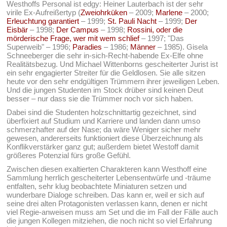
Westhoffs Personal ist edgy: Heiner Lauterbach ist der sehr
virile Ex-Aufreißertyp (
Zweiohrküken
– 2009;
Marlene
– 2000;
Erleuchtung garantiert
– 1999;
St. Pauli Nacht
– 1999;
Der
Eisbär
– 1998;
Der Campus
– 1998;
Rossini, oder die
mörderische Frage, wer mit wem schlief
– 1997; "Das
Superweib" – 1996;
Paradies
– 1986;
Männer
– 1985). Gisela
Schneeberger die sehr in-sich-Recht-habende Ex-Elfe ohne
Realitätsbezug. Und Michael Wittenborns gescheiterter Jurist ist
ein sehr engagierter Streiter für die Geldlosen. Sie alle sitzen
heute vor den sehr endgültigen Trümmern ihrer jeweiligen Leben.
Und die jungen Studenten im Stock drüber sind keinen Deut
besser – nur dass sie die Trümmer noch vor sich haben.
Dabei sind die Studenten holzschnittartig gezeichnet, sind
überfixiert auf Studium und Karriere und landen dann umso
schmerzhafter auf der Nase; da wäre Weniger sicher mehr
gewesen, andererseits funktioniert diese Überzeichnung als
Konflikverstärker ganz gut; außerdem bietet Westoff damit
größeres Potenzial fürs große Gefühl.
Zwischen diesen exaltierten Charakteren kann Westhoff eine
Sammlung herrlich gescheiterter Lebensentwürfe und -träume
entfalten, sehr klug beobachtete Miniaturen setzen und
wunderbare Dialoge schreiben. Das kann er, weil er sich auf
seine drei alten Protagonisten verlassen kann, denen er nicht
viel Regie-anweisen muss am Set und die im Fall der Fälle auch
die jungen Kollegen mitziehen, die noch nicht so viel Erfahrung