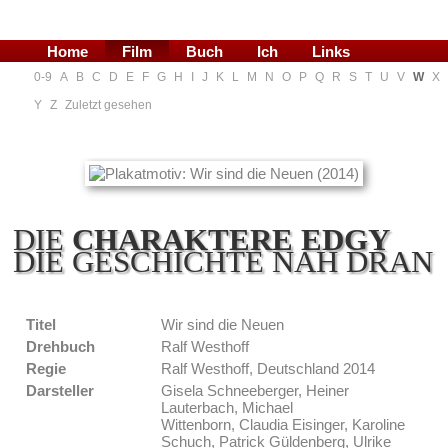
Home
Film
Buch
Ich
Links
0-9
A
B
C
D
E
F
G
H
I
J
K
L
M
N
O
P
Q
R
S
T
U
V
W
X
Blog
Y
Z
Zuletzt gesehen
DIE
CHARAKTERE EDGY
DIE GESCHICHTE NAH DRAN
Titel
Wir sind die Neuen
Drehbuch
Ralf Westhoff
Regie
Ralf Westhoff, Deutschland 2014
Darsteller
Gisela Schneeberger, Heiner
Lauterbach, Michael
Wittenborn, Claudia Eisinger, Karoline
Schuch, Patrick Güldenberg, Ulrike