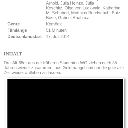
Arnold, Julia Heinze, Julia
Koschitz, Olga von Luckwald, Katharina
M. Schubert, Matthias Bundschuh, Butz
Buse, Gabriel Raab u.a.
Genre
Komödie
Filmlänge
91 Minuten
Deutschlandstart
17. Juli 2014
INHALT
Drei Alt-68er aus der früheren Studenten-WG ziehen nach 35
Jahren wieder zusammen, aus Geldmangel und um die gute alte
Zeit wieder aufleben zu lassen.