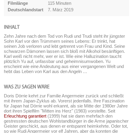
Filmlänge
115 Minuten
Deutschlandstart
7. März 2019
INHALT
Zehn Jahre nach dem Tod von Rudi und Trudi steht ihr jüngster
Sohn Karl vor den Trümmern seines Lebens: Er trinkt, hat
seinen Job verloren und lebt getrennt von Frau und Kind. Seine
schwarzen Dämonen lassen sich bloß mit Alkohol besänftigen.
Karl weiß nicht mehr, wer er ist. Wie eine Halluzination taucht
plötzlich Yu auf, unfassbar und geheimnisumwoben. Yu
erscheint wie eine Andeutung aus einer vergangenen Welt und
hebt das Leben von Karl aus den Angeln …
WAS ZU SAGEN WÄRE
Doris Dörrie kehrt zur Familie Angermeier zurück und schließt
mit ihrem Japan-Zyklus ab. Vorerst jedenfalls. Ihre Faszination
für Japan hat Dörrie wohl erkannt, als sie Mitte der 1980er Jahre
dort ihren Spielfilm "Mitten ins Herz" (1983) vorstellte. Seit
Erleuchtung garantiert
(1999) hat sie dann mehrfach den
gestressten deutschen Wohlstandbürger in die Arme japanischer
Geister geschickt, aus denen er entspannt heimkehrte. Oder tot,
so wie Rudi Angermeier vor elf Jahren, aber da konnten die