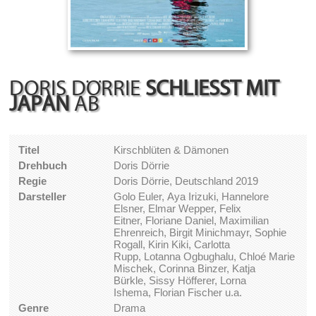
DORIS DÖRRIE
SCHLIESST MIT J
APAN
AB
Titel
Kirschblüten & Dämonen
Drehbuch
Doris Dörrie
Regie
Doris Dörrie, Deutschland 2019
Darsteller
Golo Euler, Aya Irizuki, Hannelore
Elsner, Elmar Wepper, Felix
Eitner, Floriane Daniel, Maximilian
Ehrenreich, Birgit Minichmayr, Sophie
Rogall, Kirin Kiki, Carlotta
Rupp, Lotanna Ogbughalu, Chloé Marie
Mischek, Corinna Binzer, Katja
Bürkle, Sissy Höfferer, Lorna
Ishema, Florian Fischer u.a.
Genre
Drama