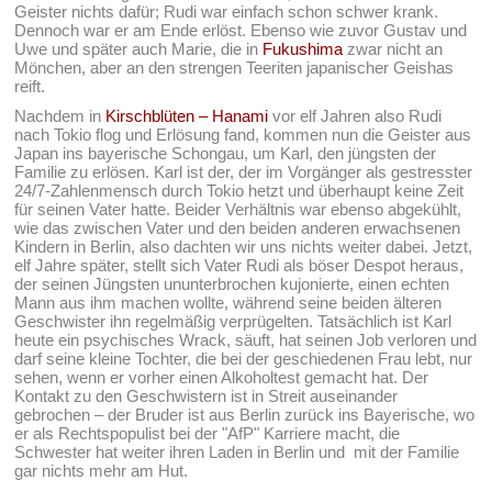
Geister nichts dafür; Rudi war einfach schon schwer krank.
Dennoch war er am Ende erlöst. Ebenso wie zuvor Gustav und
Uwe und später auch Marie, die in
Fukushima
zwar nicht an
Mönchen, aber an den strengen Teeriten japanischer Geishas
reift.
Nachdem in
Kirschblüten – Hanami
vor elf Jahren also Rudi
nach Tokio flog und Erlösung fand, kommen nun die Geister aus
Japan ins bayerische Schongau, um Karl, den jüngsten der
Familie zu erlösen. Karl ist der, der im Vorgänger als gestresster
24/7-Zahlenmensch durch Tokio hetzt und überhaupt keine Zeit
für seinen Vater hatte. Beider Verhältnis war ebenso abgekühlt,
wie das zwischen Vater und den beiden anderen erwachsenen
Kindern in Berlin, also dachten wir uns nichts weiter dabei. Jetzt,
elf Jahre später, stellt sich Vater Rudi als böser Despot heraus,
der seinen Jüngsten ununterbrochen kujonierte, einen echten
Mann aus ihm machen wollte, während seine beiden älteren
Geschwister ihn regelmäßig verprügelten. Tatsächlich ist Karl
heute ein psychisches Wrack, säuft, hat seinen Job verloren und
darf seine kleine Tochter, die bei der geschiedenen Frau lebt, nur
sehen, wenn er vorher einen Alkoholtest gemacht hat. Der
Kontakt zu den Geschwistern ist in Streit auseinander
gebrochen – der Bruder ist aus Berlin zurück ins Bayerische, wo
er als Rechtspopulist bei der "AfP" Karriere macht, die
Schwester hat weiter ihren Laden in Berlin und mit der Familie
gar nichts mehr am Hut.