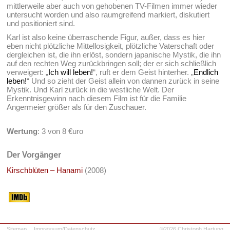
mittlerweile aber auch von gehobenen TV-Filmen immer wieder
untersucht worden und also raumgreifend markiert, diskutiert
und positioniert sind.
Karl ist also keine überraschende Figur, außer, dass es hier
eben nicht plötzliche Mittellosigkeit, plötzliche Vaterschaft oder
dergleichen ist, die ihn erlöst, sondern japanische Mystik, die ihn
auf den rechten Weg zurückbringen soll; der er sich schließlich
verweigert: „
Ich will leben!
“, ruft er dem Geist hinterher. „
Endlich
leben!
“ Und so zieht der Geist allein von dannen zurück in seine
Mystik. Und Karl zurück in die westliche Welt. Der
Erkenntnisgewinn nach diesem Film ist für die Familie
Angermeier größer als für den Zuschauer.
Wertung
: 3 von 8 €uro
Der Vorgänger
Kirschblüten – Hanami
(2008)
Sitemap
Impressum/Datenschutz
©2026 Christoph Hartung