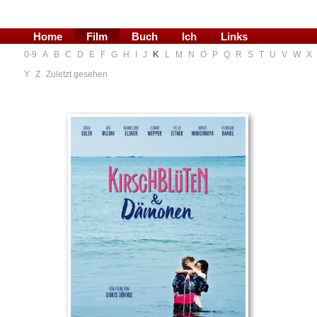
Home
Film
Buch
Ich
Links
0-9
A
B
C
D
E
F
G
H
I
J
K
L
M
N
O
P
Q
R
S
T
U
V
W
X
Blog
Y
Z
Zuletzt gesehen