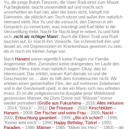
Yu, die junge Butoh-Tänzerin, die Vater Rudi einst zum Mount
Fuji begleitete, taucht unvermittelt auf und macht sich
unverhohlen an Karl ran; aber der kann nicht, kämpft mit
Dämonen, die plötzlich am Tisch sitzen und außer ihm natürlich
niemand sieht. Nur Yu und die versucht, den Dämon in ein
Gespräch zu verwickeln, was misslingt und Karl tiefer in die
Verzweiflung treibt. Nacht für Nacht liegt er neben Yu und fühlt
sich „
nicht als richtiger Mann
“. Auch die Eltern Trudi und Rudi
tauchen auf. Er macht ihm Vorwürfe. Sie schmeichelt ihm und
deutet an, mit Depressionen im Krankenhaus gewesen zu sein,
als er noch ein kleiner Junge war.
Nach
Hanami
waren eigentlich keine Fragen zur Familie
Angermeier offen. Zumindest keine drängenden. Im Laufe des
zweiten Films kann man natürlich sagen: Okay, das ist
interessant. Das erklärt, warum Karl damals so und die
Geschwister so … aber es hilft dem Kinobesucher nicht. Wir
erleben einen geisterhaften Film, der auf mehreren Zeitebenen
und in der Geisterwelt spielt, in der ein Mann sich neu erfinden
muss. Er ist die zeitgenössische Ausgabe jener Mittelstand-
gestressten Männer, die Doris Dörrie seit "Männer" immer
wieder portraitiert (
Grüße aus Fukushima
– 2016;
Alles inklusive
– 2014; "Glück" – 2012;
Die Friseuse
– 2010;
Kirschblüten –
Hanami
– 2008;
Der Fischer und seine Frau
– 2005;
Nackt
–
2002;
Erleuchtung garantiert
– 1999;
¿Bin ich schön?
– 1998;
"Keiner liebt mich" – 1994;
Happy Birthday, Türke!
– 1992;
Paradies
– 1986;
Männer
– 1985; "Mitten ins Herz" – 1983) – die