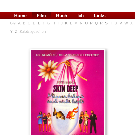
Home
Film
Buch
Ich
Links
0-9
A
B
C
D
E
F
G
H
I
J
K
L
M
N
O
P
Q
R
S
T
U
V
W
X
Blog
Y
Z
Zuletzt gesehen