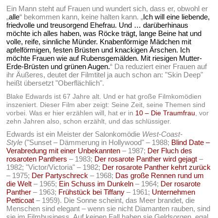
Ein Mann steht auf Frauen und wundert sich, dass er, obwohl er
„
alle
“ bekommen kann, keine halten kann. „
Ich will eine liebende,
friedvolle und treusorgend Ehefrau. Und … darüberhinaus
möchte ich alles haben, was Röcke trägt, lange Beine hat und
volle, reife, sinnliche Münder. Knabenförmige Mädchen mit
apfelförmigen, festen Brüsten und knackigen Ärschen. Ich
möchte Frauen wie auf Rubensgemälden. Mit riesigen Mutter-
Erde-Brüsten und grünen Augen.
“ Da reduziert einer Frauen auf
ihr Äußeres, deutet der Filmtitel ja auch schon an: "Skin Deep"
heißt übersetzt "Oberflächlich".
Blake Edwards ist 67 Jahre alt. Und er hat große Filmkomödien
inszeniert. Dieser Film aber zeigt: Seine Zeit, seine Themen sind
vorbei. Was er hier erzählen will, hat er in
10 – Die Traumfrau
, vor
zehn Jahren also, schon erzählt, und das schlüssiger.
Edwards ist ein Meister der Salonkomödie
West-Coast-
Style
("Sunset – Dämmerung in Hollywood" – 1988;
Blind Date –
Verabredung mit einer Unbekannten
– 1987;
Der Fluch des
rosaroten Panthers
– 1983;
Der rosarote Panther wird gejagt
–
1982; "Victor/Victoria" – 1982;
Der rosarote Panther kehrt zurück
– 1975;
Der Partyschreck
– 1968;
Das große Rennen rund um
die Welt
– 1965;
Ein Schuss im Dunkeln
– 1964;
Der rosarote
Panther
– 1963;
Frühstück bei Tiffany
– 1961;
Unternehmen
Petticoat
– 1959). Die Sonne scheint, das Meer brandet, die
Menschen sind elegant – wenn sie nicht Diamanten rauben, sind
sie im Filmbusiness. Auf keinen Fall haben sie Geldsorgen, egal,