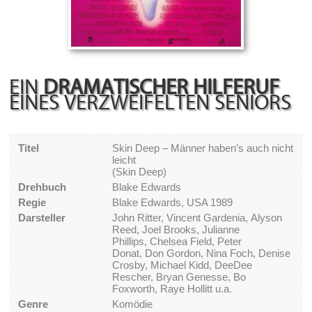
EIN
DRAMATISCHER HILFERUF
EINES VERZWEIFELTEN SENIORS
Titel
Skin Deep – Männer haben’s auch nicht
leicht
(Skin Deep)
Drehbuch
Blake Edwards
Regie
Blake Edwards, USA 1989
Darsteller
John Ritter, Vincent Gardenia, Alyson
Reed, Joel Brooks, Julianne
Phillips, Chelsea Field, Peter
Donat, Don Gordon, Nina Foch, Denise
Crosby, Michael Kidd, DeeDee
Rescher, Bryan Genesse, Bo
Foxworth, Raye Hollitt u.a.
Genre
Komödie