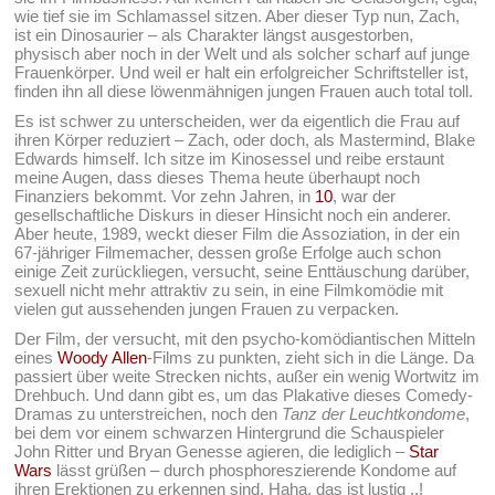
wie tief sie im Schlamassel sitzen. Aber dieser Typ nun, Zach,
ist ein Dinosaurier – als Charakter längst ausgestorben,
physisch aber noch in der Welt und als solcher scharf auf junge
Frauenkörper. Und weil er halt ein erfolgreicher Schriftsteller ist,
finden ihn all diese löwenmähnigen jungen Frauen auch total toll.
Es ist schwer zu unterscheiden, wer da eigentlich die Frau auf
ihren Körper reduziert – Zach, oder doch, als Mastermind, Blake
Edwards himself. Ich sitze im Kinosessel und reibe erstaunt
meine Augen, dass dieses Thema heute überhaupt noch
Finanziers bekommt. Vor zehn Jahren, in
10
, war der
gesellschaftliche Diskurs in dieser Hinsicht noch ein anderer.
Aber heute, 1989, weckt dieser Film die Assoziation, in der ein
67-jähriger Filmemacher, dessen große Erfolge auch schon
einige Zeit zurückliegen, versucht, seine Enttäuschung darüber,
sexuell nicht mehr attraktiv zu sein, in eine Filmkomödie mit
vielen gut aussehenden jungen Frauen zu verpacken.
Der Film, der versucht, mit den psycho-komödiantischen Mitteln
eines
Woody
Allen
-Films zu punkten, zieht sich in die Länge. Da
passiert über weite Strecken nichts, außer ein wenig Wortwitz im
Drehbuch. Und dann gibt es, um das Plakative dieses Comedy-
Dramas zu unterstreichen, noch den
Tanz der Leuchtkondome
,
bei dem vor einem schwarzen Hintergrund die Schauspieler
John Ritter und Bryan Genesse agieren, die lediglich –
Star
Wars
lässt grüßen – durch phosphoreszierende Kondome auf
ihren Erektionen zu erkennen sind. Haha, das ist lustig ..!