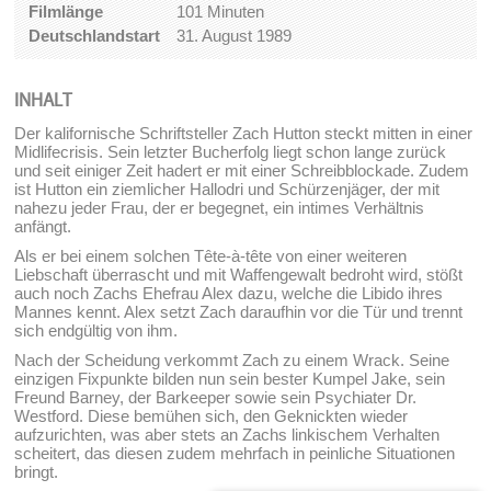
Filmlänge
101 Minuten
Deutschlandstart
31. August 1989
INHALT
Der kalifornische Schriftsteller Zach Hutton steckt mitten in einer
Midlifecrisis. Sein letzter Bucherfolg liegt schon lange zurück
und seit einiger Zeit hadert er mit einer Schreibblockade. Zudem
ist Hutton ein ziemlicher Hallodri und Schürzenjäger, der mit
nahezu jeder Frau, der er begegnet, ein intimes Verhältnis
anfängt.
Als er bei einem solchen Tête-à-tête von einer weiteren
Liebschaft überrascht und mit Waffengewalt bedroht wird, stößt
auch noch Zachs Ehefrau Alex dazu, welche die Libido ihres
Mannes kennt. Alex setzt Zach daraufhin vor die Tür und trennt
sich endgültig von ihm.
Nach der Scheidung verkommt Zach zu einem Wrack. Seine
einzigen Fixpunkte bilden nun sein bester Kumpel Jake, sein
Freund Barney, der Barkeeper sowie sein Psychiater Dr.
Westford. Diese bemühen sich, den Geknickten wieder
aufzurichten, was aber stets an Zachs linkischem Verhalten
scheitert, das diesen zudem mehrfach in peinliche Situationen
bringt.