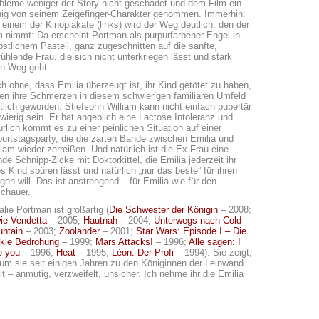
bleme weniger der Story nicht geschadet und dem Film ein
ig von seinem Zeigefinger-Charakter genommen. Immerhin:
 einem der Kinoplakate (links) wird der Weg deutlich, den der
m nimmt: Da erscheint Portman als purpurfarbener Engel in
bstlichem Pastell, ganz zugeschnitten auf die sanfte,
fühlende Frau, die sich nicht unterkriegen lässt und stark
en Weg geht.
h ohne, dass Emilia überzeugt ist, ihr Kind getötet zu haben,
en ihre Schmerzen in diesem schwierigen familiären Umfeld
tlich geworden. Stiefsohn William kann nicht einfach pubertär
wierig sein. Er hat angeblich eine Lactose Intoleranz und
ürlich kommt es zu einer peinlichen Situation auf einer
urtstagsparty, die die zarten Bande zwischen Emilia und
liam wieder zerreißen. Und natürlich ist die Ex-Frau eine
nde Schnipp-Zicke mit Doktorkittel, die Emilia jederzeit ihr
es Kind spüren lässt und natürlich „nur das beste” für ihren
gen will. Das ist anstrengend – für Emilia wie für den
chauer.
alie Portman ist großartig (
Die Schwester der Königin
– 2008;
ie Vendetta
– 2005;
Hautnah
– 2004;
Unterwegs nach Cold
ntain
– 2003;
Zoolander
– 2001;
Star Wars: Episode I – Die
kle Bedrohung
– 1999;
Mars Attacks!
– 1996;
Alle sagen: I
e you
– 1996;
Heat
– 1995;
Léon: Der Profi
– 1994). Sie zeigt,
um sie seit einigen Jahren zu den Königinnen der Leinwand
lt – anmutig, verzweifelt, unsicher. Ich nehme ihr die Emilia