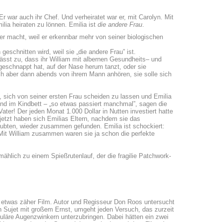
Er war auch ihr Chef. Und verheiratet war er, mit Carolyn. Mit
lia heiraten zu lönnen. Emilia ist
die andere Frau
.
r macht, weil er erkennbar mehr von seiner biologischen
geschnitten wird, weil sie „die andere Frau” ist.
lässt zu, dass ihr William mit albernen Gesundheits– und
ufgeschnappt hat, auf der Nase herum tanzt, oder sie
ich aber dann abends von ihrem Mann anhören, sie solle sich
sich von seiner ersten Frau scheiden zu lassen und Emilia
d im Kindbett – „so etwas passiert manchmal”, sagen die
ter! Der jeden Monat 1.000 Dollar in Nutten investiert hatte
jetzt haben sich Emilias Eltern, nachdem sie das
aubten, wieder zusammen gefunden. Emilia ist schockiert:
t William zusammen waren sie ja schon die perfekte
ählich zu einem Spießrutenlauf, der die fragilie Patchwork-
 etwas zäher Film. Autor und Regisseur Don Roos untersucht
n Sujet mit großem Ernst, umgeht jeden Versuch, das zurzeit
uläre Augenzwinkern unterzubringen. Dabei hätten ein zwei