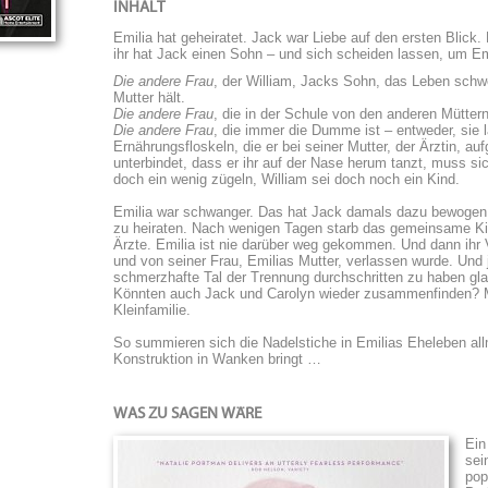
INHALT
Emilia hat geheiratet. Jack war Liebe auf den ersten Blick. 
ihr hat Jack einen Sohn – und sich scheiden lassen, um Emi
Die andere Frau
, der William, Jacks Sohn, das Leben schwe
Mutter hält.
Die andere Frau
, die in der Schule von den anderen Müttern 
Die andere Frau
, die immer die Dumme ist – entweder, sie 
Ernährungsfloskeln, die er bei seiner Mutter, der Ärztin, a
unterbindet, dass er ihr auf der Nase herum tanzt, muss s
doch ein wenig zügeln, William sei doch noch ein Kind.
Emilia war schwanger. Das hat Jack damals dazu bewogen, 
zu heiraten. Nach wenigen Tagen starb das gemeinsame Kin
Ärzte. Emilia ist nie darüber weg gekommen. Und dann ihr Va
und von seiner Frau, Emilias Mutter, verlassen wurde. Und 
schmerzhafte Tal der Trennung durchschritten zu haben gl
Könnten auch Jack und Carolyn wieder zusammenfinden? Mi
Kleinfamilie.
So summieren sich die Nadelstiche in Emilias Eheleben allm
Konstruktion in Wanken bringt …
WAS ZU SAGEN WÄRE
Ein
sei
pop