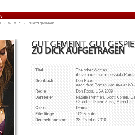
og
U
V
W
X
Y
Z
Zuletzt gesehen
GUT GEMEINT, GUT GESPIE
ZU DICK AUFGETRAGEN
Titel
The other Woman
(Love and other impossible Pursui
Drehbuch
Don Roos
nach dem Roman von Ayelet Wa
Regie
Don Roos, USA 2009
Darsteller
Natalie Portman, Scott Cohen, Li
Cristofer, Debra Monk, Mona Lerc
Genre
Drama
Filmlänge
102 Minuten
Deutschlandstart
28. Oktober 2010