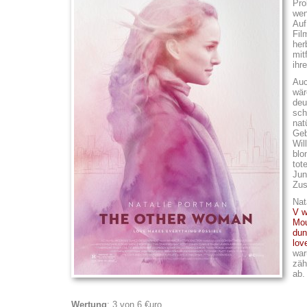
Pro
wen
Auf
Fil
her
mit
ihr
Auc
wär
deu
sch
nat
Geb
Wil
blo
tot
Jun
Zus
Nat
V w
Mou
dun
lov
war
zäh
ab.
Wertung
: 3 von 6 €uro