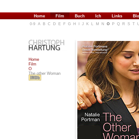
Home
Film
Buch
Ich
Links
Bl
0-9
A
B
C
D
E
F
G
H
I
J
K
L
M
N
O
P
Q
R
S
T
Home
Film
O
The other Woman